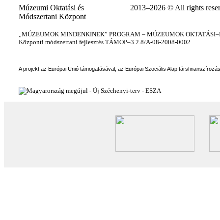
Múzeumi Oktatási és
2013–2026 © All rights rese
Módszertani Központ
„MÚZEUMOK MINDENKINEK” PROGRAM – MÚZEUMOK OKTATÁSI–KÉ
Központi módszertani fejlesztés TÁMOP–3.2.8/A-08-2008-0002
A projekt az Európai Unió támogatásával, az Európai Szociális Alap társfinanszírozá