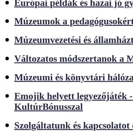
Európai példák és hazai jó 
Múzeumok a pedagógusokért 
Múzeumvezetési és államházt
Változatos módszertanok a
Múzeumi és könyvtári hálóza
Emojik helyett legyezőjáték
KultúrBónusszal
Szolgáltatunk és kapcsolatot