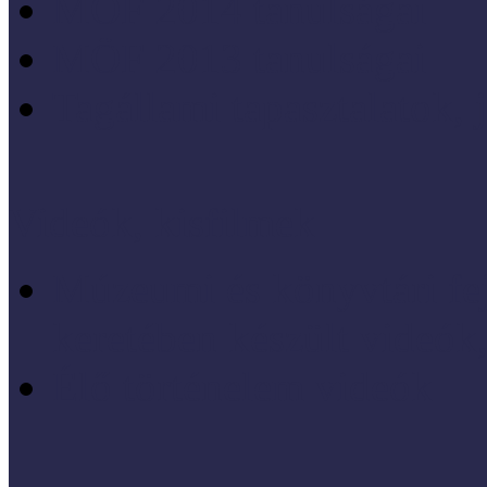
MÖF 2014 tanulságai
MÖF 2013 tanulságai
Tagállami tapasztalatok, 
Videók, kisfilmek
Múzeumi és könyvtári fej
keretében készült videók,
Élő történelem videók