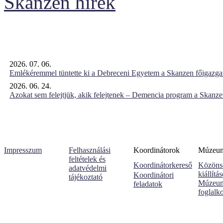
Skanzen hírek
2026. 07. 06.
Emlékéremmel tüntette ki a Debreceni Egyetem a Skanzen főigazgat
2026. 06. 24.
Azokat sem felejtjük, akik felejtenek – Demencia program a Skanz
Impresszum
Felhasználási
Koordinátorok
Múzeumi
feltételek és
Koordinátorkereső
Közöns
adatvédelmi
kiállítá
Koordinátori
tájékoztató
Múzeum
feladatok
foglalk