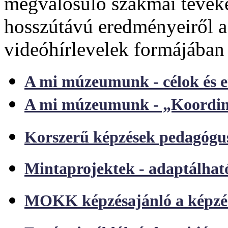
megvalósuló szakmai tevéke
hosszútávú eredményeiről a 
videóhírlevelek formájában
A mi múzeumunk - célok és 
A mi múzeumunk - „Koordiná
Korszerű képzések pedagóg
Mintaprojektek - adaptálhat
MOKK képzésajánló a képzési