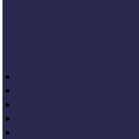
Cselekvő közösségek
Múzeumi és könyvtári fejl
Bibliográfia
Andragógia
Elméleti muzeológia
Felnőttképzés
Fogyatékkal élők múzeu
Forrásteremtés, pályázati