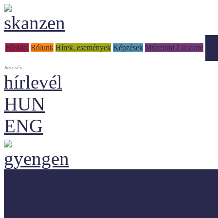
Tud
Főoldal
Rólunk
Hírek, események
Képzések
Múzeumi à la carte
hírlevél
HUN
ENG
Adaptálásra ajánljuk!
Letölthető szakanyagok