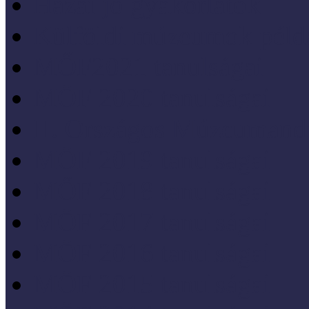
Hazai jó gyakorlatok
Külföldi múzeumok péld
MŐF2021 tanulságai
MÖF 2020 tanulságai
II. Országos Múzeumand
MÖF 2019 tanulságai
MŐF 2018 tanulságai
MÖF 2017 tanulságai
MÖF 2016 tanulságai
MÖF 2015 tanulságai