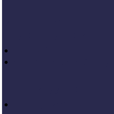
Módszertani témáink
Hallgatói dolgozatok
Iskolák és múzeumok par
KIállításrendezés A-Z-ig
Tanuljunk egymástól
Nívódíj nyertesek