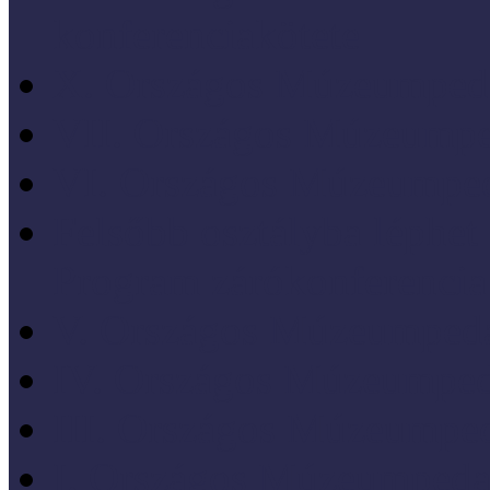
konferenciakötete
X. Országos Múzeumpeda
VII. Országos Múzeumpe
VI. Országos Múzeumped
Felsőbb osztályba léph
Program zárókonferencia
V. Országos Múzeumpeda
IV. Országos Múzeumped
III. Országos Múzeumped
I. Országos Múzeumpeda