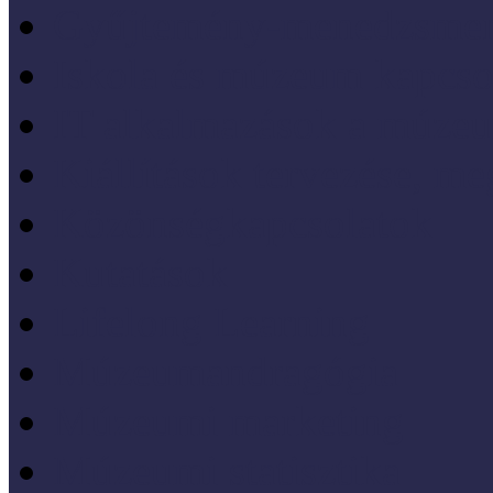
Gyűjtemény-menedzsme
Iskola és múzeum kapcso
IT alkalmazások a múze
Kiállítások tervezése, meg
Közönségkapcsolatok
Kutatások
Lifelong Learning
Múzeumandragógia
Múzeumi marketing
Múzeumi statisztika