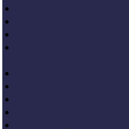
Módszertani kiadványok
Mintaprojekt kiadványo
Pedagógiai online kiadv
Múzeumpedagógiai Nívód
online kiadványai
Módszertani útmutatók
Tanulmányok, kutatások
Oktatási segédanyagok 
Konferenciakötetek
Európa 2020 - Stratégiák