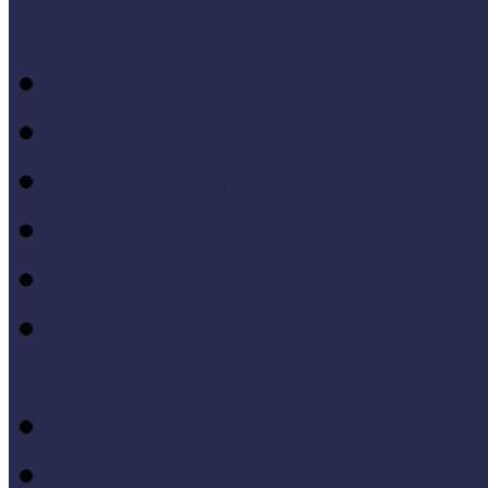
Konferenciaelőadások
14. Országos Múzeumped
20. Országos Múzeumped
19. Országos Múzeumped
17. Országos Múzeumped
14. Országos Múzeumped
11. Országos Múzeumped
Célkeresztben a múzeum
V. Országos Múzeumandr
IV. Országos Múzeumand