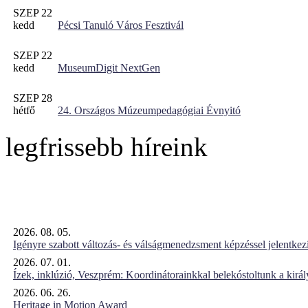
SZEP 22
kedd
Pécsi Tanuló Város Fesztivál
SZEP 22
kedd
MuseumDigit NextGen
SZEP 28
hétfő
24. Országos Múzeumpedagógiai Évnyitó
legfrissebb híreink
2026. 08. 05.
Igényre szabott változás- és válságmenedzsment képzéssel jelent
2026. 07. 01.
Ízek, inklúzió, Veszprém: Koordinátorainkkal belekóstoltunk a kirá
2026. 06. 26.
Heritage in Motion Award