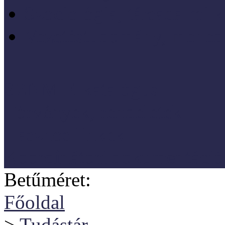
Szociológia, társadalmi 
Vezetéstudomány, mened
SZNM E-katalógus
Törvények, rendeletek
Hasznos linkek
Koordinátori dokumentáció
Betűméret:
Főoldal
>
Tudástár