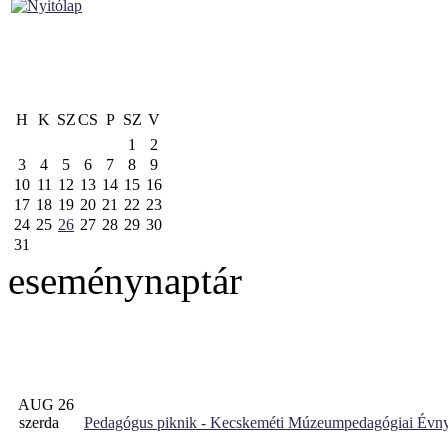
H
K
SZ
CS
P
SZ
V
1
2
3
4
5
6
7
8
9
10
11
12
13
14
15
16
17
18
19
20
21
22
23
24
25
26
27
28
29
30
31
eseménynaptár
AUG 26
szerda
Pedagógus piknik - Kecskeméti Múzeumpedagógiai Évny