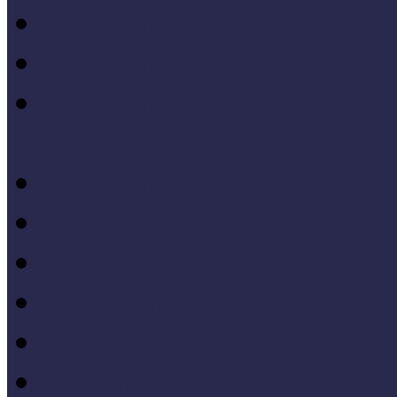
Múzeumi stratégia
Múzeumi tanulás, tudo
Múzeumokra vonatkozó jo
állásfoglalások
Múzeumpedagógiai móds
Művelődéstörténet
Pedagógia
PR, kommunikáció
Projektmódszer
Pszichológia