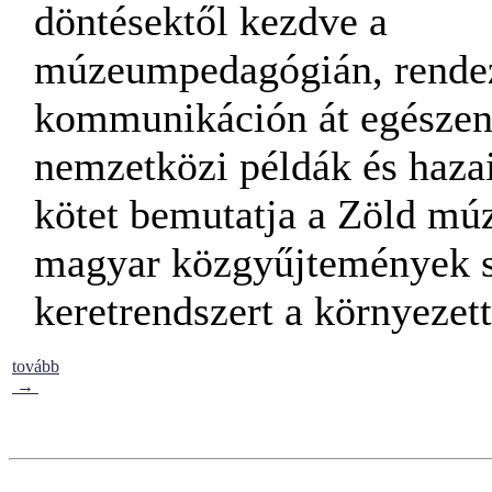
döntésektől kezdve a
múzeumpedagógián, rendez
kommunikáción át egészen 
nemzetközi példák és hazai
kötet bemutatja a Zöld mú
magyar közgyűjtemények s
keretrendszert a környeze
tovább
→