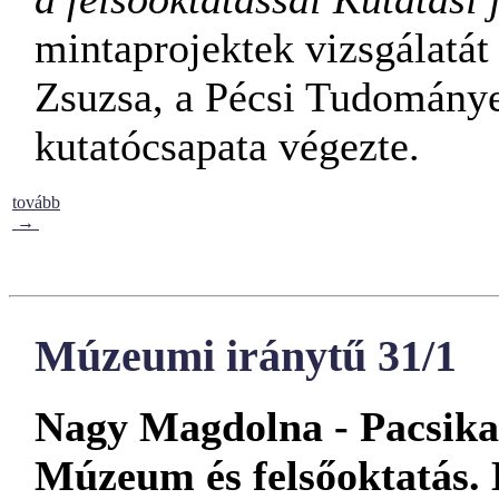
mintaprojektek vizsgálatá
Zsuzsa, a Pécsi Tudomány
kutatócsapata végezte.
tovább
→
Múzeumi iránytű 31/1
Nagy Magdolna - Pacsika
Múzeum és felsőoktatás. K