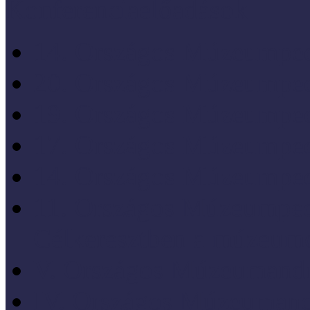
Konferenciaelőadások
14. Országos Múzeumped
20. Országos Múzeumped
19. Országos Múzeumped
17. Országos Múzeumped
14. Országos Múzeumped
11. Országos Múzeumped
Célkeresztben a múzeum
V. Országos Múzeumandr
IV. Országos Múzeumand