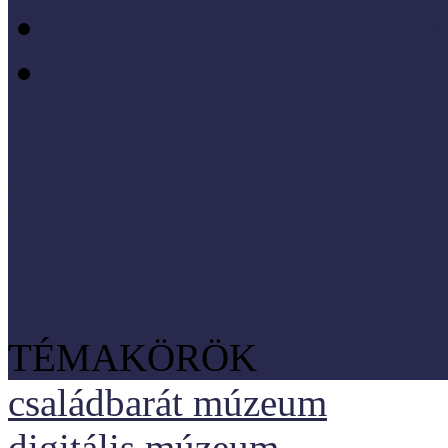
Szociológia, társadalmi 
Vezetéstudomány, mened
SZNM E-katalógus
Törvények, rendeletek
Hasznos linkek
Koordinátori dokumentáció
TÉMAKÖRÖK
családbarát múzeum
digitális múzeum