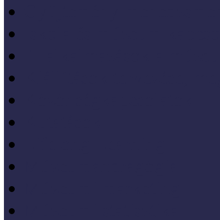
Gyűjtemény-menedzsme
Iskola és múzeum kapcso
IT alkalmazások a múze
Kiállítások tervezése, meg
Közönségkapcsolatok
Kutatások
Lifelong Learning
Múzeumandragógia
Múzeumi marketing
Múzeumi statisztika