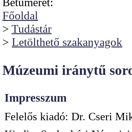
Betűméret:
Főoldal
>
Tudástár
>
Letölthető szakanyagok
Múzeumi iránytű sor
Impresszum
Felelős kiadó: Dr. Cseri Mi