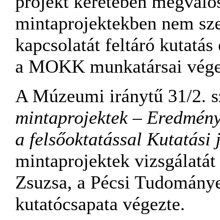
projekt keretében megvaló
mintaprojektekben nem sze
kapcsolatát feltáró kutatás
a MOKK munkatársai vége
A Múzeumi iránytű 31/2.
mintaprojektek – Eredmény
a felsőoktatással Kutatási 
mintaprojektek vizsgálatá
Zsuzsa, a Pécsi Tudomány
kutatócsapata végezte.