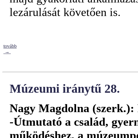
lezárulását követően is.
tovább
→
Múzeumi iránytű 28.
Nagy Magdolna (szerk.):
-Útmutató a család, gye
működéshez, a múzeumped