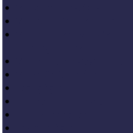
Múzeumi stratégia
Múzeumi tanulás, tudo
Múzeumokra vonatkozó jo
állásfoglalások
Múzeumpedagógiai móds
Művelődéstörténet
Pedagógia
PR, kommunikáció
Projektmódszer
Pszichológia