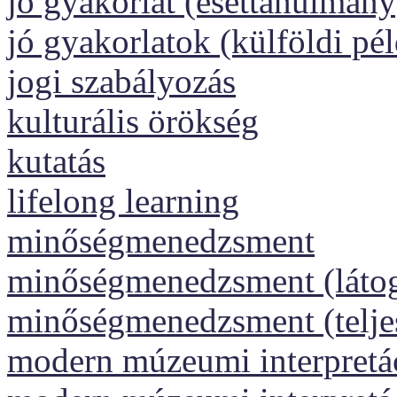
jó gyakorlat (esettanulmány
jó gyakorlatok (külföldi pé
jogi szabályozás
kulturális örökség
kutatás
lifelong learning
minőségmenedzsment
minőségmenedzsment (láto
minőségmenedzsment (telj
modern múzeumi interpretáci