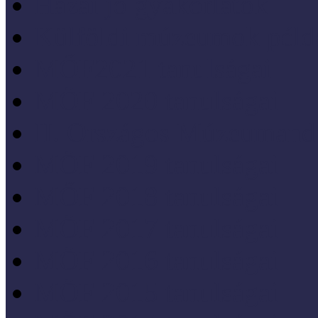
Hazai jó gyakorlatok
Külföldi múzeumok péld
MŐF2021 tanulságai
MÖF 2020 tanulságai
II. Országos Múzeumand
MÖF 2019 tanulságai
MŐF 2018 tanulságai
MÖF 2017 tanulságai
MÖF 2016 tanulságai
MÖF 2015 tanulságai