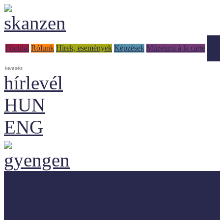
Tud
Főoldal
Rólunk
Hírek, események
Képzések
Múzeumi à la carte
hírlevél
HUN
ENG
Adaptálásra ajánljuk!
Letölthető szakanyagok