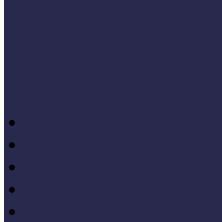
Cselekvő közösségek
Múzeumi és könyvtári fejl
Bibliográfia
Andragógia
Elméleti muzeológia
Felnőttképzés
Fogyatékkal élők múzeu
Forrásteremtés, pályázati