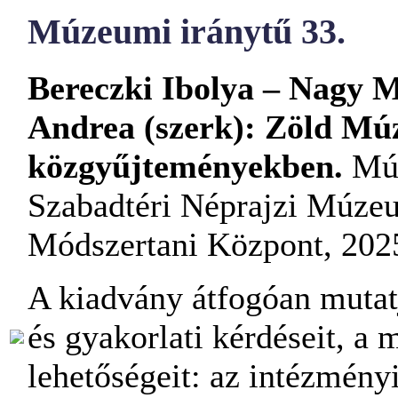
Múzeumi iránytű 33.
Bereczki Ibolya – Nagy 
Andrea
(szerk):
Zöld Múz
közgyűjteményekben.
Múz
Szabadtéri Néprajzi Múze
Módszertani Központ, 2025
A kiadvány átfogóan mutatj
és gyakorlati kérdéseit, a
lehetőségeit: az intézményi