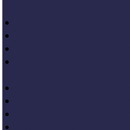
konferenciakötete
X. Országos Múzeumpeda
VII. Országos Múzeumpe
VI. Országos Múzeumped
Felsőbb osztályba léph
Program zárókonferencia
V. Országos Múzeumpeda
IV. Országos Múzeumped
III. Országos Múzeumped
I. Országos Múzeumpeda