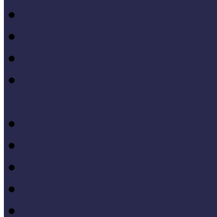
Módszertani kiadványok
Mintaprojekt kiadványo
Pedagógiai online kiadv
Múzeumpedagógiai Nívód
online kiadványai
Módszertani útmutatók
Tanulmányok, kutatások
Oktatási segédanyagok 
Konferenciakötetek
Európa 2020 - Stratégiák