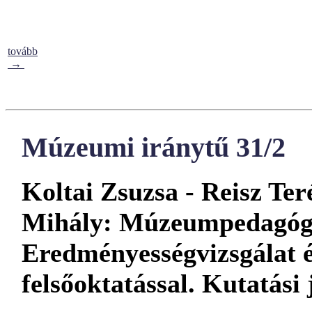
tovább
→
Múzeumi iránytű 31/2
Koltai Zsuzsa - Reisz Ter
Mihály:
Múzeumpedagógi
Eredményességvizsgálat 
felsőoktatással. Kutatási j