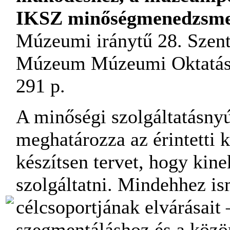
IKSZ minőségmenedzsme
Múzeumi iránytű 28. Szent
Múzeum Múzeumi Oktatási
291 p.
A minőségi szolgáltatásny
meghatározza az érintetti kö
készítsen tervet, hogy kine
szolgáltatni. Mindehhez ism
célcsoportjának elvárásait –
szegmentáláshoz és a közö