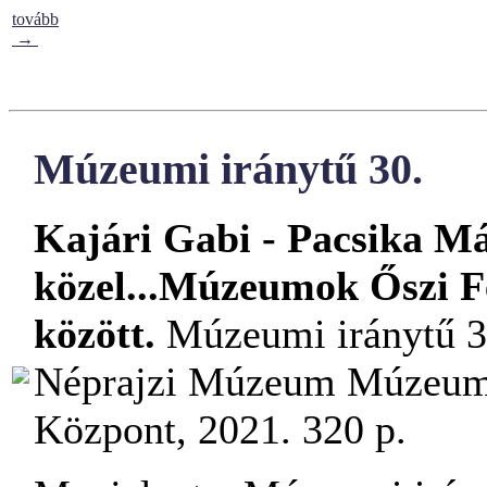
tovább
→
Múzeumi iránytű 30.
Kajári Gabi - Pacsika Már
közel...Múzeumok Őszi F
között.
Múzeumi iránytű 30
Néprajzi Múzeum Múzeumi
Központ, 2021. 320 p.