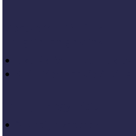
Módszertani témáink
Hallgatói dolgozatok
Iskolák és múzeumok par
KIállításrendezés A-Z-ig
Tanuljunk egymástól
Nívódíj nyertesek