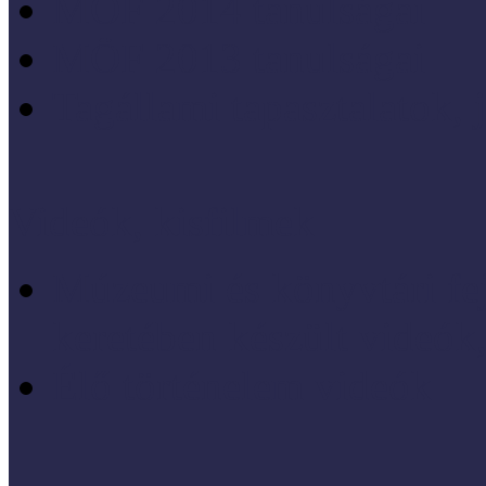
MÖF 2014 tanulságai
MÖF 2013 tanulságai
Tagállami tapasztalatok, 
Videók, kisfilmek
Múzeumi és könyvtári fej
keretében készült videók,
Élő történelem videók