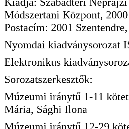
Kiadja: Szabadtéri Népraj
Módszertani Központ, 2000 
Postacím: 2001 Szentendre, 
Nyomdai kiadványsorozat 
Elektronikus kiadványsoro
Sorozatszerkesztők:
Múzeumi iránytű 1-11 kötet
Mária, Sághi Ilona
Múzeumi iránytű 12-29 köte