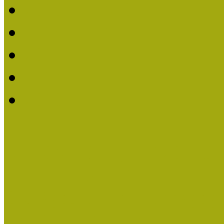
2019. évi MOKK Hírleve
2018. évi MOKK Hírleve
2017
2014.
2013.
ERASMUS + (KA120-AD
Közösségek Hete
Országos Múzeumpedagógia
Országos Múzeumpedagógia