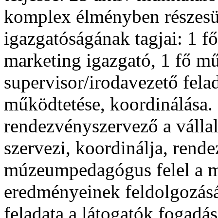
komplex élményben részesü
igazgatóságának tagjai: 1 f
marketing igazgató, 1 fő műs
supervisor/irodavezető fela
működtetése, koordinálása. 
rendezvényszervező a válla
szervezi, koordinálja, rende
múzeumpedagógus felel a m
eredményeinek feldolgozásá
feladata a látogatók fogadás