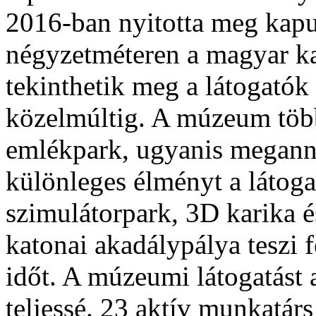
2016-ban nyitotta meg kapu
négyzetméteren a magyar kat
tekinthetik meg a látogatók 
közelmúltig. A múzeum töb
emlékpark, ugyanis meganny
különleges élményt a látoga
szimulátorpark, 3D karika 
katonai akadálypálya teszi fe
időt. A múzeumi látogatást a
teljessé. 23 aktív munkatár