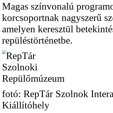
Magas színvonalú programo
korcsoportnak nagyszerű szó
amelyen keresztül betekinté
repüléstörténetbe.
fotó: RepTár Szolnok Intera
Kiállítóhely