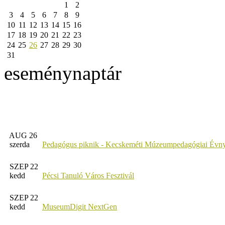
1
2
3
4
5
6
7
8
9
10
11
12
13
14
15
16
17
18
19
20
21
22
23
24
25
26
27
28
29
30
31
eseménynaptár
AUG 26
szerda
Pedagógus piknik - Kecskeméti Múzeumpedagógiai Évny
SZEP 22
kedd
Pécsi Tanuló Város Fesztivál
SZEP 22
kedd
MuseumDigit NextGen