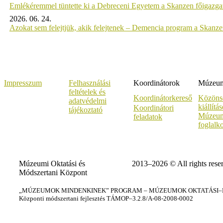
Emlékéremmel tüntette ki a Debreceni Egyetem a Skanzen főigazgat
2026. 06. 24.
Azokat sem felejtjük, akik felejtenek – Demencia program a Skanz
Impresszum
Felhasználási
Koordinátorok
Múzeumi
feltételek és
Koordinátorkereső
Közöns
adatvédelmi
kiállítá
Koordinátori
tájékoztató
Múzeum
feladatok
foglalk
Múzeumi Oktatási és
2013–2026 © All rights rese
Módszertani Központ
„MÚZEUMOK MINDENKINEK” PROGRAM – MÚZEUMOK OKTATÁSI–KÉ
Központi módszertani fejlesztés TÁMOP–3.2.8/A-08-2008-0002