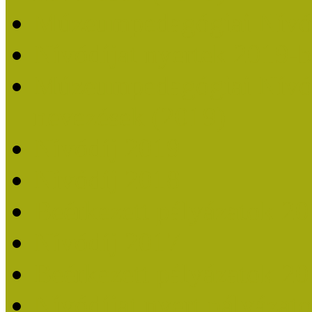
Múzeumpedagógiai Nívó
Nívódíjat nyertek 2019-
Múzeumpedagógiai Nívódí
nevezések (2019)
Nívódíj 2019
Nívódíj 2018
Beérkezett pályázatok 2
Nívódíj 2017
Beérkezett pályázatok 2
Nívódíjat nyert pályázat