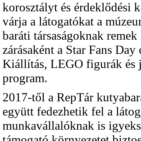
korosztályt és érdeklődési
várja a látogatókat a múze
baráti társaságoknak remek 
zárásaként a Star Fans Day 
Kiállítás, LEGO figurák és
program.
2017-től a RepTár kutyabará
együtt fedezhetik fel a lá
munkavállalóknak is igyeks
támogató környezetet biztos