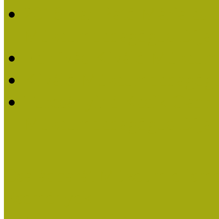
2016-ban Pató Mária és 
Múzeumpedagógus Díjat
Felhívás Kiváló Múzeum
Kiváló Múzeumpedagógus
Turcsányiné Kesik Gabrie
Múzeumpedagógus Díjat
Családbarát Múzeum elisme
Események