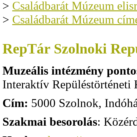
>
Családbarát Múzeum elis
>
Családbarát Múzeum címe
RepTár Szolnoki Re
Muzeális intézmény ponto
Interaktív Repüléstörténeti 
Cím:
5000 Szolnok, Indóház
Szakmai besorolás
: Közérd