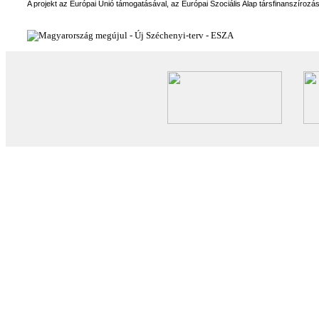
A projekt az Európai Unió támogatásával, az Európai Szociális Alap társfinanszírozá