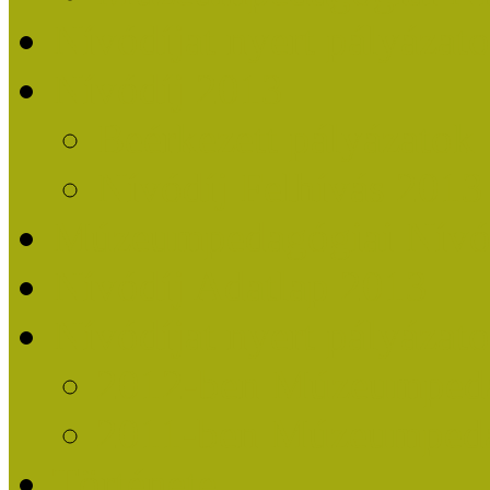
Nívódíjat nyert pályázat
Nívódíj 2013
Beérkezett pályázatok
Nívódíj Felhívás 2013
Múzeumpedagógiai Nívód
Nívódíj Adatlap 2013
Nívódíjat nyert pályáza
2012-ben Múzeumpedag
2011-ben Múzeumpedag
Története