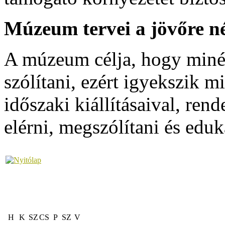
Múzeum tervei a jövőre n
A múzeum célja, hogy minél
szólítani, ezért igyekszik 
időszaki kiállításaival, ren
elérni, megszólítani és eduk
H
K
SZ
CS
P
SZ
V