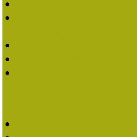
Múzeumpedagógiai Életm
Dr. Vásárhelyi Tamásé a
2013-ban
Ki kapja 2013-ban a Mú
Múzeumpedagógiai Életm
Felhívás múzeumpedagógi
Közösségi Múzeum elismer
Közösségi Múzeum elisme