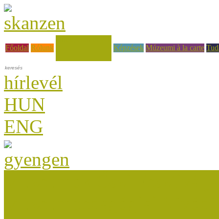
Hírek, események
Főoldal
Rólunk
Képzések
Múzeumi à la carte
Tud
hírlevél
HUN
ENG
Múzeumok Őszi Fesztiválja
Múzeumpedagógiai Nívódí