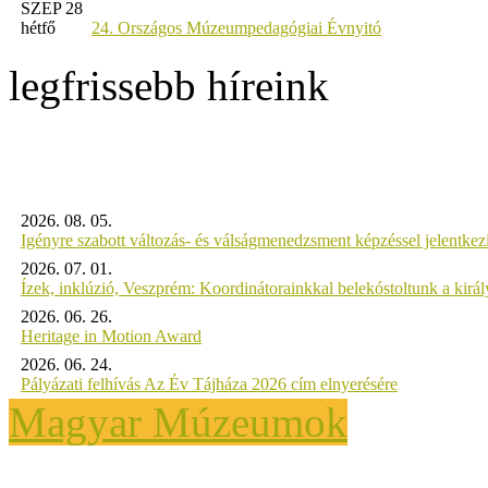
SZEP 28
hétfő
24. Országos Múzeumpedagógiai Évnyitó
legfrissebb híreink
2026. 08. 05.
Igényre szabott változás- és válságmenedzsment képzéssel jelent
2026. 07. 01.
Ízek, inklúzió, Veszprém: Koordinátorainkkal belekóstoltunk a kirá
2026. 06. 26.
Heritage in Motion Award
2026. 06. 24.
Pályázati felhívás Az Év Tájháza 2026 cím elnyerésére
Magyar Múzeumok