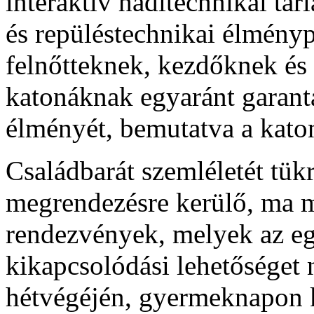
interaktív haditechnikai tárl
és repüléstechnikai élmény
felnőtteknek, kezdőknek és 
katonáknak egyaránt garantá
élményét, bemutatva a katon
Családbarát szemléletét tük
megrendezésre kerülő, ma 
rendezvények, melyek az eg
kikapcsolódási lehetőséget 
hétvégéjén, gyermeknapon 