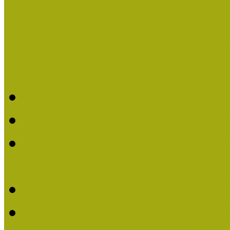
Pályázatfigyelő
Nemzetközi hírek a múzeum
Múzeumpedagógiai Életmű
Molnár József kapta a M
Múzeumpedagógiai Élet
Koltay Erika kapta a Mú
2023-ban
Felhívás: Múzeumpedagó
Lengyelné Kurucz Katali