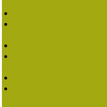
Múzeumpedagógiai Életm
Felhívás: Múzeumpedagó
Kustánné Hegyi Füstös I
Életműdíjat 2019-ben
Felhívás Múzeumpedagóg
Gratulálunk Káldy Mári
Életműdíjhoz!
Múzeumpedagógiai Élet
2015-ben Lovas Márta k
Életműdíjat