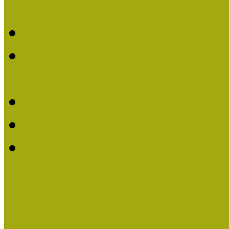
Életműdíjat
Múzeumpedagógiai Életm
Dr. Vásárhelyi Tamásé a
2013-ban
Ki kapja 2013-ban a Mú
Múzeumpedagógiai Életm
Felhívás múzeumpedagógi
Közösségi Múzeum elismer