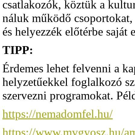
csatlakozók, köztük a kultu
náluk működő csoportokat, 
és helyezzék előtérbe saját 
TIPP:
Érdemes lehet felvenni a ka
helyzetűekkel foglalkozó s
szervezni programokat. Pél
https://nemadomfel.hu/
https://www.mvgyosz.hu/am