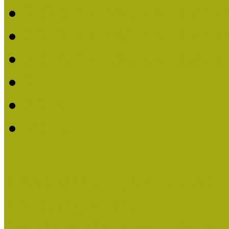
2020. évi MOKK Hírleve
2019. évi MOKK Hírleve
2018. évi MOKK Hírleve
2017
2014.
2013.
ERASMUS + (KA120-AD
Közösségek Hete
Országos Múzeumpedagógia