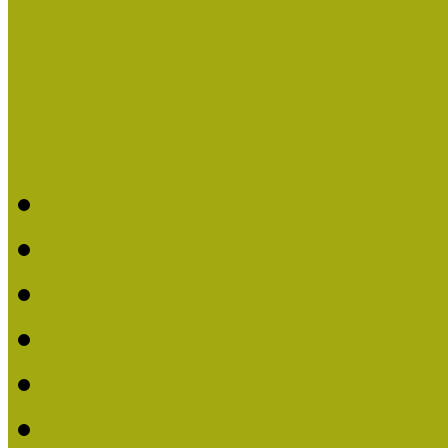
Események
Legfrissebb hírek
Aktuális cikkek
Hírlevél
2026. évi MOKK hírleve
2025. évi MOKK hírleve
2024. évi MOKK hírleve
2023. évi MOKK hírleve
2022. évi MOKK hírleve
2021. évi MOKK Hírleve