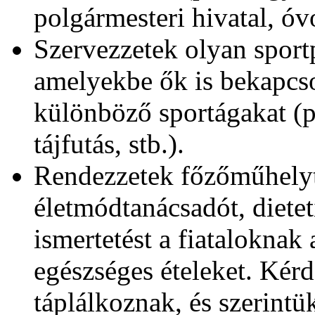
polgármesteri hivatal, óv
Szervezzetek olyan spor
amelyekbe ők is bekapcso
különböző sportágakat (p
tájfutás, stb.).
Rendezzetek főzőműhelyt
életmódtanácsadót, dietet
ismertetést a fiatalokna
egészséges ételeket. Kér
táplálkoznak, és szerintü