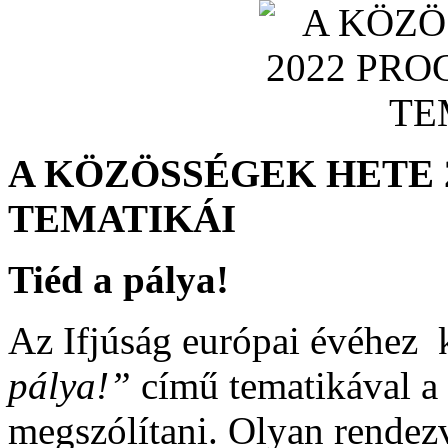
A KÖZÖSSÉGEK HETE
TEMATIKÁI
Tiéd a pálya!
Az Ifjúság európai évéhez 
pálya!”
című tematikával a 
megszólítani. Olyan rendez