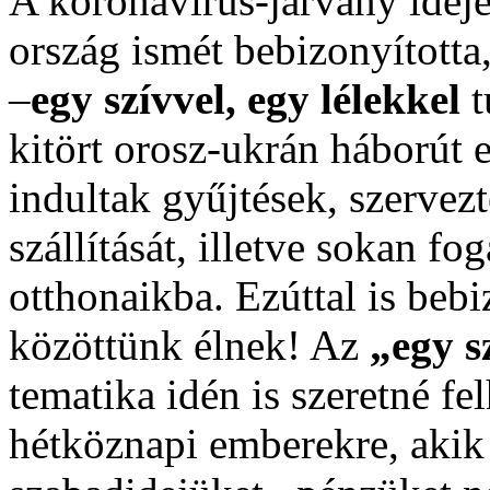
A koronavírus-járvány ideje
ország ismét bebizonyította
–
egy szívvel, egy lélekkel
t
kitört orosz-ukrán háborút 
indultak gyűjtések, szerve
szállítását, illetve sokan f
otthonaikba. Ezúttal is beb
közöttünk élnek! Az
„egy s
tematika idén is szeretné fe
hétköznapi emberekre, akik