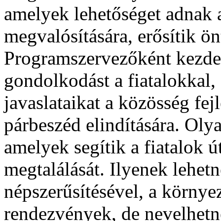
amelyek lehetőséget adnak a
megvalósítására, erősítik ö
Programszervezőként kezd
gondolkodást a fiatalokkal, 
javaslataikat a közösség fej
párbeszéd elindítására. Oly
amelyek segítik a fiatalok 
megtalálását. Ilyenek lehet
népszerűsítésével, a körny
rendezvények, de nevelhetne