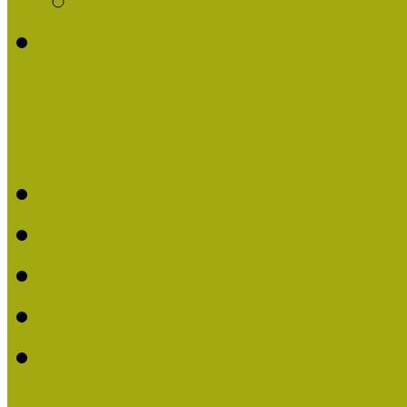
Története
Kiváló Múzeumpedagógus 
Kiváló Múzeumpedagóg
Kiváló Múzeumpedagóg
Kiváló Múzeumpedagógu
Kiváló Múzeumpedagógu
2018-ban Joó Emese kap
elismerést