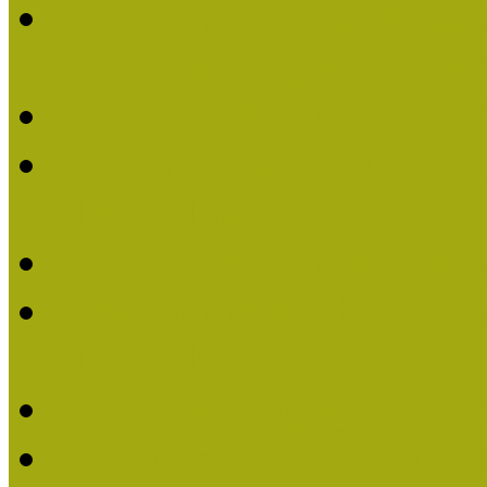
Lengyelné Kurucz Katali
Múzeumpedagógiai Életm
Felhívás: Múzeumpedagó
Kustánné Hegyi Füstös I
Életműdíjat 2019-ben
Felhívás Múzeumpedagóg
Gratulálunk Káldy Mári
Életműdíjhoz!
Múzeumpedagógiai Élet
2015-ben Lovas Márta k