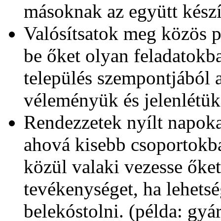
másoknak az együtt készí
Valósítsatok meg közös pr
be őket olyan feladatokb
település szempontjából 
véleményük és jelenlétük 
Rendezzetek nyílt napoka
ahová kisebb csoportokba
közül valaki vezesse őket
tevékenységet, ha lehetsé
belekóstolni. (példa: gyár