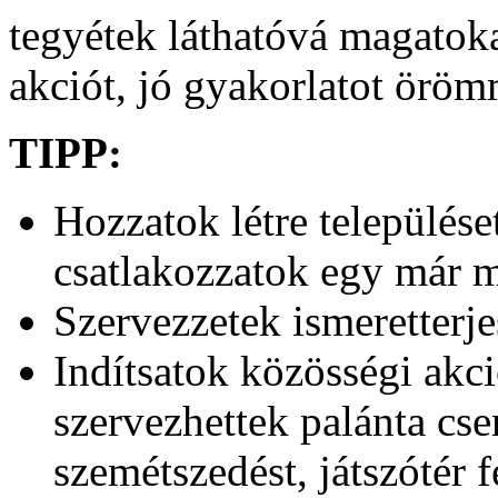
tegyétek láthatóvá magatok
akciót, jó gyakorlatot öröm
TIPP:
Hozzatok létre település
csatlakozzatok egy már 
Szervezzetek ismeretterj
Indítsatok közösségi akci
szervezhettek palánta cser
szemétszedést, játszótér fe