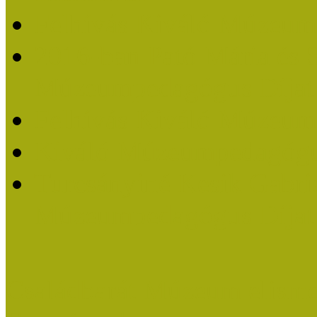
Felhívás Kiváló Múzeum
2016-ban Pató Mária és 
Múzeumpedagógus Díjat
Felhívás Kiváló Múzeum
Kiváló Múzeumpedagógus
Turcsányiné Kesik Gabrie
Múzeumpedagógus Díjat
Családbarát Múzeum elisme