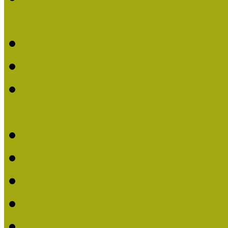
nevezések (2020)
Múzeumpedagógiai Nívó
Nívódíjat nyertek 2019-
Múzeumpedagógiai Nívódí
nevezések (2019)
Nívódíj 2019
Nívódíj 2018
Beérkezett pályázatok 2
Nívódíj 2017
Beérkezett pályázatok 2