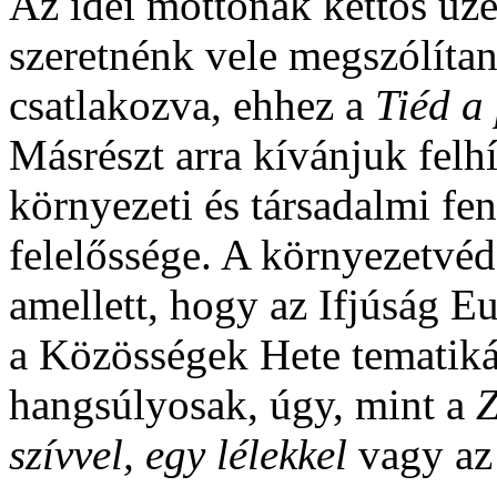
Az idei mottónak kettős üze
szeretnénk vele megszólítan
csatlakozva, ehhez a
Tiéd a
Másrészt arra kívánjuk felh
környezeti és társadalmi f
felelőssége. A környezetvéd
amellett, hogy az Ifjúság E
a Közösségek Hete tematikái
hangsúlyosak, úgy, mint a
Z
szívvel, egy lélekkel
vagy a