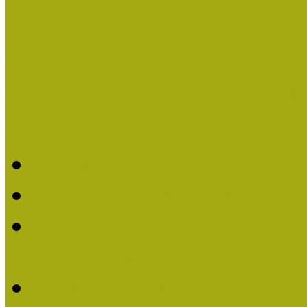
Országos Múzeumpedagógia
Pályázatfigyelő
Nemzetközi hírek a múzeum
Múzeumpedagógiai Életmű
Molnár József kapta a M
Múzeumpedagógiai Élet
Koltay Erika kapta a Mú
2023-ban
Felhívás: Múzeumpedagó