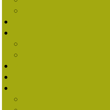
Múzeumpedagógiai Nív
Nívódíjat nyert pályázat
Nívódíj 2013
Beérkezett pályázatok
Nívódíj Felhívás 2013
Múzeumpedagógiai Nívód
Nívódíj Adatlap 2013
Nívódíjat nyert pályáza
2012-ben Múzeumpedag
2011-ben Múzeumpedag