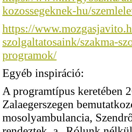
kozossegeknek-hu/szemlele
https://www.mozgasjavito.
szolgaltatosaink/szakma-szo
programok/
Egyéb inspiráció:
A programtípus keretében 
Zalaegerszegen bemutatkoz
mosolyambulancia, Szendrő
rendeztek, a „Rólunk nélk