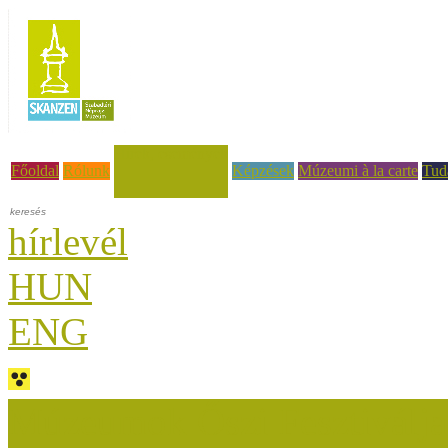
Hírek, események
Főoldal
Rólunk
Képzések
Múzeumi à la carte
Tud
hírlevél
HUN
ENG
Múzeumok Őszi Fesztiválja