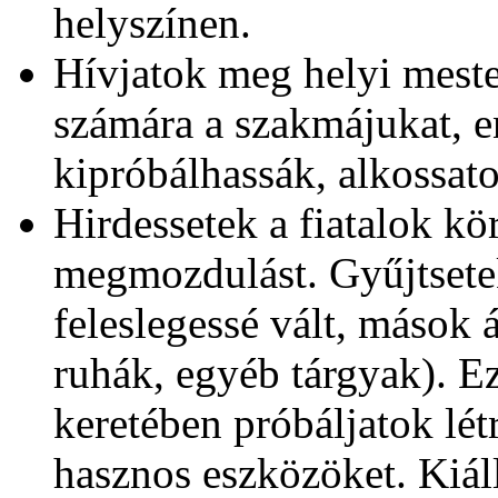
helyszínen.
Hívjatok meg helyi mester
számára a szakmájukat, e
kipróbálhassák, alkossat
Hirdessetek a fiatalok k
megmozdulást. Gyűjtsetek
feleslegessé vált, mások 
ruhák, egyéb tárgyak). 
keretében próbáljatok lét
hasznos eszközöket. Kiál