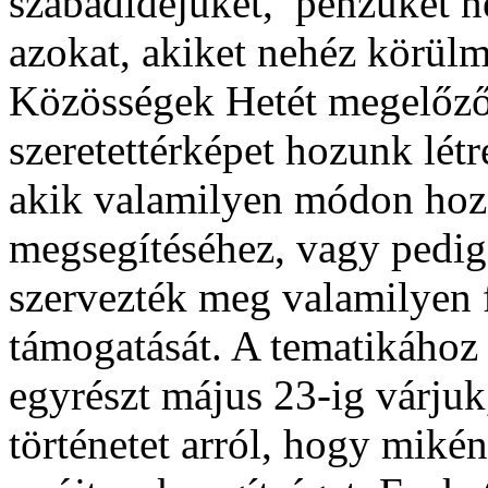
szabadidejüket, pénzüket ne
azokat, akiket nehéz körülm
Közösségek Hetét megelőző
szeretettérképet hozunk létr
akik valamilyen módon hozz
megsegítéséhez, vagy pedig
szervezték meg valamilyen 
támogatását. A tematikához 
egyrészt május 23-ig várjuk
történetet arról, hogy mikén