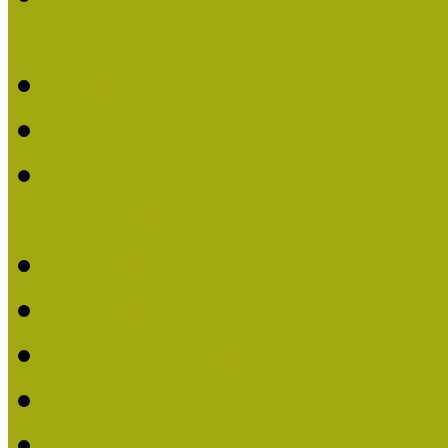
nevezések (2020)
Múzeumpedagógiai Nívó
Nívódíjat nyertek 2019-
Múzeumpedagógiai Nívódí
nevezések (2019)
Nívódíj 2019
Nívódíj 2018
Beérkezett pályázatok 2
Nívódíj 2017
Beérkezett pályázatok 2