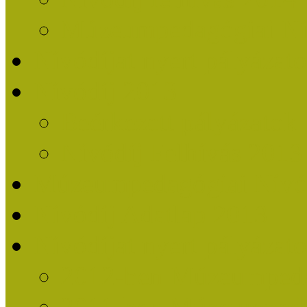
Múzeumpedagógiai Nív
Nívódíjat nyert pályázat
Nívódíj 2013
Beérkezett pályázatok
Nívódíj Felhívás 2013
Múzeumpedagógiai Nívód
Nívódíj Adatlap 2013
Nívódíjat nyert pályáza
2012-ben Múzeumpedag
2011-ben Múzeumpedag