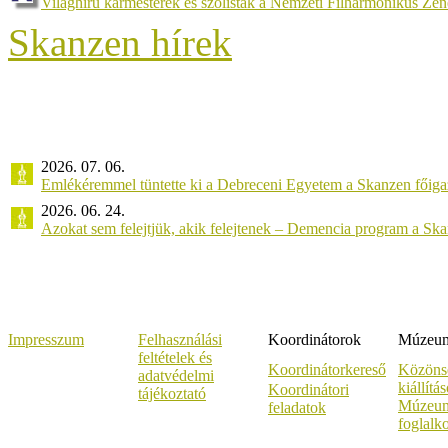
Világhírű karmesterek és szólisták a Nemzeti Filharmonikus Ze
Skanzen hírek
2026. 07. 06.
Emlékéremmel tüntette ki a Debreceni Egyetem a Skanzen főiga
2026. 06. 24.
Azokat sem felejtjük, akik felejtenek – Demencia program a Sk
Impresszum
Felhasználási
Koordinátorok
Múzeumi
feltételek és
Koordinátorkereső
Közöns
adatvédelmi
kiállítá
Koordinátori
tájékoztató
Múzeum
feladatok
foglalk