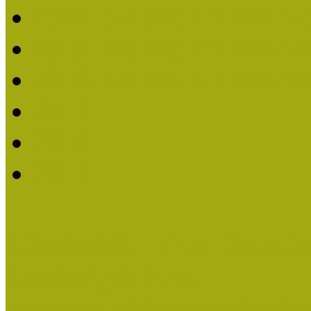
2020. évi MOKK Hírleve
2019. évi MOKK Hírleve
2018. évi MOKK Hírleve
2017
2014.
2013.
ERASMUS + (KA120-AD
Közösségek Hete
Országos Múzeumpedagógia