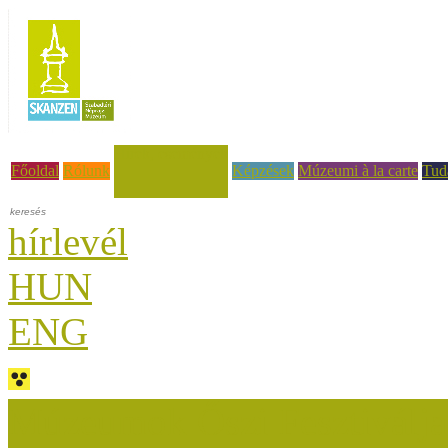
Hírek, események
Főoldal
Rólunk
Képzések
Múzeumi à la carte
Tud
hírlevél
HUN
ENG
Múzeumok Őszi Fesztiválja