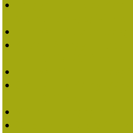
Lengyelné Kurucz Katali
Múzeumpedagógiai Életm
Felhívás: Múzeumpedagó
Kustánné Hegyi Füstös I
Életműdíjat 2019-ben
Felhívás Múzeumpedagóg
Gratulálunk Káldy Mári
Életműdíjhoz!
Múzeumpedagógiai Élet
2015-ben Lovas Márta k