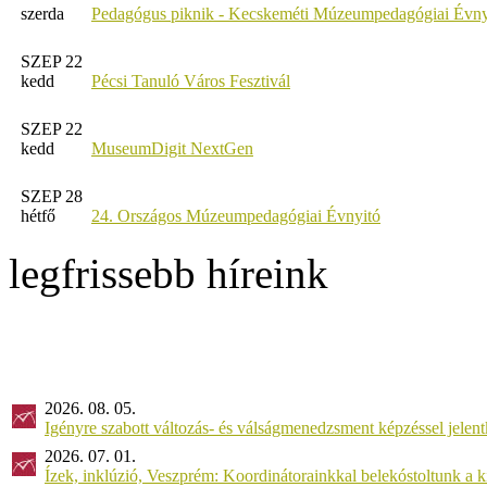
szerda
Pedagógus piknik - Kecskeméti Múzeumpedagógiai Évny
SZEP 22
kedd
Pécsi Tanuló Város Fesztivál
SZEP 22
kedd
MuseumDigit NextGen
SZEP 28
hétfő
24. Országos Múzeumpedagógiai Évnyitó
legfrissebb híreink
2026. 08. 05.
Igényre szabott változás- és válságmenedzsment képzéssel jel
2026. 07. 01.
Ízek, inklúzió, Veszprém: Koordinátorainkkal belekóstoltunk a 