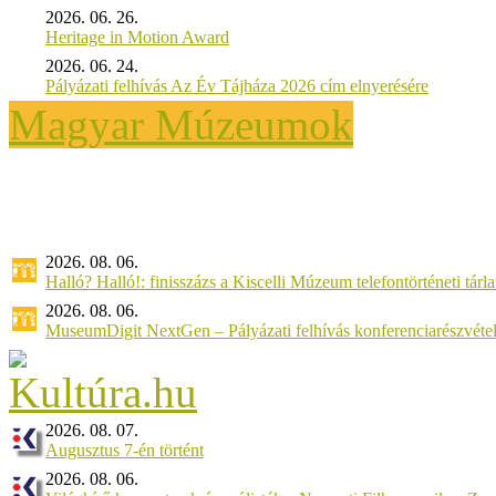
2026. 06. 26.
Heritage in Motion Award
2026. 06. 24.
Pályázati felhívás Az Év Tájháza 2026 cím elnyerésére
Magyar Múzeumok
2026. 08. 06.
Halló? Halló!: finisszázs a Kiscelli Múzeum telefontörténeti tárl
2026. 08. 06.
MuseumDigit NextGen – Pályázati felhívás konferenciarészvétel
2026. 08. 07.
Augusztus 7-én történt
2026. 08. 06.