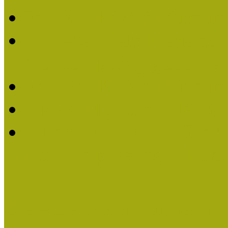
Felhívás Kiváló Múzeum
2016-ban Pató Mária és 
Múzeumpedagógus Díjat
Felhívás Kiváló Múzeum
Kiváló Múzeumpedagógus
Turcsányiné Kesik Gabrie
Múzeumpedagógus Díjat
Családbarát Múzeum elisme