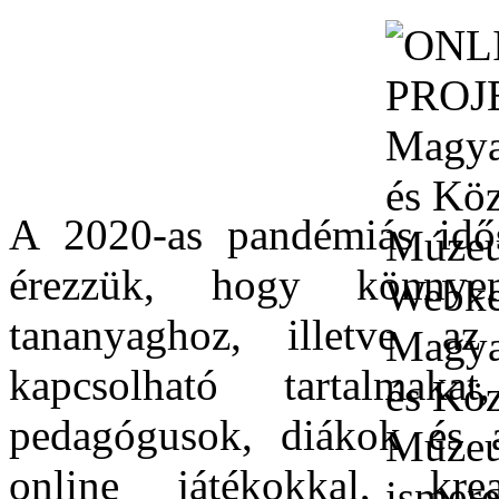
A 2020-as pandémiás idős
érezzük, hogy könnyen
tananyaghoz, illetve az
kapcsolható tartalmaka
pedagógusok, diákok és 
online játékokkal, kre