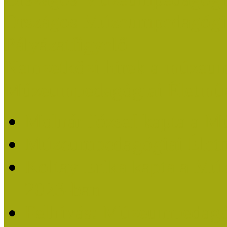
Országos Múzeumpedagógia
Pályázatfigyelő
Nemzetközi hírek a múzeum
Múzeumpedagógiai Életmű
Molnár József kapta a M
Múzeumpedagógiai Élet
Koltay Erika kapta a Mú
2023-ban
Felhívás: Múzeumpedagó