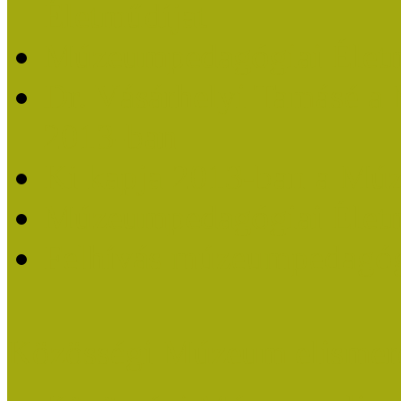
Életműdíjat
Múzeumpedagógiai Életm
Dr. Vásárhelyi Tamásé a
2013-ban
Ki kapja 2013-ban a Mú
Múzeumpedagógiai Életm
Felhívás múzeumpedagógi
Közösségi Múzeum elismer