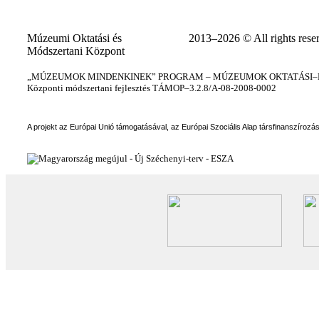
Múzeumi Oktatási és
2013–2026 © All rights rese
Módszertani Központ
„MÚZEUMOK MINDENKINEK” PROGRAM – MÚZEUMOK OKTATÁSI–KÉ
Központi módszertani fejlesztés TÁMOP–3.2.8/A-08-2008-0002
A projekt az Európai Unió támogatásával, az Európai Szociális Alap társfinanszírozá