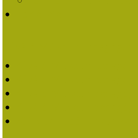
Története
Kiváló Múzeumpedagógus 
Kiváló Múzeumpedagóg
Kiváló Múzeumpedagóg
Kiváló Múzeumpedagógu
Kiváló Múzeumpedagógu
2018-ban Joó Emese kap
elismerést