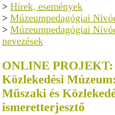
>
Hírek, események
>
Múzeumpedagógiai Nívód
>
Múzeumpedagógiai Nívódíj
nevezések
ONLINE PROJEKT: M
Közlekedési Múzeum:
Műszaki és Közleked
ismeretterjesztő