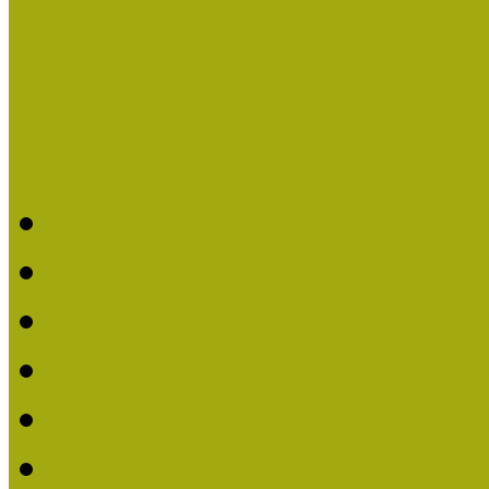
Események
Legfrissebb hírek
Aktuális cikkek
Hírlevél
2026. évi MOKK hírleve
2025. évi MOKK hírleve
2024. évi MOKK hírleve
2023. évi MOKK hírleve
2022. évi MOKK hírleve
2021. évi MOKK Hírleve