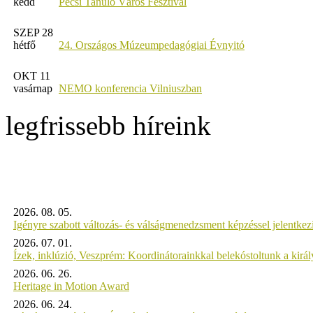
kedd
Pécsi Tanuló Város Fesztivál
SZEP 28
hétfő
24. Országos Múzeumpedagógiai Évnyitó
OKT 11
vasárnap
NEMO konferencia Vilniuszban
legfrissebb híreink
2026. 08. 05.
Igényre szabott változás- és válságmenedzsment képzéssel jelent
2026. 07. 01.
Ízek, inklúzió, Veszprém: Koordinátorainkkal belekóstoltunk a kirá
2026. 06. 26.
Heritage in Motion Award
2026. 06. 24.