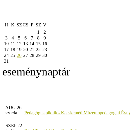
H
K
SZ
CS
P
SZ
V
1
2
3
4
5
6
7
8
9
10
11
12
13
14
15
16
17
18
19
20
21
22
23
24
25
26
27
28
29
30
31
eseménynaptár
AUG 26
szerda
Pedagógus piknik - Kecskeméti Múzeumpedagógiai Évny
SZEP 22