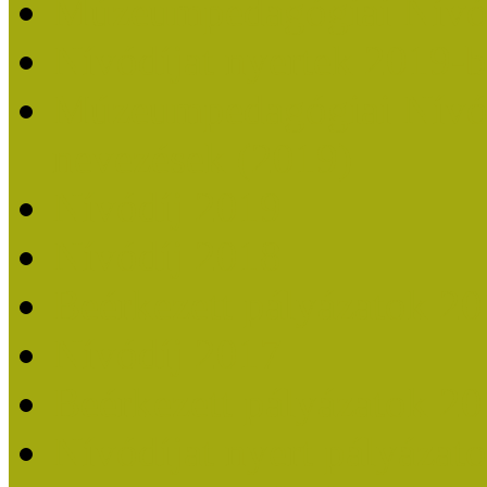
Múzeumpedagógiai Nívó
Nívódíjat nyertek 2019-
Múzeumpedagógiai Nívódí
nevezések (2019)
Nívódíj 2019
Nívódíj 2018
Beérkezett pályázatok 2
Nívódíj 2017
Beérkezett pályázatok 2
Nívódíjat nyert pályázat