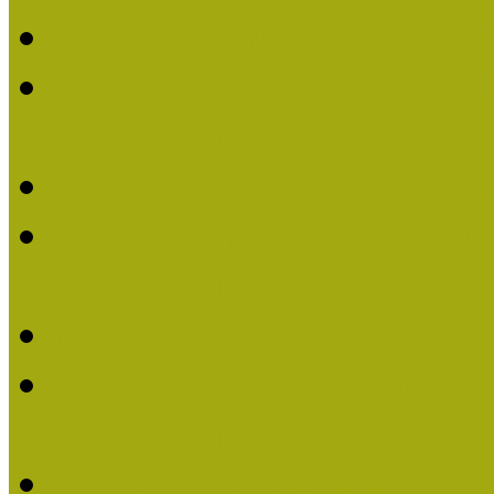
Felhívás: Múzeumpedagó
Kustánné Hegyi Füstös I
Életműdíjat 2019-ben
Felhívás Múzeumpedagóg
Gratulálunk Káldy Mári
Életműdíjhoz!
Múzeumpedagógiai Élet
2015-ben Lovas Márta k
Életműdíjat
Múzeumpedagógiai Életm