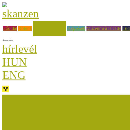
Hírek, események
Főoldal
Rólunk
Képzések
Múzeumi à la carte
Tud
hírlevél
HUN
ENG
Múzeumok Őszi Fesztiválja
Múzeumpedagógiai Nívódí