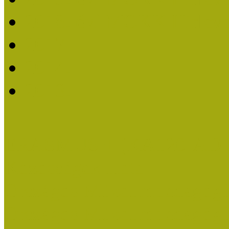
2018. évi MOKK Hírleve
2017
2014.
2013.
ERASMUS + (KA120-AD
Közösségek Hete
Országos Múzeumpedagógia
Országos Múzeumpedagógia