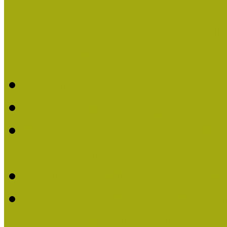
Pályázatfigyelő
Nemzetközi hírek a múzeum
Múzeumpedagógiai Életmű
Molnár József kapta a M
Múzeumpedagógiai Élet
Koltay Erika kapta a Mú
2023-ban
Felhívás: Múzeumpedagó
Lengyelné Kurucz Katali
Múzeumpedagógiai Életm