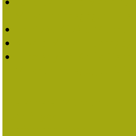
2016-ban Pató Mária és 
Múzeumpedagógus Díjat
Felhívás Kiváló Múzeum
Kiváló Múzeumpedagógus
Turcsányiné Kesik Gabrie
Múzeumpedagógus Díjat
Családbarát Múzeum elisme
Események
Legfrissebb hírek