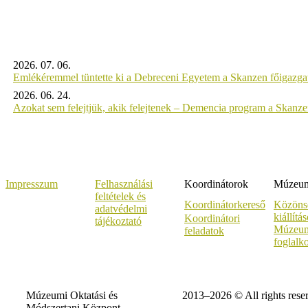
2026. 07. 06.
Emlékéremmel tüntette ki a Debreceni Egyetem a Skanzen főigazgat
2026. 06. 24.
Azokat sem felejtjük, akik felejtenek – Demencia program a Skanz
Impresszum
Felhasználási
Koordinátorok
Múzeumi
feltételek és
Koordinátorkereső
Közöns
adatvédelmi
kiállítá
Koordinátori
tájékoztató
Múzeum
feladatok
foglalk
Múzeumi Oktatási és
2013–2026 © All rights rese
Módszertani Központ