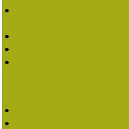
Dr. Vásárhelyi Tamásé a
2013-ban
Ki kapja 2013-ban a Mú
Múzeumpedagógiai Életm
Felhívás múzeumpedagógi
Közösségi Múzeum elismer
Közösségi Múzeum elisme
Közösségi Múzeum 202