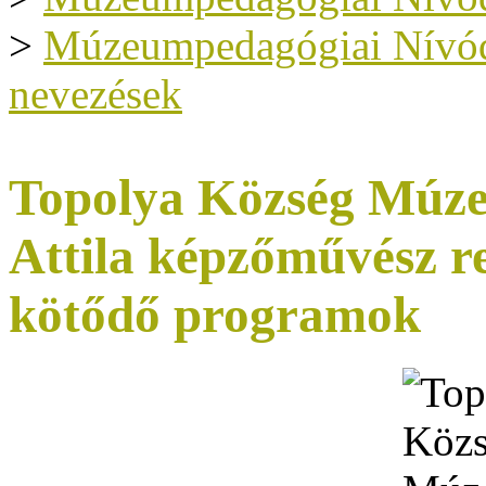
>
Múzeumpedagógiai Nívódíj
nevezések
Topolya Község Múz
Attila képzőművész re
kötődő programok