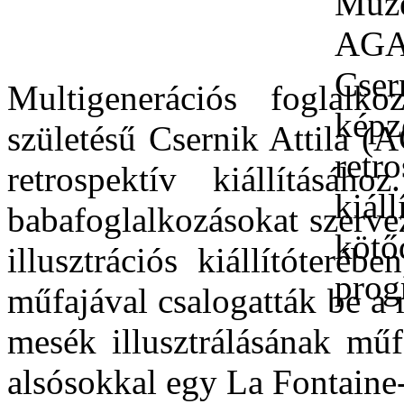
Multigenerációs foglalko
születésű Csernik Attila
retrospektív kiállításáh
babafoglalkozásokat szerv
illusztrációs kiállítóteré
műfajával csalogatták be a 
mesék illusztrálásának műf
alsósokkal egy La Fontaine