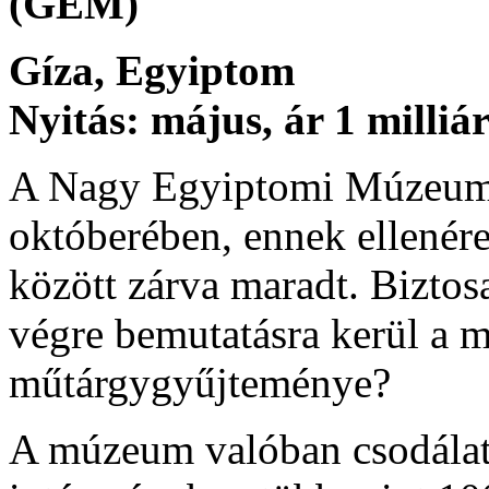
(GEM)
Gíza, Egyiptom
Nyitás: május, ár 1 milliá
A Nagy Egyiptomi Múzeum 
októberében, ennek ellenér
között zárva maradt. Biztos
végre bemutatásra kerül a 
műtárgygyűjteménye?
A múzeum valóban csodálat