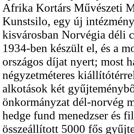
Afrika Kortárs Művészeti 
Kunstsilo, egy új intézmény
kisvárosban Norvégia déli c
1934-ben készült el, és a mo
országos díjat nyert; most 
négyzetméteres kiállítótérre
alkotások két gyűjteménybő
önkormányzat dél-norvég mű
hedge fund menedzser és fil
összeállított 5000 fős gyűj