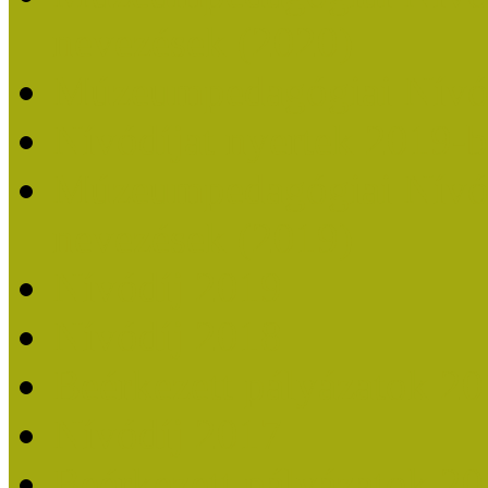
nevezések (2020)
Múzeumpedagógiai Nívó
Nívódíjat nyertek 2019-
Múzeumpedagógiai Nívódí
nevezések (2019)
Nívódíj 2019
Nívódíj 2018
Beérkezett pályázatok 2
Nívódíj 2017
Beérkezett pályázatok 2