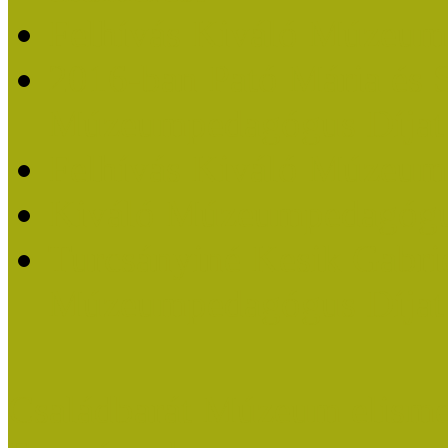
Felhívás Kiváló Múzeum
2016-ban Pató Mária és 
Múzeumpedagógus Díjat
Felhívás Kiváló Múzeum
Kiváló Múzeumpedagógus
Turcsányiné Kesik Gabrie
Múzeumpedagógus Díjat
Családbarát Múzeum elisme