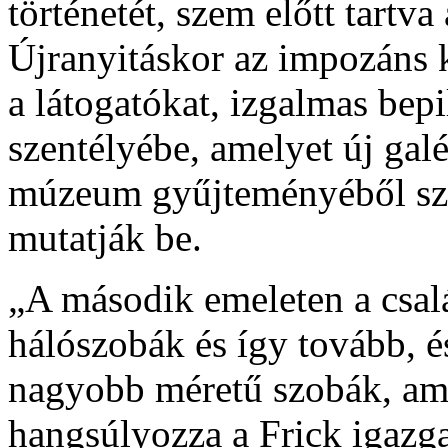
történetét, szem előtt tartva
Újranyitáskor az impozáns 
a látogatókat, izgalmas bepi
szentélyébe, amelyet új galér
múzeum gyűjteményéből szá
mutatják be.
„A második emeleten a csalá
hálószobák és így tovább, és
nagyobb méretű szobák, am
hangsúlyozza a Frick igazga