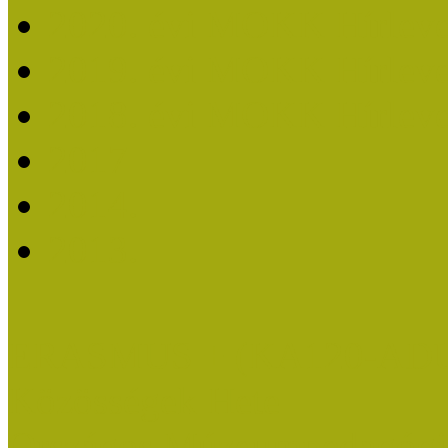
2020. évi MOKK Hírleve
2019. évi MOKK Hírleve
2018. évi MOKK Hírleve
2017
2014.
2013.
ERASMUS + (KA120-AD
Közösségek Hete
Országos Múzeumpedagógia