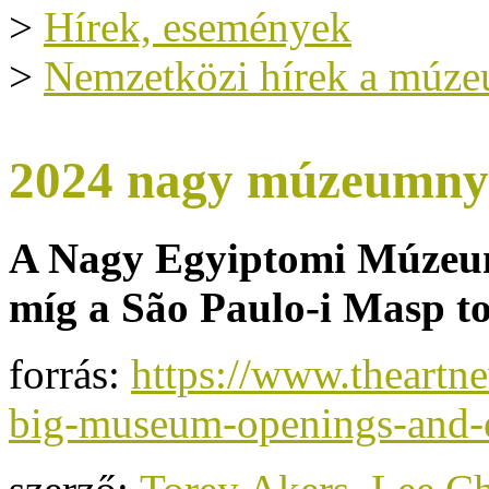
>
Hírek, események
>
Nemzetközi hírek a múze
2024 nagy múzeumnyit
A Nagy Egyiptomi Múzeum
míg a São Paulo-i Masp t
forrás:
https://www.theartn
big-museum-openings-and-