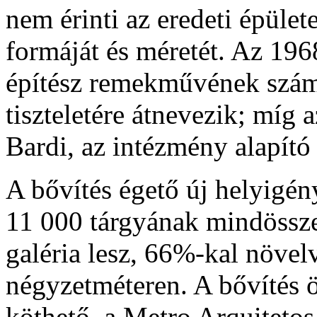
nem érinti az eredeti épüle
formáját és méretét. Az 19
építész remekművének számít
tiszteletére átnevezik; míg a
Bardi, az intézmény alapító 
A bővítés égető új helyigén
11 000 tárgyának mindössze
galéria lesz, 66%-kal növel
négyzetméteren. A bővítés ö
köthető, a Metro Arquitetos