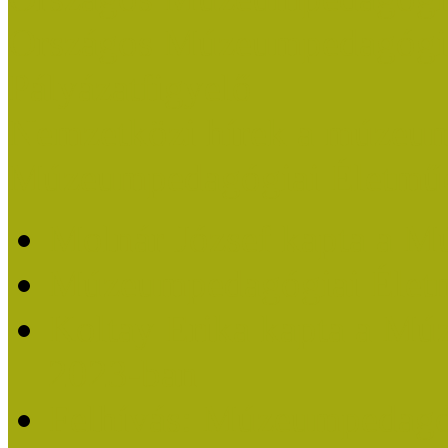
Országos Múzeumpedagógia
Pályázatfigyelő
Nemzetközi hírek a múzeum
Múzeumpedagógiai Életmű
Molnár József kapta a M
Múzeumpedagógiai Élet
Koltay Erika kapta a Mú
2023-ban
Felhívás: Múzeumpedagó