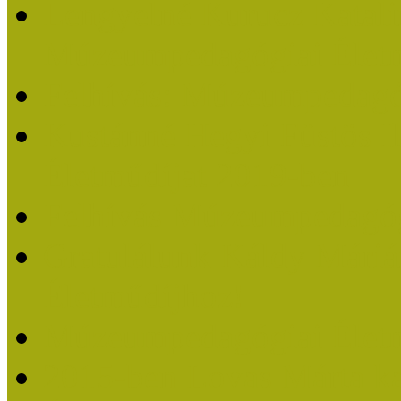
Lengyelné Kurucz Katali
Múzeumpedagógiai Életm
Felhívás: Múzeumpedagó
Kustánné Hegyi Füstös I
Életműdíjat 2019-ben
Felhívás Múzeumpedagóg
Gratulálunk Káldy Mári
Életműdíjhoz!
Múzeumpedagógiai Élet
2015-ben Lovas Márta k