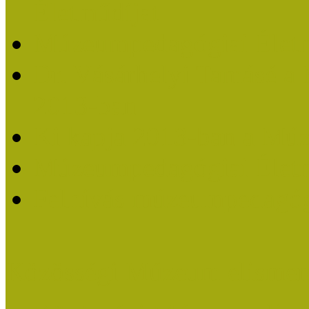
Életműdíjat
Múzeumpedagógiai Életm
Dr. Vásárhelyi Tamásé a
2013-ban
Ki kapja 2013-ban a Mú
Múzeumpedagógiai Életm
Felhívás múzeumpedagógi
Közösségi Múzeum elismer