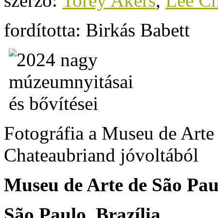
szerző:
Torey Akers
,
Lee Ch
fordította: Birkás Babett
Fotográfia a Museu de Arte
Chateaubriand jóvoltából
Museu de Arte de São Pau
São Paulo, Brazília