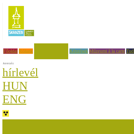
Hírek, események
Főoldal
Rólunk
Képzések
Múzeumi à la carte
Tud
hírlevél
HUN
ENG
Múzeumok Őszi Fesztiválja