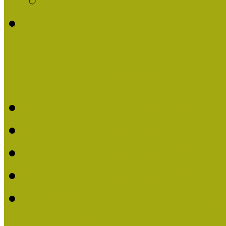
Története
Kiváló Múzeumpedagógus 
Kiváló Múzeumpedagóg
Kiváló Múzeumpedagóg
Kiváló Múzeumpedagógu
Kiváló Múzeumpedagógu
2018-ban Joó Emese kap
elismerést