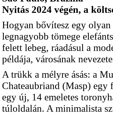
Nyitás 2024 végén, a költ
Hogyan bővítesz egy olyan
legnagyobb tömege elefánts
felett lebeg, ráadásul a mo
példája, városának nevezet
A trükk a mélyre ásás: a Mu
Chateaubriand (Masp) egy fö
egy új, 14 emeletes toronyh
túloldalán. A minimalista s