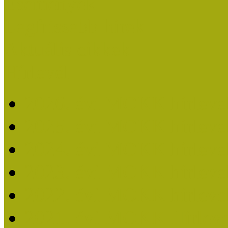
Események
Legfrissebb hírek
Aktuális cikkek
Hírlevél
2026. évi MOKK hírleve
2025. évi MOKK hírleve
2024. évi MOKK hírleve
2023. évi MOKK hírleve
2022. évi MOKK hírleve
2021. évi MOKK Hírleve