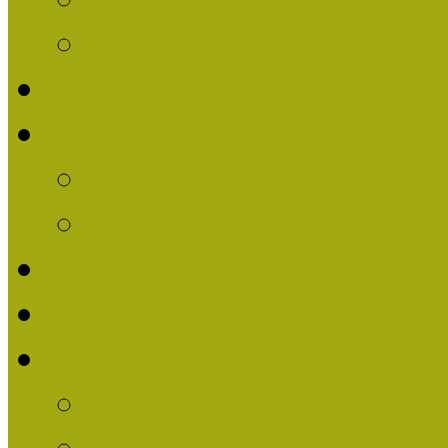
Múzeumpedagógiai Nív
Nívódíjat nyert pályázat
Nívódíj 2013
Beérkezett pályázatok
Nívódíj Felhívás 2013
Múzeumpedagógiai Nívód
Nívódíj Adatlap 2013
Nívódíjat nyert pályáza
2012-ben Múzeumpedag
2011-ben Múzeumpedag