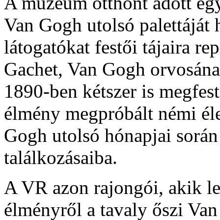
A múzeum otthont adott eg
Van Gogh utolsó palettáját 
látogatókat festői tájaira re
Gachet, Van Gogh orvosának
1890-ben kétszer is megfest
élmény megpróbált némi élet
Gogh utolsó hónapjai során
találkozásaiba.
A VR azon rajongói, akik l
élményről a tavaly őszi Va