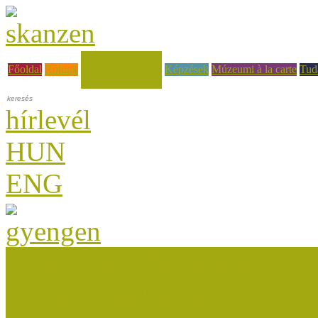
Hírek, események
Főoldal
Rólunk
Képzések
Múzeumi à la carte
Tud
hírlevél
HUN
ENG
Múzeumok Őszi Fesztiválja
Múzeumpedagógiai Nívódí