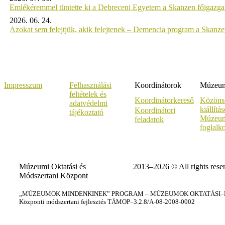
Emlékéremmel tüntette ki a Debreceni Egyetem a Skanzen főigazgat
2026. 06. 24.
Azokat sem felejtjük, akik felejtenek – Demencia program a Skanz
Impresszum
Felhasználási
Koordinátorok
Múzeumi
feltételek és
Koordinátorkereső
Közöns
adatvédelmi
kiállítá
Koordinátori
tájékoztató
Múzeum
feladatok
foglalk
Múzeumi Oktatási és
2013–2026 © All rights rese
Módszertani Központ
„MÚZEUMOK MINDENKINEK” PROGRAM – MÚZEUMOK OKTATÁSI–KÉ
Központi módszertani fejlesztés TÁMOP–3.2.8/A-08-2008-0002