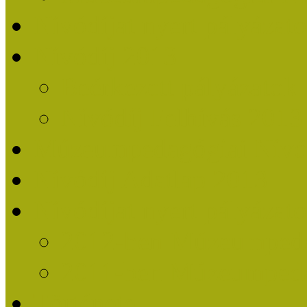
Nívódíjat nyert pályázat
Nívódíj 2013
Beérkezett pályázatok
Nívódíj Felhívás 2013
Múzeumpedagógiai Nívód
Nívódíj Adatlap 2013
Nívódíjat nyert pályáza
2012-ben Múzeumpedag
2011-ben Múzeumpedag
Története