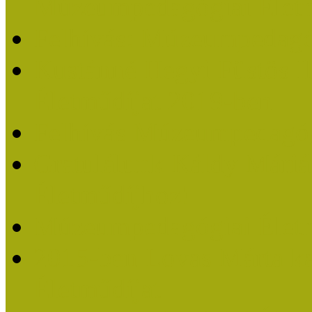
Múzeumpedagógiai Életm
Felhívás: Múzeumpedagó
Kustánné Hegyi Füstös I
Életműdíjat 2019-ben
Felhívás Múzeumpedagóg
Gratulálunk Káldy Mári
Életműdíjhoz!
Múzeumpedagógiai Élet
2015-ben Lovas Márta k
Életműdíjat