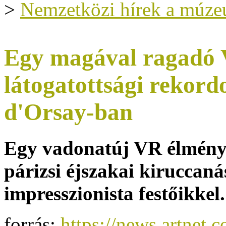
>
Nemzetközi hírek a múze
Egy magával ragadó
látogatottsági rekord
d'Orsay-ban
Egy vadonatúj VR élmény
párizsi éjszakai kiruccaná
impresszionista festőikkel.
forrás:
https://news.artnet