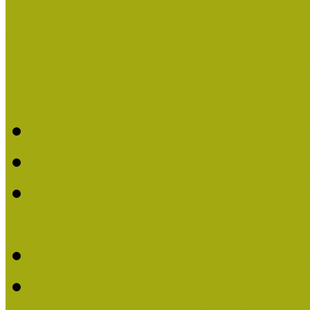
Pályázatfigyelő
Nemzetközi hírek a múzeum
Múzeumpedagógiai Életmű
Molnár József kapta a M
Múzeumpedagógiai Élet
Koltay Erika kapta a Mú
2023-ban
Felhívás: Múzeumpedagó
Lengyelné Kurucz Katali