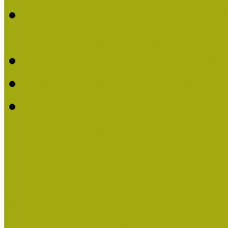
2016-ban Pató Mária és 
Múzeumpedagógus Díjat
Felhívás Kiváló Múzeum
Kiváló Múzeumpedagógus
Turcsányiné Kesik Gabrie
Múzeumpedagógus Díjat
Családbarát Múzeum elisme
Események