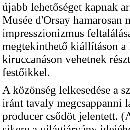
újabb lehetőséget kapnak ar
Musée d'Orsay hamarosan m
impresszionizmus feltalálás
megtekinthető kiállításon a 
kiruccanáson vehetnek rész
festőikkel.
A közönség lelkesedése a s
iránt tavaly megcsappanni l
producer csődöt jelentett. (
sikere a világjárvány idejéh