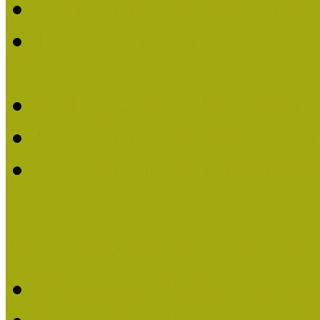
Múzeumpedagógiai Életm
Dr. Vásárhelyi Tamásé a
2013-ban
Ki kapja 2013-ban a Mú
Múzeumpedagógiai Életm
Felhívás múzeumpedagógi
Közösségi Múzeum elismer
Közösségi Múzeum elisme