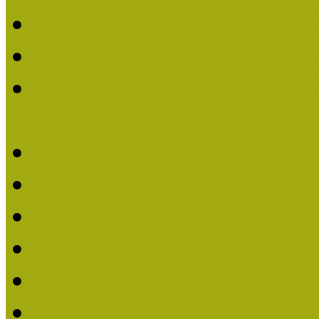
Múzeumpedagógiai Nívó
Nívódíjat nyertek 2019-
Múzeumpedagógiai Nívódí
nevezések (2019)
Nívódíj 2019
Nívódíj 2018
Beérkezett pályázatok 2
Nívódíj 2017
Beérkezett pályázatok 2
Nívódíjat nyert pályázat