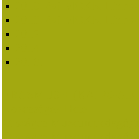
2019. évi MOKK Hírleve
2018. évi MOKK Hírleve
2017
2014.
2013.
ERASMUS + (KA120-AD
Közösségek Hete
Országos Múzeumpedagógia
Országos Múzeumpedagógia