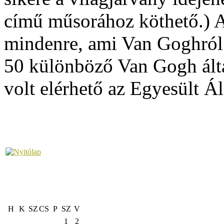
című műsorához köthető.) A
mindenre, ami Van Goghról
50 különböző Van Gogh álta
volt elérhető az Egyesült 
H
K
SZ
CS
P
SZ
V
1
2