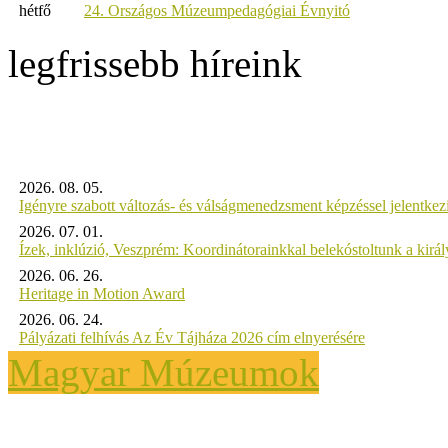
hétfő
24. Országos Múzeumpedagógiai Évnyitó
legfrissebb híreink
2026. 08. 05.
Igényre szabott változás- és válságmenedzsment képzéssel jelent
2026. 07. 01.
Ízek, inklúzió, Veszprém: Koordinátorainkkal belekóstoltunk a kirá
2026. 06. 26.
Heritage in Motion Award
2026. 06. 24.
Pályázati felhívás Az Év Tájháza 2026 cím elnyerésére
Magyar Múzeumok