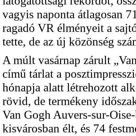
látogatottsági rekordot, öss
vagyis naponta átlagosan 71
ragadó VR élményeit a sajtó
tette, de az új közönség s
A múlt vasárnap zárult „Va
című tárlat a posztimpresszi
hónapja alatt létrehozott al
rövid, de termékeny idősza
Van Gogh Auvers-sur-Oise-b
kisvárosban élt, és 74 festm