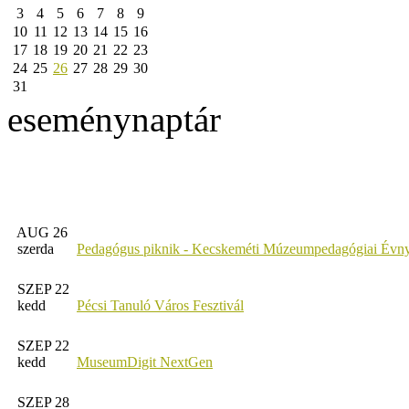
3
4
5
6
7
8
9
10
11
12
13
14
15
16
17
18
19
20
21
22
23
24
25
26
27
28
29
30
31
eseménynaptár
AUG 26
szerda
Pedagógus piknik - Kecskeméti Múzeumpedagógiai Évny
SZEP 22
kedd
Pécsi Tanuló Város Fesztivál
SZEP 22
kedd
MuseumDigit NextGen
SZEP 28