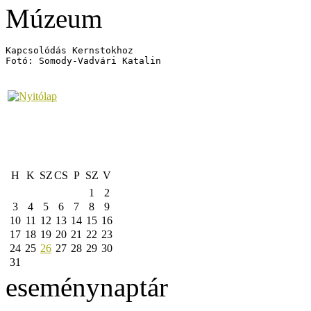
Kapcsolódás Kernstokhoz

Fotó: Somody-Vadvári Katalin
H
K
SZ
CS
P
SZ
V
1
2
3
4
5
6
7
8
9
10
11
12
13
14
15
16
17
18
19
20
21
22
23
24
25
26
27
28
29
30
31
eseménynaptár