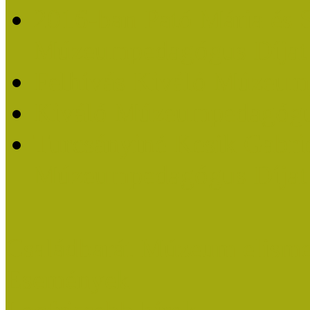
2016-ban Pató Mária és 
Múzeumpedagógus Díjat
Felhívás Kiváló Múzeum
Kiváló Múzeumpedagógus
Turcsányiné Kesik Gabrie
Múzeumpedagógus Díjat
Családbarát Múzeum elisme
Események