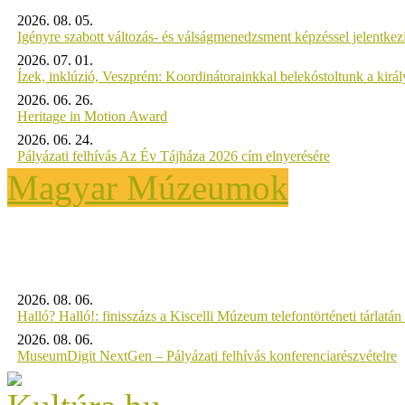
2026. 08. 05.
Igényre szabott változás- és válságmenedzsment képzéssel jelent
2026. 07. 01.
Ízek, inklúzió, Veszprém: Koordinátorainkkal belekóstoltunk a kirá
2026. 06. 26.
Heritage in Motion Award
2026. 06. 24.
Pályázati felhívás Az Év Tájháza 2026 cím elnyerésére
Magyar Múzeumok
2026. 08. 06.
Halló? Halló!: finisszázs a Kiscelli Múzeum telefontörténeti tárlatán
2026. 08. 06.
MuseumDigit NextGen – Pályázati felhívás konferenciarészvételre