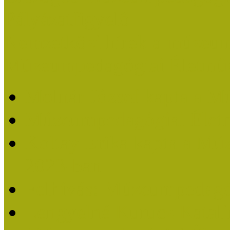
Pályázatfigyelő
Nemzetközi hírek a múzeum
Múzeumpedagógiai Életmű
Molnár József kapta a M
Múzeumpedagógiai Élet
Koltay Erika kapta a Mú
2023-ban
Felhívás: Múzeumpedagó
Lengyelné Kurucz Katali