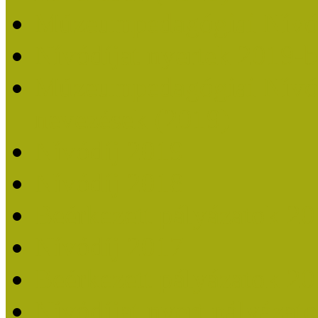
Múzeumpedagógiai Nívó
Nívódíjat nyertek 2019-
Múzeumpedagógiai Nívódí
nevezések (2019)
Nívódíj 2019
Nívódíj 2018
Beérkezett pályázatok 2
Nívódíj 2017
Beérkezett pályázatok 2
Nívódíjat nyert pályázat