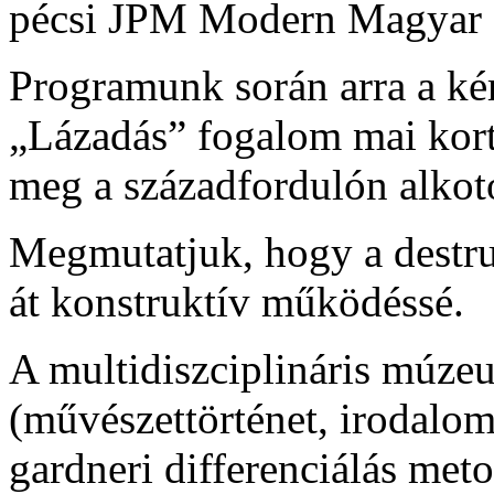
pécsi JPM Modern Magyar Ké
Programunk során arra a kér
„Lázadás” fogalom mai kort
meg a századfordulón alkot
Megmutatjuk, hogy a destru
át konstruktív működéssé.
A multidiszciplináris múze
(művészettörténet, irodalom,
gardneri differenciálás met