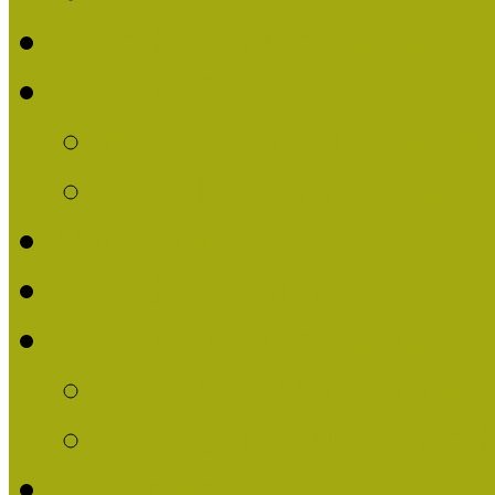
Nívódíjat nyert pályázat
Nívódíj 2013
Beérkezett pályázatok
Nívódíj Felhívás 2013
Múzeumpedagógiai Nívód
Nívódíj Adatlap 2013
Nívódíjat nyert pályáza
2012-ben Múzeumpedag
2011-ben Múzeumpedag
Története