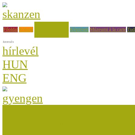
Hírek, események
Főoldal
Rólunk
Képzések
Múzeumi à la carte
Tud
hírlevél
HUN
ENG
Múzeumok Őszi Fesztiválja
Múzeumpedagógiai Nívódí