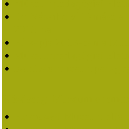
Múzeumpedagógiai Életm
Dr. Vásárhelyi Tamásé a
2013-ban
Ki kapja 2013-ban a Mú
Múzeumpedagógiai Életm
Felhívás múzeumpedagógi
Közösségi Múzeum elismer
Közösségi Múzeum elisme