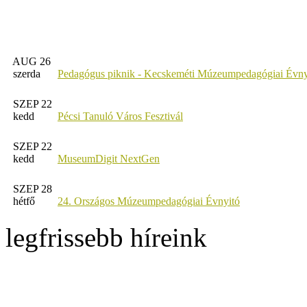
AUG 26
szerda
Pedagógus piknik - Kecskeméti Múzeumpedagógiai Évny
SZEP 22
kedd
Pécsi Tanuló Város Fesztivál
SZEP 22
kedd
MuseumDigit NextGen
SZEP 28
hétfő
24. Országos Múzeumpedagógiai Évnyitó
legfrissebb híreink