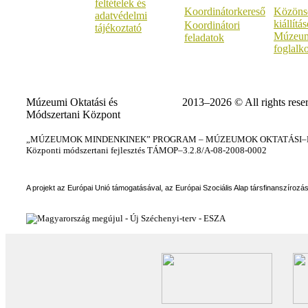
feltételek és
Koordinátorkereső
Közöns
adatvédelmi
kiállítá
Koordinátori
tájékoztató
Múzeum
feladatok
foglalk
Múzeumi Oktatási és
2013–2026 © All rights rese
Módszertani Központ
„MÚZEUMOK MINDENKINEK” PROGRAM – MÚZEUMOK OKTATÁSI–KÉ
Központi módszertani fejlesztés TÁMOP–3.2.8/A-08-2008-0002
A projekt az Európai Unió támogatásával, az Európai Szociális Alap társfinanszírozá