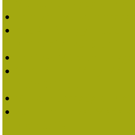
Múzeumpedagógiai Életm
Felhívás: Múzeumpedagó
Kustánné Hegyi Füstös I
Életműdíjat 2019-ben
Felhívás Múzeumpedagóg
Gratulálunk Káldy Mári
Életműdíjhoz!
Múzeumpedagógiai Élet
2015-ben Lovas Márta k
Életműdíjat