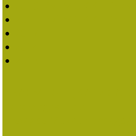
2019. évi MOKK Hírleve
2018. évi MOKK Hírleve
2017
2014.
2013.
ERASMUS + (KA120-AD
Közösségek Hete
Országos Múzeumpedagógia
Országos Múzeumpedagógia