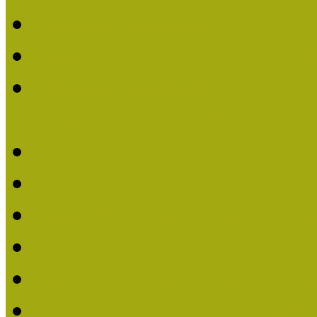
Múzeumpedagógiai Nívó
Nívódíjat nyertek 2019-
Múzeumpedagógiai Nívódí
nevezések (2019)
Nívódíj 2019
Nívódíj 2018
Beérkezett pályázatok 2
Nívódíj 2017
Beérkezett pályázatok 2
Nívódíjat nyert pályázat