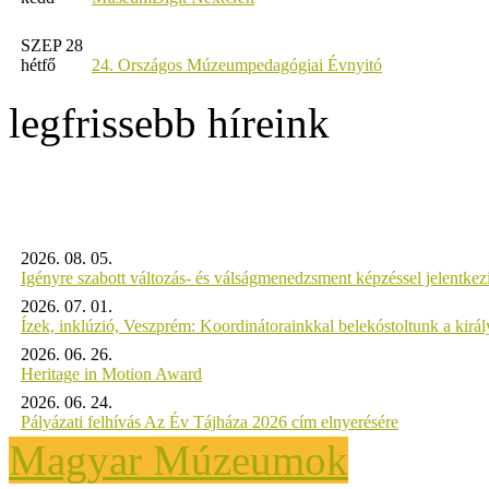
SZEP 28
hétfő
24. Országos Múzeumpedagógiai Évnyitó
legfrissebb híreink
2026. 08. 05.
Igényre szabott változás- és válságmenedzsment képzéssel jelent
2026. 07. 01.
Ízek, inklúzió, Veszprém: Koordinátorainkkal belekóstoltunk a kirá
2026. 06. 26.
Heritage in Motion Award
2026. 06. 24.
Pályázati felhívás Az Év Tájháza 2026 cím elnyerésére
Magyar Múzeumok