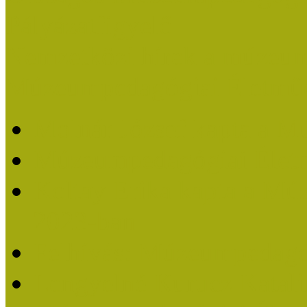
Pályázatfigyelő
Nemzetközi hírek a múzeum
Múzeumpedagógiai Életmű
Molnár József kapta a M
Múzeumpedagógiai Élet
Koltay Erika kapta a Mú
2023-ban
Felhívás: Múzeumpedagó
Lengyelné Kurucz Katali