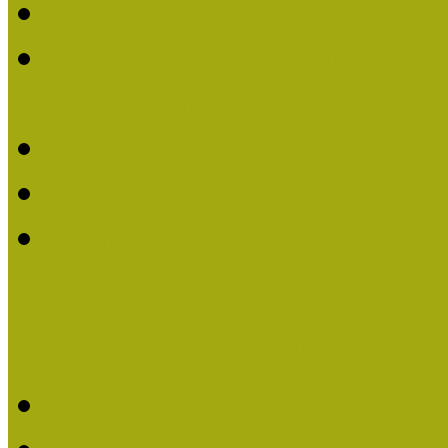
Múzeumpedagógiai Életm
Dr. Vásárhelyi Tamásé a
2013-ban
Ki kapja 2013-ban a Mú
Múzeumpedagógiai Életm
Felhívás múzeumpedagógi
Közösségi Múzeum elismer
Közösségi Múzeum elisme