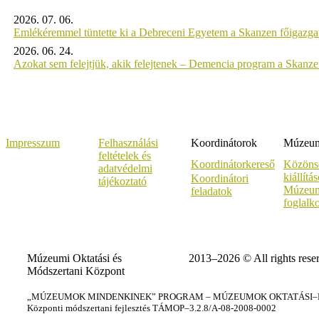
2026. 07. 06.
Emlékéremmel tüntette ki a Debreceni Egyetem a Skanzen főigazgat
2026. 06. 24.
Azokat sem felejtjük, akik felejtenek – Demencia program a Skanz
Impresszum
Felhasználási
Koordinátorok
Múzeumi
feltételek és
Koordinátorkereső
Közöns
adatvédelmi
kiállítá
Koordinátori
tájékoztató
Múzeum
feladatok
foglalk
Múzeumi Oktatási és
2013–2026 © All rights rese
Módszertani Központ
„MÚZEUMOK MINDENKINEK” PROGRAM – MÚZEUMOK OKTATÁSI–KÉ
Központi módszertani fejlesztés TÁMOP–3.2.8/A-08-2008-0002