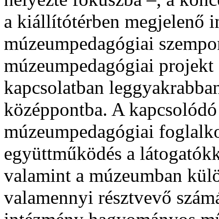
a kiállítótérben megjelenő 
múzeumpedagógiai szempon
múzeumpedagógiai projekt a
kapcsolatban leggyakrabban 
középpontba. A kapcsolódó
múzeumpedagógiai foglalko
együttműködés a látogatókka
valamint a múzeumban külö
valamennyi résztvevő számár