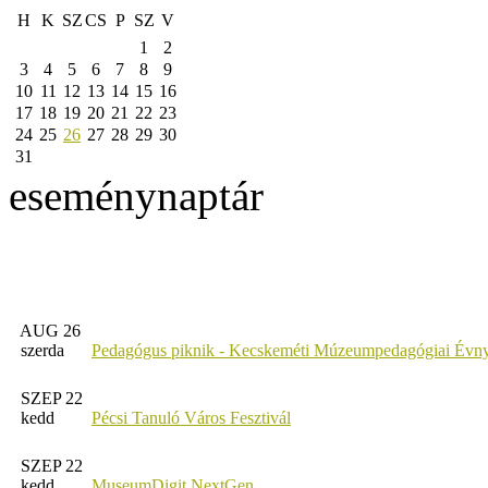
H
K
SZ
CS
P
SZ
V
1
2
3
4
5
6
7
8
9
10
11
12
13
14
15
16
17
18
19
20
21
22
23
24
25
26
27
28
29
30
31
eseménynaptár
AUG 26
szerda
Pedagógus piknik - Kecskeméti Múzeumpedagógiai Évny
SZEP 22
kedd
Pécsi Tanuló Város Fesztivál
SZEP 22
kedd
MuseumDigit NextGen