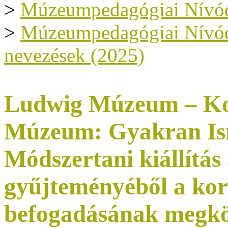
>
Múzeumpedagógiai Nívód
>
Múzeumpedagógiai Nívódíj
nevezések (2025)
Ludwig Múzeum – Ko
Múzeum: Gyakran Ism
Módszertani kiállít
gyűjteményéből a kor
befogadásának megkö