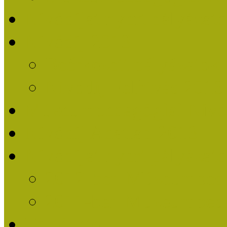
Nívódíjat nyert pályázat
Nívódíj 2013
Beérkezett pályázatok
Nívódíj Felhívás 2013
Múzeumpedagógiai Nívód
Nívódíj Adatlap 2013
Nívódíjat nyert pályáza
2012-ben Múzeumpedag
2011-ben Múzeumpedag
Története