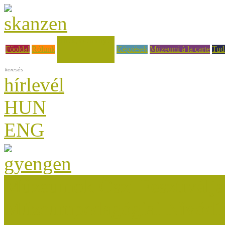
Hírek, események
Főoldal
Rólunk
Képzések
Múzeumi à la carte
Tud
hírlevél
HUN
ENG
Múzeumok Őszi Fesztiválja
Múzeumpedagógiai Nívódí