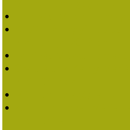
Múzeumpedagógiai Életm
Felhívás: Múzeumpedagó
Kustánné Hegyi Füstös I
Életműdíjat 2019-ben
Felhívás Múzeumpedagóg
Gratulálunk Káldy Mári
Életműdíjhoz!
Múzeumpedagógiai Élet
2015-ben Lovas Márta k
Életműdíjat