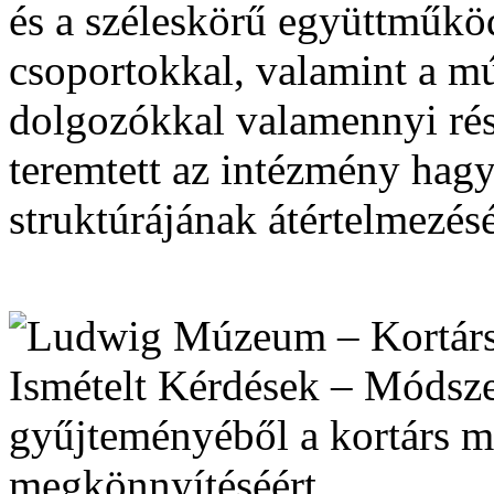
és a széleskörű együttműköd
csoportokkal, valamint a 
dolgozókkal valamennyi rés
teremtett az intézmény ha
struktúrájának átértelmezésé