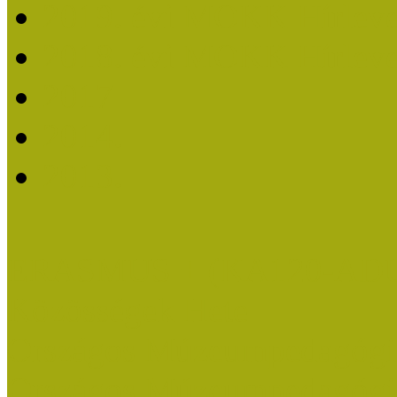
2019. évi MOKK Hírleve
2018. évi MOKK Hírleve
2017
2014.
2013.
ERASMUS + (KA120-AD
Közösségek Hete
Országos Múzeumpedagógia
Országos Múzeumpedagógia