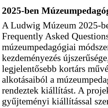
2025-ben Múzeumpedagógia
A Ludwig Múzeum 2025-b
Frequently Asked Questio
múzeumpedagógiai módszerta
kezdeményezés újszerűsége
legjelentősebb kortárs mű
alkotásaiból a múzeumpedag
rendeztek kiállítást. A proje
gyűjteményi kiállítással sz