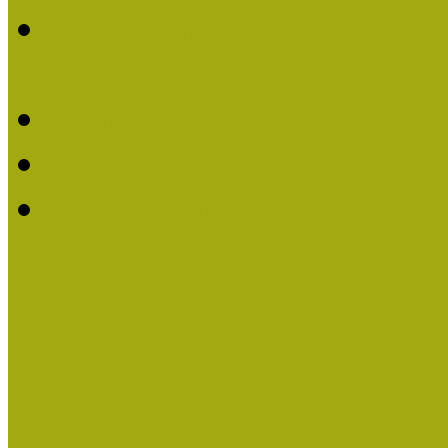
2016-ban Pató Mária és 
Múzeumpedagógus Díjat
Felhívás Kiváló Múzeum
Kiváló Múzeumpedagógus
Turcsányiné Kesik Gabrie
Múzeumpedagógus Díjat
Családbarát Múzeum elisme
Események