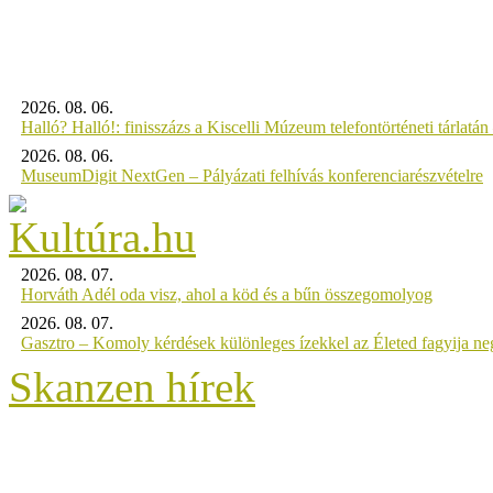
2026. 08. 06.
Halló? Halló!: finisszázs a Kiscelli Múzeum telefontörténeti tárlatán
2026. 08. 06.
MuseumDigit NextGen – Pályázati felhívás konferenciarészvételre
2026. 08. 07.
Horváth Adél oda visz, ahol a köd és a bűn összegomolyog
2026. 08. 07.
Gasztro – Komoly kérdések különleges ízekkel az Életed fagyija n
Skanzen hírek