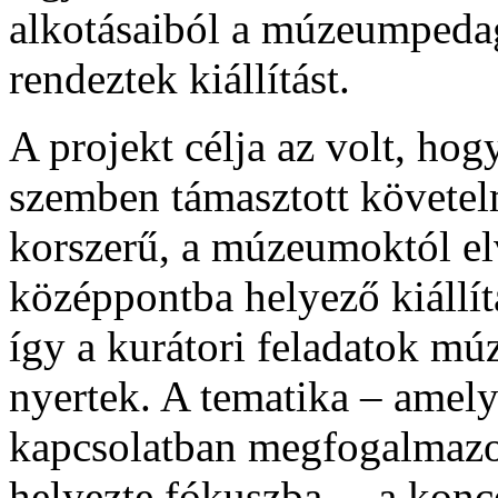
alkotásaiból a múzeumpedag
rendeztek kiállítást.
A projekt célja az volt, hog
szemben támasztott követel
korszerű, a múzeumoktól elv
középpontba helyező kiállít
így a kurátori feladatok m
nyertek. A tematika – amely
kapcsolatban megfogalmazot
helyezte fókuszba –, a konce