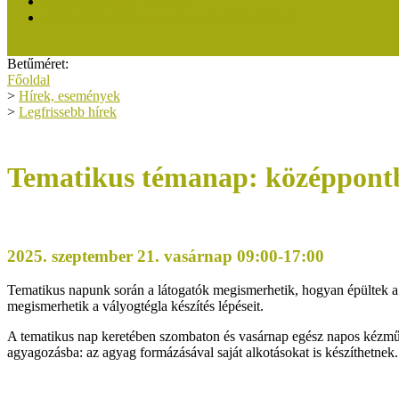
Közösségi Múzeum 2019
A Közösségi Múzeum elismerésről dióhéjban
Betűméret:
Főoldal
>
Hírek, események
>
Legfrissebb hírek
Tematikus témanap: középpont
2025. szeptember 21. vasárnap 09:00-17:00
Tematikus napunk során a látogatók megismerhetik, hogyan épültek a h
megismerhetik a vályogtégla készítés lépéseit.
A tematikus nap keretében szombaton és vasárnap egész napos kézműve
agyagozásba: az agyag formázásával saját alkotásokat is készíthetnek.