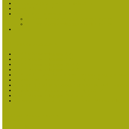
Múzeumpedagógiai Nívódíj Felhívás 2013
Nívódíj Adatlap 2013
Nívódíjat nyert pályázatok 2011-2012
2012-ben Múzeumpedagógiai Nívódíjat nyertek
2011-ben Múzeumpedagógiai Nívódíjat nyertek
Története
Kiváló Múzeumpedagógus Díj
Kiváló Múzeumpedagógus 2026
Kiváló Múzeumpedagógus 2024
Kiváló Múzeumpedagógus Díj 2022
Kiváló Múzeumpedagógus Díj 2020
2018-ban Joó Emese kapta a Kiváló Múzeumpedagógus elisme
Felhívás Kiváló Múzeumpedagógus Díjra 2018
2016-ban Pató Mária és Szabics Ágnes kaptak Kiváló Múzeum
Felhívás Kiváló Múzeumpedagógus Díjra (2016)
Kiváló Múzeumpedagógus Díj Adatlap 2016
Turcsányiné Kesik Gabriella kapta a Kiváló Múzeumpedagógus
Családbarát Múzeum elismerés
Események
Legfrissebb hírek