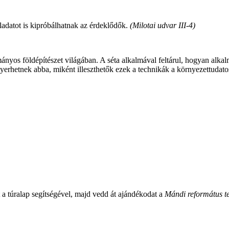
ladatot is kipróbálhatnak az érdeklődők.
(Milotai udvar III-4)
yos földépítészet világában. A séta alkalmával feltárul, hogyan alkalma
nyerhetnek abba, miként illeszthetők ezek a technikák a környezettudato
t a túralap segítségével, majd vedd át ajándékodat a
Mándi református t