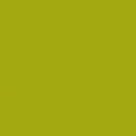
rést
pedagógus Díjat
 Díjat 2014-ben