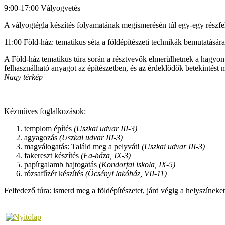
9:00-17:00 Vályogvetés
A vályogtégla készítés folyamatának megismerésén túl egy-egy részfe
11:00 Föld-ház: tematikus séta a földépítészeti technikák bemutatására
A Föld-ház tematikus túra során a résztvevők elmerülhetnek a hagyomán
felhasználható anyagot az építészetben, és az érdeklődők betekintést 
Nagy térkép
Kézműves foglalkozások:
templom építés
(Uszkai udvar III-3)
agyagozás
(Uszkai udvar III-3)
magválogatás: Találd meg a pelyvát!
(Uszkai udvar III-3)
fakereszt készítés
(Fa-háza, IX-3)
papírgalamb hajtogatás
(Kondorfai iskola, IX-5)
rózsafűzér készítés
(Őcsényi lakóház, VII-11)
Felfedező túra:
ismerd meg a földépítészetet, járd végig a helyszíneke