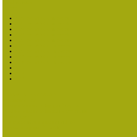
Aktuális cikkek
Hírlevél
2026. évi MOKK hírlevelek
2025. évi MOKK hírlevelek
2024. évi MOKK hírlevelek
2023. évi MOKK hírlevelek
2022. évi MOKK hírlevelek
2021. évi MOKK Hírlevelek
2020. évi MOKK Hírlevelek
2019. évi MOKK Hírlevelek
2018. évi MOKK Hírlevelek
2017
2014.
2013.
ERASMUS + (KA120-ADU)
Közösségek Hete
Országos Múzeumpedagógiai Évnyitók
Országos Múzeumpedagógiai Konferenciák
Pályázatfigyelő
Nemzetközi hírek a múzeumi világból
Múzeumpedagógiai Életműdíj