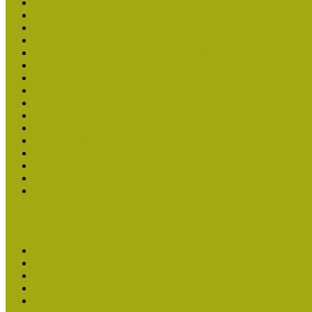
Molnár József kapta a Múzeumpedagógiai Életműdíjat
Múzeumpedagógiai Életműdíj 2025
Koltay Erika kapta a Múzeumpedagógiai Életműdíjat 2023-ban
Felhívás: Múzeumpedagógiai Életműdíj 2023
Lengyelné Kurucz Katalin kapta 2021-ben a Múzeumpedagógia
Felhívás: Múzeumpedagógiai Életműdíj 2021
Kustánné Hegyi Füstös Ilona kapta a Múzeumpedagógiai Életm
Felhívás Múzeumpedagógiai Életműdíjra 2019
Gratulálunk Káldy Máriának a Múzeumpedagógiai Életműdíjh
Múzeumpedagógiai Életműdíj 2017
2015-ben Lovas Márta kapta a Múzeumpedagógiai Életműdíjat
Múzeumpedagógiai Életműdíj 2015 - Felhívás
Dr. Vásárhelyi Tamásé a Múzeumpedagógiai Életműdíj 2013-b
Ki kapja 2013-ban a Múzeumpedagógiai Életműdíjat?
Múzeumpedagógiai Életműdíj 2013 adatlap
Felhívás múzeumpedagógiai életmű elismerésére 2013
Közösségi Múzeum elismerés
Közösségi Múzeum elismerő címben részesültek
Közösségi Múzeum 2024
Közösségi Múzeum 2023
Közösségi Múzeum 2021
Közösségi Múzeum 2020