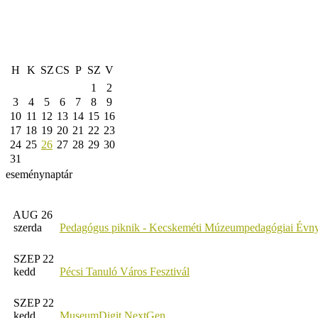
H
K
SZ
CS
P
SZ
V
1
2
3
4
5
6
7
8
9
10
11
12
13
14
15
16
17
18
19
20
21
22
23
24
25
26
27
28
29
30
31
eseménynaptár
AUG 26
szerda
Pedagógus piknik - Kecskeméti Múzeumpedagógiai Évny
SZEP 22
kedd
Pécsi Tanuló Város Fesztivál
SZEP 22
kedd
MuseumDigit NextGen