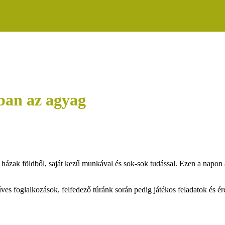
ban az agyag
ázak földből, saját kezű munkával és sok-sok tudással. Ezen a napon a 
s foglalkozások, felfedező túránk során pedig játékos feladatok és é