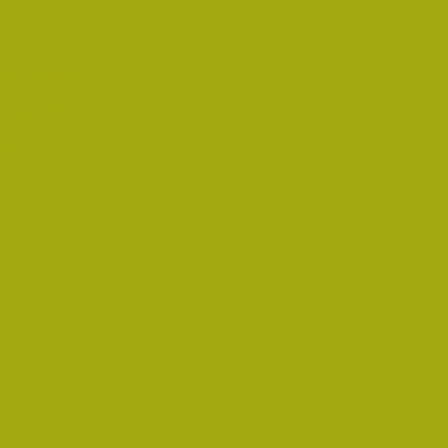
i Életműdíjat
űdíjat 2019-ben
oz!
an