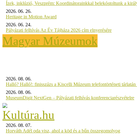
Ízek, inklúzió, Veszprém: Koordinátorainkkal belekóstoltunk a kirá
2026. 06. 26.
Heritage in Motion Award
2026. 06. 24.
Pályázati felhívás Az Év Tájháza 2026 cím elnyerésére
Magyar Múzeumok
2026. 08. 06.
Halló? Halló!: finisszázs a Kiscelli Múzeum telefontörténeti tárlatán
2026. 08. 06.
MuseumDigit NextGen – Pályázati felhívás konferenciarészvételre
2026. 08. 07.
Horváth Adél oda visz, ahol a köd és a bűn összegomolyog