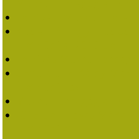
Múzeumpedagógiai Életm
Felhívás: Múzeumpedagó
Kustánné Hegyi Füstös I
Életműdíjat 2019-ben
Felhívás Múzeumpedagóg
Gratulálunk Káldy Mári
Életműdíjhoz!
Múzeumpedagógiai Élet
2015-ben Lovas Márta k
Életműdíjat