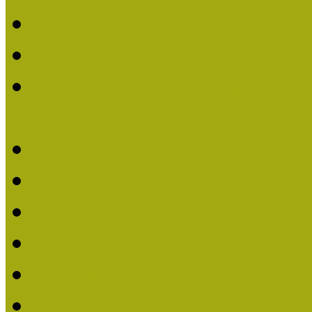
Múzeumpedagógiai Nívó
Nívódíjat nyertek 2019-
Múzeumpedagógiai Nívódí
nevezések (2019)
Nívódíj 2019
Nívódíj 2018
Beérkezett pályázatok 2
Nívódíj 2017
Beérkezett pályázatok 2
Nívódíjat nyert pályázat