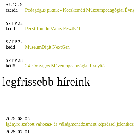
AUG 26
szerda
Pedagógus piknik - Kecskeméti Múzeumpedagógiai Évny
SZEP 22
kedd
Pécsi Tanuló Város Fesztivál
SZEP 22
kedd
MuseumDigit NextGen
SZEP 28
hétfő
24. Országos Múzeumpedagógiai Évnyitó
legfrissebb híreink
2026. 08. 05.
Igényre szabott változás- és válságmenedzsment képzéssel jelent
2026. 07. 01.