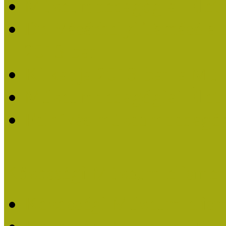
Múzeumpedagógiai Életm
Dr. Vásárhelyi Tamásé a
2013-ban
Ki kapja 2013-ban a Mú
Múzeumpedagógiai Életm
Felhívás múzeumpedagógi
Közösségi Múzeum elismer
Közösségi Múzeum elisme