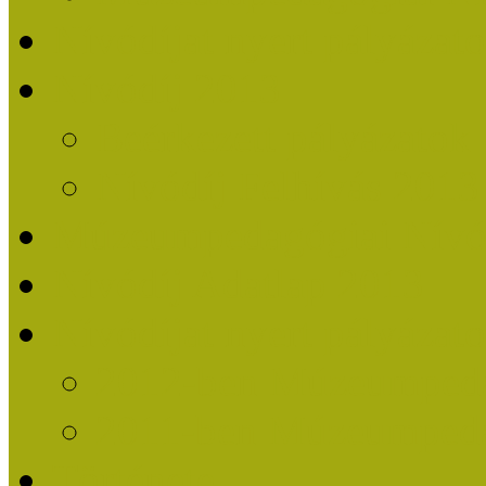
Nívódíjat nyert pályázat
Nívódíj 2013
Beérkezett pályázatok
Nívódíj Felhívás 2013
Múzeumpedagógiai Nívód
Nívódíj Adatlap 2013
Nívódíjat nyert pályáza
2012-ben Múzeumpedag
2011-ben Múzeumpedag
Története