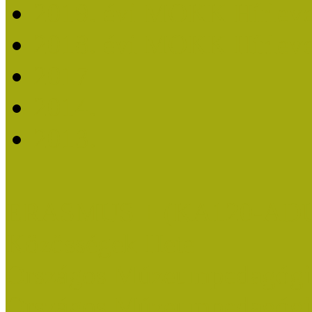
2019. évi MOKK Hírleve
2018. évi MOKK Hírleve
2017
2014.
2013.
ERASMUS + (KA120-AD
Közösségek Hete
Országos Múzeumpedagógia
Országos Múzeumpedagógia