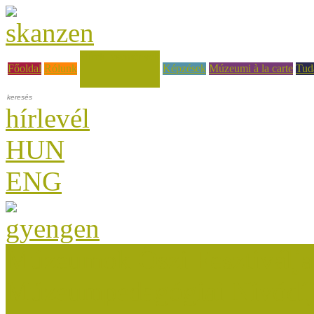
Hírek, események
Főoldal
Rólunk
Képzések
Múzeumi à la carte
Tud
hírlevél
HUN
ENG
Múzeumok Őszi Fesztiválja
Múzeumpedagógiai Nívódí