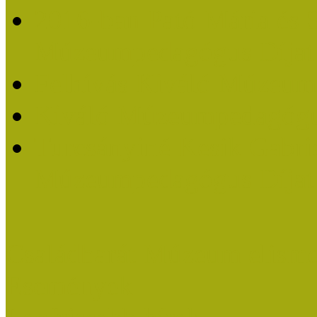
2016-ban Pató Mária és 
Múzeumpedagógus Díjat
Felhívás Kiváló Múzeum
Kiváló Múzeumpedagógus
Turcsányiné Kesik Gabrie
Múzeumpedagógus Díjat
Családbarát Múzeum elisme
Események