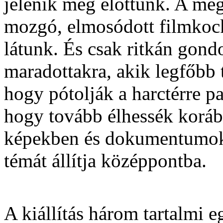
jelenik meg előttünk. A meg
mozgó, elmosódott filmkoc
látunk. És csak ritkán gond
maradottakra, akik legfőbb 
hogy pótolják a harctérre par
hogy tovább élhessék koráb
képekben és dokumentumokba
témát állítja középpontba.
A kiállítás három tartalmi e