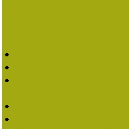
Pályázatfigyelő
Nemzetközi hírek a múzeum
Múzeumpedagógiai Életmű
Molnár József kapta a M
Múzeumpedagógiai Élet
Koltay Erika kapta a Mú
2023-ban
Felhívás: Múzeumpedagó
Lengyelné Kurucz Katali