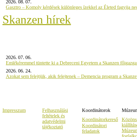
2026. 08. 07.
Gasztro – Komoly kérdések különleges ízekkel az Életed fagyija n
Skanzen hírek
2026. 07. 06.
Emlékéremmel tüntette ki a Debreceni Egyetem a Skanzen főigazgat
2026. 06. 24.
Azokat sem felejtjük, akik felejtenek – Demencia program a Skanz
Impresszum
Felhasználási
Koordinátorok
Múzeumi
feltételek és
Koordinátorkereső
Közöns
adatvédelmi
kiállítá
Koordinátori
tájékoztató
Múzeum
feladatok
foglalk