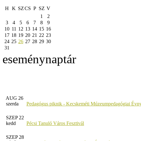
H
K
SZ
CS
P
SZ
V
1
2
3
4
5
6
7
8
9
10
11
12
13
14
15
16
17
18
19
20
21
22
23
24
25
26
27
28
29
30
31
eseménynaptár
AUG 26
szerda
Pedagógus piknik - Kecskeméti Múzeumpedagógiai Évny
SZEP 22
kedd
Pécsi Tanuló Város Fesztivál
SZEP 28