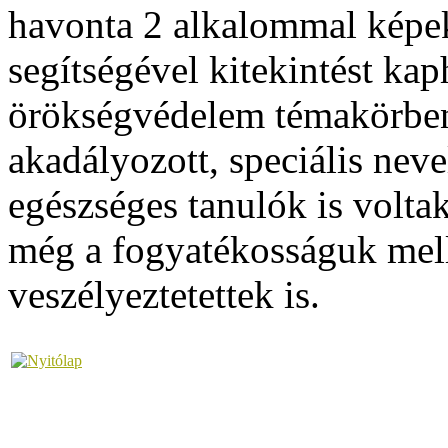
havonta 2 alkalommal képek
segítségével kitekintést kaph
örökségvédelem témakörben
akadályozott, speciális nev
egészséges tanulók is volt
még a fogyatékosságuk mell
veszélyeztetettek is.