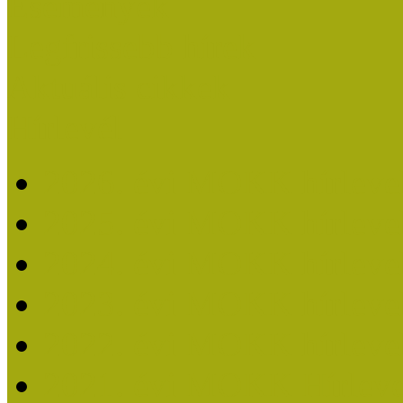
Események
Legfrissebb hírek
Aktuális cikkek
Hírlevél
2026. évi MOKK hírleve
2025. évi MOKK hírleve
2024. évi MOKK hírleve
2023. évi MOKK hírleve
2022. évi MOKK hírleve
2021. évi MOKK Hírleve