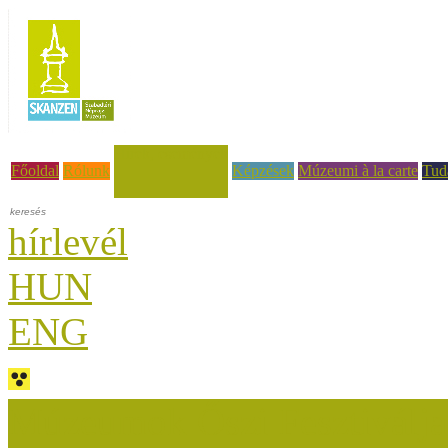
Hírek, események
Főoldal
Rólunk
Képzések
Múzeumi à la carte
Tud
hírlevél
HUN
ENG
Múzeumok Őszi Fesztiválja