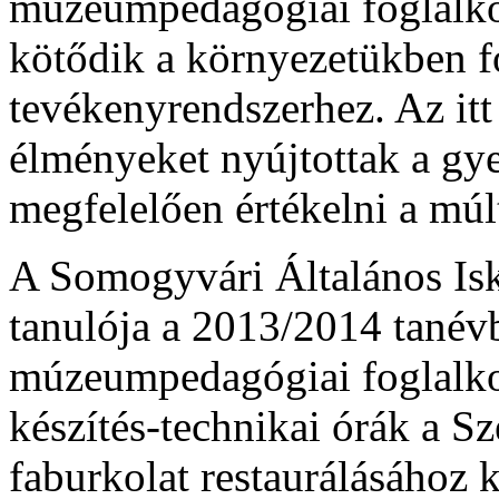
múzeumpedagógiai foglalko
kötődik a környezetükben f
tevékenyrendszerhez. Az itt
élményeket nyújtottak a gye
megfelelően értékelni a múl
A Somogyvári Általános Isk
tanulója a 2013/2014 tanévb
múzeumpedagógiai foglalkoz
készítés-technikai órák a S
faburkolat restaurálásához 