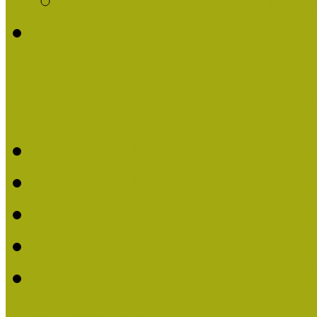
Története
Kiváló Múzeumpedagógus 
Kiváló Múzeumpedagóg
Kiváló Múzeumpedagóg
Kiváló Múzeumpedagógu
Kiváló Múzeumpedagógu
2018-ban Joó Emese kap
elismerést