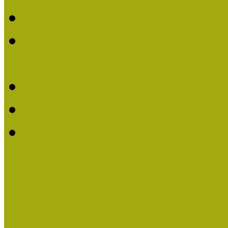
Felhívás Kiváló Múzeum
2016-ban Pató Mária és 
Múzeumpedagógus Díjat
Felhívás Kiváló Múzeum
Kiváló Múzeumpedagógus
Turcsányiné Kesik Gabrie
Múzeumpedagógus Díjat
Családbarát Múzeum elisme