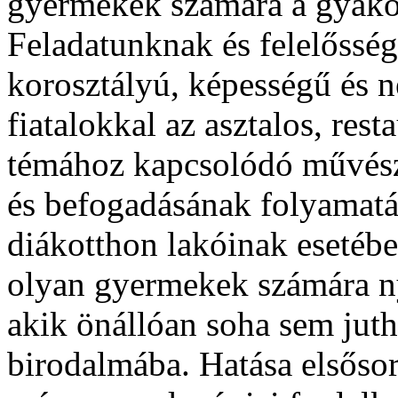
gyermekek számára a gyakorl
Feladatunknak és felelőssé
korosztályú, képességű és n
fiatalokkal az asztalos, res
témához kapcsolódó művész
és befogadásának folyamatát 
diákotthon lakóinak esetébe
olyan gyermekek számára ny
akik önállóan soha sem juth
birodalmába. Hatása elsősor