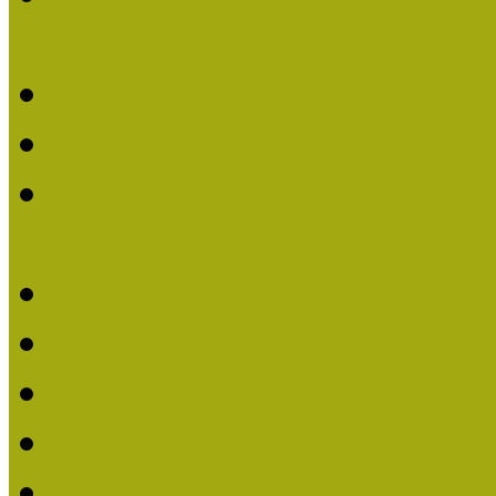
nevezések (2020)
Múzeumpedagógiai Nívó
Nívódíjat nyertek 2019-
Múzeumpedagógiai Nívódí
nevezések (2019)
Nívódíj 2019
Nívódíj 2018
Beérkezett pályázatok 2
Nívódíj 2017
Beérkezett pályázatok 2