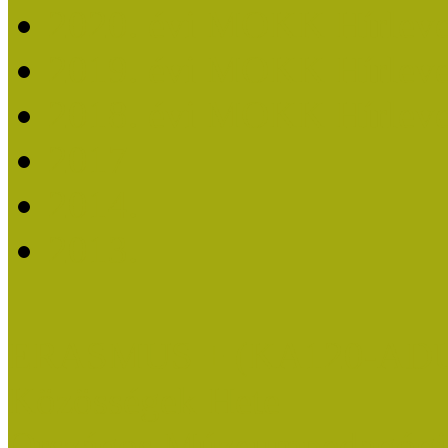
2020. évi MOKK Hírleve
2019. évi MOKK Hírleve
2018. évi MOKK Hírleve
2017
2014.
2013.
ERASMUS + (KA120-AD
Közösségek Hete
Országos Múzeumpedagógia