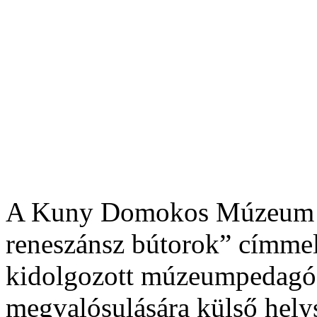
A Kuny Domokos Múzeum „
reneszánsz bútorok” címmel
kidolgozott múzeumpedagóg
megvalósulására külső helys