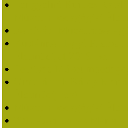
Lengyelné Kurucz Katali
Múzeumpedagógiai Életm
Felhívás: Múzeumpedagó
Kustánné Hegyi Füstös I
Életműdíjat 2019-ben
Felhívás Múzeumpedagóg
Gratulálunk Káldy Mári
Életműdíjhoz!
Múzeumpedagógiai Élet
2015-ben Lovas Márta k