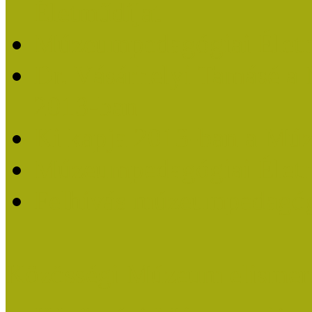
Életműdíjat
Múzeumpedagógiai Életm
Dr. Vásárhelyi Tamásé a
2013-ban
Ki kapja 2013-ban a Mú
Múzeumpedagógiai Életm
Felhívás múzeumpedagógi
Közösségi Múzeum elismer