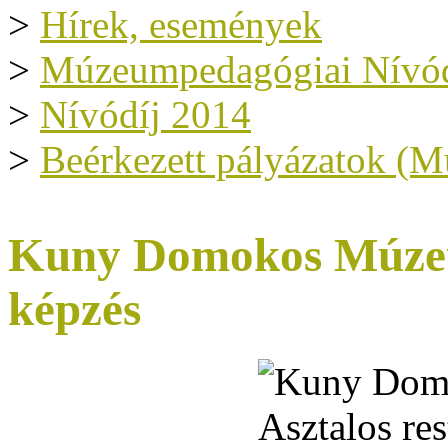
>
Hírek, események
>
Múzeumpedagógiai Nívód
>
Nívódíj 2014
>
Beérkezett pályázatok (
Kuny Domokos Múzeum
képzés