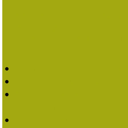
Országos Múzeumpedagógia
Pályázatfigyelő
Nemzetközi hírek a múzeum
Múzeumpedagógiai Életmű
Molnár József kapta a M
Múzeumpedagógiai Élet
Koltay Erika kapta a Mú
2023-ban
Felhívás: Múzeumpedagó