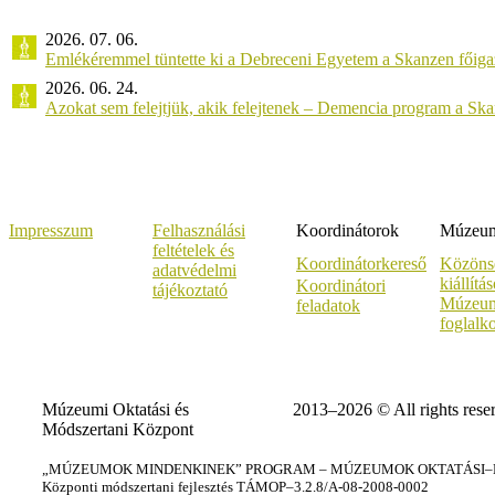
2026. 07. 06.
Emlékéremmel tüntette ki a Debreceni Egyetem a Skanzen főiga
2026. 06. 24.
Azokat sem felejtjük, akik felejtenek – Demencia program a Sk
Impresszum
Felhasználási
Koordinátorok
Múzeumi
feltételek és
Koordinátorkereső
Közöns
adatvédelmi
kiállítá
Koordinátori
tájékoztató
Múzeum
feladatok
foglalk
Múzeumi Oktatási és
2013–2026 © All rights rese
Módszertani Központ
„MÚZEUMOK MINDENKINEK” PROGRAM – MÚZEUMOK OKTATÁSI–KÉ
Központi módszertani fejlesztés TÁMOP–3.2.8/A-08-2008-0002