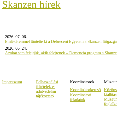
Skanzen hírek
2026. 07. 06.
Emlékéremmel tüntette ki a Debreceni Egyetem a Skanzen főigazgat
2026. 06. 24.
Azokat sem felejtjük, akik felejtenek – Demencia program a Skanz
Impresszum
Felhasználási
Koordinátorok
Múzeumi
feltételek és
Koordinátorkereső
Közöns
adatvédelmi
kiállítá
Koordinátori
tájékoztató
Múzeum
feladatok
foglalk