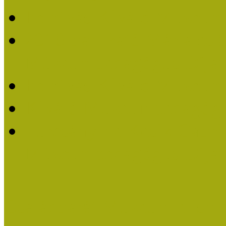
Felhívás Kiváló Múzeum
2016-ban Pató Mária és 
Múzeumpedagógus Díjat
Felhívás Kiváló Múzeum
Kiváló Múzeumpedagógus
Turcsányiné Kesik Gabrie
Múzeumpedagógus Díjat
Családbarát Múzeum elisme