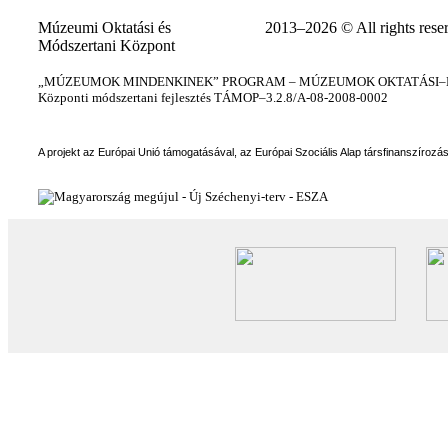
Múzeumi Oktatási és
2013–2026 © All rights rese
Módszertani Központ
„MÚZEUMOK MINDENKINEK” PROGRAM – MÚZEUMOK OKTATÁSI–KÉ
Központi módszertani fejlesztés TÁMOP–3.2.8/A-08-2008-0002
A projekt az Európai Unió támogatásával, az Európai Szociális Alap társfinanszírozá