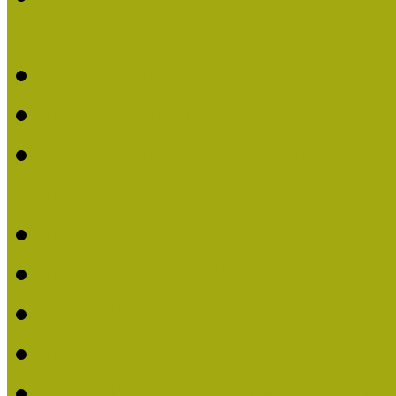
nevezések (2020)
Múzeumpedagógiai Nívó
Nívódíjat nyertek 2019-
Múzeumpedagógiai Nívódí
nevezések (2019)
Nívódíj 2019
Nívódíj 2018
Beérkezett pályázatok 2
Nívódíj 2017
Beérkezett pályázatok 2