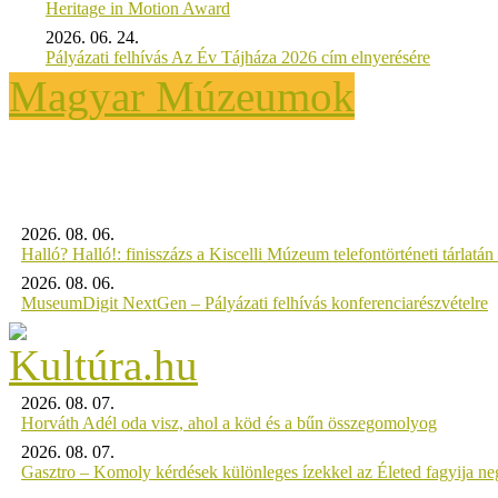
Heritage in Motion Award
2026. 06. 24.
Pályázati felhívás Az Év Tájháza 2026 cím elnyerésére
Magyar Múzeumok
2026. 08. 06.
Halló? Halló!: finisszázs a Kiscelli Múzeum telefontörténeti tárlatán
2026. 08. 06.
MuseumDigit NextGen – Pályázati felhívás konferenciarészvételre
2026. 08. 07.
Horváth Adél oda visz, ahol a köd és a bűn összegomolyog
2026. 08. 07.
Gasztro – Komoly kérdések különleges ízekkel az Életed fagyija n