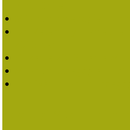
Életműdíjat
Múzeumpedagógiai Életm
Dr. Vásárhelyi Tamásé a
2013-ban
Ki kapja 2013-ban a Mú
Múzeumpedagógiai Életm
Felhívás múzeumpedagógi
Közösségi Múzeum elismer