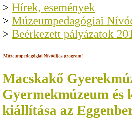
>
Hírek, események
>
Múzeumpedagógiai Nívód
>
Beérkezett pályázatok 20
Múzeumpedagógiai Nívódíjas program!
Macskakő Gyerekmú
Gyermekmúzeum és kö
kiállítása az Eggenb