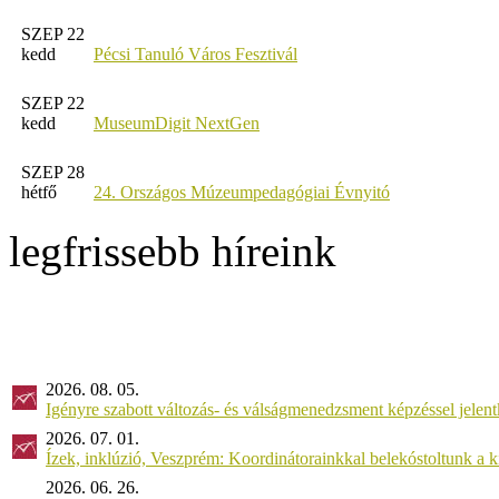
SZEP 22
kedd
Pécsi Tanuló Város Fesztivál
SZEP 22
kedd
MuseumDigit NextGen
SZEP 28
hétfő
24. Országos Múzeumpedagógiai Évnyitó
legfrissebb híreink
2026. 08. 05.
Igényre szabott változás- és válságmenedzsment képzéssel jel
2026. 07. 01.
Ízek, inklúzió, Veszprém: Koordinátorainkkal belekóstoltunk a 
2026. 06. 26.