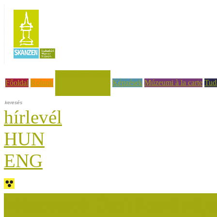
Hírek, események
Főoldal
Rólunk
Képzések
Múzeumi à la carte
Tud
hírlevél
HUN
ENG
Múzeumok Őszi Fesztiválja