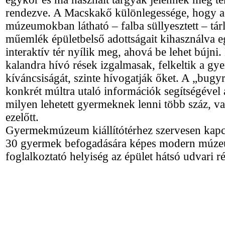
rendezve. A Macskakő különlegessége, hogy
múzeumokban látható – falba süllyesztett – tár
műemlék épületbelső adottságait kihasználva 
interaktív tér nyílik meg, ahová be lehet bújni.
kalandra hívó rések izgalmasak, felkeltik a gy
kíváncsiságát, szinte hívogatják őket. A „bug
konkrét múltra utaló információk segítségével á
milyen lehetett gyermeknek lenni több száz, v
ezelőtt.
Gyermekmúzeum kiállítótérhez szervesen kapc
30 gyermek befogadására képes modern múz
foglalkoztató helyiség az épület hátsó udvari r