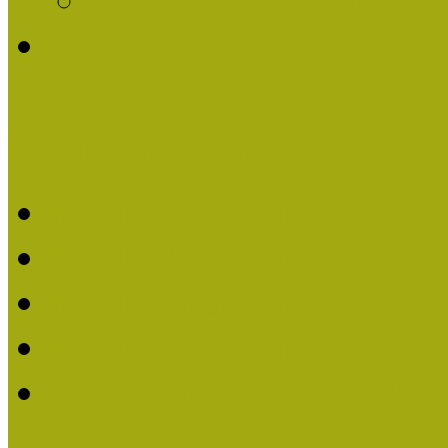
Története
Kiváló Múzeumpedagógus 
Kiváló Múzeumpedagóg
Kiváló Múzeumpedagóg
Kiváló Múzeumpedagógu
Kiváló Múzeumpedagógu
2018-ban Joó Emese kap
elismerést