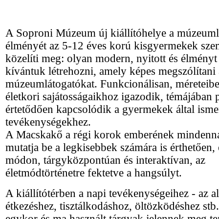
A Soproni Múzeum új kiállítóhelye a múzeuml
élményét az 5-12 éves korú kisgyermekek sz
közelíti meg: olyan modern, nyitott és élményt 
kívántuk létrehozni, amely képes megszólítani
múzeumlátogatókat. Funkcionálisan, méreteib
életkori sajátosságaikhoz igazodik, témájában
értetődően kapcsolódik a gyermekek által isme
tevékenységekhez.
A Macskakő a régi korok emberének mindennap
mutatja be a legkisebbek számára is érthetően,
módon, tárgyközpontúan és interaktívan, az
életmódtörténetre fektetve a hangsúlyt.
A kiállítótérben a napi tevékenységeihez - az a
étkezéshez, tisztálkodáshoz, öltözködéshez stb.
egykor és ma használt tárgyak jelennek meg t