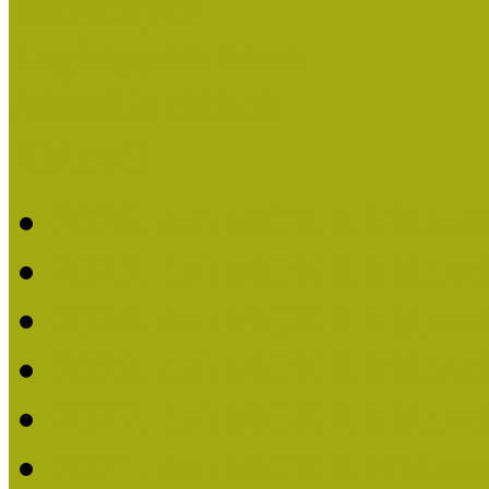
Események
Legfrissebb hírek
Aktuális cikkek
Hírlevél
2026. évi MOKK hírleve
2025. évi MOKK hírleve
2024. évi MOKK hírleve
2023. évi MOKK hírleve
2022. évi MOKK hírleve
2021. évi MOKK Hírleve