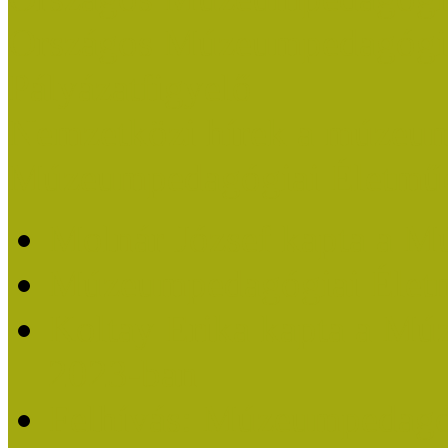
Országos Múzeumpedagógia
Pályázatfigyelő
Nemzetközi hírek a múzeum
Múzeumpedagógiai Életmű
Molnár József kapta a M
Múzeumpedagógiai Élet
Koltay Erika kapta a Mú
2023-ban
Felhívás: Múzeumpedagó