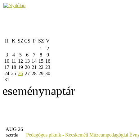
H
K
SZ
CS
P
SZ
V
1
2
3
4
5
6
7
8
9
10
11
12
13
14
15
16
17
18
19
20
21
22
23
24
25
26
27
28
29
30
31
eseménynaptár
AUG 26
szerda
Pedagógus piknik - Kecskeméti Múzeumpedagógiai Évny