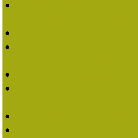
Lengyelné Kurucz Katali
Múzeumpedagógiai Életm
Felhívás: Múzeumpedagó
Kustánné Hegyi Füstös I
Életműdíjat 2019-ben
Felhívás Múzeumpedagóg
Gratulálunk Káldy Mári
Életműdíjhoz!
Múzeumpedagógiai Élet
2015-ben Lovas Márta k