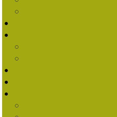
Múzeumpedagógiai Nív
Nívódíjat nyert pályázat
Nívódíj 2013
Beérkezett pályázatok
Nívódíj Felhívás 2013
Múzeumpedagógiai Nívód
Nívódíj Adatlap 2013
Nívódíjat nyert pályáza
2012-ben Múzeumpedag
2011-ben Múzeumpedag