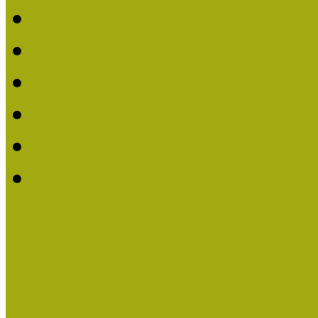
2020. évi MOKK Hírleve
2019. évi MOKK Hírleve
2018. évi MOKK Hírleve
2017
2014.
2013.
ERASMUS + (KA120-AD
Közösségek Hete
Országos Múzeumpedagógia