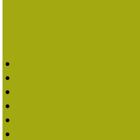
Események
Legfrissebb hírek
Aktuális cikkek
Hírlevél
2026. évi MOKK hírleve
2025. évi MOKK hírleve
2024. évi MOKK hírleve
2023. évi MOKK hírleve
2022. évi MOKK hírleve
2021. évi MOKK Hírleve