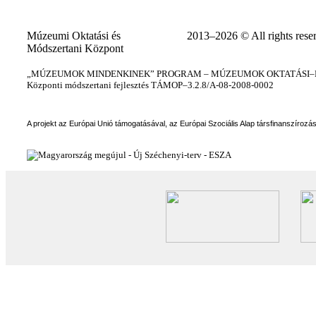
Múzeumi Oktatási és
2013–2026 © All rights rese
Módszertani Központ
„MÚZEUMOK MINDENKINEK” PROGRAM – MÚZEUMOK OKTATÁSI–KÉ
Központi módszertani fejlesztés TÁMOP–3.2.8/A-08-2008-0002
A projekt az Európai Unió támogatásával, az Európai Szociális Alap társfinanszírozá