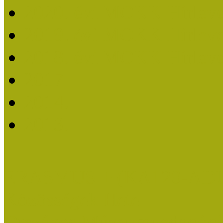
2020. évi MOKK Hírleve
2019. évi MOKK Hírleve
2018. évi MOKK Hírleve
2017
2014.
2013.
ERASMUS + (KA120-AD
Közösségek Hete
Országos Múzeumpedagógia