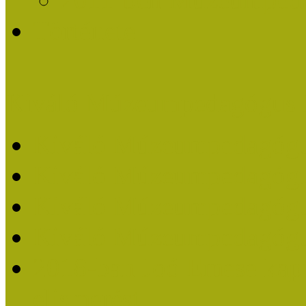
Története
Kiváló Múzeumpedagógus 
Kiváló Múzeumpedagóg
Kiváló Múzeumpedagóg
Kiváló Múzeumpedagógu
Kiváló Múzeumpedagógu
2018-ban Joó Emese kap
elismerést