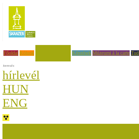
Hírek, események
Főoldal
Rólunk
Képzések
Múzeumi à la carte
Tud
hírlevél
HUN
ENG
Múzeumok Őszi Fesztiválja