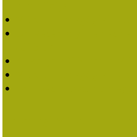
Életműdíjat
Múzeumpedagógiai Életm
Dr. Vásárhelyi Tamásé a
2013-ban
Ki kapja 2013-ban a Mú
Múzeumpedagógiai Életm
Felhívás múzeumpedagógi
Közösségi Múzeum elismer