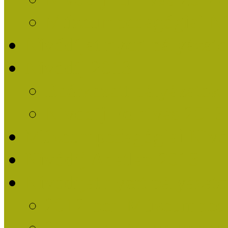
Múzeumpedagógiai Nív
Nívódíjat nyert pályázat
Nívódíj 2013
Beérkezett pályázatok
Nívódíj Felhívás 2013
Múzeumpedagógiai Nívód
Nívódíj Adatlap 2013
Nívódíjat nyert pályáza
2012-ben Múzeumpedag
2011-ben Múzeumpedag