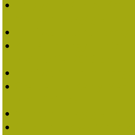
Lengyelné Kurucz Katali
Múzeumpedagógiai Életm
Felhívás: Múzeumpedagó
Kustánné Hegyi Füstös I
Életműdíjat 2019-ben
Felhívás Múzeumpedagóg
Gratulálunk Káldy Mári
Életműdíjhoz!
Múzeumpedagógiai Élet
2015-ben Lovas Márta k