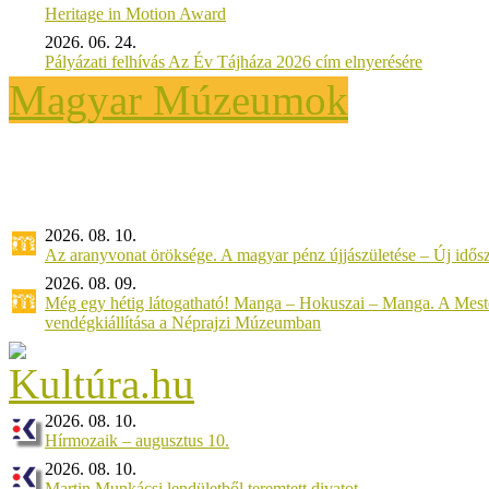
Heritage in Motion Award
2026. 06. 24.
Pályázati felhívás Az Év Tájháza 2026 cím elnyerésére
Magyar Múzeumok
2026. 08. 10.
Az aranyvonat öröksége. A magyar pénz újjászületése – Új idős
2026. 08. 09.
Még egy hétig látogatható! Manga – Hokuszai – Manga. A Meste
vendégkiállítása a Néprajzi Múzeumban
2026. 08. 10.
Hírmozaik – augusztus 10.
2026. 08. 10.
Martin Munkácsi lendületből teremtett divatot