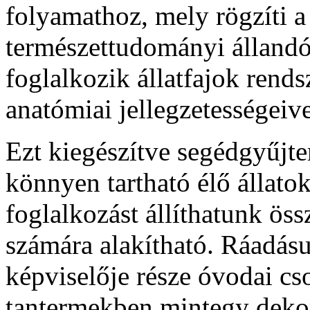
folyamathoz, mely rögzíti a
természettudományi állandó 
foglalkozik állatfajok rends
anatómiai jellegzetességeive
Ezt kiegészítve segédgyűjt
könnyen tartható élő állato
foglalkozást állíthatunk ös
számára alakítható. Ráadásu
képviselője része óvodai cs
tantermekben mintegy dekor