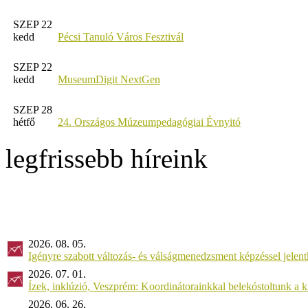
SZEP 22
kedd
Pécsi Tanuló Város Fesztivál
SZEP 22
kedd
MuseumDigit NextGen
SZEP 28
hétfő
24. Országos Múzeumpedagógiai Évnyitó
legfrissebb híreink
2026. 08. 05.
Igényre szabott változás- és válságmenedzsment képzéssel jel
2026. 07. 01.
Ízek, inklúzió, Veszprém: Koordinátorainkkal belekóstoltunk a 
2026. 06. 26.