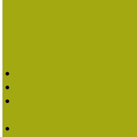
Országos Múzeumpedagógia
Pályázatfigyelő
Nemzetközi hírek a múzeum
Múzeumpedagógiai Életmű
Molnár József kapta a M
Múzeumpedagógiai Élet
Koltay Erika kapta a Mú
2023-ban
Felhívás: Múzeumpedagó