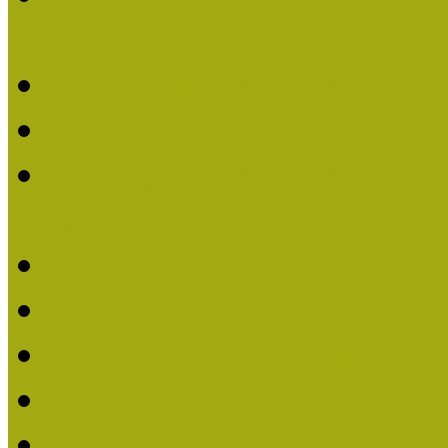
nevezések (2020)
Múzeumpedagógiai Nívó
Nívódíjat nyertek 2019-
Múzeumpedagógiai Nívódí
nevezések (2019)
Nívódíj 2019
Nívódíj 2018
Beérkezett pályázatok 2
Nívódíj 2017
Beérkezett pályázatok 2