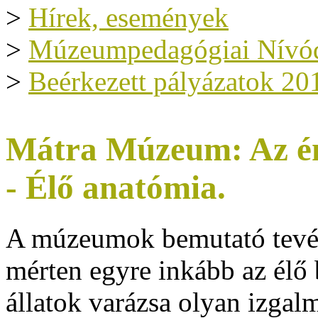
>
Hírek, események
>
Múzeumpedagógiai Nívód
>
Beérkezett pályázatok 20
Mátra Múzeum: Az én
- Élő anatómia.
A múzeumok bemutató tevé
mérten egyre inkább az élő 
állatok varázsa olyan izgal