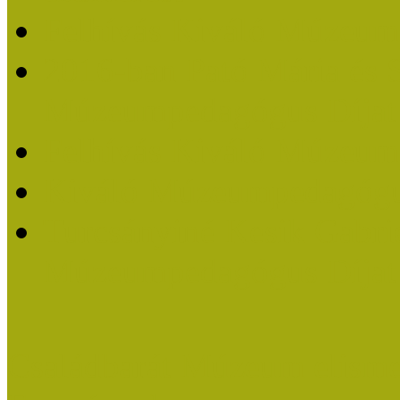
Felhívás Kiváló Múzeum
2016-ban Pató Mária és 
Múzeumpedagógus Díjat
Felhívás Kiváló Múzeum
Kiváló Múzeumpedagógus
Turcsányiné Kesik Gabrie
Múzeumpedagógus Díjat
Családbarát Múzeum elisme