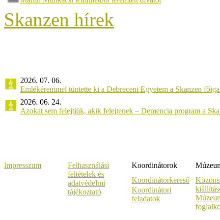
Skanzen hírek
2026. 07. 06.
Emlékéremmel tüntette ki a Debreceni Egyetem a Skanzen főiga
2026. 06. 24.
Azokat sem felejtjük, akik felejtenek – Demencia program a Sk
Impresszum
Felhasználási
Koordinátorok
Múzeumi
feltételek és
Koordinátorkereső
Közöns
adatvédelmi
kiállítá
Koordinátori
tájékoztató
Múzeum
feladatok
foglalk