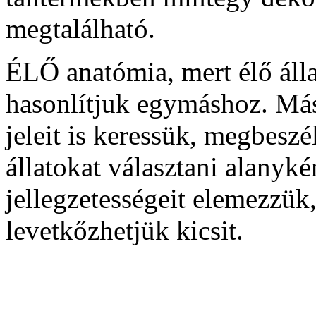
megtalálható.
ÉLŐ anatómia, mert élő álla
hasonlítjuk egymáshoz. Másr
jeleit is keressük, megbesz
állatokat választani alanyk
jellegzetességeit elemezzük,
levetkőzhetjük kicsit.