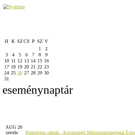
H
K
SZ
CS
P
SZ
V
1
2
3
4
5
6
7
8
9
10
11
12
13
14
15
16
17
18
19
20
21
22
23
24
25
26
27
28
29
30
31
eseménynaptár
AUG 26
szerda
Pedagógus piknik - Kecskeméti Múzeumpedagógiai Évny