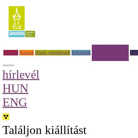
Múzeumi à la carte
Főoldal
Rólunk
Hírek, események
Képzések
Tud
hírlevél
HUN
ENG
Találjon kiállítást