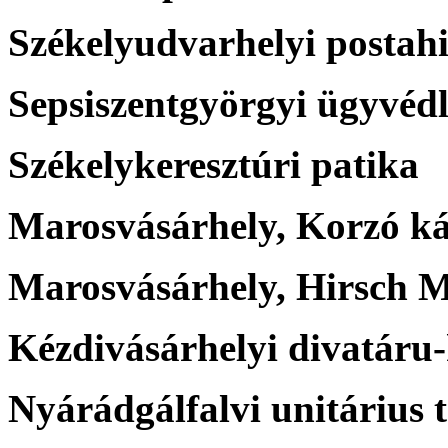
Székelyudvarhelyi postahi
Sepsiszentgyörgyi ügyvéd
Székelykeresztúri patika
Marosvásárhely, Korzó k
Marosvásárhely, Hirsch 
Kézdivásárhelyi divatáru
Nyárádgálfalvi unitárius