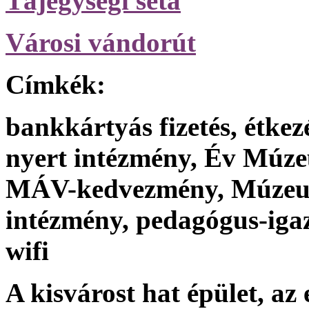
Tájegységi séta
Városi vándorút
Címkék:
bankkártyás fizetés, étkezé
nyert intézmény, Év Múze
MÁV-kedvezmény, Múzeum
intézmény, pedagógus-iga
wifi
A kisvárost hat épület, az 