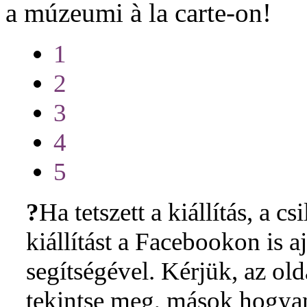
a múzeumi à la carte-on!
1
2
3
4
5
?
Ha tetszett a kiállítás, a cs
kiállítást a Facebookon is 
segítségével. Kérjük, az ol
tekintse meg, mások hogyan 