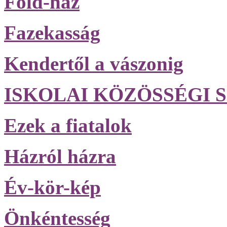
Föld-ház
Fazekasság
Kendertől a vászonig
ISKOLAI KÖZÖSSÉGI S
Ezek a fiatalok
Házról házra
Év-kör-kép
Önkéntesség