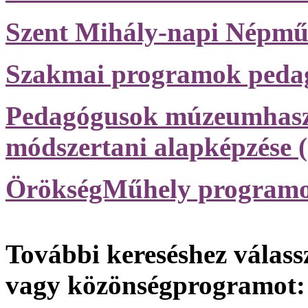
Szent Mihály-napi Népműv
Szakmai programok peda
Pedagógusok múzeumhasz
módszertani alapképzése
ÖrökségMűhely programo
További kereséshez válassz
vagy közönségprogramot: