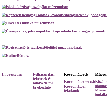
Impresszum
Felhasználási
Koordinátorok
Múzeum
feltételek és
Koordinátorkereső
Közöns
adatvédelmi
kiállít
Koordinátori
tájékoztató
Múzeum
feladatok
foglalk