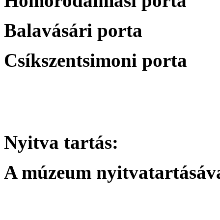
Homoródalmási porta
Balavásári porta
Csíkszentsimoni porta
Nyitva tartás:
A múzeum nyitvatartásáva