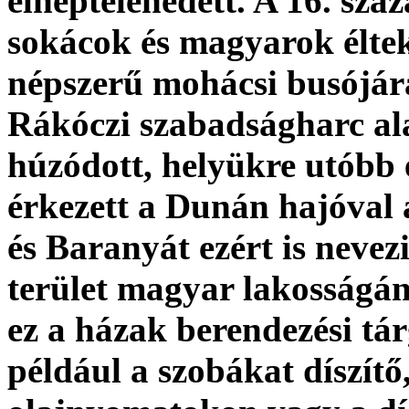
elnéptelenedett. A 16. szá
sokácok és magyarok éltek
népszerű mohácsi busójár
Rákóczi szabadságharc ala
húzódott, helyükre utóbb 
érkezett a Dunán hajóval
és Baranyát ezért is neve
terület magyar lakosságá
ez a házak berendezési tár
például a szobákat díszítő