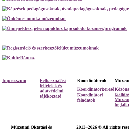
Impresszum
Felhasználási
Koordinátorok
Múzeum
feltételek és
Koordinátorkereső
Közöns
adatvédelmi
kiállít
Koordinátori
tájékoztató
Múzeum
feladatok
foglalk
Múzeumi Oktatási és
2013–2026 © All rights res