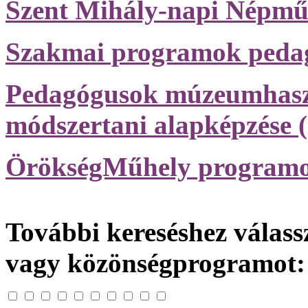
Szent Mihály-napi Népműv
Szakmai programok peda
Pedagógusok múzeumhasz
módszertani alapképzése
ÖrökségMűhely programo
További kereséshez válassz
vagy közönségprogramot: