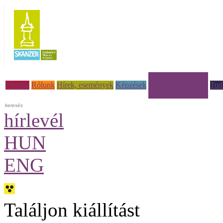
Múzeumi à la carte
Főoldal
Rólunk
Hírek, események
Képzések
Tud
hírlevél
HUN
ENG
Találjon kiállítást