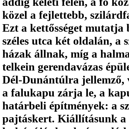
addig keleti felén, a fő k
közel a fejlettebb, szilárdf
Ezt a kettősséget mutatja 
széles utca két oldalán, a 
házak állnak, míg a halma
telkein gerendavázas épüle
Dél-Dunántúlra jellemző, ve
a falukapu zárja le, a kap
határbeli építmények: a sz
pajtáskert. Kiállításunk 