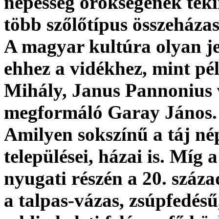
népesség örökségének tek
több szőlőtípus összeházas
A magyar kultúra olyan je
ehhez a vidékhez, mint pé
Mihály, Janus Pannonius 
megformáló Garay János.
Amilyen sokszínű a táj né
települései, házai is. Míg
nyugati részén a 20. száza
a talpas-vázas, zsúpfedésű