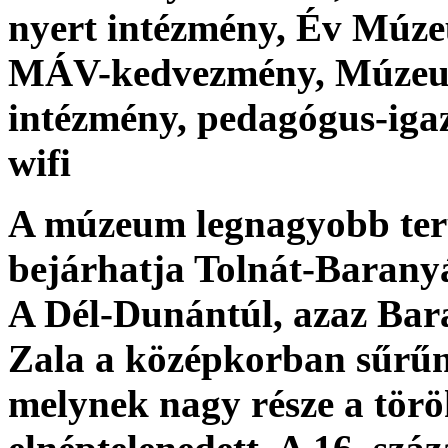
nyert intézmény, Év Múze
MÁV-kedvezmény, Múzeum
intézmény, pedagógus-iga
wifi
A múzeum legnagyobb terü
bejárhatja Tolnát-Barany
A Dél-Dunántúl, azaz Bar
Zala a középkorban sűrűn l
melynek nagy része a tör