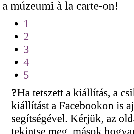
a múzeumi à la carte-on!
1
2
3
4
5
?
Ha tetszett a kiállítás, a cs
kiállítást a Facebookon is 
segítségével. Kérjük, az ol
tekintse meg, mások hogyan 