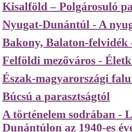
Kisalföld – Polgárosuló p
Nyugat-Dunántúl - A nyuga
Bakony, Balaton-felvidék
Felföldi mezőváros - Élet
Észak-magyarországi falu
Búcsú a parasztságtól
A történelem sodrában - L
Dunántúlon az 1940-es év