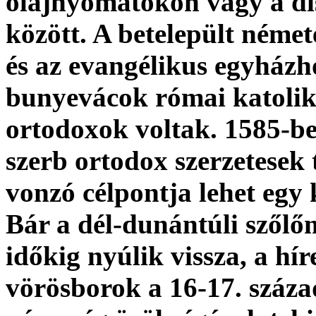
olajnyomatokon vagy a dís
között. A betelepült néme
és az evangélikus egyházh
bunyevácok római katoliku
ortodoxok voltak. 1585-b
szerb ortodox szerzetesek 
vonzó célpontja lehet egy
Bár a dél-dunántúli szől
időkig nyúlik vissza, a hír
vörösborok a 16-17. száza