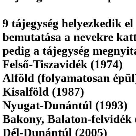
9 tájegység helyezkedik e
bemutatása a nevekre katt
pedig a tájegység megnyitá
Felső-Tiszavidék (1974)
Alföld (folyamatosan épül
Kisalföld (1987)
Nyugat-Dunántúl (1993)
Bakony, Balaton-felvidék 
Dél-Dunántúl (2005)