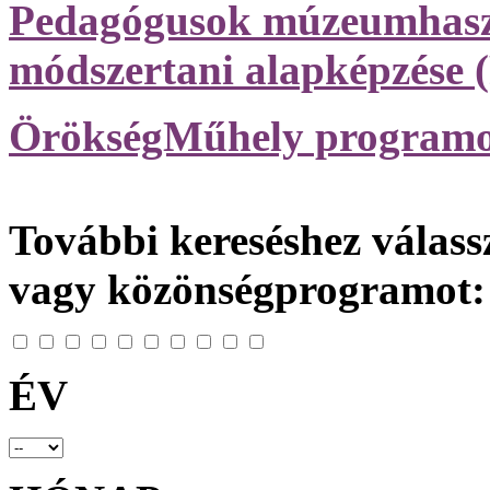
Pedagógusok múzeumhasz
módszertani alapképzése
ÖrökségMűhely programo
További kereséshez válassz
vagy közönségprogramot:
ÉV