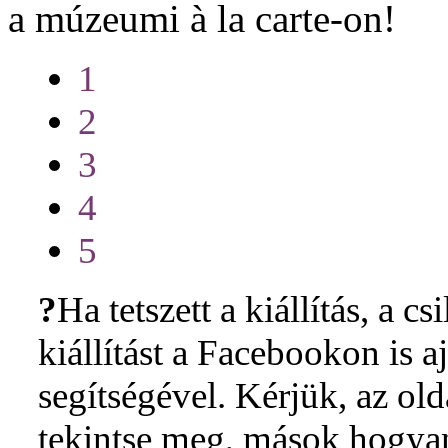
a múzeumi à la carte-on!
1
2
3
4
5
?
Ha tetszett a kiállítás, a cs
kiállítást a Facebookon is 
segítségével. Kérjük, az ol
tekintse meg, mások hogyan 