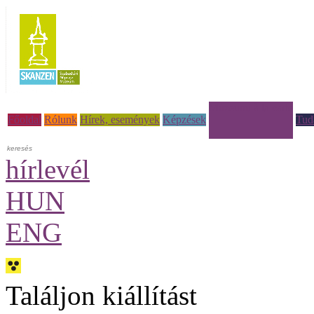
Múzeumi à la carte
Főoldal
Rólunk
Hírek, események
Képzések
Tud
hírlevél
HUN
ENG
Találjon kiállítást