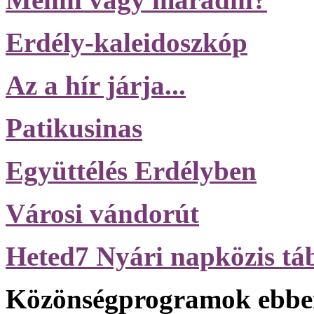
Erdély-kaleidoszkóp
Az a hír járja...
Patikusinas
Együttélés Erdélyben
Városi vándorút
Heted7 Nyári napközis tá
Közönségprogramok ebben