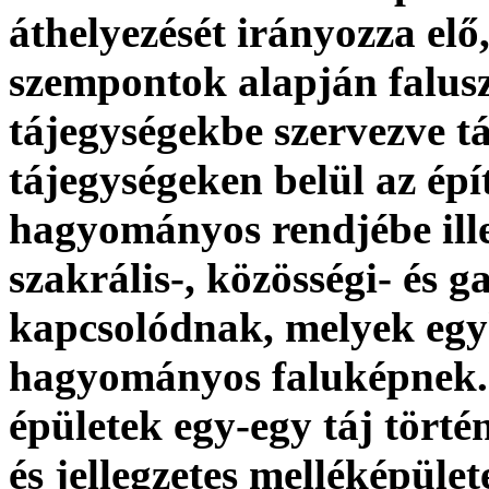
áthelyezését irányozza elő
szempontok alapján falusz
tájegységekbe szervezve tá
tájegységeken belül az ép
hagyományos rendjébe ill
szakrális-, közösségi- és 
kapcsolódnak, melyek egyk
hagyományos faluképnek. 
épületek egy-egy táj törté
és jellegzetes melléképület