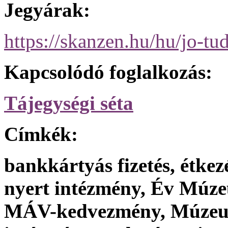
Jegyárak:
https://skanzen.hu/hu/jo-tu
Kapcsolódó foglalkozás:
Tájegységi séta
Címkék:
bankkártyás fizetés, étkezé
nyert intézmény, Év Múze
MÁV-kedvezmény, Múzeum