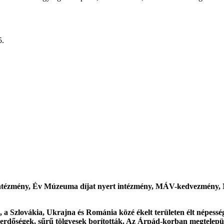
5.
yert intézmény, Év Múzeuma díjat nyert intézmény, MÁV-kedvezmény
a Szlovákia, Ukrajna és Románia közé ékelt területen élt népesség f
erdőségek, sűrű tölgyesek borították. Az Árpád-korban megtelepült