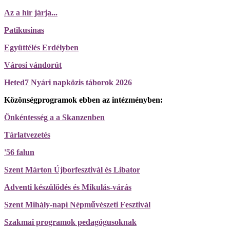
Az a hír járja...
Patikusinas
Együttélés Erdélyben
Városi vándorút
Heted7 Nyári napközis táborok 2026
Közönségprogramok ebben az intézményben:
Önkéntesség a a Skanzenben
Tárlatvezetés
'56 falun
Szent Márton Újborfesztivál és Libator
Adventi készülődés és Mikulás-várás
Szent Mihály-napi Népművészeti Fesztivál
Szakmai programok pedagógusoknak