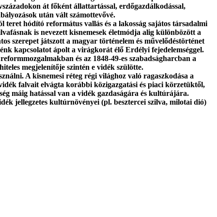
vszázadokon át főként állattartással, erdőgazdálkodással,
zabályozások után vált számottevővé.
 teret hódító református vallás és a lakosság sajátos társadalmi
lvafásnak is nevezett kisnemesek életmódja alig különbözött a
ontos szerepet játszott a magyar történelem és művelődéstörténet
énk kapcsolatot ápolt a virágkorát élő Erdélyi fejedelemséggel.
adi reformmozgalmakban és az 1848-49-es szabadságharcban a
teles megjelenítője szintén e vidék szülötte.
sználni. A kisnemesi réteg régi világhoz való ragaszkodása a
dék falvait elvágta korábbi közigazgatási és piaci körzetüktől,
tség máig hatással van a vidék gazdaságára és kultúrájára.
 jellegzetes kultúrnövényei (pl. besztercei szilva, milotai dió)