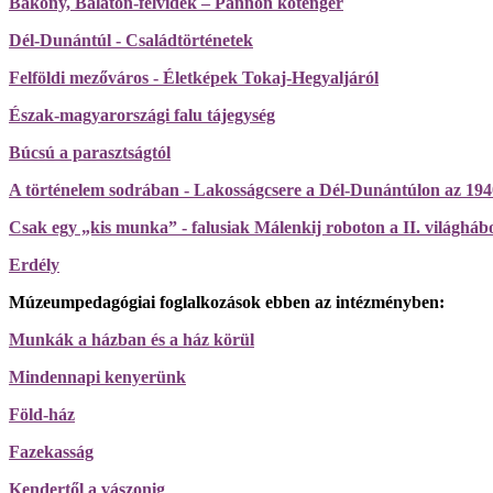
Bakony, Balaton-felvidék – Pannon kőtenger
Dél-Dunántúl - Családtörténetek
Felföldi mezőváros - Életképek Tokaj-Hegyaljáról
Észak-magyarországi falu tájegység
Búcsú a parasztságtól
A történelem sodrában - Lakosságcsere a Dél-Dunántúlon az 194
Csak egy „kis munka” - falusiak Málenkij roboton a II. világhá
Erdély
Múzeumpedagógiai foglalkozások ebben az intézményben:
Munkák a házban és a ház körül
Mindennapi kenyerünk
Föld-ház
Fazekasság
Kendertől a vászonig