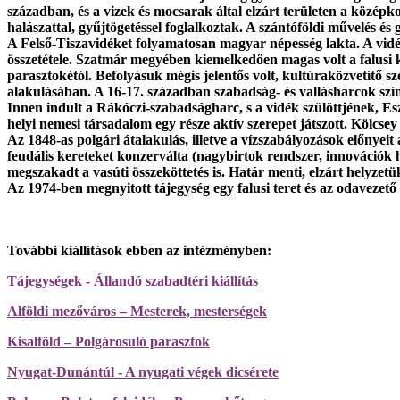
században, és a vizek és mocsarak által elzárt területen a középk
halászattal, gyűjtögetéssel foglalkoztak. A szántóföldi művelés 
A Felső-Tiszavidéket folyamatosan magyar népesség lakta. A vidék 
összetétele. Szatmár megyében kiemelkedően magas volt a falusi k
parasztokétól. Befolyásuk mégis jelentős volt, kultúraközvetítő sz
alakulásában. A 16-17. században szabadság- és vallásharcok színt
Innen indult a Rákóczi-szabadságharc, s a vidék szülöttjének, 
helyi nemesi társadalom egy része aktív szerepet játszott. Kölcsey
Az 1848-as polgári átalakulás, illetve a vízszabályozások előnyei
feudális kereteket konzerválta (nagybirtok rendszer, innovációk h
megszakadt a vasúti összeköttetés is. Határ menti, elzárt helyzet
Az 1974-ben megnyitott tájegység egy falusi teret és az odavezető
További kiállítások ebben az intézményben:
Tájegységek - Állandó szabadtéri kiállítás
Alföldi mezőváros – Mesterek, mesterségek
Kisalföld – Polgárosuló parasztok
Nyugat-Dunántúl - A nyugati végek dicsérete