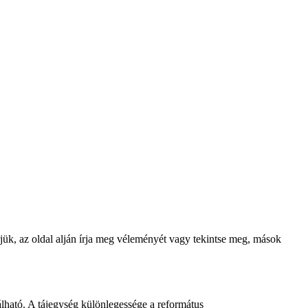
Kérjük, az oldal alján írja meg véleményét vagy tekintse meg, mások
álható. A tájegység különlegessége a református