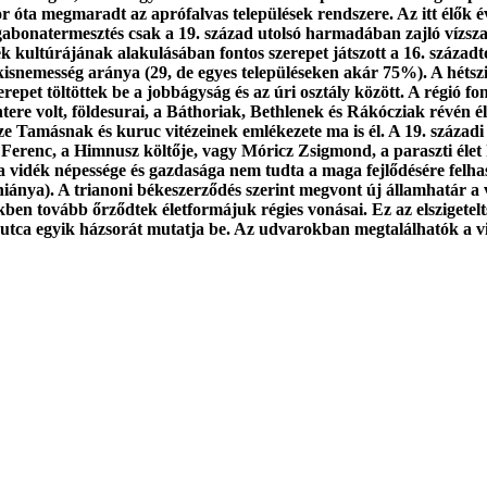
or óta megmaradt az aprófalvas települések rendszere. Az itt élők é
és gabonatermesztés csak a 19. század utolsó harmadában zajló vízs
kultúrájának alakulásában fontos szerepet játszott a 16. századtól
isnemesség aránya (29, de egyes településeken akár 75%). A hétszi
erepet töltöttek be a jobbágyság és az úri osztály között. A régió f
ere volt, földesurai, a Báthoriak, Bethlenek és Rákócziak révén él
Esze Tamásnak és kuruc vitézeinek emlékezete ma is él. A 19. száz
 Ferenc, a Himnusz költője, vagy Móricz Zsigmond, a paraszti élet hi
t a vidék népessége és gazdasága nem tudta a maga fejlődésére felha
iánya). A trianoni békeszerződés szerint megvont új államhatár a vi
ükben tovább őrződtek életformájuk régies vonásai. Ez az elszigetel
 utca egyik házsorát mutatja be. Az udvarokban megtalálhatók a vidék