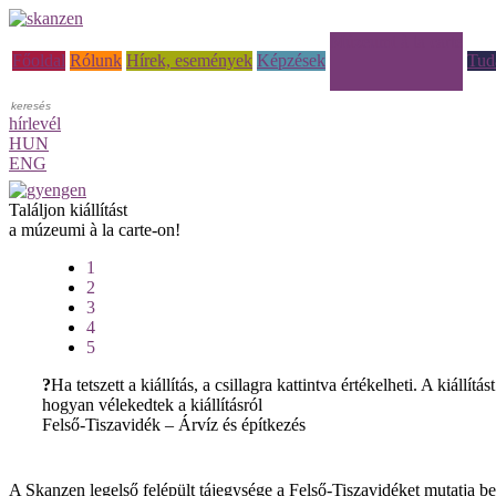
Múzeumi à la carte
Főoldal
Rólunk
Hírek, események
Képzések
Tud
hírlevél
HUN
ENG
Találjon kiállítást
a múzeumi à la carte-on!
1
2
3
4
5
?
Ha tetszett a kiállítás, a csillagra kattintva értékelheti. A kiá
hogyan vélekedtek a kiállításról
Felső-Tiszavidék – Árvíz és építkezés
A Skanzen legelső felépült tájegysége a Felső-Tiszavidéket mutatja be