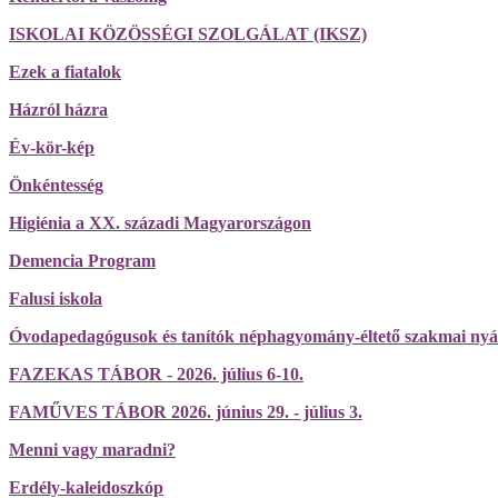
ISKOLAI KÖZÖSSÉGI SZOLGÁLAT (IKSZ)
Ezek a fiatalok
Házról házra
Év-kör-kép
Önkéntesség
Higiénia a XX. századi Magyarországon
Demencia Program
Falusi iskola
Óvodapedagógusok és tanítók néphagyomány-éltető szakmai nyá
FAZEKAS TÁBOR - 2026. július 6-10.
FAMŰVES TÁBOR 2026. június 29. - július 3.
Menni vagy maradni?
Erdély-kaleidoszkóp