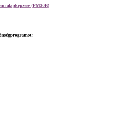
ani alapképzése (PM30B)
özönségprogramot: