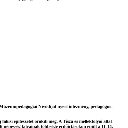
, Múzeumpedagógiai Nívódíjat nyert intézmény, pedagógus-
alusi építészetét örökíti meg. A Tisza és mellékfolyói által
 népesség falvainak többsége erdőirtásokon épült a 11-14.