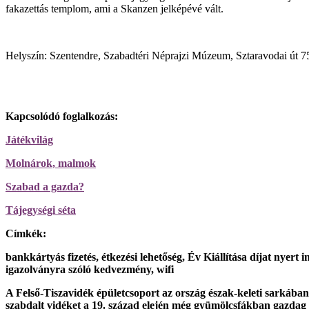
fakazettás templom, ami a Skanzen jelképévé vált.
Helyszín:
Szentendre, Szabadtéri Néprajzi Múzeum, Sztaravodai út 7
Kapcsolódó foglalkozás:
Játékvilág
Molnárok, malmok
Szabad a gazda?
Tájegységi séta
Címkék:
bankkártyás fizetés, étkezési lehetőség, Év Kiállítása díjat n
igazolványra szóló kedvezmény, wifi
A Felső-Tiszavidék épületcsoport az ország észak-keleti sarkában, 
szabdalt vidéket a 19. század elején még gyümölcsfákban gazdag 