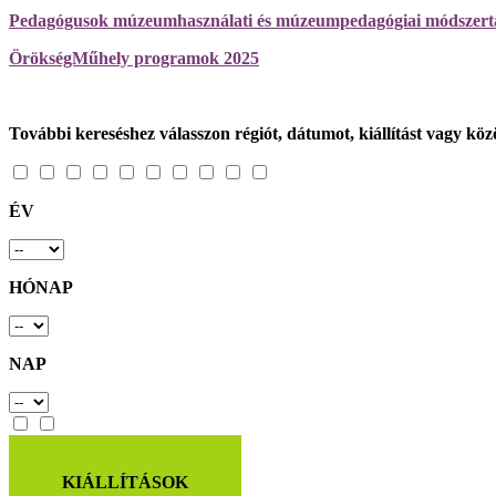
Pedagógusok múzeumhasználati és múzeumpedagógiai módszert
ÖrökségMűhely programok 2025
További kereséshez válasszon régiót, dátumot, kiállítást vagy k
ÉV
HÓNAP
NAP
KIÁLLÍTÁSOK