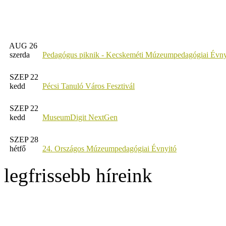
AUG 26
szerda
Pedagógus piknik - Kecskeméti Múzeumpedagógiai Évny
SZEP 22
kedd
Pécsi Tanuló Város Fesztivál
SZEP 22
kedd
MuseumDigit NextGen
SZEP 28
hétfő
24. Országos Múzeumpedagógiai Évnyitó
legfrissebb híreink