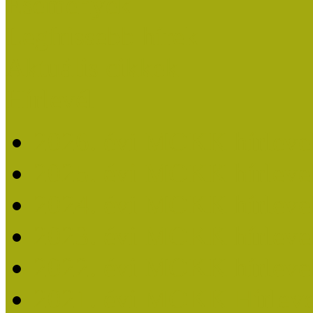
Események
Legfrissebb hírek
Aktuális cikkek
Hírlevél
2026. évi MOKK hírleve
2025. évi MOKK hírleve
2024. évi MOKK hírleve
2023. évi MOKK hírleve
2022. évi MOKK hírleve
2021. évi MOKK Hírleve