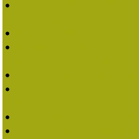
Lengyelné Kurucz Katali
Múzeumpedagógiai Életm
Felhívás: Múzeumpedagó
Kustánné Hegyi Füstös I
Életműdíjat 2019-ben
Felhívás Múzeumpedagóg
Gratulálunk Káldy Mári
Életműdíjhoz!
Múzeumpedagógiai Élet
2015-ben Lovas Márta k