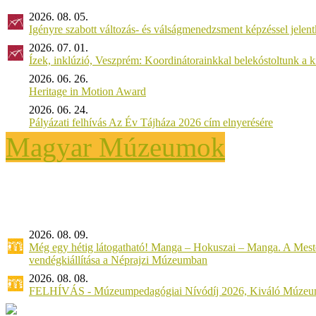
2026. 08. 05.
Igényre szabott változás- és válságmenedzsment képzéssel jel
2026. 07. 01.
Ízek, inklúzió, Veszprém: Koordinátorainkkal belekóstoltunk a 
2026. 06. 26.
Heritage in Motion Award
2026. 06. 24.
Pályázati felhívás Az Év Tájháza 2026 cím elnyerésére
Magyar Múzeumok
2026. 08. 09.
Még egy hétig látogatható! Manga – Hokuszai – Manga. A Meste
vendégkiállítása a Néprajzi Múzeumban
2026. 08. 08.
FELHÍVÁS - Múzeumpedagógiai Nívódíj 2026, Kiváló Múzeu