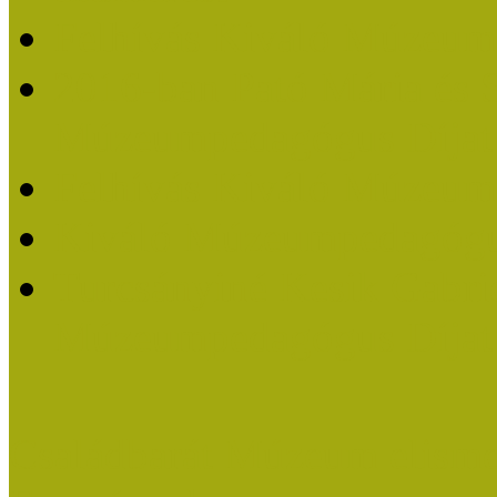
Felhívás Kiváló Múzeum
2016-ban Pató Mária és 
Múzeumpedagógus Díjat
Felhívás Kiváló Múzeum
Kiváló Múzeumpedagógus
Turcsányiné Kesik Gabrie
Múzeumpedagógus Díjat
Családbarát Múzeum elisme