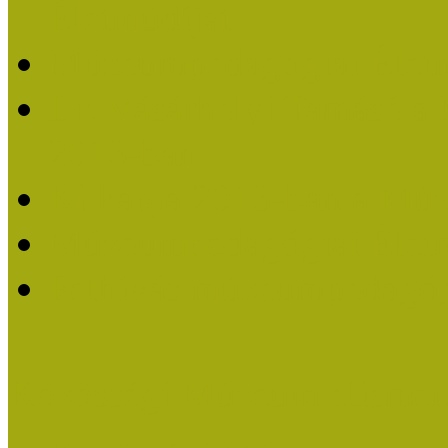
Életműdíjat
Múzeumpedagógiai Életm
Dr. Vásárhelyi Tamásé a
2013-ban
Ki kapja 2013-ban a Mú
Múzeumpedagógiai Életm
Felhívás múzeumpedagógi
Közösségi Múzeum elismer