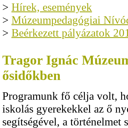
>
Hírek, események
>
Múzeumpedagógiai Nívód
>
Beérkezett pályázatok 20
Tragor Ignác Múzeum
ősidőkben
Programunk fő célja volt, h
iskolás gyerekekkel az ő ny
segítségével, a történelmet 