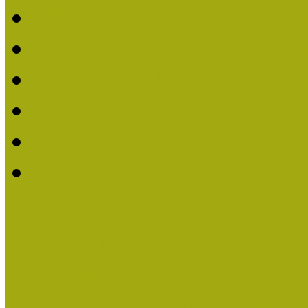
2020. évi MOKK Hírleve
2019. évi MOKK Hírleve
2018. évi MOKK Hírleve
2017
2014.
2013.
ERASMUS + (KA120-AD
Közösségek Hete
Országos Múzeumpedagógia