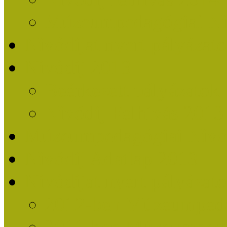
Múzeumpedagógiai Nív
Nívódíjat nyert pályázat
Nívódíj 2013
Beérkezett pályázatok
Nívódíj Felhívás 2013
Múzeumpedagógiai Nívód
Nívódíj Adatlap 2013
Nívódíjat nyert pályáza
2012-ben Múzeumpedag
2011-ben Múzeumpedag