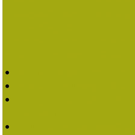
Országos Múzeumpedagógia
Pályázatfigyelő
Nemzetközi hírek a múzeum
Múzeumpedagógiai Életmű
Molnár József kapta a M
Múzeumpedagógiai Élet
Koltay Erika kapta a Mú
2023-ban
Felhívás: Múzeumpedagó