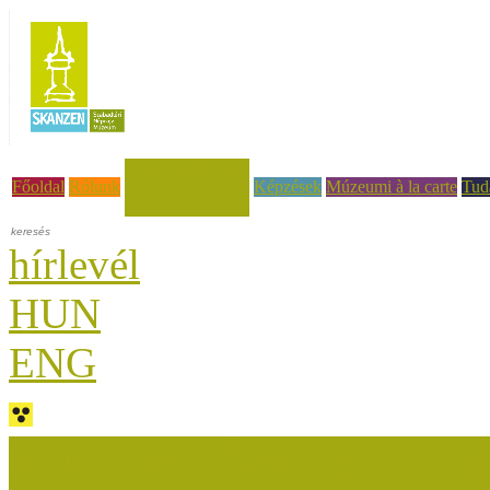
Hírek, események
Főoldal
Rólunk
Képzések
Múzeumi à la carte
Tud
hírlevél
HUN
ENG
Múzeumok Őszi Fesztiválja