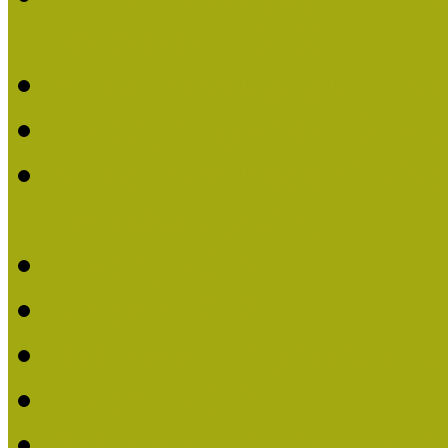
nevezések (2020)
Múzeumpedagógiai Nívó
Nívódíjat nyertek 2019-
Múzeumpedagógiai Nívódí
nevezések (2019)
Nívódíj 2019
Nívódíj 2018
Beérkezett pályázatok 2
Nívódíj 2017
Beérkezett pályázatok 2