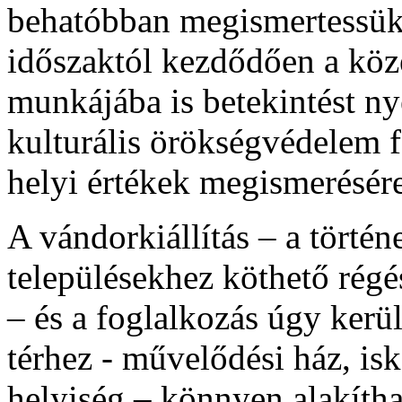
behatóbban megismertessük r
időszaktól kezdődően a köz
munkájába is betekintést ny
kulturális örökségvédelem f
helyi értékek megismerésér
A vándorkiállítás – a történ
településekhez köthető régés
– és a foglalkozás úgy kerül
térhez - művelődési ház, is
helyiség – könnyen alakítha