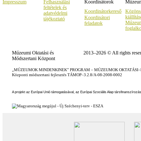
Impresszum
Felhasználási
Koordinátorok
Múzeumi
feltételek és
Koordinátorkereső
Közöns
adatvédelmi
kiállítá
Koordinátori
tájékoztató
Múzeum
feladatok
foglalk
Múzeumi Oktatási és
2013–2026 © All rights rese
Módszertani Központ
„MÚZEUMOK MINDENKINEK” PROGRAM – MÚZEUMOK OKTATÁSI–KÉ
Központi módszertani fejlesztés TÁMOP–3.2.8/A-08-2008-0002
A projekt az Európai Unió támogatásával, az Európai Szociális Alap társfinanszírozá