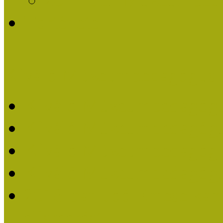
Története
Kiváló Múzeumpedagógus 
Kiváló Múzeumpedagóg
Kiváló Múzeumpedagóg
Kiváló Múzeumpedagógu
Kiváló Múzeumpedagógu
2018-ban Joó Emese kap
elismerést