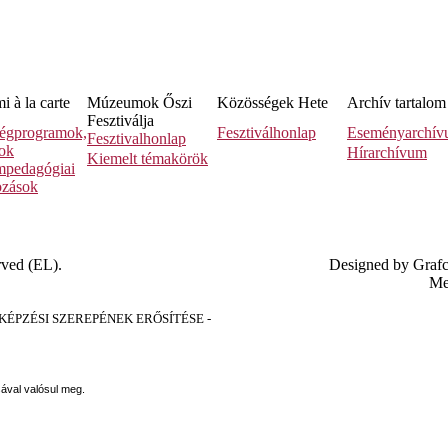
 à la carte
Múzeumok Őszi
Közösségek Hete
Archív tartalom
Fesztiválja
égprogramok,
Fesztiválhonlap
Eseményarchí
Fesztivalhonlap
sok
Hírarchívum
Kiemelt témakörök
pedagógiai
ozások
rved (EL).
Designed by Graf
Me
PZÉSI SZEREPÉNEK ERŐSÍTÉSE -
sával valósul meg.