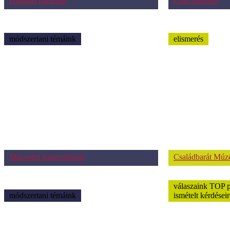
Digitális múzeum
Zöld múzeum
módszertani témáink
elismerés
Múzeumi ismeretátadás
Családbarát Mú
válaszaink TOP 
módszertani témáink
ismételt kérdéseir