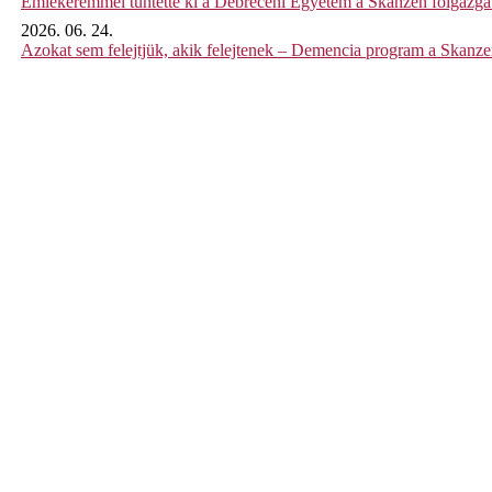
Emlékéremmel tüntette ki a Debreceni Egyetem a Skanzen főigazgat
2026. 06. 24.
Azokat sem felejtjük, akik felejtenek – Demencia program a Skanz