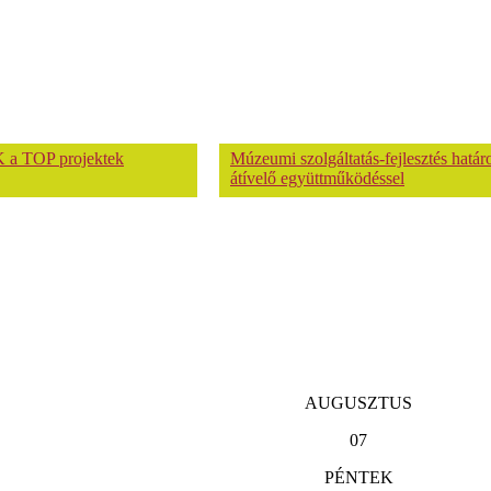
 a TOP projektek
Múzeumi szolgáltatás-fejlesztés hatá
átívelő együttműködéssel
AUGUSZTUS
07
PÉNTEK