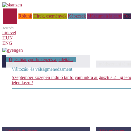
Főoldal
Rólunk
Hírek, események
Képzések
Múzeumi à la carte
Tud
hírlevél
HUN
ENG
módszertani témáink: Mesterséges
Új és hiánypótló képzés a palettán:
intelligencia
módszertani témá
Változás- és válságmenedzsment
Szeptember közepén induló tanfolyamunkra augusztus 21-ig leh
jelentkezni!