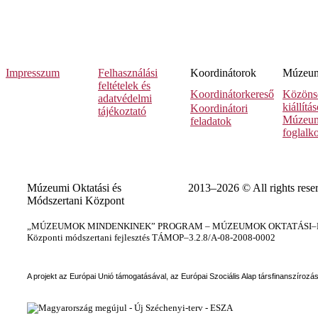
Impresszum
Felhasználási
Koordinátorok
Múzeumi
feltételek és
Koordinátorkereső
Közöns
adatvédelmi
kiállítá
Koordinátori
tájékoztató
Múzeum
feladatok
foglalk
Múzeumi Oktatási és
2013–2026 © All rights rese
Módszertani Központ
„MÚZEUMOK MINDENKINEK” PROGRAM – MÚZEUMOK OKTATÁSI–KÉ
Központi módszertani fejlesztés TÁMOP–3.2.8/A-08-2008-0002
A projekt az Európai Unió támogatásával, az Európai Szociális Alap társfinanszírozá