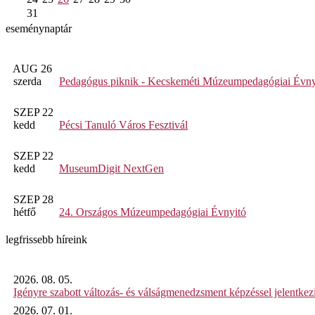
31
eseménynaptár
AUG 26
szerda
Pedagógus piknik - Kecskeméti Múzeumpedagógiai Évny
SZEP 22
kedd
Pécsi Tanuló Város Fesztivál
SZEP 22
kedd
MuseumDigit NextGen
SZEP 28
hétfő
24. Országos Múzeumpedagógiai Évnyitó
legfrissebb híreink
2026. 08. 05.
Igényre szabott változás- és válságmenedzsment képzéssel jelent
2026. 07. 01.