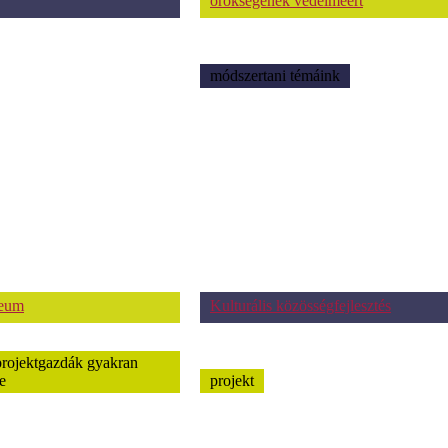
örökségének védelméért
módszertani témáink
zeum
Kulturális közösségfejlesztés
projektgazdák gyakran
e
projekt