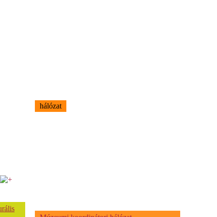
hálózat
rális