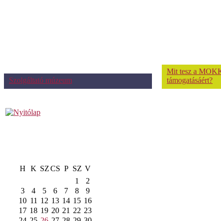
Mit tesz a MOKK
Szolgáltató múzeum
támogatásáért?
H
K
SZ
CS
P
SZ
V
1
2
3
4
5
6
7
8
9
10
11
12
13
14
15
16
17
18
19
20
21
22
23
24
25
26
27
28
29
30