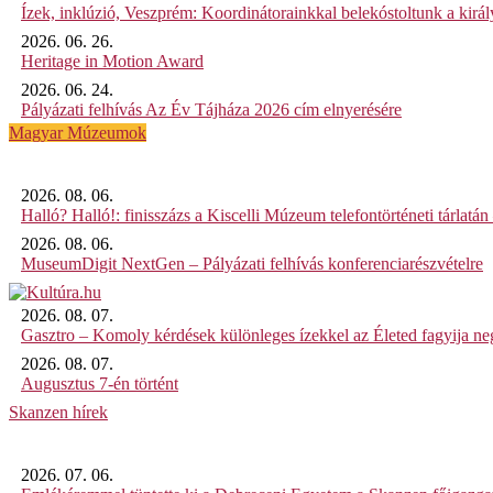
Ízek, inklúzió, Veszprém: Koordinátorainkkal belekóstoltunk a kirá
2026. 06. 26.
Heritage in Motion Award
2026. 06. 24.
Pályázati felhívás Az Év Tájháza 2026 cím elnyerésére
Magyar Múzeumok
2026. 08. 06.
Halló? Halló!: finisszázs a Kiscelli Múzeum telefontörténeti tárlatán
2026. 08. 06.
MuseumDigit NextGen – Pályázati felhívás konferenciarészvételre
2026. 08. 07.
Gasztro – Komoly kérdések különleges ízekkel az Életed fagyija n
2026. 08. 07.
Augusztus 7-én történt
Skanzen hírek
2026. 07. 06.