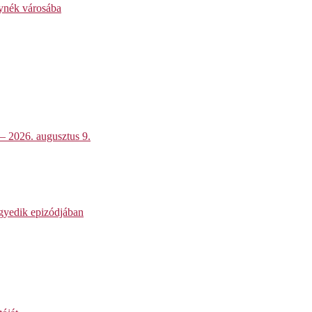
lynék városába
 – 2026. augusztus 9.
egyedik epizódjában