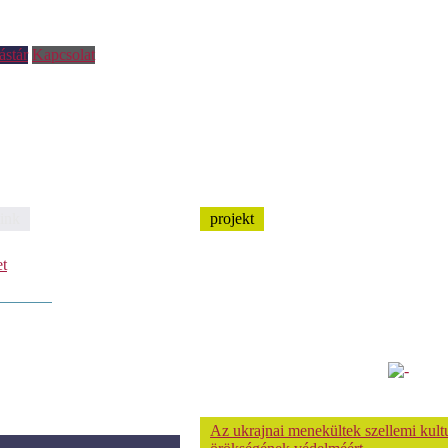
ástár
Kapcsolat
ink
projekt
et
Az ukrajnai menekültek szellemi kultu