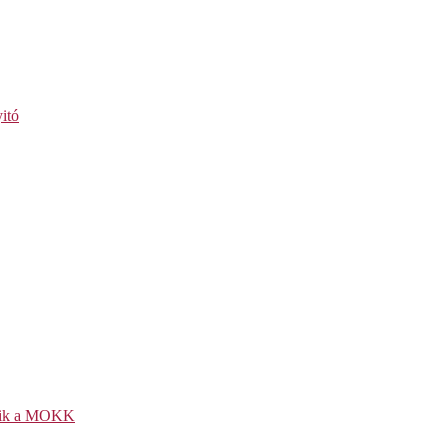
itó
kezik a MOKK