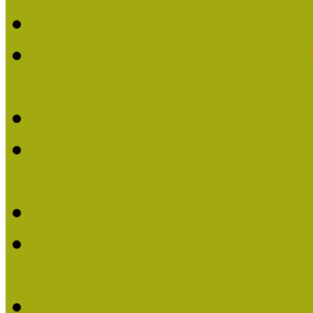
Felhívás: Múzeumpedagó
Kustánné Hegyi Füstös I
Életműdíjat 2019-ben
Felhívás Múzeumpedagóg
Gratulálunk Káldy Mári
Életműdíjhoz!
Múzeumpedagógiai Élet
2015-ben Lovas Márta k
Életműdíjat
Múzeumpedagógiai Életm