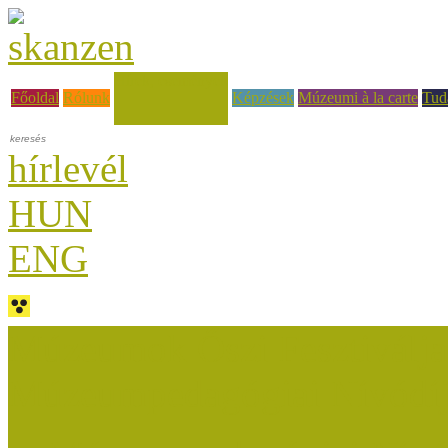
Hírek, események
Főoldal
Rólunk
Képzések
Múzeumi à la carte
Tud
hírlevél
HUN
ENG
Múzeumok Őszi Fesztiválja
Múzeumpedagógiai Nívódí