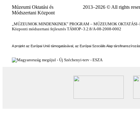
Múzeumi Oktatási és
2013–2026 © All rights rese
Módszertani Központ
„MÚZEUMOK MINDENKINEK” PROGRAM – MÚZEUMOK OKTATÁSI–KÉ
Központi módszertani fejlesztés TÁMOP–3.2.8/A-08-2008-0002
A projekt az Európai Unió támogatásával, az Európai Szociális Alap társfinanszírozá