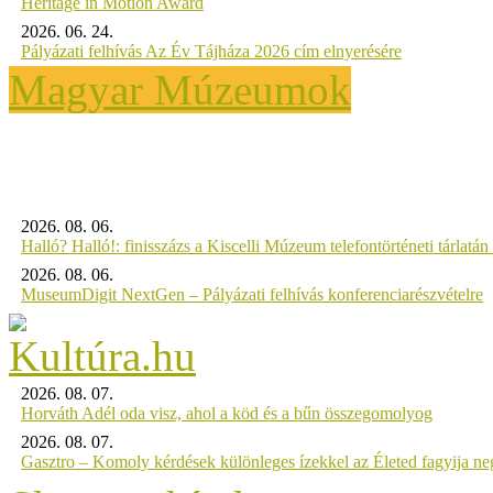
Heritage in Motion Award
2026. 06. 24.
Pályázati felhívás Az Év Tájháza 2026 cím elnyerésére
Magyar Múzeumok
2026. 08. 06.
Halló? Halló!: finisszázs a Kiscelli Múzeum telefontörténeti tárlatán
2026. 08. 06.
MuseumDigit NextGen – Pályázati felhívás konferenciarészvételre
2026. 08. 07.
Horváth Adél oda visz, ahol a köd és a bűn összegomolyog
2026. 08. 07.
Gasztro – Komoly kérdések különleges ízekkel az Életed fagyija n