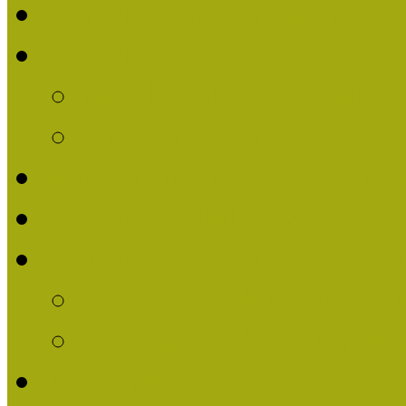
Nívódíjat nyert pályázat
Nívódíj 2013
Beérkezett pályázatok
Nívódíj Felhívás 2013
Múzeumpedagógiai Nívód
Nívódíj Adatlap 2013
Nívódíjat nyert pályáza
2012-ben Múzeumpedag
2011-ben Múzeumpedag
Története