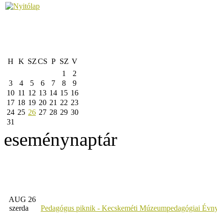
H
K
SZ
CS
P
SZ
V
1
2
3
4
5
6
7
8
9
10
11
12
13
14
15
16
17
18
19
20
21
22
23
24
25
26
27
28
29
30
31
eseménynaptár
AUG 26
szerda
Pedagógus piknik - Kecskeméti Múzeumpedagógiai Évny