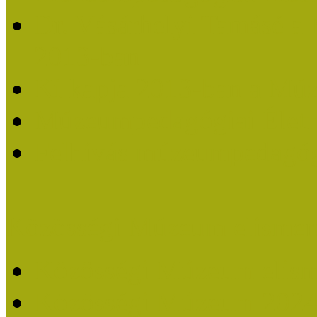
Dr. Vásárhelyi Tamásé a
2013-ban
Ki kapja 2013-ban a Mú
Múzeumpedagógiai Életm
Felhívás múzeumpedagógi
Közösségi Múzeum elismer
Közösségi Múzeum elisme
Közösségi Múzeum 202