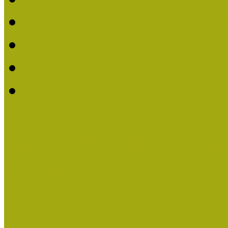
2018. évi MOKK Hírleve
2017
2014.
2013.
ERASMUS + (KA120-AD
Közösségek Hete
Országos Múzeumpedagógia
Országos Múzeumpedagógia