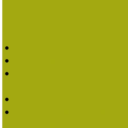
Pályázatfigyelő
Nemzetközi hírek a múzeum
Múzeumpedagógiai Életmű
Molnár József kapta a M
Múzeumpedagógiai Élet
Koltay Erika kapta a Mú
2023-ban
Felhívás: Múzeumpedagó
Lengyelné Kurucz Katali
Múzeumpedagógiai Életm