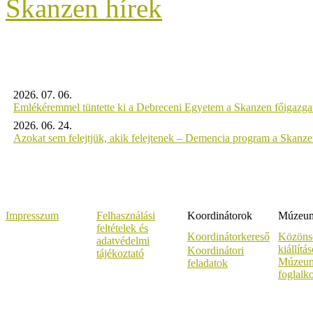
Skanzen hírek
2026. 07. 06.
Emlékéremmel tüntette ki a Debreceni Egyetem a Skanzen főigazgat
2026. 06. 24.
Azokat sem felejtjük, akik felejtenek – Demencia program a Skanz
Impresszum
Felhasználási
Koordinátorok
Múzeumi
feltételek és
Koordinátorkereső
Közöns
adatvédelmi
kiállítá
Koordinátori
tájékoztató
Múzeum
feladatok
foglalk