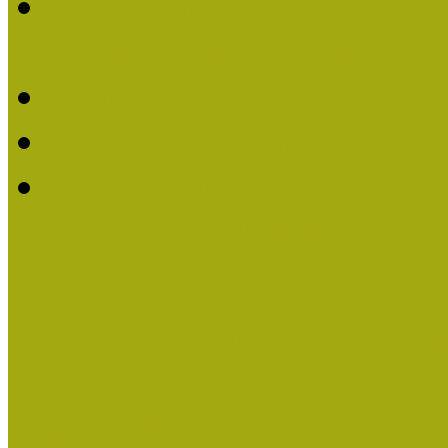
2016-ban Pató Mária és 
Múzeumpedagógus Díjat
Felhívás Kiváló Múzeum
Kiváló Múzeumpedagógus
Turcsányiné Kesik Gabrie
Múzeumpedagógus Díjat
Családbarát Múzeum elisme
Események
Legfrissebb hírek