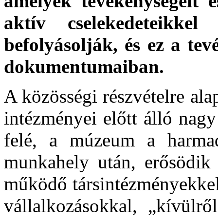
amelyek tevékenységeit é
aktív cselekedeteikkel
befolyásolják, és ez a t
dokumentumaiban.
A közösségi részvételre al
intézményei előtt álló nag
felé, a múzeum a harmad
munkahely után, erősödik 
működő társintézményekkel,
vállalkozásokkal, „kívülrő