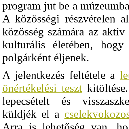
program jut be a múzeumba
A közösségi részvételen a
közösség számára az aktív r
kulturális életében, hogy
polgárként éljenek.
A jelentkezés feltétele a
le
önértékelési teszt
kitöltése.
lepecsételt és visszaszk
küldjék el a
cselekvokozo
Arra is lehetőség van, hog