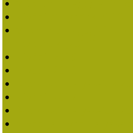
Múzeumpedagógiai Nívó
Nívódíjat nyertek 2019-
Múzeumpedagógiai Nívódí
nevezések (2019)
Nívódíj 2019
Nívódíj 2018
Beérkezett pályázatok 2
Nívódíj 2017
Beérkezett pályázatok 2
Nívódíjat nyert pályázat