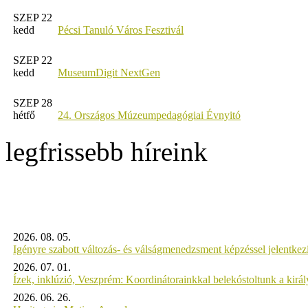
SZEP 22
kedd
Pécsi Tanuló Város Fesztivál
SZEP 22
kedd
MuseumDigit NextGen
SZEP 28
hétfő
24. Országos Múzeumpedagógiai Évnyitó
legfrissebb híreink
2026. 08. 05.
Igényre szabott változás- és válságmenedzsment képzéssel jelent
2026. 07. 01.
Ízek, inklúzió, Veszprém: Koordinátorainkkal belekóstoltunk a kirá
2026. 06. 26.