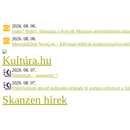
2026. 08. 06.
Halló? Halló!: finisszázs a Kiscelli Múzeum telefontörténeti tárl
2026. 08. 06.
MuseumDigit NextGen – Pályázati felhívás konferenciarészvétel
2026. 08. 07.
Hírmozaik – augusztus 7.
2026. 08. 07.
Földrészeken átívelő kulturális örökség és kortárs művészet a 
Skanzen hírek