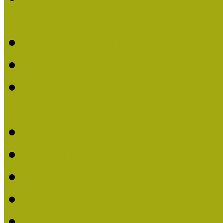
nevezések (2020)
Múzeumpedagógiai Nívó
Nívódíjat nyertek 2019-
Múzeumpedagógiai Nívódí
nevezések (2019)
Nívódíj 2019
Nívódíj 2018
Beérkezett pályázatok 2
Nívódíj 2017
Beérkezett pályázatok 2