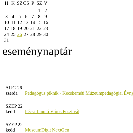
H
K
SZ
CS
P
SZ
V
1
2
3
4
5
6
7
8
9
10
11
12
13
14
15
16
17
18
19
20
21
22
23
24
25
26
27
28
29
30
31
eseménynaptár
AUG 26
szerda
Pedagógus piknik - Kecskeméti Múzeumpedagógiai Évny
SZEP 22
kedd
Pécsi Tanuló Város Fesztivál
SZEP 22
kedd
MuseumDigit NextGen