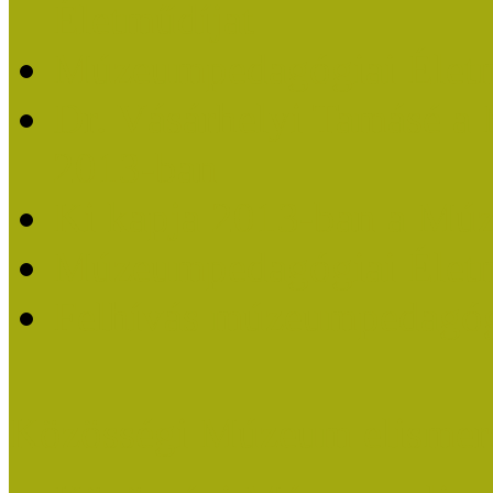
Életműdíjat
Múzeumpedagógiai Életm
Dr. Vásárhelyi Tamásé a
2013-ban
Ki kapja 2013-ban a Mú
Múzeumpedagógiai Életm
Felhívás múzeumpedagógi
Közösségi Múzeum elismer