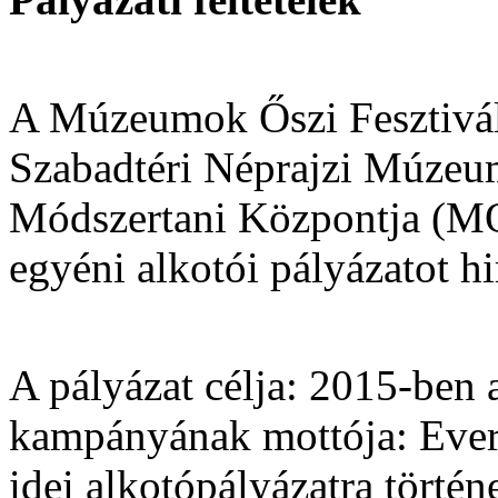
A Múzeumok Őszi Fesztivál
Szabadtéri Néprajzi Múzeu
Módszertani Központja (M
egyéni alkotói pályázatot hi
A pályázat célja: 2015-ben
kampányának mottója: Every
idei alkotópályázatra törté