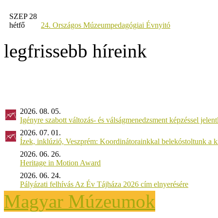
SZEP 28
hétfő
24. Országos Múzeumpedagógiai Évnyitó
legfrissebb híreink
2026. 08. 05.
Igényre szabott változás- és válságmenedzsment képzéssel jel
2026. 07. 01.
Ízek, inklúzió, Veszprém: Koordinátorainkkal belekóstoltunk a 
2026. 06. 26.
Heritage in Motion Award
2026. 06. 24.
Pályázati felhívás Az Év Tájháza 2026 cím elnyerésére
Magyar Múzeumok