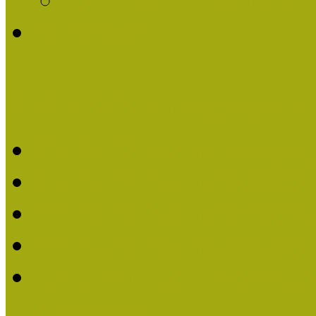
Története
Kiváló Múzeumpedagógus 
Kiváló Múzeumpedagóg
Kiváló Múzeumpedagóg
Kiváló Múzeumpedagógu
Kiváló Múzeumpedagógu
2018-ban Joó Emese kap
elismerést