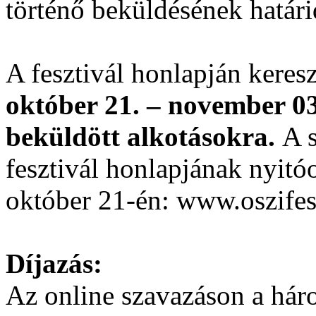
történő beküldésének határi
A fesztivál honlapján keresz
október 21. – november 03
beküldött alkotásokra.
A s
fesztivál honlapjának nyitó
október 21-én: www.oszifes
Díjazás:
Az online szavazáson a hár