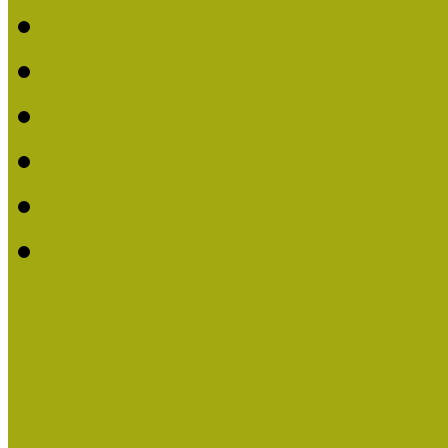
2020. évi MOKK Hírleve
2019. évi MOKK Hírleve
2018. évi MOKK Hírleve
2017
2014.
2013.
ERASMUS + (KA120-AD
Közösségek Hete
Országos Múzeumpedagógia