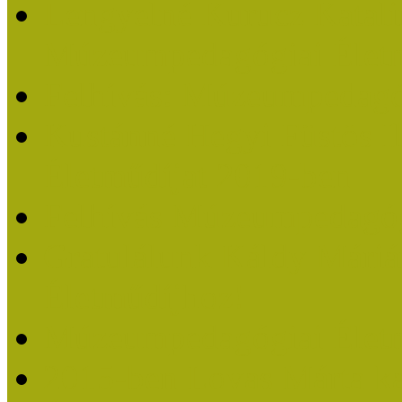
Lengyelné Kurucz Katali
Múzeumpedagógiai Életm
Felhívás: Múzeumpedagó
Kustánné Hegyi Füstös I
Életműdíjat 2019-ben
Felhívás Múzeumpedagóg
Gratulálunk Káldy Mári
Életműdíjhoz!
Múzeumpedagógiai Élet
2015-ben Lovas Márta k