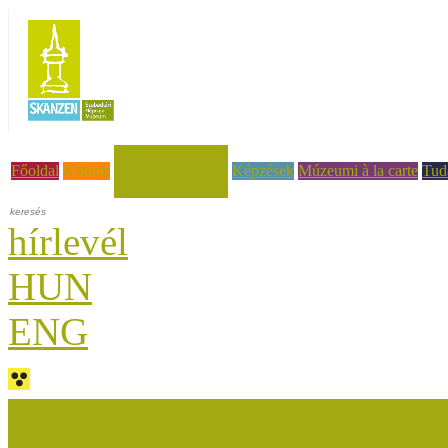
Hírek, események
Főoldal
Rólunk
Képzések
Múzeumi à la carte
Tud
hírlevél
HUN
ENG
Múzeumok Őszi Fesztiválja