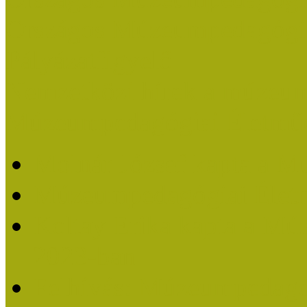
Országos Múzeumpedagógia
Pályázatfigyelő
Nemzetközi hírek a múzeum
Múzeumpedagógiai Életmű
Molnár József kapta a M
Múzeumpedagógiai Élet
Koltay Erika kapta a Mú
2023-ban
Felhívás: Múzeumpedagó