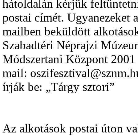
hátoldalán kérjük feltüntetn
postai címét. Ugyanezeket a
mailben beküldött alkotások
Szabadtéri Néprajzi Múzeu
Módszertani Központ 2001 S
mail: oszifesztival@sznm.hu
írják be: „Tárgy sztori”
Az alkotások postai úton v