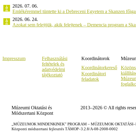
2026. 07. 06.
Emlékéremmel tüntette ki a Debreceni Egyetem a Skanzen főiga
2026. 06. 24.
Azokat sem felejtjük, akik felejtenek – Demencia program a Sk
Impresszum
Felhasználási
Koordinátorok
Múzeumi
feltételek és
Koordinátorkereső
Közöns
adatvédelmi
kiállítá
Koordinátori
tájékoztató
Múzeum
feladatok
foglalk
Múzeumi Oktatási és
2013–2026 © All rights rese
Módszertani Központ
„MÚZEUMOK MINDENKINEK” PROGRAM – MÚZEUMOK OKTATÁSI–KÉ
Központi módszertani fejlesztés TÁMOP–3.2.8/A-08-2008-0002