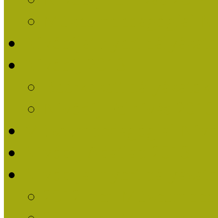
Múzeumpedagógiai Nív
Nívódíjat nyert pályázat
Nívódíj 2013
Beérkezett pályázatok
Nívódíj Felhívás 2013
Múzeumpedagógiai Nívód
Nívódíj Adatlap 2013
Nívódíjat nyert pályáza
2012-ben Múzeumpedag
2011-ben Múzeumpedag