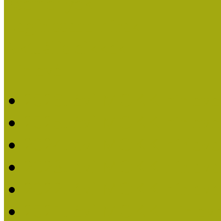
Események
Legfrissebb hírek
Aktuális cikkek
Hírlevél
2026. évi MOKK hírleve
2025. évi MOKK hírleve
2024. évi MOKK hírleve
2023. évi MOKK hírleve
2022. évi MOKK hírleve
2021. évi MOKK Hírleve