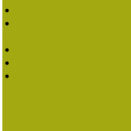
Felhívás Kiváló Múzeum
2016-ban Pató Mária és 
Múzeumpedagógus Díjat
Felhívás Kiváló Múzeum
Kiváló Múzeumpedagógus
Turcsányiné Kesik Gabrie
Múzeumpedagógus Díjat
Családbarát Múzeum elisme