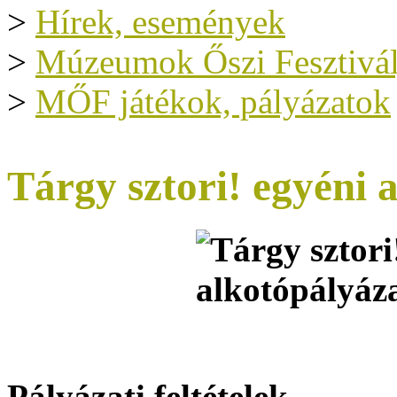
>
Hírek, események
>
Múzeumok Őszi Fesztivál
>
MŐF játékok, pályázatok
Tárgy sztori! egyéni 
Pályázati feltételek