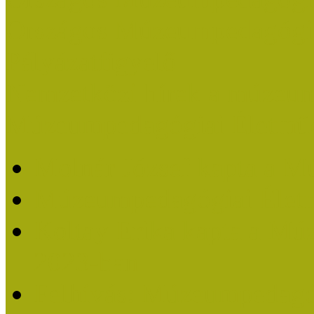
Országos Múzeumpedagógia
Pályázatfigyelő
Nemzetközi hírek a múzeum
Múzeumpedagógiai Életmű
Molnár József kapta a M
Múzeumpedagógiai Élet
Koltay Erika kapta a Mú
2023-ban
Felhívás: Múzeumpedagó