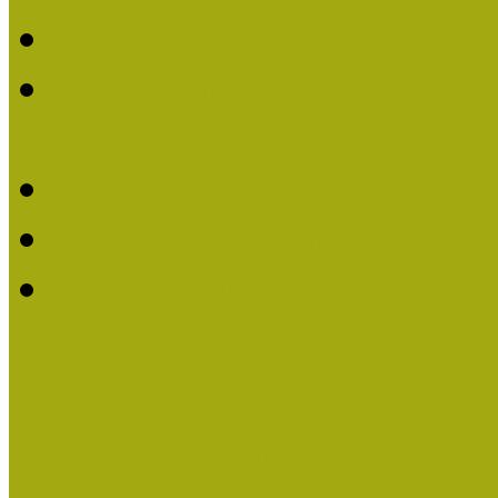
Felhívás Kiváló Múzeum
2016-ban Pató Mária és 
Múzeumpedagógus Díjat
Felhívás Kiváló Múzeum
Kiváló Múzeumpedagógus
Turcsányiné Kesik Gabrie
Múzeumpedagógus Díjat
Családbarát Múzeum elisme