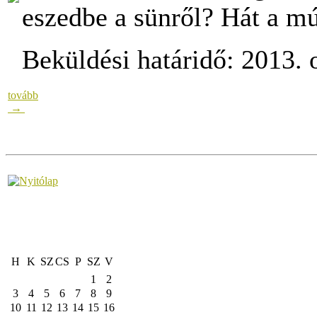
eszedbe a sünről? Hát a 
Beküldési határidő: 2013. 
tovább
→
H
K
SZ
CS
P
SZ
V
1
2
3
4
5
6
7
8
9
10
11
12
13
14
15
16