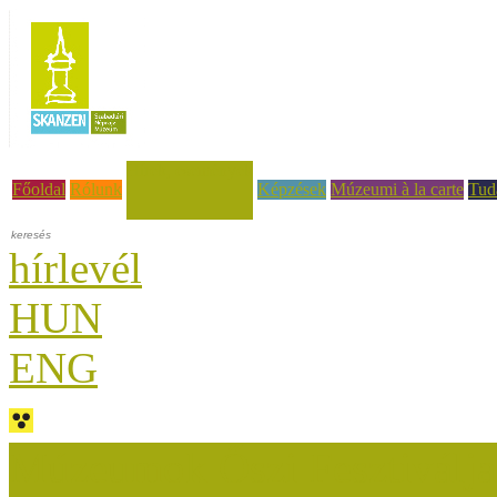
Hírek, események
Főoldal
Rólunk
Képzések
Múzeumi à la carte
Tud
hírlevél
HUN
ENG
Múzeumok Őszi Fesztiválja