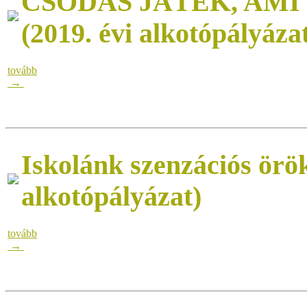
CSODÁS JÁTÉK, AM
(2019. évi alkotópályáza
tovább
→
Iskolánk szenzációs örök
alkotópályázat)
tovább
→