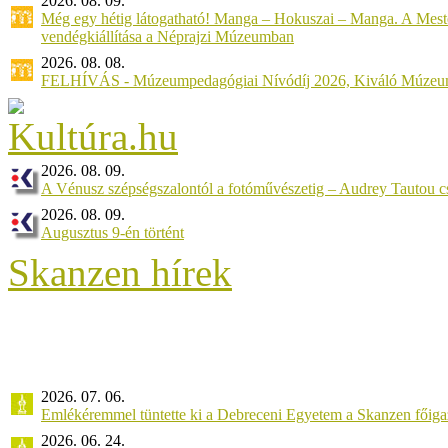
2026. 08. 09.
Még egy hétig látogatható! Manga – Hokuszai – Manga. A Meste
vendégkiállítása a Néprajzi Múzeumban
2026. 08. 08.
FELHÍVÁS - Múzeumpedagógiai Nívódíj 2026, Kiváló Múzeu
2026. 08. 09.
A Vénusz szépségszalontól a fotóművészetig – Audrey Tautou cs
2026. 08. 09.
Augusztus 9-én történt
Skanzen hírek
2026. 07. 06.
Emlékéremmel tüntette ki a Debreceni Egyetem a Skanzen főiga
2026. 06. 24.