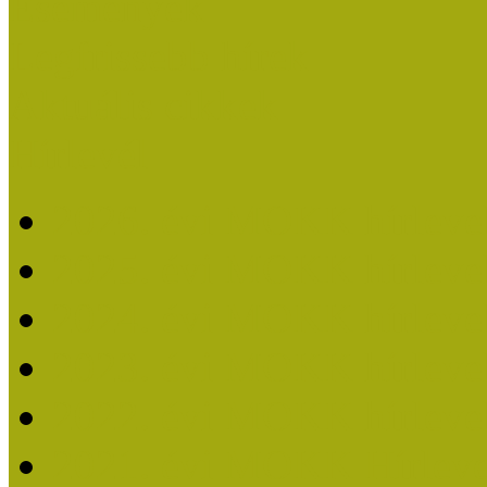
Események
Legfrissebb hírek
Aktuális cikkek
Hírlevél
2026. évi MOKK hírleve
2025. évi MOKK hírleve
2024. évi MOKK hírleve
2023. évi MOKK hírleve
2022. évi MOKK hírleve
2021. évi MOKK Hírleve