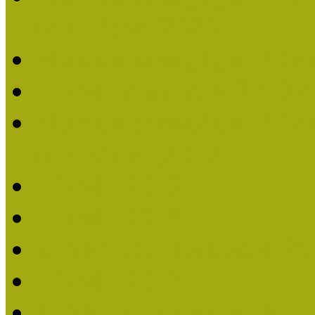
nevezések (2020)
Múzeumpedagógiai Nívó
Nívódíjat nyertek 2019-
Múzeumpedagógiai Nívódí
nevezések (2019)
Nívódíj 2019
Nívódíj 2018
Beérkezett pályázatok 2
Nívódíj 2017
Beérkezett pályázatok 2