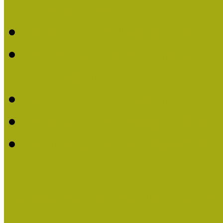
Életműdíjat
Múzeumpedagógiai Életm
Dr. Vásárhelyi Tamásé a
2013-ban
Ki kapja 2013-ban a Mú
Múzeumpedagógiai Életm
Felhívás múzeumpedagógi
Közösségi Múzeum elismer