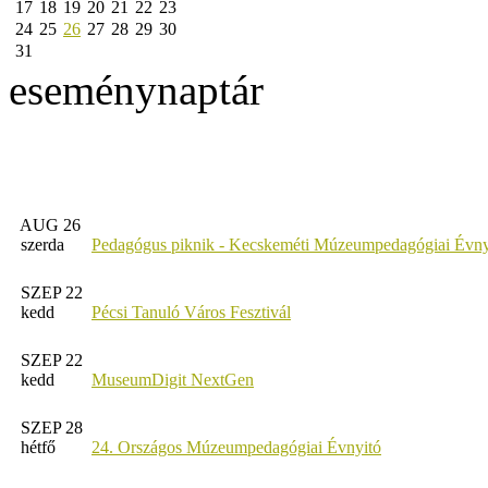
17
18
19
20
21
22
23
24
25
26
27
28
29
30
31
eseménynaptár
AUG 26
szerda
Pedagógus piknik - Kecskeméti Múzeumpedagógiai Évny
SZEP 22
kedd
Pécsi Tanuló Város Fesztivál
SZEP 22
kedd
MuseumDigit NextGen
SZEP 28
hétfő
24. Országos Múzeumpedagógiai Évnyitó