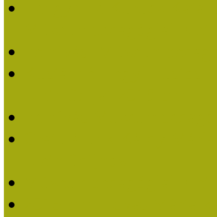
Lengyelné Kurucz Katali
Múzeumpedagógiai Életm
Felhívás: Múzeumpedagó
Kustánné Hegyi Füstös I
Életműdíjat 2019-ben
Felhívás Múzeumpedagóg
Gratulálunk Káldy Mári
Életműdíjhoz!
Múzeumpedagógiai Élet
2015-ben Lovas Márta k