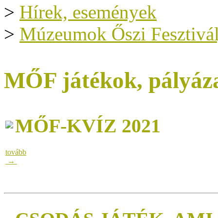
>
Hírek, események
>
Múzeumok Őszi Fesztivál
MŐF játékok, pályáz
MŐF-KVÍZ 2021
tovább
→