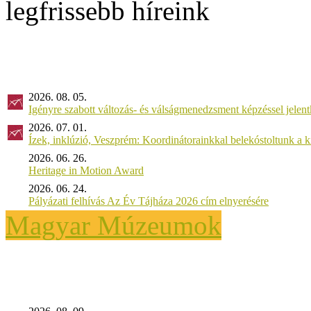
legfrissebb híreink
2026. 08. 05.
Igényre szabott változás- és válságmenedzsment képzéssel jel
2026. 07. 01.
Ízek, inklúzió, Veszprém: Koordinátorainkkal belekóstoltunk a 
2026. 06. 26.
Heritage in Motion Award
2026. 06. 24.
Pályázati felhívás Az Év Tájháza 2026 cím elnyerésére
Magyar Múzeumok