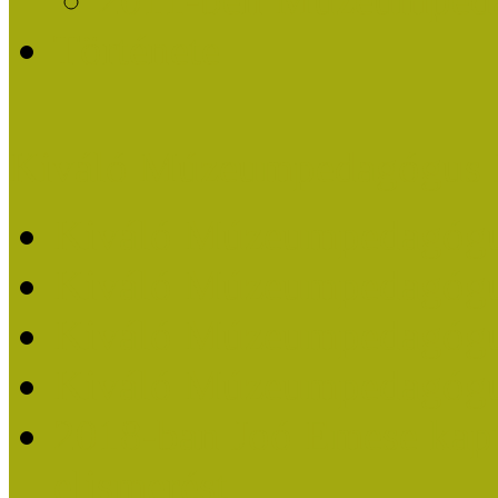
Története
Kiváló Múzeumpedagógus 
Kiváló Múzeumpedagóg
Kiváló Múzeumpedagóg
Kiváló Múzeumpedagógu
Kiváló Múzeumpedagógu
2018-ban Joó Emese kap
elismerést