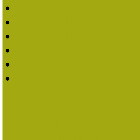
2020. évi MOKK Hírleve
2019. évi MOKK Hírleve
2018. évi MOKK Hírleve
2017
2014.
2013.
ERASMUS + (KA120-AD
Közösségek Hete
Országos Múzeumpedagógia