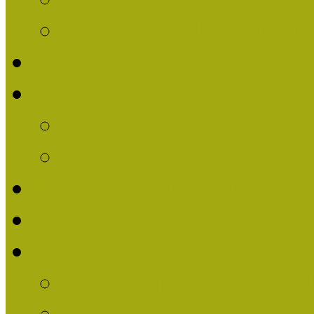
Múzeumpedagógiai Nív
Nívódíjat nyert pályázat
Nívódíj 2013
Beérkezett pályázatok
Nívódíj Felhívás 2013
Múzeumpedagógiai Nívód
Nívódíj Adatlap 2013
Nívódíjat nyert pályáza
2012-ben Múzeumpedag
2011-ben Múzeumpedag