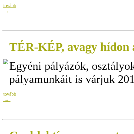
tovább
→
TÉR-KÉP, avagy hídon á
Egyéni pályázók, osztályo
pályamunkáit is várjuk 201
tovább
→