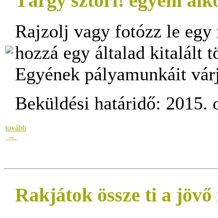
Tárgy sztori! egyéni alk
Rajzolj vagy fotózz le egy
hozzá egy általad kitalált t
Egyének pályamunkáit vár
Beküldési határidő: 2015. o
tovább
→
Rakjátok össze ti a jöv