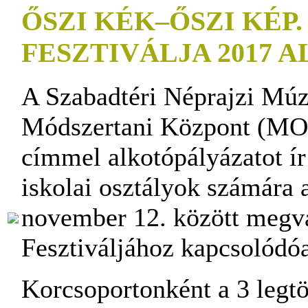
ŐSZI KÉK–ŐSZI KÉP
FESZTIVÁLJA 2017
A Szabadtéri Néprajzi Mú
Módszertani Központ (
címmel alkotópályázatot ír
iskolai osztályok számára 
november 12. között meg
Fesztiváljához kapcsolódó
Korcsoportonként a 3 legtö