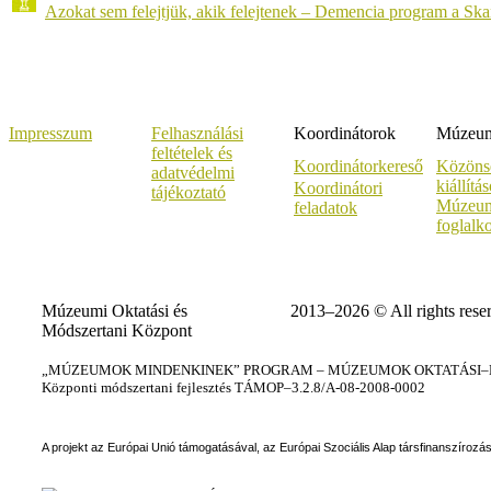
Azokat sem felejtjük, akik felejtenek – Demencia program a Sk
Impresszum
Felhasználási
Koordinátorok
Múzeumi
feltételek és
Koordinátorkereső
Közöns
adatvédelmi
kiállítá
Koordinátori
tájékoztató
Múzeum
feladatok
foglalk
Múzeumi Oktatási és
2013–2026 © All rights rese
Módszertani Központ
„MÚZEUMOK MINDENKINEK” PROGRAM – MÚZEUMOK OKTATÁSI–KÉ
Központi módszertani fejlesztés TÁMOP–3.2.8/A-08-2008-0002
A projekt az Európai Unió támogatásával, az Európai Szociális Alap társfinanszírozá