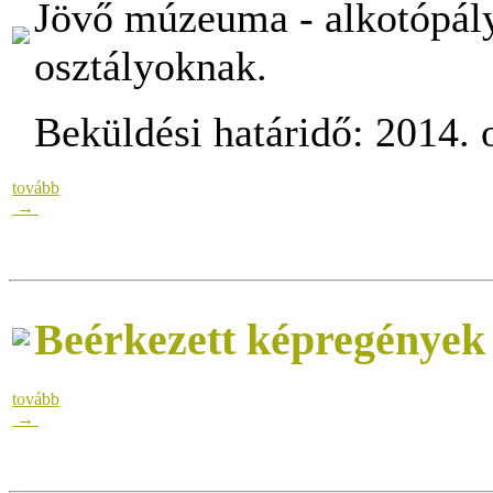
Jövő múzeuma - alkotópályá
osztályoknak.
Beküldési határidő: 2014. 
tovább
→
Beérkezett képregények
tovább
→