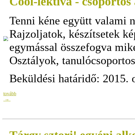
Cool-lektíva - csoportos
Tenni kéne együtt valami n
Rajzoljatok, készítsetek k
egymással összefogva miké
Osztályok, tanulócsoporto
Beküldési határidő: 2015. o
tovább
→