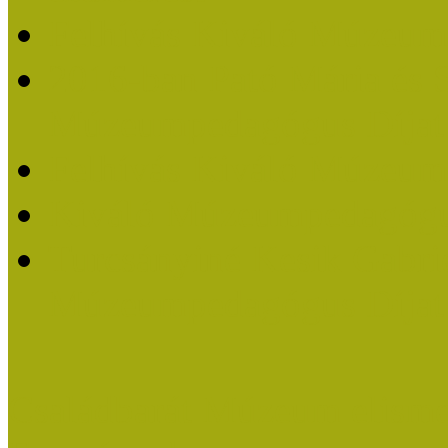
Felhívás Kiváló Múzeum
2016-ban Pató Mária és 
Múzeumpedagógus Díjat
Felhívás Kiváló Múzeum
Kiváló Múzeumpedagógus
Turcsányiné Kesik Gabrie
Múzeumpedagógus Díjat
Családbarát Múzeum elisme