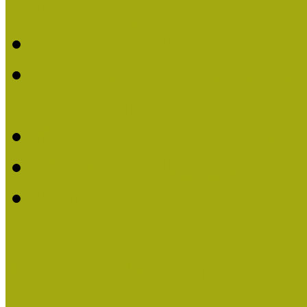
Életműdíjat
Múzeumpedagógiai Életm
Dr. Vásárhelyi Tamásé a
2013-ban
Ki kapja 2013-ban a Mú
Múzeumpedagógiai Életm
Felhívás múzeumpedagógi
Közösségi Múzeum elismer