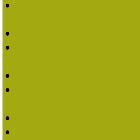
Lengyelné Kurucz Katali
Múzeumpedagógiai Életm
Felhívás: Múzeumpedagó
Kustánné Hegyi Füstös I
Életműdíjat 2019-ben
Felhívás Múzeumpedagóg
Gratulálunk Káldy Mári
Életműdíjhoz!
Múzeumpedagógiai Élet
2015-ben Lovas Márta k