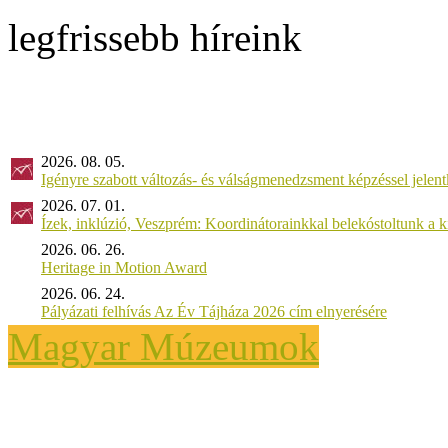
legfrissebb híreink
2026. 08. 05.
Igényre szabott változás- és válságmenedzsment képzéssel jel
2026. 07. 01.
Ízek, inklúzió, Veszprém: Koordinátorainkkal belekóstoltunk a 
2026. 06. 26.
Heritage in Motion Award
2026. 06. 24.
Pályázati felhívás Az Év Tájháza 2026 cím elnyerésére
Magyar Múzeumok