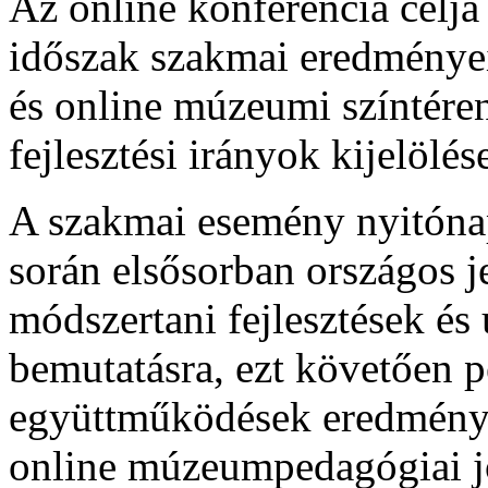
Az online konferencia célja
időszak szakmai eredményeine
és online múzeumi színtéren
f
ejlesztési
irányok kijelölé
A szakmai esemény nyitónap
során elsősorban országos j
módszertani fejlesztések és
bemutatásra, ezt követően 
együttműködések eredmény
online múzeumpedagógiai j