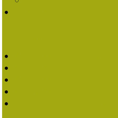
Története
Kiváló Múzeumpedagógus 
Kiváló Múzeumpedagóg
Kiváló Múzeumpedagóg
Kiváló Múzeumpedagógu
Kiváló Múzeumpedagógu
2018-ban Joó Emese kap
elismerést