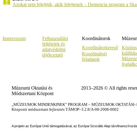
Azokat sem felejtjük, akik felejtenek – Demencia program a Sk
Impresszum
Felhasználási
Koordinátorok
Múzeumi
feltételek és
Koordinátorkereső
Közöns
adatvédelmi
kiállítá
Koordinátori
tájékoztató
Múzeum
feladatok
foglalk
Múzeumi Oktatási és
2013–2026 © All rights rese
Módszertani Központ
„MÚZEUMOK MINDENKINEK” PROGRAM – MÚZEUMOK OKTATÁSI–KÉ
Központi módszertani fejlesztés TÁMOP–3.2.8/A-08-2008-0002
A projekt az Európai Unió támogatásával, az Európai Szociális Alap társfinanszírozá