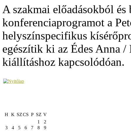
A szakmai előadásokból és 
konferenciaprogramot a Pet
helyszínspecifikus kísérőpro
egészítik ki az Édes Anna /
kiállításhoz kapcsolódóan.
H
K
SZ
CS
P
SZ
V
1
2
3
4
5
6
7
8
9