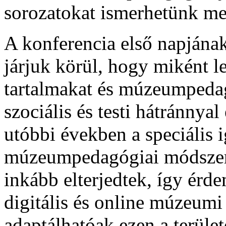
sorozatokat ismerhetünk m
A konferencia első napjának
járjuk körül, hogy miként l
tartalmakat és múzeumpeda
szociális és testi hátránnya
utóbbi években a speciális 
múzeumpedagógiai módszert
inkább elterjedtek, így érd
digitális és online múzeumi
adaptálhatóak ezen a terüle