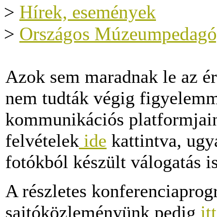
>
Hírek, események
>
Országos Múzeumpedagóg
Azok sem maradnak le az ér
nem tudták végig figyelemme
kommunikációs platformjain
felvételek
ide
kattintva, ugy
fotókból készült válogatás i
A részletes konferenciapro
sajtóközleményünk pedig
itt