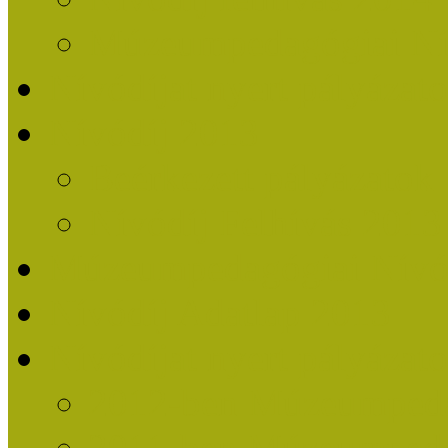
Múzeumpedagógiai Nív
Nívódíjat nyert pályázat
Nívódíj 2013
Beérkezett pályázatok
Nívódíj Felhívás 2013
Múzeumpedagógiai Nívód
Nívódíj Adatlap 2013
Nívódíjat nyert pályáza
2012-ben Múzeumpedag
2011-ben Múzeumpedag