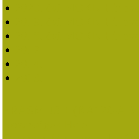
2020. évi MOKK Hírleve
2019. évi MOKK Hírleve
2018. évi MOKK Hírleve
2017
2014.
2013.
ERASMUS + (KA120-AD
Közösségek Hete
Országos Múzeumpedagógia