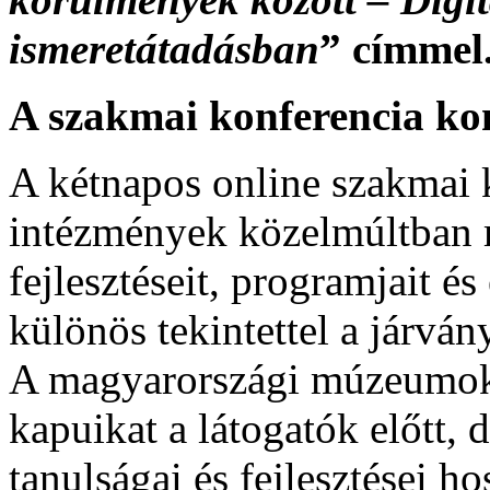
ismeretátadásban
” címmel
A szakmai konferencia ko
A kétnapos online szakmai 
intézmények közelmúltban m
fejlesztéseit, programjait é
különös tekintettel a járvá
A magyarországi múzeumok 
kapuikat a látogatók előtt,
tanulságai és fejlesztései ho