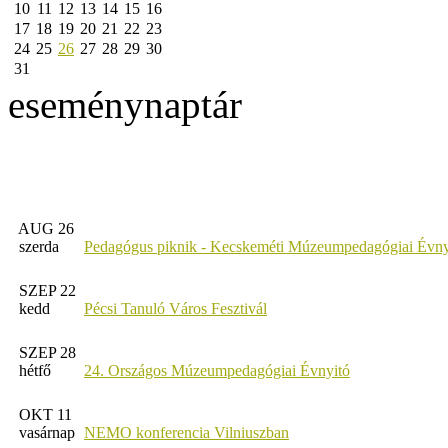
10
11
12
13
14
15
16
17
18
19
20
21
22
23
24
25
26
27
28
29
30
31
eseménynaptár
AUG 26
szerda
Pedagógus piknik - Kecskeméti Múzeumpedagógiai Évny
SZEP 22
kedd
Pécsi Tanuló Város Fesztivál
SZEP 28
hétfő
24. Országos Múzeumpedagógiai Évnyitó
OKT 11
vasárnap
NEMO konferencia Vilniuszban