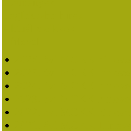
Események
Legfrissebb hírek
Aktuális cikkek
Hírlevél
2026. évi MOKK hírleve
2025. évi MOKK hírleve
2024. évi MOKK hírleve
2023. évi MOKK hírleve
2022. évi MOKK hírleve
2021. évi MOKK Hírleve