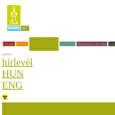
Hírek, események
Főoldal
Rólunk
Képzések
Múzeumi à la carte
Tud
hírlevél
HUN
ENG
Múzeumok Őszi Fesztiválja