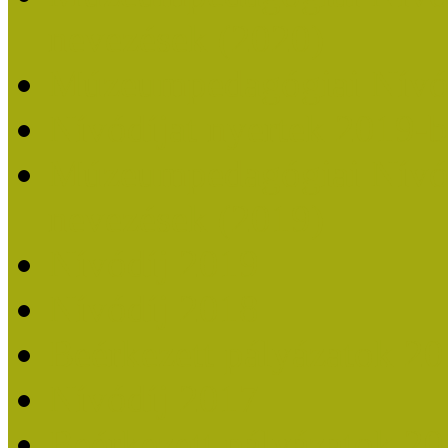
nevezések (2020)
Múzeumpedagógiai Nívó
Nívódíjat nyertek 2019-
Múzeumpedagógiai Nívódí
nevezések (2019)
Nívódíj 2019
Nívódíj 2018
Beérkezett pályázatok 2
Nívódíj 2017
Beérkezett pályázatok 2