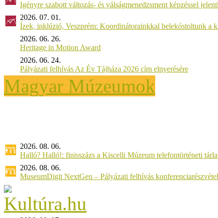
Igényre szabott változás- és válságmenedzsment képzéssel jel
2026. 07. 01.
Ízek, inklúzió, Veszprém: Koordinátorainkkal belekóstoltunk a 
2026. 06. 26.
Heritage in Motion Award
2026. 06. 24.
Pályázati felhívás Az Év Tájháza 2026 cím elnyerésére
Magyar Múzeumok
2026. 08. 06.
Halló? Halló!: finisszázs a Kiscelli Múzeum telefontörténeti tárl
2026. 08. 06.
MuseumDigit NextGen – Pályázati felhívás konferenciarészvétel