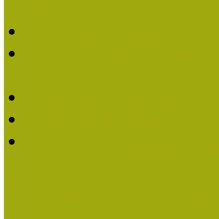
Életműdíjat
Múzeumpedagógiai Életm
Dr. Vásárhelyi Tamásé a
2013-ban
Ki kapja 2013-ban a Mú
Múzeumpedagógiai Életm
Felhívás múzeumpedagógi
Közösségi Múzeum elismer