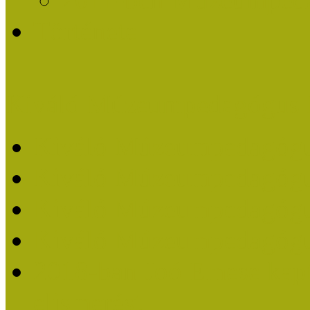
Története
Kiváló Múzeumpedagógus 
Kiváló Múzeumpedagóg
Kiváló Múzeumpedagóg
Kiváló Múzeumpedagógu
Kiváló Múzeumpedagógu
2018-ban Joó Emese kap
elismerést