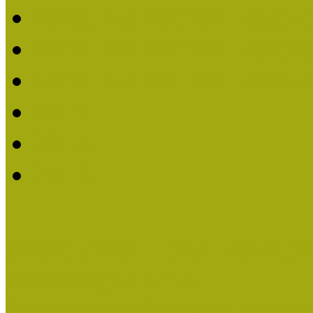
2020. évi MOKK Hírleve
2019. évi MOKK Hírleve
2018. évi MOKK Hírleve
2017
2014.
2013.
ERASMUS + (KA120-AD
Közösségek Hete
Országos Múzeumpedagógia