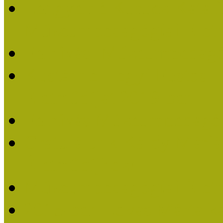
Lengyelné Kurucz Katali
Múzeumpedagógiai Életm
Felhívás: Múzeumpedagó
Kustánné Hegyi Füstös I
Életműdíjat 2019-ben
Felhívás Múzeumpedagóg
Gratulálunk Káldy Mári
Életműdíjhoz!
Múzeumpedagógiai Élet
2015-ben Lovas Márta k