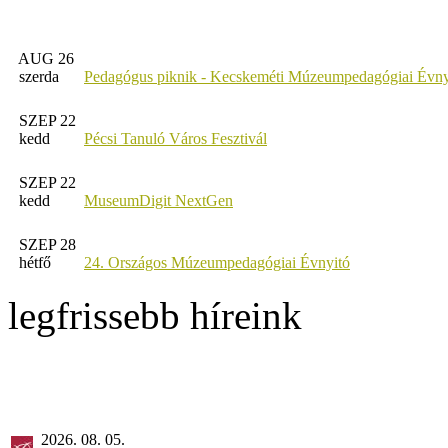
AUG 26
szerda
Pedagógus piknik - Kecskeméti Múzeumpedagógiai Évny
SZEP 22
kedd
Pécsi Tanuló Város Fesztivál
SZEP 22
kedd
MuseumDigit NextGen
SZEP 28
hétfő
24. Országos Múzeumpedagógiai Évnyitó
legfrissebb híreink
2026. 08. 05.