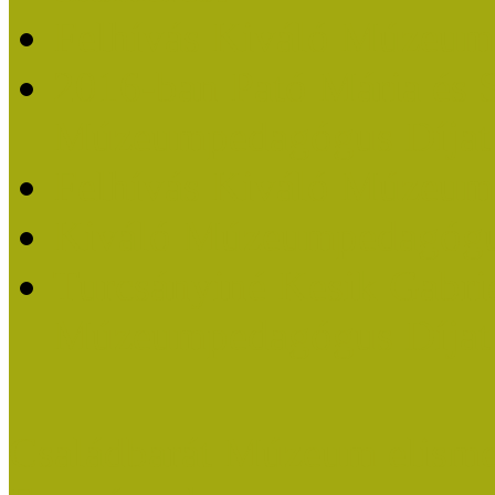
Felhívás Kiváló Múzeum
2016-ban Pató Mária és 
Múzeumpedagógus Díjat
Felhívás Kiváló Múzeum
Kiváló Múzeumpedagógus
Turcsányiné Kesik Gabrie
Múzeumpedagógus Díjat
Családbarát Múzeum elisme