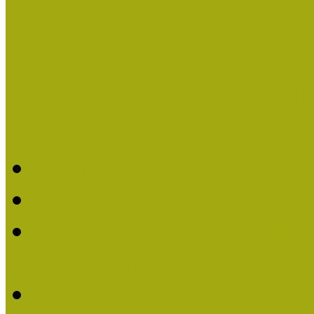
Országos Múzeumpedagógia
Pályázatfigyelő
Nemzetközi hírek a múzeum
Múzeumpedagógiai Életmű
Molnár József kapta a M
Múzeumpedagógiai Élet
Koltay Erika kapta a Mú
2023-ban
Felhívás: Múzeumpedagó