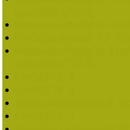
nevezések (2020)
Múzeumpedagógiai Nívó
Nívódíjat nyertek 2019-
Múzeumpedagógiai Nívódí
nevezések (2019)
Nívódíj 2019
Nívódíj 2018
Beérkezett pályázatok 2
Nívódíj 2017
Beérkezett pályázatok 2