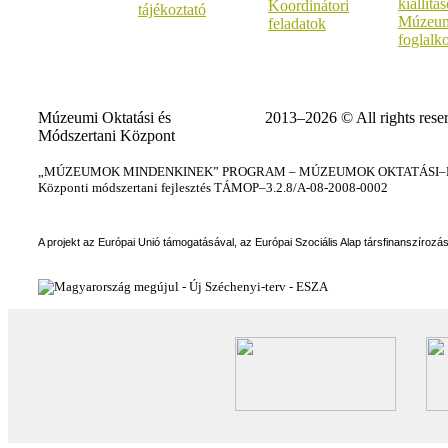
kiállítá
Koordinátori
tájékoztató
Múzeum
feladatok
foglalk
Múzeumi Oktatási és
2013–2026 © All rights rese
Módszertani Központ
„MÚZEUMOK MINDENKINEK” PROGRAM – MÚZEUMOK OKTATÁSI–KÉ
Központi módszertani fejlesztés TÁMOP–3.2.8/A-08-2008-0002
A projekt az Európai Unió támogatásával, az Európai Szociális Alap társfinanszírozá