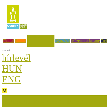
Hírek, események
Főoldal
Rólunk
Képzések
Múzeumi à la carte
Tud
hírlevél
HUN
ENG
Múzeumok Őszi Fesztiválja