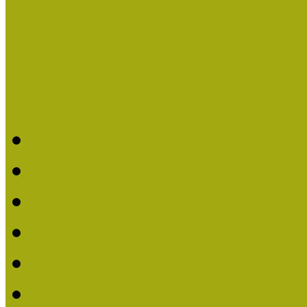
Események
Legfrissebb hírek
Aktuális cikkek
Hírlevél
2026. évi MOKK hírleve
2025. évi MOKK hírleve
2024. évi MOKK hírleve
2023. évi MOKK hírleve
2022. évi MOKK hírleve
2021. évi MOKK Hírleve