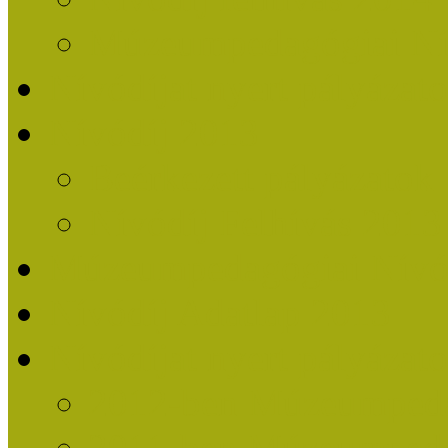
Múzeumpedagógiai Nív
Nívódíjat nyert pályázat
Nívódíj 2013
Beérkezett pályázatok
Nívódíj Felhívás 2013
Múzeumpedagógiai Nívód
Nívódíj Adatlap 2013
Nívódíjat nyert pályáza
2012-ben Múzeumpedag
2011-ben Múzeumpedag