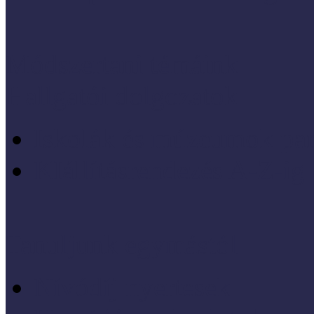
Módszertani témáink
Hallgatói dolgozatok
Iskolák és múzeumok par
KIállításrendezés A-Z-ig
Tanuljunk egymástól
Nívódíj nyertesek