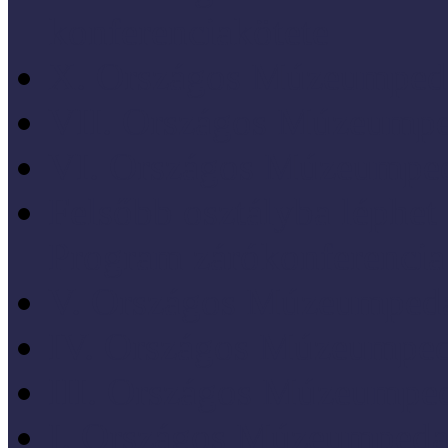
konferenciakötete
X. Országos Múzeumpeda
VII. Országos Múzeumpe
VI. Országos Múzeumped
Felsőbb osztályba léph
Program zárókonferencia
V. Országos Múzeumpeda
IV. Országos Múzeumped
III. Országos Múzeumped
I. Országos Múzeumpeda