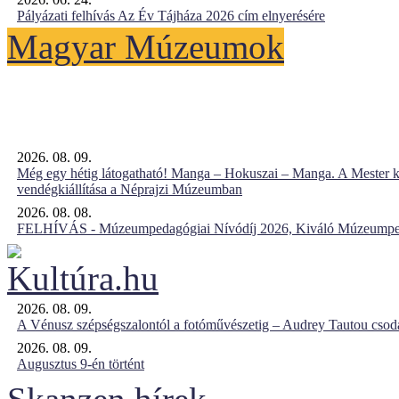
Pályázati felhívás Az Év Tájháza 2026 cím elnyerésére
Magyar Múzeumok
2026. 08. 09.
Még egy hétig látogatható! Manga – Hokuszai – Manga. A Mester k
vendégkiállítása a Néprajzi Múzeumban
2026. 08. 08.
FELHÍVÁS - Múzeumpedagógiai Nívódíj 2026, Kiváló Múzeumpe
2026. 08. 09.
A Vénusz szépségszalontól a fotóművészetig – Audrey Tautou csodá
2026. 08. 09.
Augusztus 9-én történt