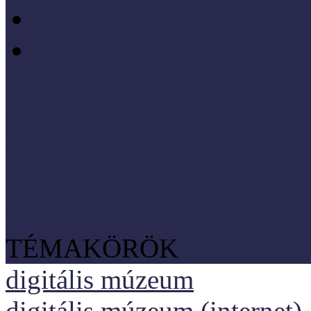
Szociológia, társadalmi 
Vezetéstudomány, mened
SZNM E-katalógus
Törvények, rendeletek
Hasznos linkek
Koordinátori dokumentáció
TÉMAKÖRÖK
digitális múzeum
digitális múzeum (internet)