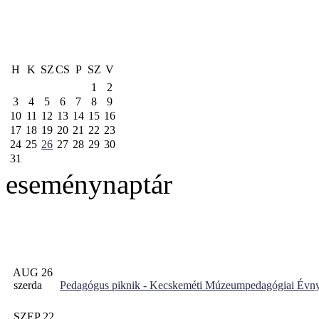
H
K
SZ
CS
P
SZ
V
1
2
3
4
5
6
7
8
9
10
11
12
13
14
15
16
17
18
19
20
21
22
23
24
25
26
27
28
29
30
31
eseménynaptár
AUG 26
szerda
Pedagógus piknik - Kecskeméti Múzeumpedagógiai Évny
SZEP 22