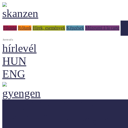
Tud
Főoldal
Rólunk
Hírek, események
Képzések
Múzeumi à la carte
hírlevél
HUN
ENG
Adaptálásra ajánljuk!
Letölthető szakanyagok