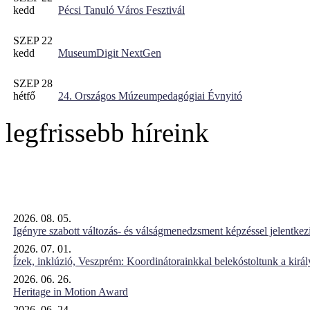
kedd
Pécsi Tanuló Város Fesztivál
SZEP 22
kedd
MuseumDigit NextGen
SZEP 28
hétfő
24. Országos Múzeumpedagógiai Évnyitó
legfrissebb híreink
2026. 08. 05.
Igényre szabott változás- és válságmenedzsment képzéssel jelent
2026. 07. 01.
Ízek, inklúzió, Veszprém: Koordinátorainkkal belekóstoltunk a kirá
2026. 06. 26.
Heritage in Motion Award
2026. 06. 24.