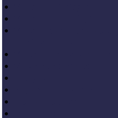
Múzeumi stratégia
Múzeumi tanulás, tudo
Múzeumokra vonatkozó jo
állásfoglalások
Múzeumpedagógiai móds
Művelődéstörténet
Pedagógia
PR, kommunikáció
Projektmódszer
Pszichológia