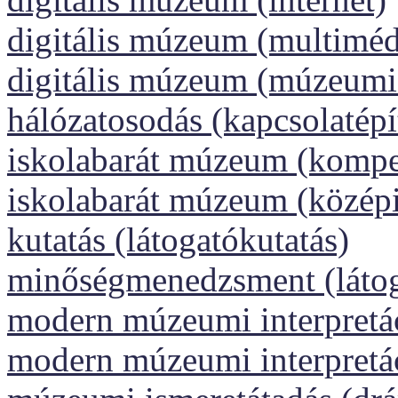
digitális múzeum (multiméd
digitális múzeum (múzeumi
hálózatosodás (kapcsolatépí
iskolabarát múzeum (kompet
iskolabarát múzeum (közép
kutatás (látogatókutatás)
minőségmenedzsment (láto
modern múzeumi interpretáci
modern múzeumi interpretáci