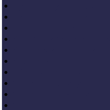
Gyűjtemény-menedzsme
Iskola és múzeum kapcso
IT alkalmazások a múze
Kiállítások tervezése, meg
Közönségkapcsolatok
Kutatások
Lifelong Learning
Múzeumandragógia
Múzeumi marketing
Múzeumi statisztika