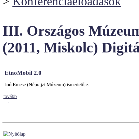
>
Konferenciaelőadások
III. Országos Múzeu
(2011, Miskolc) Dig
EtnoMobil 2.0
Joó Emese (Néprajzi Múzeum) ismertetője.
tovább
→