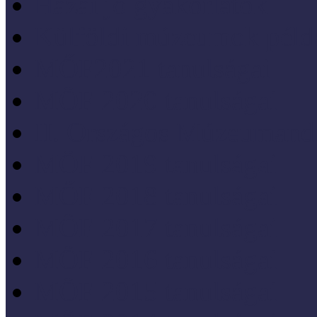
Hazai jó gyakorlatok
Külföldi múzeumok péld
MŐF2021 tanulságai
MÖF 2020 tanulságai
II. Országos Múzeumand
MÖF 2019 tanulságai
MŐF 2018 tanulságai
MÖF 2017 tanulságai
MÖF 2016 tanulságai
MÖF 2015 tanulságai