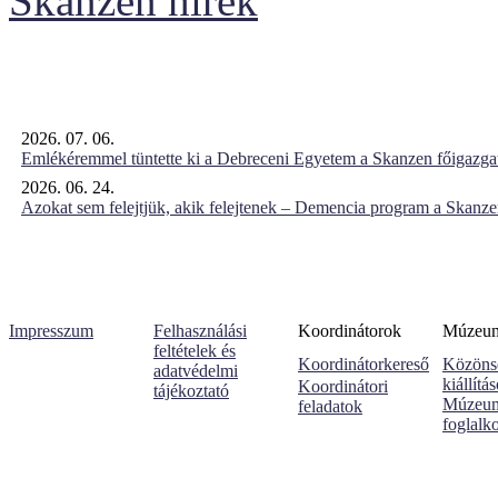
Skanzen hírek
2026. 07. 06.
Emlékéremmel tüntette ki a Debreceni Egyetem a Skanzen főigazgat
2026. 06. 24.
Azokat sem felejtjük, akik felejtenek – Demencia program a Skanz
Impresszum
Felhasználási
Koordinátorok
Múzeumi
feltételek és
Koordinátorkereső
Közöns
adatvédelmi
kiállítá
Koordinátori
tájékoztató
Múzeum
feladatok
foglalk