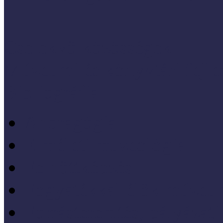
Cselekvő közösségek
Múzeumi és könyvtári fejl
Bibliográfia
Andragógia
Elméleti muzeológia
Felnőttképzés
Fogyatékkal élők múzeu
Forrásteremtés, pályázati