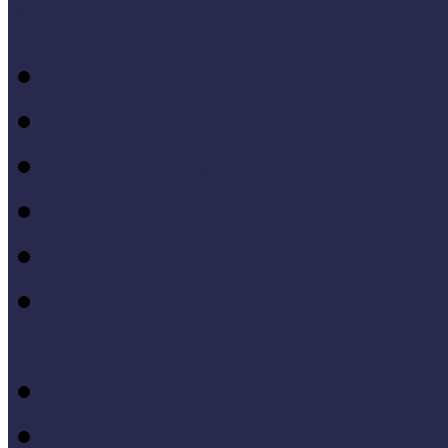
Konferenciaelőadások
14. Országos Múzeumped
20. Országos Múzeumped
19. Országos Múzeumped
17. Országos Múzeumped
14. Országos Múzeumped
11. Országos Múzeumped
Célkeresztben a múzeum
V. Országos Múzeumandr
IV. Országos Múzeumand