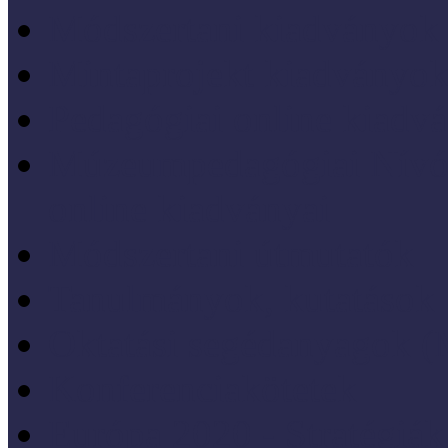
Módszertani kiadványok
Mintaprojekt kiadványo
Pedagógiai online kiadv
Múzeumpedagógiai Nívód
online kiadványai
Módszertani útmutatók
Tanulmányok, kutatások
Oktatási segédanyagok 
Konferenciakötetek
Európa 2020 - Stratégiák