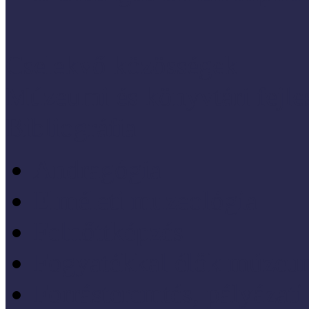
Cselekvő közösségek
Múzeumi és könyvtári fejl
Bibliográfia
Andragógia
Elméleti muzeológia
Felnőttképzés
Fogyatékkal élők múzeu
Forrásteremtés, pályázati