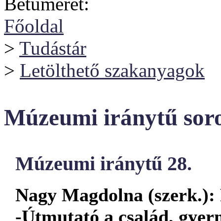
Betűméret:
Főoldal
>
Tudástár
>
Letölthető szakanyagok
Múzeumi iránytű sor
Múzeumi iránytű 28.
Nagy Magdolna (szerk.):
-Útmutató a család, gye