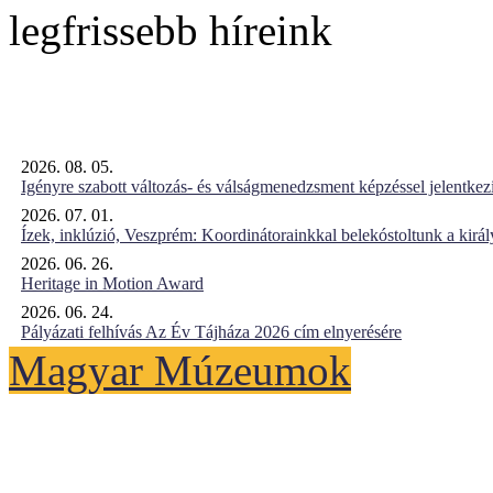
legfrissebb híreink
2026. 08. 05.
Igényre szabott változás- és válságmenedzsment képzéssel jelent
2026. 07. 01.
Ízek, inklúzió, Veszprém: Koordinátorainkkal belekóstoltunk a kirá
2026. 06. 26.
Heritage in Motion Award
2026. 06. 24.
Pályázati felhívás Az Év Tájháza 2026 cím elnyerésére
Magyar Múzeumok