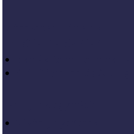
Módszertani témáink
Hallgatói dolgozatok
Iskolák és múzeumok par
KIállításrendezés A-Z-ig
Tanuljunk egymástól
Nívódíj nyertesek