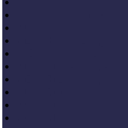
Hazai jó gyakorlatok
Külföldi múzeumok péld
MŐF2021 tanulságai
MÖF 2020 tanulságai
II. Országos Múzeumand
MÖF 2019 tanulságai
MŐF 2018 tanulságai
MÖF 2017 tanulságai
MÖF 2016 tanulságai
MÖF 2015 tanulságai