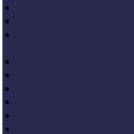
Múzeumi stratégia
Múzeumi tanulás, tudo
Múzeumokra vonatkozó jo
állásfoglalások
Múzeumpedagógiai móds
Művelődéstörténet
Pedagógia
PR, kommunikáció
Projektmódszer
Pszichológia