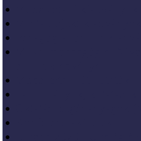
Módszertani kiadványok
Mintaprojekt kiadványo
Pedagógiai online kiadv
Múzeumpedagógiai Nívód
online kiadványai
Módszertani útmutatók
Tanulmányok, kutatások
Oktatási segédanyagok 
Konferenciakötetek
Európa 2020 - Stratégiák