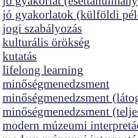
jó gyakorlat (esettanulmány
jó gyakorlatok (külföldi pé
jogi szabályozás
kulturális örökség
kutatás
lifelong learning
minőségmenedzsment
minőségmenedzsment (láto
minőségmenedzsment (telj
modern múzeumi interpretáci