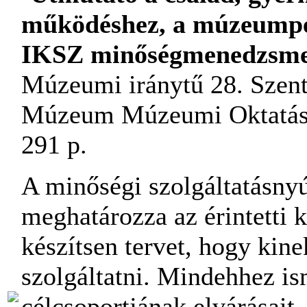
működéshez, a múzeumped
IKSZ minőségmenedzsme
Múzeumi iránytű 28. Szent
Múzeum Múzeumi Oktatási
291 p.
A minőségi szolgáltatásny
meghatározza az érintetti kö
készítsen tervet, hogy kine
szolgáltatni. Mindehhez ism
célcsoportjának elvárásait –