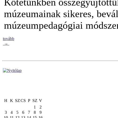
Kötetünkben összegyűjtöttü
múzeumainak sikeres, bevált
múzeumpedagógiai módszer
tovább
→
H
K
SZ
CS
P
SZ
V
1
2
3
4
5
6
7
8
9
10
11
12
13
14
15
16