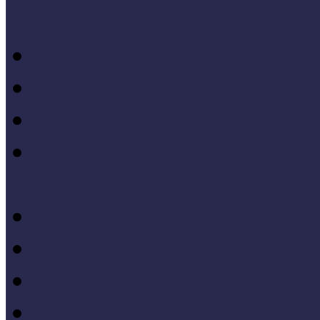
konferenciakötete
X. Országos Múzeumpeda
VII. Országos Múzeumpe
VI. Országos Múzeumped
Felsőbb osztályba léph
Program zárókonferencia
V. Országos Múzeumpeda
IV. Országos Múzeumped
III. Országos Múzeumped
I. Országos Múzeumpeda