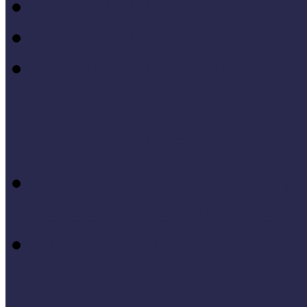
MÖF 2014 tanulságai
MÖF 2013 tanulságai
Tagállami tapasztalatok, 
Videók, kisfilmek
Múzeumi és könyvtári fej
keretében készült videók,
Élő történelem videók