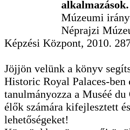
alkalmazások. 
Múzeumi irányt
Néprajzi Múze
Képzési Központ, 2010. 287
Jöjjön velünk a könyv segí
Historic Royal Palaces-ben 
tanulmányozza a Muséé du 
élők számára kifejlesztett é
lehetőségeket!