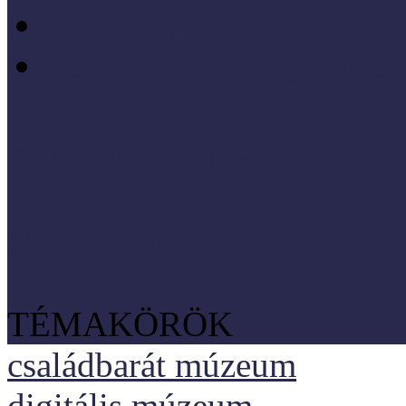
Szociológia, társadalmi 
Vezetéstudomány, mened
SZNM E-katalógus
Törvények, rendeletek
Hasznos linkek
Koordinátori dokumentáció
TÉMAKÖRÖK
családbarát múzeum
digitális múzeum