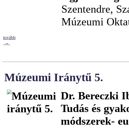
Szentendre, Sz
Múzeumi Oktat
tovább
→
Múzeumi Iránytű 5.
Dr. Bereczki I
Tudás és gyak
módszerek- eu