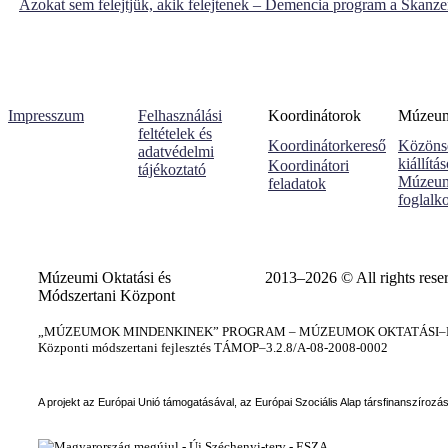
Azokat sem felejtjük, akik felejtenek – Demencia program a Skanz
Impresszum
Felhasználási
Koordinátorok
Múzeumi
feltételek és
Koordinátorkereső
Közöns
adatvédelmi
kiállítá
Koordinátori
tájékoztató
Múzeum
feladatok
foglalk
Múzeumi Oktatási és
2013–2026 © All rights rese
Módszertani Központ
„MÚZEUMOK MINDENKINEK” PROGRAM – MÚZEUMOK OKTATÁSI–KÉ
Központi módszertani fejlesztés TÁMOP–3.2.8/A-08-2008-0002
A projekt az Európai Unió támogatásával, az Európai Szociális Alap társfinanszírozá