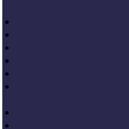
Konferenciaelőadások
14. Országos Múzeumped
20. Országos Múzeumped
19. Országos Múzeumped
17. Országos Múzeumped
14. Országos Múzeumped
11. Országos Múzeumped
Célkeresztben a múzeum
V. Országos Múzeumandr
IV. Országos Múzeumand