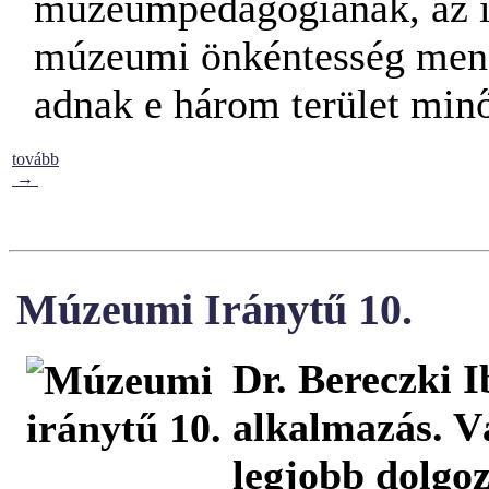
múzeumpedagógiának, az is
múzeumi önkéntesség mene
adnak e három terület min
tovább
→
Múzeumi Iránytű 10.
Dr. Bereczki I
alkalmazás. V
legjobb dolgoz