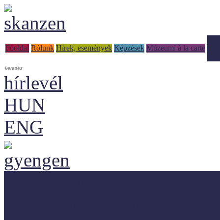
Tud
Főoldal
Rólunk
Hírek, események
Képzések
Múzeumi à la carte
hírlevél
HUN
ENG
Adaptálásra ajánljuk!
Letölthető szakanyagok