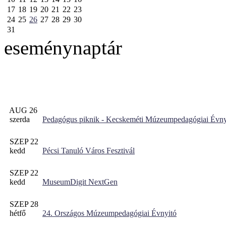
17
18
19
20
21
22
23
24
25
26
27
28
29
30
31
eseménynaptár
AUG 26
szerda
Pedagógus piknik - Kecskeméti Múzeumpedagógiai Évny
SZEP 22
kedd
Pécsi Tanuló Város Fesztivál
SZEP 22
kedd
MuseumDigit NextGen
SZEP 28
hétfő
24. Országos Múzeumpedagógiai Évnyitó