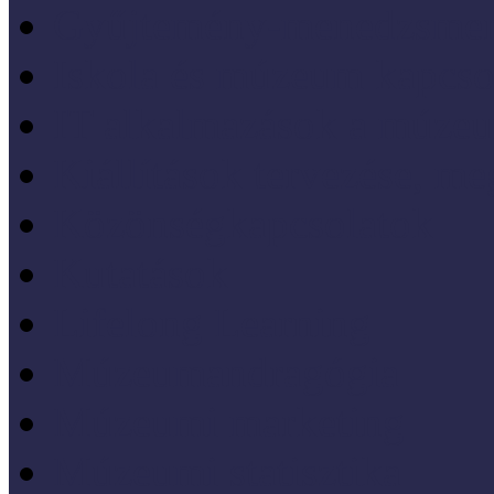
Gyűjtemény-menedzsme
Iskola és múzeum kapcso
IT alkalmazások a múze
Kiállítások tervezése, meg
Közönségkapcsolatok
Kutatások
Lifelong Learning
Múzeumandragógia
Múzeumi marketing
Múzeumi statisztika