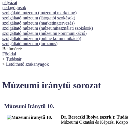
pályázat
pedagógusok
szolgálató múzeum (múzeumi marketing)
szolgáltató múzeum (látogatói szokások)
szolgáltató múzeum (marketingtervezés)
szolgáltató múzeum (múzeumhasználati szokások)
szolgáltató múzeum (múzeumi kommunikáció)
szolgáltató múzeum (online kommunikáció)
szolgáltató múzeum (turizmus)
Betűméret:
Főoldal
>
Tudástár
>
Letölthető szakanyagok
Múzeumi iránytű sorozat
Múzeumi Iránytű 10.
Dr. Bereczki Ibolya (szerk.): Tudá
Múzeumi Oktatási és Képzési Közpo