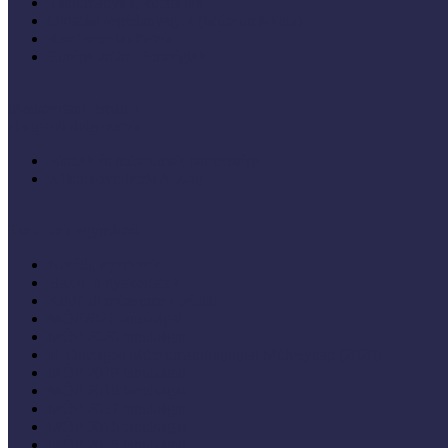
Tanulmányok, kutatások
Oktatási segédanyagok (MúzeumIskola)
Konferenciakötetek
Európa 2020 - Stratégiák
Módszertani témáink
Hallgatói dolgozatok
Iskolák és múzeumok partnersége
KIállításrendezés A-Z-ig
Tanuljunk egymástól
Nívódíj nyertesek
Hazai jó gyakorlatok
Külföldi múzeumok példái
MŐF2021 tanulságai
MÖF 2020 tanulságai
II. Országos Múzeumandragógiai Műhelynap (2020)
MÖF 2019 tanulságai
MŐF 2018 tanulságai
MÖF 2017 tanulságai
MÖF 2016 tanulságai
MÖF 2015 tanulságai