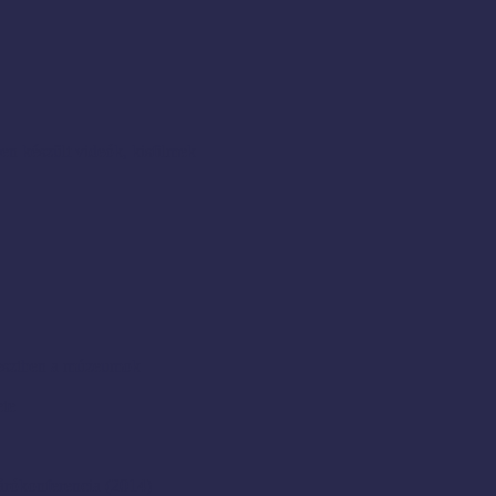
en készült videók, kisfilmek
resztben a múzeumok
ete
rókonferencia (2014)