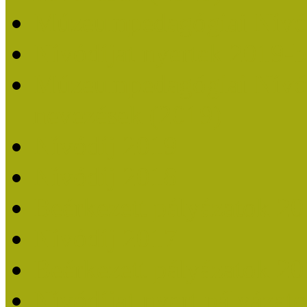
Múzeumpedagógiai Nívó
Nívódíjat nyertek 2019-
Múzeumpedagógiai Nívódí
nevezések (2019)
Nívódíj 2019
Nívódíj 2018
Beérkezett pályázatok 2
Nívódíj 2017
Beérkezett pályázatok 2
Nívódíjat nyert pályázat