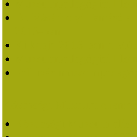
Múzeumpedagógiai Életm
Dr. Vásárhelyi Tamásé a
2013-ban
Ki kapja 2013-ban a Mú
Múzeumpedagógiai Életm
Felhívás múzeumpedagógi
Közösségi Múzeum elismer
Közösségi Múzeum elisme