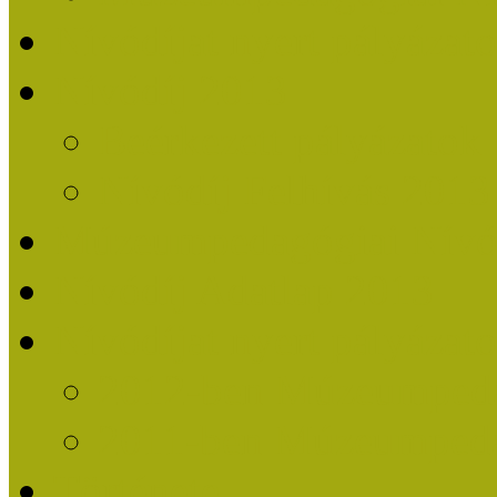
Nívódíjat nyert pályázat
Nívódíj 2013
Beérkezett pályázatok
Nívódíj Felhívás 2013
Múzeumpedagógiai Nívód
Nívódíj Adatlap 2013
Nívódíjat nyert pályáza
2012-ben Múzeumpedag
2011-ben Múzeumpedag
Története