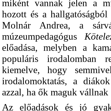
miként vannak jelen a m
hozott és a hallgatóságból 
Molnár Andrea, a sár
múzeumpedagógus
Kötel
előadása, melyben a kama
populáris irodalomban re
kiemelve, hogy semmive
irodalomoktatás, a diákok
azzal, ha ők maguk vállnak 
Az előadások és jó gyak