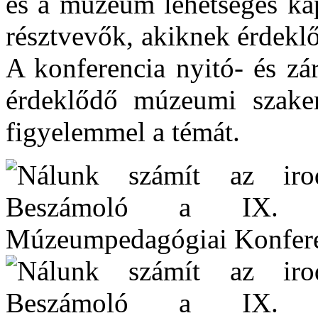
és a múzeum lehetséges kap
résztvevők, akiknek érdeklő
A konferencia nyitó- és zá
érdeklődő múzeumi szakem
figyelemmel a témát.