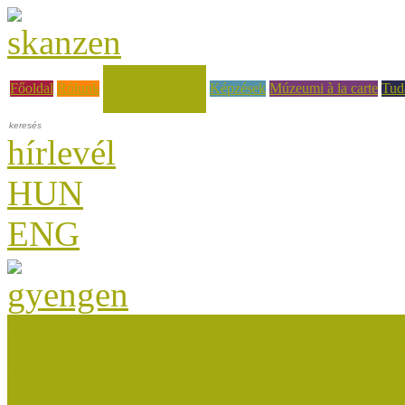
Hírek, események
Főoldal
Rólunk
Képzések
Múzeumi à la carte
Tud
hírlevél
HUN
ENG
Múzeumok Őszi Fesztiválja
Múzeumpedagógiai Nívódí