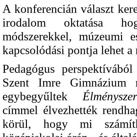
A konferencián választ kere
irodalom oktatása hog
módszerekkel, múzeumi es
kapcsolódási pontja lehet 
Pedagógus perspektívából
Szent Imre Gimnázium m
egybegyűltek
Élménysze
címmel élvezhették rendhag
körül, hogy mi számít