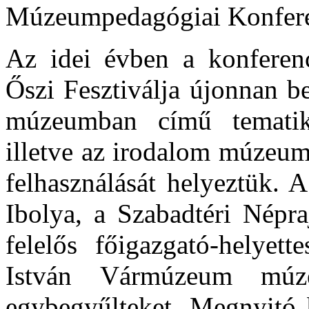
Az idei évben a konfere
Őszi Fesztiválja újonnan be
múzeumban című tematik
illetve az irodalom múzeum
felhasználását helyeztük. 
Ibolya, a Szabadtéri Népra
felelős főigazgató-helye
István Vármúzeum múze
egybegyűlteket. Megnyitó