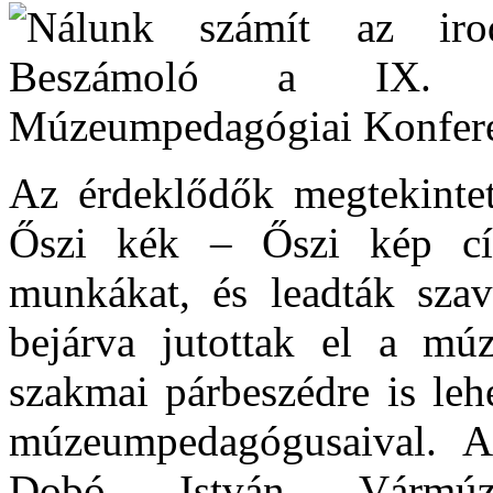
Az érdeklődők megtekinte
Őszi kék – Őszi kép cím
munkákat, és leadták szav
bejárva jutottak el a mú
szakmai párbeszédre is le
múzeumpedagógusaival. 
Dobó István Vármúz