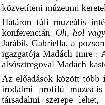
közvetíteni múzeumi kerete
Határon túli muzeális int
konferencián.
Oh, hol vag
Jarábik Gabriella, a pozs
igazgatója Madách Imre : A
alsósztregovai Madách-kast
Az előadások között több i
irodalmi profilú muzeáli
társadalmi szerepe lehet,