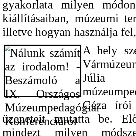
gyakorlata milyen módon
kiállításaiban, múzeumi te
illetve hogyan használja fel
A hely sz
Vármúzeum 
Júlia 
múzeumped
Géza írói
üzeneteit mutatta be. El
mindezt milyen módsze