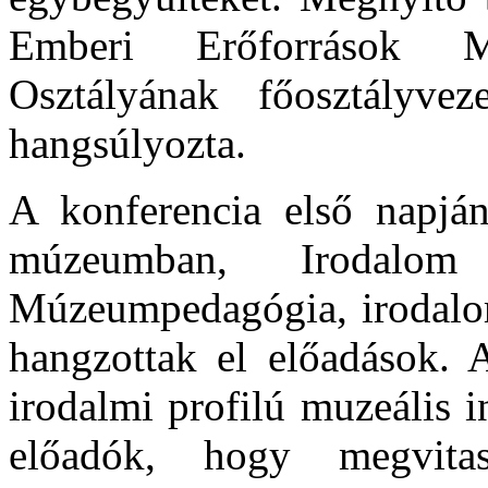
Emberi Erőforrások Mi
Osztályának főosztályvez
hangsúlyozta.
A konferencia első napjá
múzeumban, Irodalom
Múzeumpedagógia, irodalo
hangzottak el előadások. 
irodalmi profilú muzeális 
előadók, hogy megvita