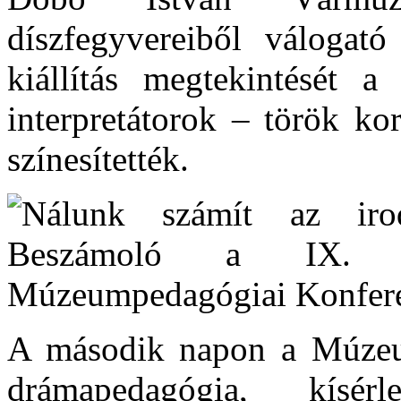
díszfegyvereiből válogat
kiállítás megtekintését 
interpretátorok – török ko
színesítették.
A második napon a Múzeum
drámapedagógia, kísér