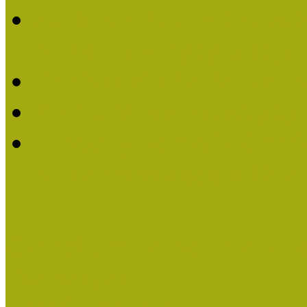
2016-ban Pató Mária és 
Múzeumpedagógus Díjat
Felhívás Kiváló Múzeum
Kiváló Múzeumpedagógus
Turcsányiné Kesik Gabrie
Múzeumpedagógus Díjat
Családbarát Múzeum elisme
Események