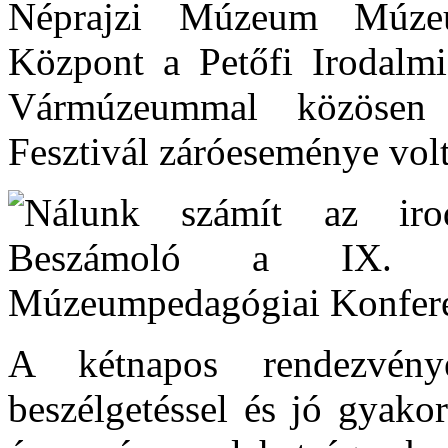
Néprajzi Múzeum Múzeu
Központ a Petőfi Irodal
Vármúzeummal közösen
Fesztivál záróeseménye volt
A kétnapos rendezvénye
beszélgetéssel és jó gyako