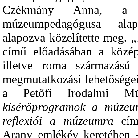
Czékmány Anna, a 
múzeumpedagógusa alap
alapozva közelítette meg.
„
című előadásában a középs
illetve roma származású
megmutatkozási lehetőségei
a Petőfi Irodalmi M
kísérőprogramok a múzeu
reflexiói a múzeumra
címm
Arany emlékév keretében