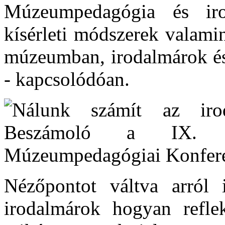
Múzeumpedagógia és irod
kísérleti módszerek valami
múzeumban, irodalmárok és
- kapcsolódóan.
Nézőpontot váltva arról 
irodalmárok hogyan refle