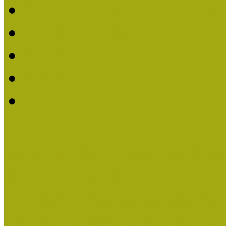
2019. évi MOKK Hírleve
2018. évi MOKK Hírleve
2017
2014.
2013.
ERASMUS + (KA120-AD
Közösségek Hete
Országos Múzeumpedagógia
Országos Múzeumpedagógia