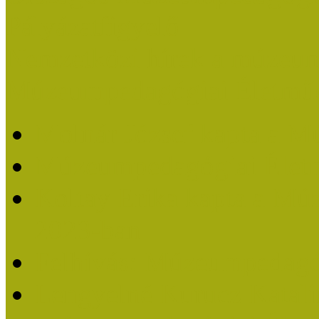
Pályázatfigyelő
Nemzetközi hírek a múzeum
Múzeumpedagógiai Életmű
Molnár József kapta a M
Múzeumpedagógiai Élet
Koltay Erika kapta a Mú
2023-ban
Felhívás: Múzeumpedagó
Lengyelné Kurucz Katali