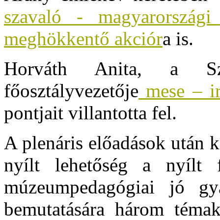
szavaló - magyarországi
meghökkentő akciór
a is.
Horváth Anita, a Sz
főosztályvezetője
mese – i
pontjait villantotta fel.
A plenáris előadások után 
nyílt lehetőség a nyílt 
múzeumpedagógiai jó gya
bemutatására három téma