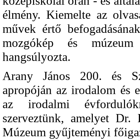
középiskolai órán - és álta
élmény. Kiemelte az olvasá
művek értő befogadásának 
mozgókép és múzeum ol
hangsúlyozta.
Arany János 200. és S
apropóján az irodalom és e
az irodalmi évfordulókr
szerveztünk, amelyet Dr. 
Múzeum gyűjteményi főigaz