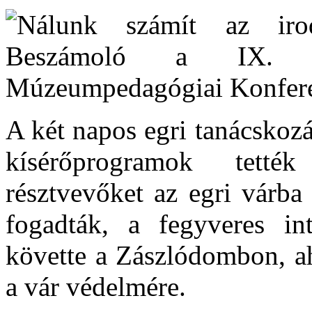
A két napos egri tanácskozá
kísérőprogramok tett
résztvevőket az egri várba 
fogadták, a fegyveres int
követte a Zászlódombon, ah
a vár védelmére.