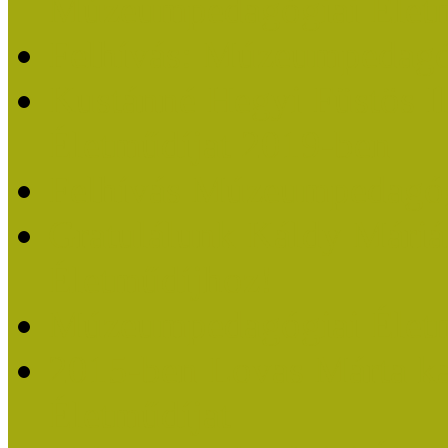
Múzeumpedagógiai Életm
Felhívás: Múzeumpedagó
Kustánné Hegyi Füstös I
Életműdíjat 2019-ben
Felhívás Múzeumpedagóg
Gratulálunk Káldy Mári
Életműdíjhoz!
Múzeumpedagógiai Élet
2015-ben Lovas Márta k
Életműdíjat