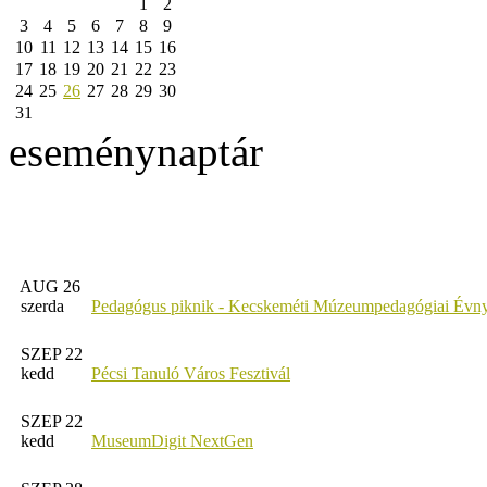
1
2
3
4
5
6
7
8
9
10
11
12
13
14
15
16
17
18
19
20
21
22
23
24
25
26
27
28
29
30
31
eseménynaptár
AUG 26
szerda
Pedagógus piknik - Kecskeméti Múzeumpedagógiai Évny
SZEP 22
kedd
Pécsi Tanuló Város Fesztivál
SZEP 22
kedd
MuseumDigit NextGen