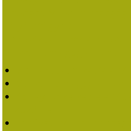
Országos Múzeumpedagógia
Pályázatfigyelő
Nemzetközi hírek a múzeum
Múzeumpedagógiai Életmű
Molnár József kapta a M
Múzeumpedagógiai Élet
Koltay Erika kapta a Mú
2023-ban
Felhívás: Múzeumpedagó