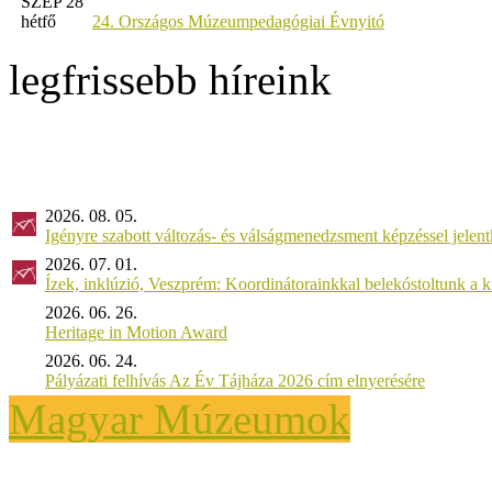
SZEP 28
hétfő
24. Országos Múzeumpedagógiai Évnyitó
legfrissebb híreink
2026. 08. 05.
Igényre szabott változás- és válságmenedzsment képzéssel jel
2026. 07. 01.
Ízek, inklúzió, Veszprém: Koordinátorainkkal belekóstoltunk a 
2026. 06. 26.
Heritage in Motion Award
2026. 06. 24.
Pályázati felhívás Az Év Tájháza 2026 cím elnyerésére
Magyar Múzeumok