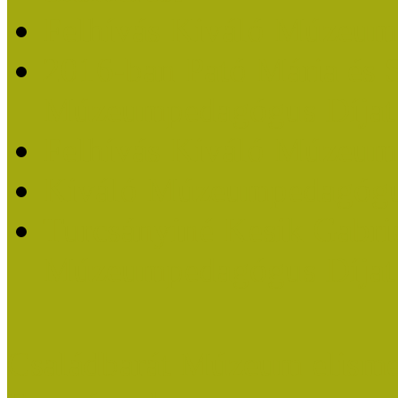
Felhívás Kiváló Múzeum
2016-ban Pató Mária és 
Múzeumpedagógus Díjat
Felhívás Kiváló Múzeum
Kiváló Múzeumpedagógus
Turcsányiné Kesik Gabrie
Múzeumpedagógus Díjat
Családbarát Múzeum elisme