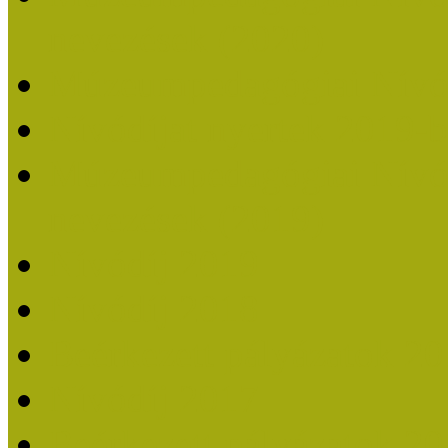
nevezések (2020)
Múzeumpedagógiai Nívó
Nívódíjat nyertek 2019-
Múzeumpedagógiai Nívódí
nevezések (2019)
Nívódíj 2019
Nívódíj 2018
Beérkezett pályázatok 2
Nívódíj 2017
Beérkezett pályázatok 2