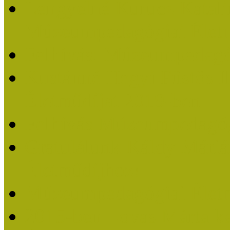
Lengyelné Kurucz Katali
Múzeumpedagógiai Életm
Felhívás: Múzeumpedagó
Kustánné Hegyi Füstös I
Életműdíjat 2019-ben
Felhívás Múzeumpedagóg
Gratulálunk Káldy Mári
Életműdíjhoz!
Múzeumpedagógiai Élet
2015-ben Lovas Márta k