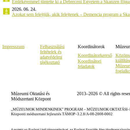
Emlékéremmel tüntette ki a Debreceni Egyetem a Skanzen főiga
2026. 06. 24.
Azokat sem felejtjük, akik felejtenek – Demencia program a Sk
Impresszum
Felhasználási
Koordinátorok
Múzeumi
feltételek és
Koordinátorkereső
Közöns
adatvédelmi
kiállítá
Koordinátori
tájékoztató
Múzeum
feladatok
foglalk
Múzeumi Oktatási és
2013–2026 © All rights rese
Módszertani Központ
„MÚZEUMOK MINDENKINEK” PROGRAM – MÚZEUMOK OKTATÁSI–KÉ
Központi módszertani fejlesztés TÁMOP–3.2.8/A-08-2008-0002
A projekt az Európai Unió támogatásával, az Európai Szociális Alap társfinanszírozá