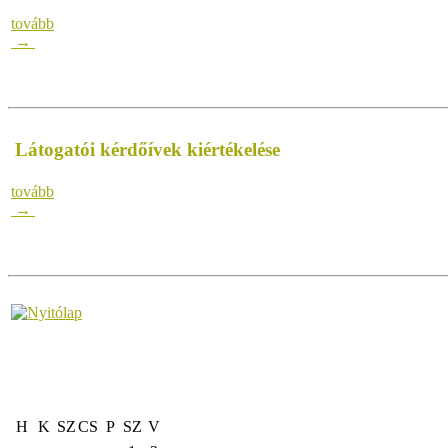
tovább
→
Látogatói kérdőívek kiértékelése
tovább
→
H
K
SZ
CS
P
SZ
V