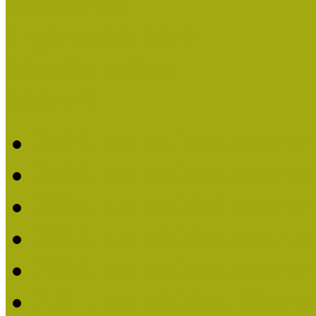
Események
Legfrissebb hírek
Aktuális cikkek
Hírlevél
2026. évi MOKK hírleve
2025. évi MOKK hírleve
2024. évi MOKK hírleve
2023. évi MOKK hírleve
2022. évi MOKK hírleve
2021. évi MOKK Hírleve