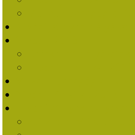
Múzeumpedagógiai Nív
Nívódíjat nyert pályázat
Nívódíj 2013
Beérkezett pályázatok
Nívódíj Felhívás 2013
Múzeumpedagógiai Nívód
Nívódíj Adatlap 2013
Nívódíjat nyert pályáza
2012-ben Múzeumpedag
2011-ben Múzeumpedag