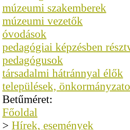
múzeumi szakemberek
múzeumi vezetők
óvodások
pedagógiai képzésben rész
pedagógusok
társadalmi hátránnyal élők
települések, önkormányzat
Betűméret:
Főoldal
>
Hírek, események