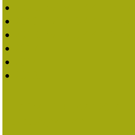
2020. évi MOKK Hírleve
2019. évi MOKK Hírleve
2018. évi MOKK Hírleve
2017
2014.
2013.
ERASMUS + (KA120-AD
Közösségek Hete
Országos Múzeumpedagógia