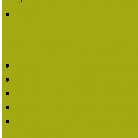
Története
Kiváló Múzeumpedagógus 
Kiváló Múzeumpedagóg
Kiváló Múzeumpedagóg
Kiváló Múzeumpedagógu
Kiváló Múzeumpedagógu
2018-ban Joó Emese kap
elismerést