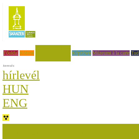
Hírek, események
Főoldal
Rólunk
Képzések
Múzeumi à la carte
Tud
hírlevél
HUN
ENG
Múzeumok Őszi Fesztiválja