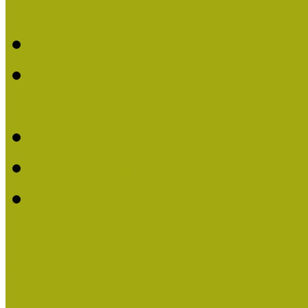
Életműdíjat
Múzeumpedagógiai Életm
Dr. Vásárhelyi Tamásé a
2013-ban
Ki kapja 2013-ban a Mú
Múzeumpedagógiai Életm
Felhívás múzeumpedagógi
Közösségi Múzeum elismer