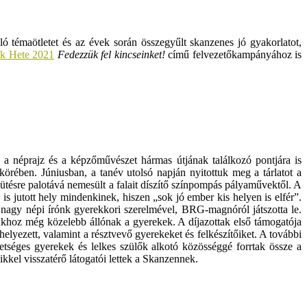
témaötletet és az évek során összegyűlt skanzenes jó gyakorlatot,
k Hete 2021
Fedezzük fel kincseinket!
című felvezetőkampányához is
 a néprajz és a képzőművészet hármas útjának találkozó pontjára is
rében. Júniusban, a tanév utolsó napján nyitottuk meg a tárlatot a
sütésre palotává nemesült a falait díszítő színpompás pályaművektől. A
jutott hely mindenkinek, hiszen „sok jó ember kis helyen is elfér”.
, nagy népi írónk gyerekkori szerelmével, BRG-magnóról játszotta le.
ukhoz még közelebb állónak a gyerekek. A díjazottak első támogatója
helyezett, valamint a résztvevő gyerekeket és felkészítőiket. A további
etséges gyerekek és lelkes szülők alkotó közösséggé forrtak össze a
kel visszatérő látogatói lettek a Skanzennek.