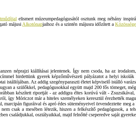
műdíjjal
elismert múzeumpedagógusától osztunk meg néhány inspiráló 
gató májusi
Alkotónap
jaihoz és a szintén májusra időzített a
Közössége
nzen néprajzi kiállításai jelentenek. Így nem csoda, ha az irodalom,
ímmel hirdettünk gyerek képzőművészeti pályázatot a helyi iskolák kö
i istállójában. Az addig szegényparaszti életet képviselő istálló varáz
gyan a szülőkkel, pedagógusokkal együtt majd 200 fős tömeget, még is 
ábban készített riportját - az addigra éltes korúvá vált - Zsuzsikával
áról, így Móriczot már a hiteles személyeken keresztül érezhették mag
val, marcipán figuráival és apró édes süteményeivel örvendeztette meg a 
ja nem csak a mesében létezik, hiszen a felkészítő pedagógusok, a teh
családjukkal, osztályaikkal, majd felnőtté cseperedve saját gyerekeik