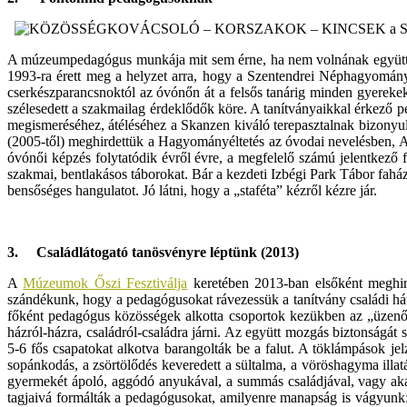
A múzeumpedagógus munkája mit sem érne, ha nem volnának együttmű
1993-ra érett meg a helyzet arra, hogy a Szentendrei Néphagyományt 
cserkészparancsnoktól az óvónőn át a felsős tanárig minden gyerekekk
szélesedett a szakmailag érdeklődők köre. A tanítványaikkal érkező p
megismeréséhez, átéléséhez a Skanzen kiváló terepasztalnak bizonyult
(2005-től) meghirdettük a Hagyományéltetés az óvodai nevelésben, A
óvónői képzés folytatódik évről évre, a megfelelő számú jelentkező 
szakmai, bentlakásos táborokat. Bár a kezdeti Izbégi Park Tábor faházai
bensőséges hangulatot. Jó látni, hogy a „staféta” kézről kézre jár.
3.
Családlátogató tanösvényre léptünk (2013)
A
Múzeumok Őszi Fesztiválja
keretében 2013-ban elsőként meghird
szándékunk, hogy a pedagógusokat rávezessük a tanítvány családi hát
főként pedagógus közösségek alkotta csoportok kezükben az „üzenő f
házról-házra, családról-családra járni. Az együtt mozgás biztonságát 
5-6 fős csapatokat alkotva barangolták be a falut. A töklámpások j
sopánkodás, a zsörtölődés keveredett a sültalma, a vöröshagyma illa
gyermekét ápoló, aggódó anyukával, a summás családjával, vagy akár 
tagjaivá formálták a pedagógusokat, amilyenre manapság is vágyunk: