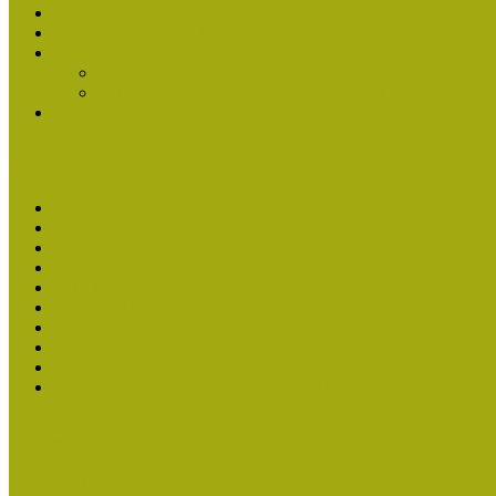
Múzeumpedagógiai Nívódíj Felhívás 2013
Nívódíj Adatlap 2013
Nívódíjat nyert pályázatok 2011-2012
2012-ben Múzeumpedagógiai Nívódíjat nyertek
2011-ben Múzeumpedagógiai Nívódíjat nyertek
Története
Kiváló Múzeumpedagógus Díj
Kiváló Múzeumpedagógus 2026
Kiváló Múzeumpedagógus 2024
Kiváló Múzeumpedagógus Díj 2022
Kiváló Múzeumpedagógus Díj 2020
2018-ban Joó Emese kapta a Kiváló Múzeumpedagógus elisme
Felhívás Kiváló Múzeumpedagógus Díjra 2018
2016-ban Pató Mária és Szabics Ágnes kaptak Kiváló Múzeum
Felhívás Kiváló Múzeumpedagógus Díjra (2016)
Kiváló Múzeumpedagógus Díj Adatlap 2016
Turcsányiné Kesik Gabriella kapta a Kiváló Múzeumpedagógus
Családbarát Múzeum elismerés
Események
Legfrissebb hírek