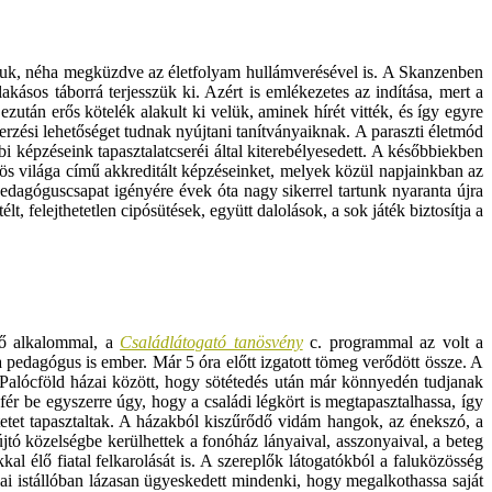
uk, néha megküzdve az életfolyam hullámverésével is. A Skanzenben
ásos táborrá terjesszük ki. Azért is emlékezetes az indítása, mert a
után erős kötelék alakult ki velük, aminek hírét vitték, és így egyre
rzési lehetőséget tudnak nyújtani tanítványaiknak. A paraszti életmód
 képzéseink tapasztalatcseréi által kiterebélyesedett. A későbbiekben
s világa című akkreditált képzéseinket, melyek közül napjainkban az
edagóguscsapat igényére évek óta nagy sikerrel tartunk nyaranta újra
, felejthetetlen cipósütések, együtt dalolások, a sok játék biztosítja a
ső alkalommal, a
Családlátogató tanösvény
c. programmal az volt a
pedagógus is ember. Már 5 óra előtt izgatott tömeg verődött össze. A
 Palócföld házai között, hogy sötétedés után már könnyedén tudjanak
fér be egyszerre úgy, hogy a családi légkört is megtapasztalhassa, így
etet tapasztaltak. A házakból kiszűrődő vidám hangok, az énekszó, a
tó közelségbe kerülhettek a fonóház lányaival, asszonyaival, a beteg
 élő fiatal felkarolását is. A szereplők látogatókból a faluközösség
i istállóban lázasan ügyeskedett mindenki, hogy megalkothassa saját