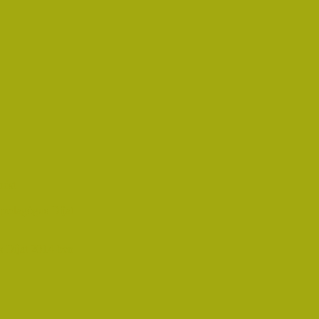
rést
pedagógus Díjat
 Díjat 2014-ben