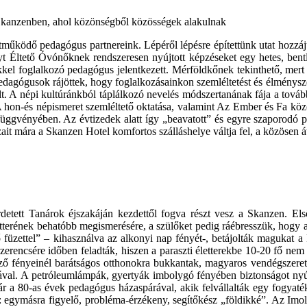
ködő pedagógus partnereink. Lépéről lépésre építettünk utat hozzáj
Éltető Óvónőknek rendszeresen nyújtott képzéseket egy hetes, bentlak
el foglalkozó pedagógus jelentkezett. Mérföldkőnek tekinthető, mert ez
edagógusok rájöttek, hogy foglalkozásainkon szemléltetést és élménysze
. A népi kultúránkból táplálkozó nevelés módszertanának fája a további
 hon-és népismeret szemléltető oktatása, valamint Az Ember és Fa közö
függvényében. Az évtizedek alatt így „beavatott” és egyre szaporodó p
t mára a Skanzen Hotel komfortos szálláshelye váltja fel, a közösen átélt
etett Tanárok éjszakáján kezdettől fogva részt vesz a Skanzen. El
terének behatóbb megismerésére, a szülőket pedig ráébresszük, hogy a 
üzettel” – kihasználva az alkonyi nap fényét-, betájolták magukat a
szerencsére időben feladták, hiszen a paraszti életterekbe 10-20 fő nem 
elző fényeinél barátságos otthonokra bukkantak, magyaros vendégszeret
tával. A petróleumlámpák, gyertyák imbolygó fényében biztonságot nyúj
a 80-as évek pedagógus házaspárával, akik felvállalták egy fogyatékkal
 egymásra figyelő, probléma-érzékeny, segítőkész „földikké”. Az Imola