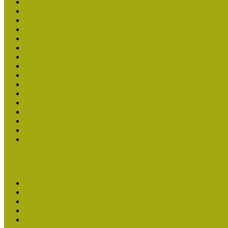
Molnár József kapta a Múzeumpedagógiai Életműdíjat
Múzeumpedagógiai Életműdíj 2025
Koltay Erika kapta a Múzeumpedagógiai Életműdíjat 2023-ban
Felhívás: Múzeumpedagógiai Életműdíj 2023
Lengyelné Kurucz Katalin kapta 2021-ben a Múzeumpedagógia
Felhívás: Múzeumpedagógiai Életműdíj 2021
Kustánné Hegyi Füstös Ilona kapta a Múzeumpedagógiai Életm
Felhívás Múzeumpedagógiai Életműdíjra 2019
Gratulálunk Káldy Máriának a Múzeumpedagógiai Életműdíjh
Múzeumpedagógiai Életműdíj 2017
2015-ben Lovas Márta kapta a Múzeumpedagógiai Életműdíjat
Múzeumpedagógiai Életműdíj 2015 - Felhívás
Dr. Vásárhelyi Tamásé a Múzeumpedagógiai Életműdíj 2013-b
Ki kapja 2013-ban a Múzeumpedagógiai Életműdíjat?
Múzeumpedagógiai Életműdíj 2013 adatlap
Felhívás múzeumpedagógiai életmű elismerésére 2013
Közösségi Múzeum elismerés
Közösségi Múzeum elismerő címben részesültek
Közösségi Múzeum 2024
Közösségi Múzeum 2023
Közösségi Múzeum 2021
Közösségi Múzeum 2020