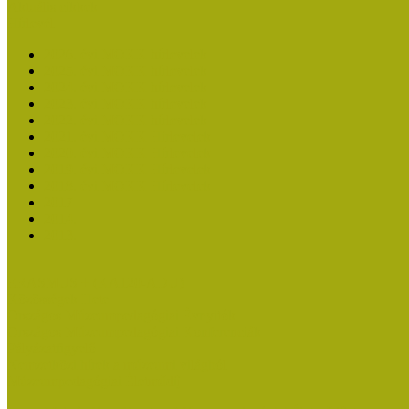
Aktuális cikkek
Hírlevél
2026. évi MOKK hírlevelek
2025. évi MOKK hírlevelek
2024. évi MOKK hírlevelek
2023. évi MOKK hírlevelek
2022. évi MOKK hírlevelek
2021. évi MOKK Hírlevelek
2020. évi MOKK Hírlevelek
2019. évi MOKK Hírlevelek
2018. évi MOKK Hírlevelek
2017
2014.
2013.
ERASMUS + (KA120-ADU)
Közösségek Hete
Országos Múzeumpedagógiai Évnyitók
Országos Múzeumpedagógiai Konferenciák
Pályázatfigyelő
Nemzetközi hírek a múzeumi világból
Múzeumpedagógiai Életműdíj