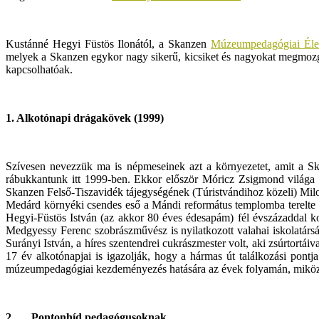
Kustánné Hegyi Füstös Ilonától, a Skanzen
Múzeumpedagógiai Élet
melyek a Skanzen egykor nagy sikerű, kicsiket és nagyokat megmoz
kapcsolhatóak.
1. Alkotónapi drágakövek (1999)
Szívesen nevezzük ma is népmeseinek azt a környezetet, amit a Ska
rábukkantunk itt 1999-ben. Ekkor először Móricz Zsigmond világa c
Skanzen Felső-Tiszavidék tájegységének (Túristvándihoz közeli) Milota
Medárd környéki csendes eső a Mándi református templomba terelte u
Hegyi-Füstös István (az akkor 80 éves édesapám) fél évszázaddal kor
Medgyessy Ferenc szobrászművész is nyilatkozott valahai iskolatárs
Surányi István, a híres szentendrei cukrászmester volt, aki zsúrtortái
17 év alkotónapjai is igazolják, hogy a hármas út találkozási pont
múzeumpedagógiai kezdeményezés hatására az évek folyamán, miközben 
2.
Pontonhíd pedagógusoknak