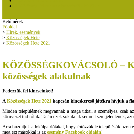
Közösségi Múzeum 2019
A Közösségi Múzeum elismerésről dióhéjban
Betűméret:
Főoldal
>
Hírek, események
>
Közösségek Hete
>
Közösségek Hete 2021
KÖZÖSSÉGKOVÁCSOLÓ – KORS
közösségek alakulnak
Fedezzük fel kincseinket!
A
Közösségek Hete 2021
kapcsán kincskereső játékra hívjuk a fiat
Minden településnek megvannak a maga titkai, a személyes, csak az 
környezet tud róluk. Talán ezek sokaknak semmit sem jelentenek, az
Arra buzdítjuk a lokálpatriótákat, hogy fotózzák le településük azon 
meg ezt másokkal is az
esemény Facebook oldalán
!