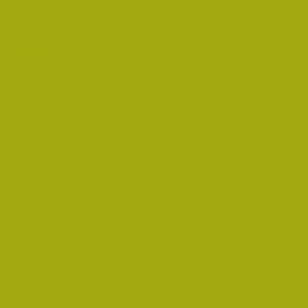
i Életműdíjat
űdíjat 2019-ben
oz!
an