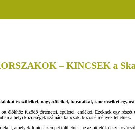
ZAKOK – KINCSEK a Skanzen
alokat és szüleiket, nagyszüleiket, barátaikat, ismerőseiket egyará
ott élőkhöz fűződő történetei, épületei, emlékei. Ezeknek egy részét 
onban a helyi közösségek számára kapcsok, közös élmények lehetnek.
értékeit, amelyek fontos szerepet tölthetnek be az ott élők összekovácso