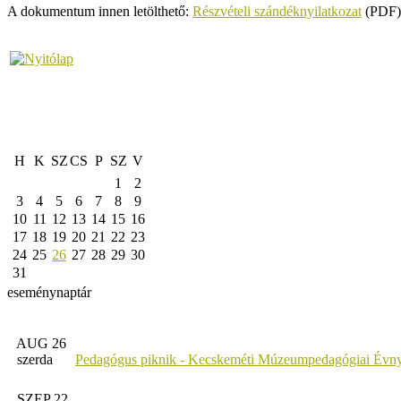
A dokumentum innen letölthető:
Részvételi szándéknyilatkozat
(PDF)
H
K
SZ
CS
P
SZ
V
1
2
3
4
5
6
7
8
9
10
11
12
13
14
15
16
17
18
19
20
21
22
23
24
25
26
27
28
29
30
31
eseménynaptár
AUG 26
szerda
Pedagógus piknik - Kecskeméti Múzeumpedagógiai Évny
SZEP 22