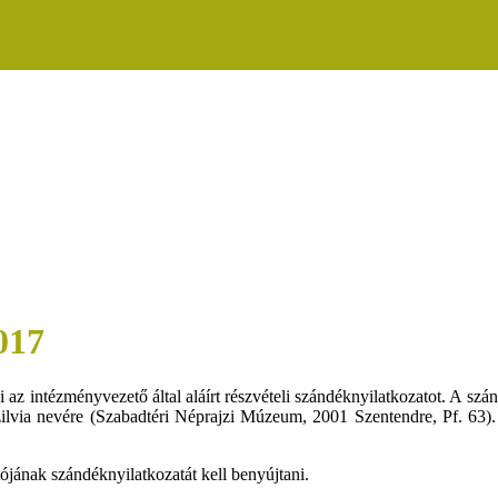
017
 intézményvezető által aláírt részvételi szándéknyilatkozatot. A szándékn
lvia nevére (Szabadtéri Néprajzi Múzeum, 2001 Szentendre, Pf. 63). A 
ának szándéknyilatkozatát kell benyújtani.