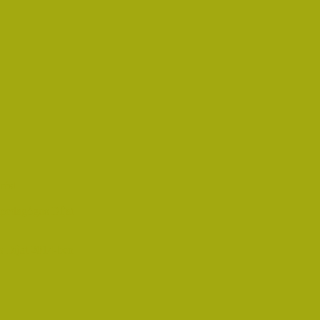
rést
pedagógus Díjat
 Díjat 2014-ben