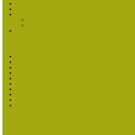
Múzeumpedagógiai Nívódíj Felhívás 2013
Nívódíj Adatlap 2013
Nívódíjat nyert pályázatok 2011-2012
2012-ben Múzeumpedagógiai Nívódíjat nyertek
2011-ben Múzeumpedagógiai Nívódíjat nyertek
Története
Kiváló Múzeumpedagógus Díj
Kiváló Múzeumpedagógus 2026
Kiváló Múzeumpedagógus 2024
Kiváló Múzeumpedagógus Díj 2022
Kiváló Múzeumpedagógus Díj 2020
2018-ban Joó Emese kapta a Kiváló Múzeumpedagógus elisme
Felhívás Kiváló Múzeumpedagógus Díjra 2018
2016-ban Pató Mária és Szabics Ágnes kaptak Kiváló Múzeum
Felhívás Kiváló Múzeumpedagógus Díjra (2016)
Kiváló Múzeumpedagógus Díj Adatlap 2016
Turcsányiné Kesik Gabriella kapta a Kiváló Múzeumpedagógus
Családbarát Múzeum elismerés
Események
Legfrissebb hírek