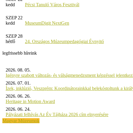
kedd
Pécsi Tanuló Város Fesztivál
SZEP 22
kedd
MuseumDigit NextGen
SZEP 28
hétfő
24. Országos Múzeumpedagógiai Évnyitó
legfrissebb híreink
2026. 08. 05.
Igényre szabott változás- és válságmenedzsment képzéssel jelent
2026. 07. 01.
Ízek, inklúzió, Veszprém: Koordinátorainkkal belekóstoltunk a kirá
2026. 06. 26.
Heritage in Motion Award
2026. 06. 24.
Pályázati felhívás Az Év Tájháza 2026 cím elnyerésére
Magyar Múzeumok