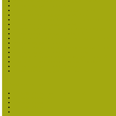
Molnár József kapta a Múzeumpedagógiai Életműdíjat
Múzeumpedagógiai Életműdíj 2025
Koltay Erika kapta a Múzeumpedagógiai Életműdíjat 2023-ban
Felhívás: Múzeumpedagógiai Életműdíj 2023
Lengyelné Kurucz Katalin kapta 2021-ben a Múzeumpedagógia
Felhívás: Múzeumpedagógiai Életműdíj 2021
Kustánné Hegyi Füstös Ilona kapta a Múzeumpedagógiai Életm
Felhívás Múzeumpedagógiai Életműdíjra 2019
Gratulálunk Káldy Máriának a Múzeumpedagógiai Életműdíjh
Múzeumpedagógiai Életműdíj 2017
2015-ben Lovas Márta kapta a Múzeumpedagógiai Életműdíjat
Múzeumpedagógiai Életműdíj 2015 - Felhívás
Dr. Vásárhelyi Tamásé a Múzeumpedagógiai Életműdíj 2013-b
Ki kapja 2013-ban a Múzeumpedagógiai Életműdíjat?
Múzeumpedagógiai Életműdíj 2013 adatlap
Felhívás múzeumpedagógiai életmű elismerésére 2013
Közösségi Múzeum elismerés
Közösségi Múzeum elismerő címben részesültek
Közösségi Múzeum 2024
Közösségi Múzeum 2023
Közösségi Múzeum 2021
Közösségi Múzeum 2020