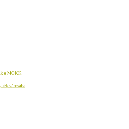
kezik a MOKK
lynék városába