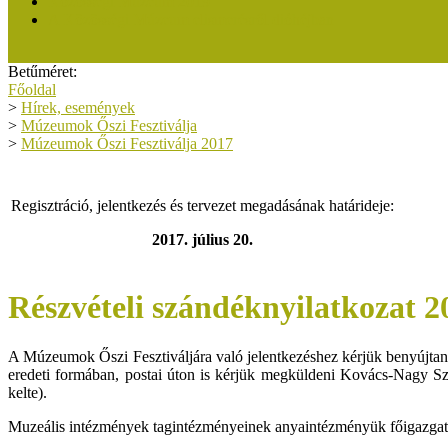
Közösségi Múzeum 2019
A Közösségi Múzeum elismerésről dióhéjban
Betűméret:
Főoldal
>
Hírek, események
>
Múzeumok Őszi Fesztiválja
>
Múzeumok Őszi Fesztiválja 2017
Regisztráció, jelentkezés és tervezet megadásának határideje:
2017. július 20.
Részvételi szándéknyilatkozat 2
A Múzeumok Őszi Fesztiváljára való jelentkezéshez kérjük benyújtani az
eredeti formában, postai úton is kérjük megküldeni Kovács-Nagy Szi
kelte).
Muzeális intézmények tagintézményeinek anyaintézményük főigazgatój