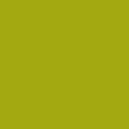
i Életműdíjat
űdíjat 2019-ben
oz!
an