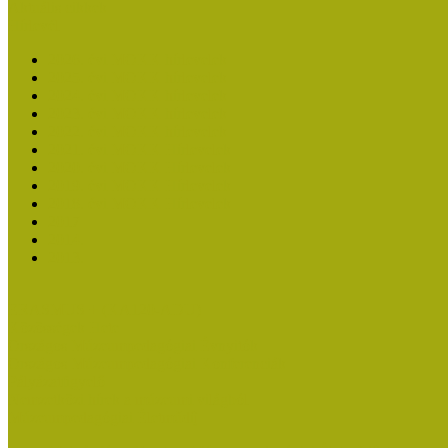
Aktuális cikkek
Hírlevél
2026. évi MOKK hírlevelek
2025. évi MOKK hírlevelek
2024. évi MOKK hírlevelek
2023. évi MOKK hírlevelek
2022. évi MOKK hírlevelek
2021. évi MOKK Hírlevelek
2020. évi MOKK Hírlevelek
2019. évi MOKK Hírlevelek
2018. évi MOKK Hírlevelek
2017
2014.
2013.
ERASMUS + (KA120-ADU)
Közösségek Hete
Országos Múzeumpedagógiai Évnyitók
Országos Múzeumpedagógiai Konferenciák
Pályázatfigyelő
Nemzetközi hírek a múzeumi világból
Múzeumpedagógiai Életműdíj