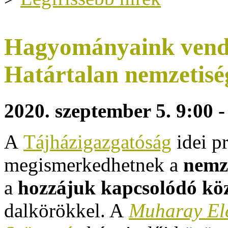
Hagyományaink vend
Határtalan nemzetisé
2020. szeptember 5.
9:00 -
A
Tájházigazgatóság
idei p
megismerkedhetnek a
n
emz
a
hozzájuk kapcsolódó kö
dalkörökkel. A
Muharay El