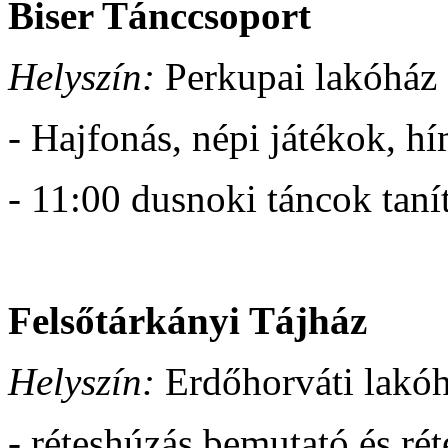
Biser Tánccsoport
Helyszín:
Perkupai lakóház 
- Hajfonás, népi játékok, h
- 11:00 dusnoki táncok taní
Felsőtárkányi Tájház
Helyszín:
Erdőhorváti lakóh
- réteshúzás bemutató és rét