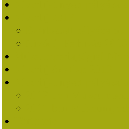
Nívódíjat nyert pályázat
Nívódíj 2013
Beérkezett pályázatok
Nívódíj Felhívás 2013
Múzeumpedagógiai Nívód
Nívódíj Adatlap 2013
Nívódíjat nyert pályáza
2012-ben Múzeumpedag
2011-ben Múzeumpedag
Története