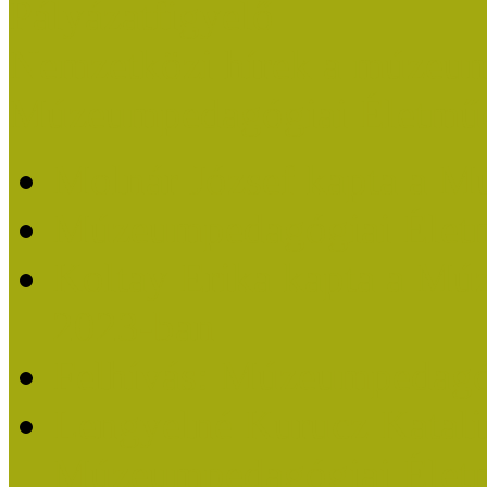
Pályázatfigyelő
Nemzetközi hírek a múzeum
Múzeumpedagógiai Életmű
Molnár József kapta a M
Múzeumpedagógiai Élet
Koltay Erika kapta a Mú
2023-ban
Felhívás: Múzeumpedagó
Lengyelné Kurucz Katali
Múzeumpedagógiai Életm