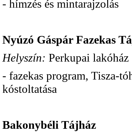
- hímzés és mintarajzolás
Nyúzó Gáspár Fazekas Tá
Helyszín:
Perkupai lakóház 
- fazekas program, Tisza-t
kóstoltatása
Bakonybéli Tájház