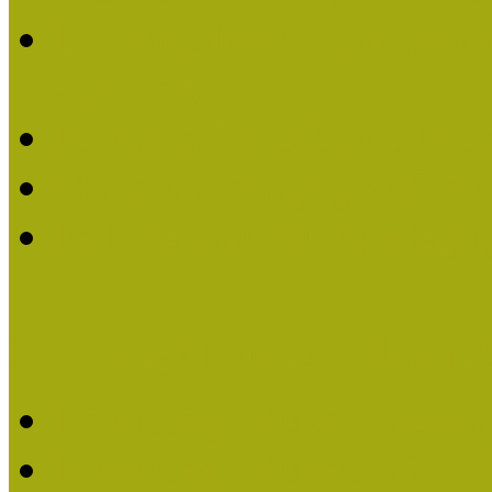
Dr. Vásárhelyi Tamásé a
2013-ban
Ki kapja 2013-ban a Mú
Múzeumpedagógiai Életm
Felhívás múzeumpedagógi
Közösségi Múzeum elismer
Közösségi Múzeum elisme
Közösségi Múzeum 202