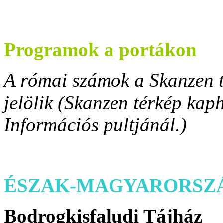
Programok a portákon
A római számok a Skanzen t
jelölik (Skanzen térkép kaph
Információs pultjánál.)
ÉSZAK-MAGYARORSZÁG
Bodrogkisfaludi Tájház