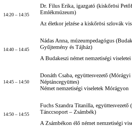
Dr. Filus Erika, igazgató (kiskőrösi Pető
Emlékmúzeum)
14:20 – 14:35
Az életkor jelzése a kiskőrösi szlovák vi
Nádas Anna, múzeumpedagógus (Budakes
Gyűjtemény és Tájház)
14:40 – 14:45
A Budakeszi német nemzetiségi viseletei
Donáth Csaba, együttesvezető (Mórágyi
Néptáncegyüttes)
14:45 – 14:50
Német nemzetiségi viseletek Mórágyon
Fuchs Szandra Titanilla, együttesvezető
Tánccsoport – Zsámbék)
14:50 – 14:55
A Zsámbékon élő német nemzetiségi vise