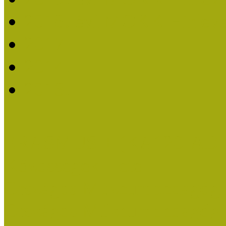
2018. évi MOKK Hírleve
2017
2014.
2013.
ERASMUS + (KA120-AD
Közösségek Hete
Országos Múzeumpedagógia
Országos Múzeumpedagógia