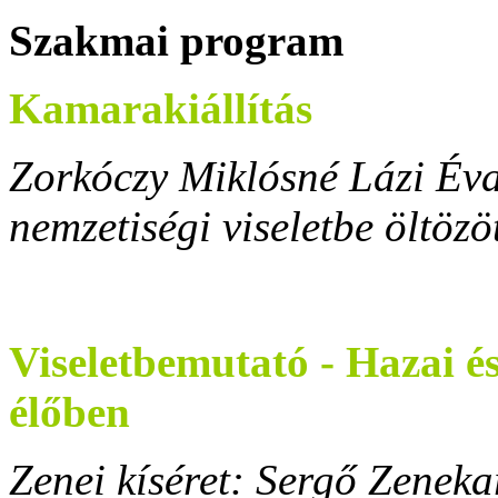
Szakmai program
Kamarakiállítás
Zorkóczy Miklósné Lázi Év
nemzetiségi viseletbe öltöz
Viseletbemutató - Hazai és
élőben
Zenei kíséret: Sergő Zeneka