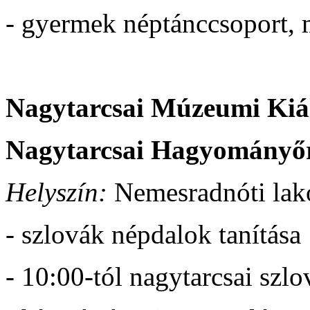
- gyermek néptánccsoport, 
Nagytarcsai Múzeumi Kiál
Nagytarcsai Hagyományőrz
Helyszín:
Nemesradnóti lak
- szlovák népdalok tanítása
- 10:00-tól nagytarcsai szlo