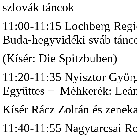
szlovák táncok
11:00-11:15 Lochberg Regi
Buda-hegyvidéki sváb tánc
(Kísér: Die Spitzbuben)
11:20-11:35 Nyisztor Gyö
Együttes ̶ Méhkerék: Leán
Kísér Rácz Zoltán és zenek
11:40-11:55 Nagytarcsai R