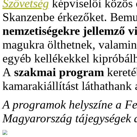
Szövetség
képviselői közös 
Skanzenbe érkezőket. Bemu
nemzetiségekre jellemző vi
magukra ölthetnek, valamint 
egyéb kellékekkel kipróbál
A
szakmai program
keret
kamarakiállítást láthathank
A programok helyszíne a Fe
Magyarország tájegységek a