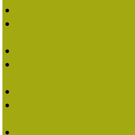
Felhívás: Múzeumpedagó
Kustánné Hegyi Füstös I
Életműdíjat 2019-ben
Felhívás Múzeumpedagóg
Gratulálunk Káldy Mári
Életműdíjhoz!
Múzeumpedagógiai Élet
2015-ben Lovas Márta k
Életműdíjat
Múzeumpedagógiai Életm