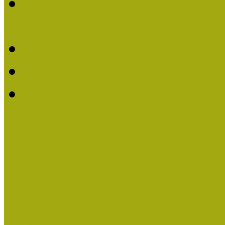
2016-ban Pató Mária és 
Múzeumpedagógus Díjat
Felhívás Kiváló Múzeum
Kiváló Múzeumpedagógus
Turcsányiné Kesik Gabrie
Múzeumpedagógus Díjat
Családbarát Múzeum elisme
Események
Legfrissebb hírek