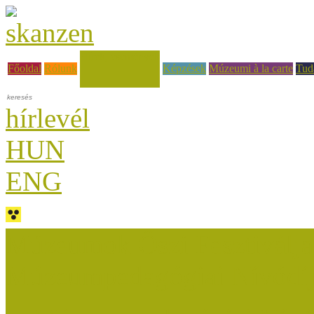
Hírek, események
Főoldal
Rólunk
Képzések
Múzeumi à la carte
Tud
hírlevél
HUN
ENG
Múzeumok Őszi Fesztiválja
Múzeumpedagógiai Nívódí