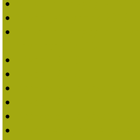
Múzeumpedagógiai Nívó
Nívódíjat nyertek 2019-
Múzeumpedagógiai Nívódí
nevezések (2019)
Nívódíj 2019
Nívódíj 2018
Beérkezett pályázatok 2
Nívódíj 2017
Beérkezett pályázatok 2
Nívódíjat nyert pályázat