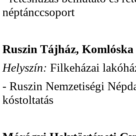
néptánccsoport
Ruszin Tájház, Komlóska
Helyszín:
Filkeházai lakóhá
- Ruszin Nemzetiségi Népdal
kóstoltatás