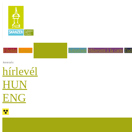
Hírek, események
Főoldal
Rólunk
Képzések
Múzeumi à la carte
Tud
hírlevél
HUN
ENG
Múzeumok Őszi Fesztiválja