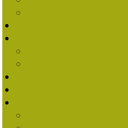
Múzeumpedagógiai Nív
Nívódíjat nyert pályázat
Nívódíj 2013
Beérkezett pályázatok
Nívódíj Felhívás 2013
Múzeumpedagógiai Nívód
Nívódíj Adatlap 2013
Nívódíjat nyert pályáza
2012-ben Múzeumpedag
2011-ben Múzeumpedag