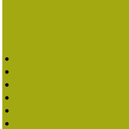
Események
Legfrissebb hírek
Aktuális cikkek
Hírlevél
2026. évi MOKK hírleve
2025. évi MOKK hírleve
2024. évi MOKK hírleve
2023. évi MOKK hírleve
2022. évi MOKK hírleve
2021. évi MOKK Hírleve