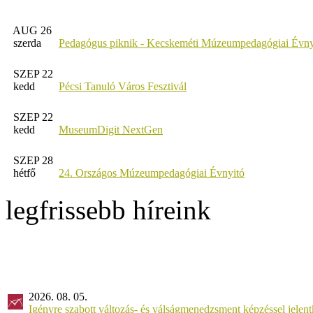
AUG 26
szerda
Pedagógus piknik - Kecskeméti Múzeumpedagógiai Évny
SZEP 22
kedd
Pécsi Tanuló Város Fesztivál
SZEP 22
kedd
MuseumDigit NextGen
SZEP 28
hétfő
24. Országos Múzeumpedagógiai Évnyitó
legfrissebb híreink
2026. 08. 05.
Igényre szabott változás- és válságmenedzsment képzéssel jel