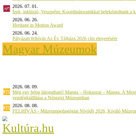
2026. 07. 01.
Ízek, inklúzió, Veszprém: Koordinátorainkkal belekóstoltunk a 
2026. 06. 26.
Heritage in Motion Award
2026. 06. 24.
Pályázati felhívás Az Év Tájháza 2026 cím elnyerésére
Magyar Múzeumok
2026. 08. 09.
Még egy hétig látogatható! Manga – Hokuszai – Manga. A Meste
vendégkiállítása a Néprajzi Múzeumban
2026. 08. 08.
FELHÍVÁS - Múzeumpedagógiai Nívódíj 2026, Kiváló Múzeu