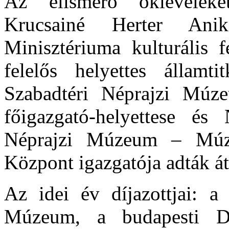
Az elismerő okleveleke
Krucsainé Herter Ani
Minisztériuma kulturális fe
felelős helyettes államt
Szabadtéri Néprajzi Múzeu
főigazgató-helyettese é
Néprajzi Múzeum – Múze
Központ igazgatója adták át
Az idei év díjazottjai: a
Múzeum, a budapesti D