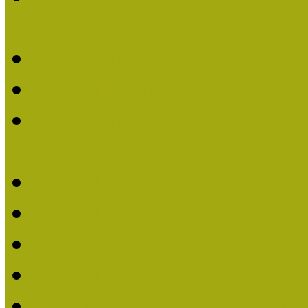
nevezések (2020)
Múzeumpedagógiai Nívó
Nívódíjat nyertek 2019-
Múzeumpedagógiai Nívódí
nevezések (2019)
Nívódíj 2019
Nívódíj 2018
Beérkezett pályázatok 2
Nívódíj 2017
Beérkezett pályázatok 2