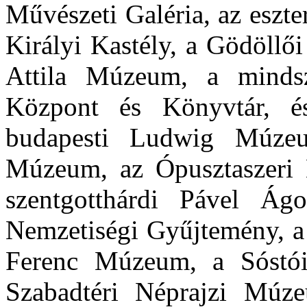
Művészeti Galéria, az esz
Királyi Kastély, a Gödöllő
Attila Múzeum, a mindsz
Központ és Könyvtár, és
budapesti Ludwig Múzeu
Múzeum, az Ópusztaszeri 
szentgotthárdi Pável Ágo
Nemzetiségi Gyűjtemény, a 
Ferenc Múzeum, a Sóstói
Szabadtéri Néprajzi Múz