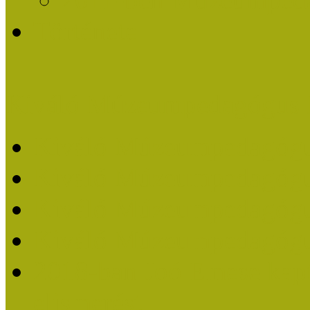
Története
Kiváló Múzeumpedagógus 
Kiváló Múzeumpedagóg
Kiváló Múzeumpedagóg
Kiváló Múzeumpedagógu
Kiváló Múzeumpedagógu
2018-ban Joó Emese kap
elismerést