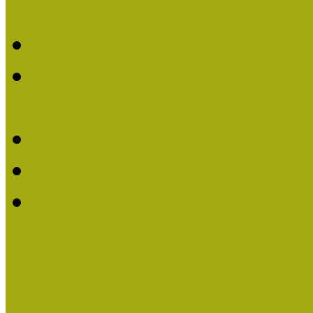
Életműdíjat
Múzeumpedagógiai Életm
Dr. Vásárhelyi Tamásé a
2013-ban
Ki kapja 2013-ban a Mú
Múzeumpedagógiai Életm
Felhívás múzeumpedagógi
Közösségi Múzeum elismer