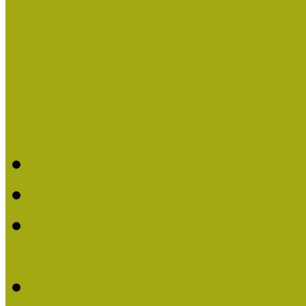
Országos Múzeumpedagógia
Pályázatfigyelő
Nemzetközi hírek a múzeum
Múzeumpedagógiai Életmű
Molnár József kapta a M
Múzeumpedagógiai Élet
Koltay Erika kapta a Mú
2023-ban
Felhívás: Múzeumpedagó