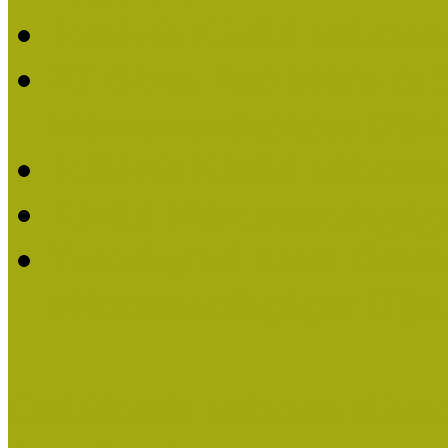
Felhívás Kiváló Múzeum
2016-ban Pató Mária és 
Múzeumpedagógus Díjat
Felhívás Kiváló Múzeum
Kiváló Múzeumpedagógus
Turcsányiné Kesik Gabrie
Múzeumpedagógus Díjat
Családbarát Múzeum elisme