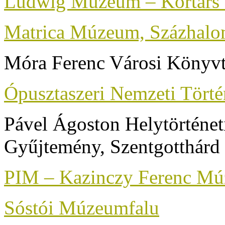
Ludwig Múzeum – Kortárs
Matrica Múzeum, Százhalo
Móra Ferenc Városi Könyv
Ópusztaszeri Nemzeti Tört
Pável Ágoston Helytörténet
Gyűjtemény, Szentgotthárd
PIM – Kazinczy Ferenc Múz
Sóstói Múzeumfalu