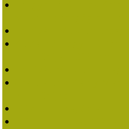
Lengyelné Kurucz Katali
Múzeumpedagógiai Életm
Felhívás: Múzeumpedagó
Kustánné Hegyi Füstös I
Életműdíjat 2019-ben
Felhívás Múzeumpedagóg
Gratulálunk Káldy Mári
Életműdíjhoz!
Múzeumpedagógiai Élet
2015-ben Lovas Márta k