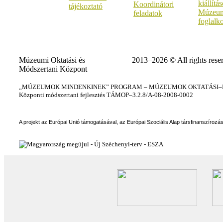
kiállítá
Koordinátori
tájékoztató
Múzeum
feladatok
foglalk
Múzeumi Oktatási és
2013–2026 © All rights rese
Módszertani Központ
„MÚZEUMOK MINDENKINEK” PROGRAM – MÚZEUMOK OKTATÁSI–KÉ
Központi módszertani fejlesztés TÁMOP–3.2.8/A-08-2008-0002
A projekt az Európai Unió támogatásával, az Európai Szociális Alap társfinanszírozá