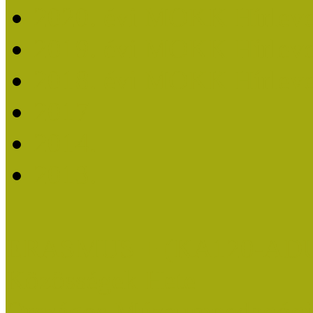
2020. évi MOKK Hírleve
2019. évi MOKK Hírleve
2018. évi MOKK Hírleve
2017
2014.
2013.
ERASMUS + (KA120-AD
Közösségek Hete
Országos Múzeumpedagógia