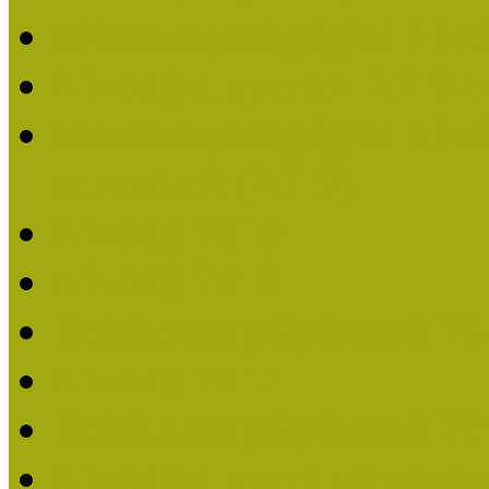
Múzeumpedagógiai Nívó
Nívódíjat nyertek 2019-
Múzeumpedagógiai Nívódí
nevezések (2019)
Nívódíj 2019
Nívódíj 2018
Beérkezett pályázatok 2
Nívódíj 2017
Beérkezett pályázatok 2
Nívódíjat nyert pályázat