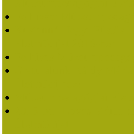
Múzeumpedagógiai Életm
Felhívás: Múzeumpedagó
Kustánné Hegyi Füstös I
Életműdíjat 2019-ben
Felhívás Múzeumpedagóg
Gratulálunk Káldy Mári
Életműdíjhoz!
Múzeumpedagógiai Élet
2015-ben Lovas Márta k
Életműdíjat