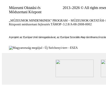
Múzeumi Oktatási és
2013–2026 © All rights rese
Módszertani Központ
„MÚZEUMOK MINDENKINEK” PROGRAM – MÚZEUMOK OKTATÁSI–KÉ
Központi módszertani fejlesztés TÁMOP–3.2.8/A-08-2008-0002
A projekt az Európai Unió támogatásával, az Európai Szociális Alap társfinanszírozá