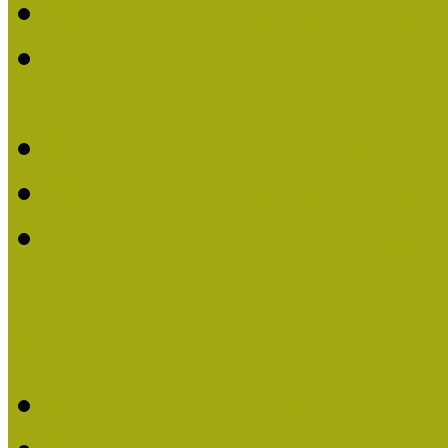
Múzeumpedagógiai Életm
Dr. Vásárhelyi Tamásé a
2013-ban
Ki kapja 2013-ban a Mú
Múzeumpedagógiai Életm
Felhívás múzeumpedagógi
Közösségi Múzeum elismer
Közösségi Múzeum elisme