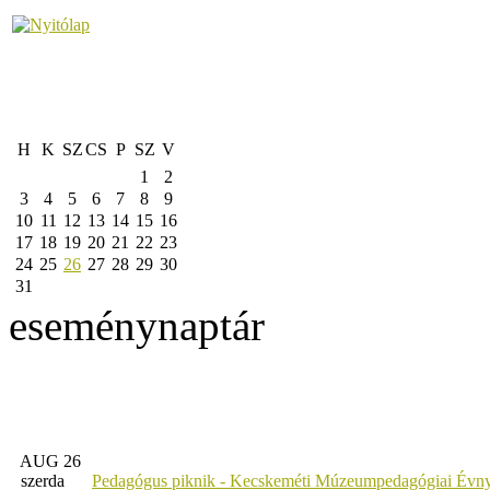
H
K
SZ
CS
P
SZ
V
1
2
3
4
5
6
7
8
9
10
11
12
13
14
15
16
17
18
19
20
21
22
23
24
25
26
27
28
29
30
31
eseménynaptár
AUG 26
szerda
Pedagógus piknik - Kecskeméti Múzeumpedagógiai Évny