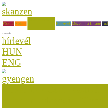
Hírek, események
Főoldal
Rólunk
Képzések
Múzeumi à la carte
Tud
hírlevél
HUN
ENG
Múzeumok Őszi Fesztiválja
Múzeumpedagógiai Nívódí