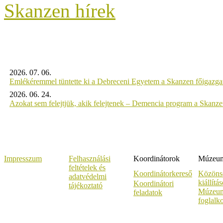
Skanzen hírek
2026. 07. 06.
Emlékéremmel tüntette ki a Debreceni Egyetem a Skanzen főigazgat
2026. 06. 24.
Azokat sem felejtjük, akik felejtenek – Demencia program a Skanz
Impresszum
Felhasználási
Koordinátorok
Múzeumi
feltételek és
Koordinátorkereső
Közöns
adatvédelmi
kiállítá
Koordinátori
tájékoztató
Múzeum
feladatok
foglalk