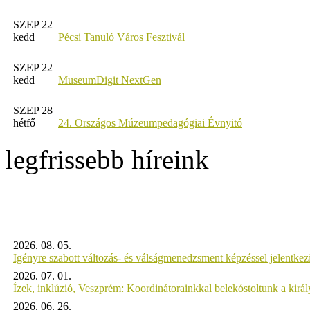
SZEP 22
kedd
Pécsi Tanuló Város Fesztivál
SZEP 22
kedd
MuseumDigit NextGen
SZEP 28
hétfő
24. Országos Múzeumpedagógiai Évnyitó
legfrissebb híreink
2026. 08. 05.
Igényre szabott változás- és válságmenedzsment képzéssel jelent
2026. 07. 01.
Ízek, inklúzió, Veszprém: Koordinátorainkkal belekóstoltunk a kirá
2026. 06. 26.