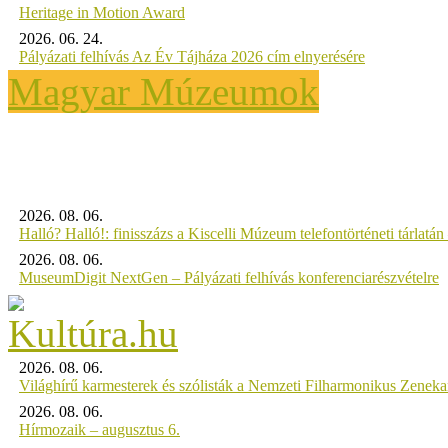
Heritage in Motion Award
2026. 06. 24.
Pályázati felhívás Az Év Tájháza 2026 cím elnyerésére
Magyar Múzeumok
2026. 08. 06.
Halló? Halló!: finisszázs a Kiscelli Múzeum telefontörténeti tárlatán
2026. 08. 06.
MuseumDigit NextGen – Pályázati felhívás konferenciarészvételre
2026. 08. 06.
Világhírű karmesterek és szólisták a Nemzeti Filharmonikus Zenek
2026. 08. 06.
Hírmozaik – augusztus 6.