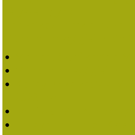
Pályázatfigyelő
Nemzetközi hírek a múzeum
Múzeumpedagógiai Életmű
Molnár József kapta a M
Múzeumpedagógiai Élet
Koltay Erika kapta a Mú
2023-ban
Felhívás: Múzeumpedagó
Lengyelné Kurucz Katali