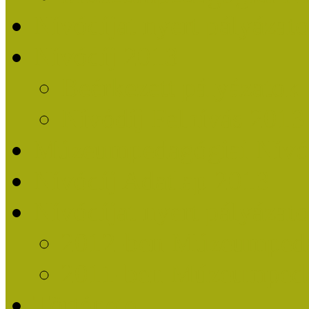
Nívódíjat nyert pályázat
Nívódíj 2013
Beérkezett pályázatok
Nívódíj Felhívás 2013
Múzeumpedagógiai Nívód
Nívódíj Adatlap 2013
Nívódíjat nyert pályáza
2012-ben Múzeumpedag
2011-ben Múzeumpedag
Története