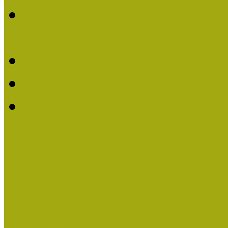
2016-ban Pató Mária és 
Múzeumpedagógus Díjat
Felhívás Kiváló Múzeum
Kiváló Múzeumpedagógus
Turcsányiné Kesik Gabrie
Múzeumpedagógus Díjat
Családbarát Múzeum elisme
Események