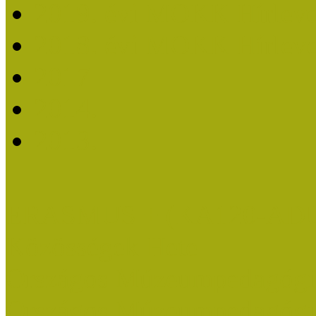
2019. évi MOKK Hírleve
2018. évi MOKK Hírleve
2017
2014.
2013.
ERASMUS + (KA120-AD
Közösségek Hete
Országos Múzeumpedagógia
Országos Múzeumpedagógia