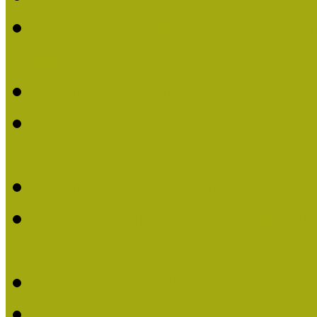
Lengyelné Kurucz Katali
Múzeumpedagógiai Életm
Felhívás: Múzeumpedagó
Kustánné Hegyi Füstös I
Életműdíjat 2019-ben
Felhívás Múzeumpedagóg
Gratulálunk Káldy Mári
Életműdíjhoz!
Múzeumpedagógiai Élet
2015-ben Lovas Márta k