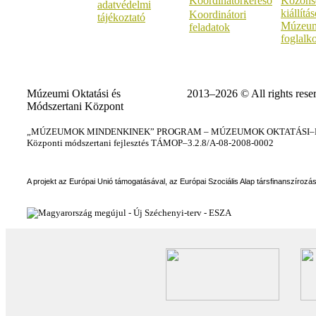
Koordinátorkereső
Közöns
adatvédelmi
kiállítá
Koordinátori
tájékoztató
Múzeum
feladatok
foglalk
Múzeumi Oktatási és
2013–2026 © All rights rese
Módszertani Központ
„MÚZEUMOK MINDENKINEK” PROGRAM – MÚZEUMOK OKTATÁSI–KÉ
Központi módszertani fejlesztés TÁMOP–3.2.8/A-08-2008-0002
A projekt az Európai Unió támogatásával, az Európai Szociális Alap társfinanszírozá