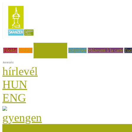
Hírek, események
Főoldal
Rólunk
Képzések
Múzeumi à la carte
Tud
hírlevél
HUN
ENG
Múzeumok Őszi Fesztiválja