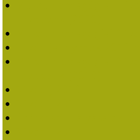
Múzeumpedagógiai Nívódí
nevezések (2020)
Múzeumpedagógiai Nívó
Nívódíjat nyertek 2019-
Múzeumpedagógiai Nívódí
nevezések (2019)
Nívódíj 2019
Nívódíj 2018
Beérkezett pályázatok 2
Nívódíj 2017