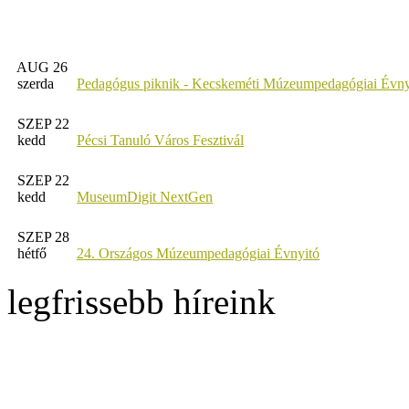
AUG 26
szerda
Pedagógus piknik - Kecskeméti Múzeumpedagógiai Évny
SZEP 22
kedd
Pécsi Tanuló Város Fesztivál
SZEP 22
kedd
MuseumDigit NextGen
SZEP 28
hétfő
24. Országos Múzeumpedagógiai Évnyitó
legfrissebb híreink