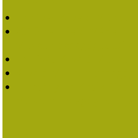
elismerést
Felhívás Kiváló Múzeum
2016-ban Pató Mária és 
Múzeumpedagógus Díjat
Felhívás Kiváló Múzeum
Kiváló Múzeumpedagógus
Turcsányiné Kesik Gabrie
Múzeumpedagógus Díjat
Családbarát Múzeum elisme