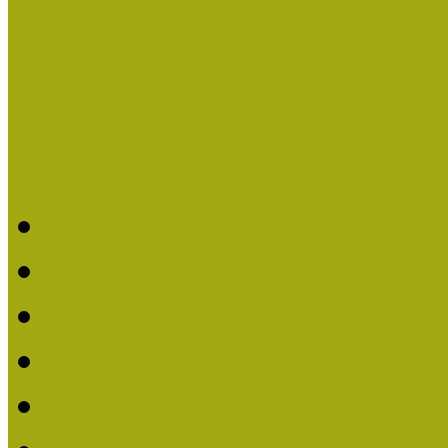
Események
Legfrissebb hírek
Aktuális cikkek
Hírlevél
2026. évi MOKK hírleve
2025. évi MOKK hírleve
2024. évi MOKK hírleve
2023. évi MOKK hírleve
2022. évi MOKK hírleve