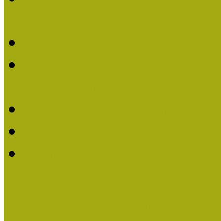
Életműdíjat
Múzeumpedagógiai Életm
Dr. Vásárhelyi Tamásé a
2013-ban
Ki kapja 2013-ban a Mú
Múzeumpedagógiai Életm
Felhívás múzeumpedagógi
Közösségi Múzeum elismer