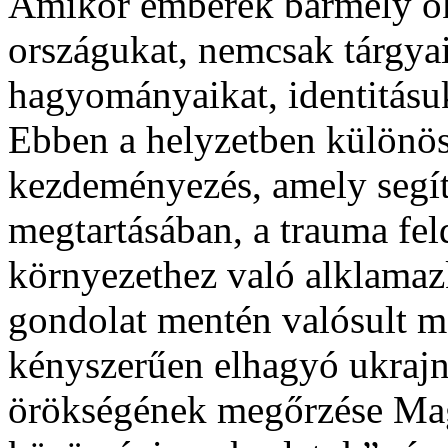
Amikor emberek bármely ok
országukat, nemcsak tárgya
hagyományaikat, identitásuk
Ebben a helyzetben különö
kezdeményezés, amely segít
megtartásában, a trauma fel
környezethez való alklamaz
gondolat mentén valósult m
kényszerűen elhagyó ukrajna
örökségének megőrzése Ma