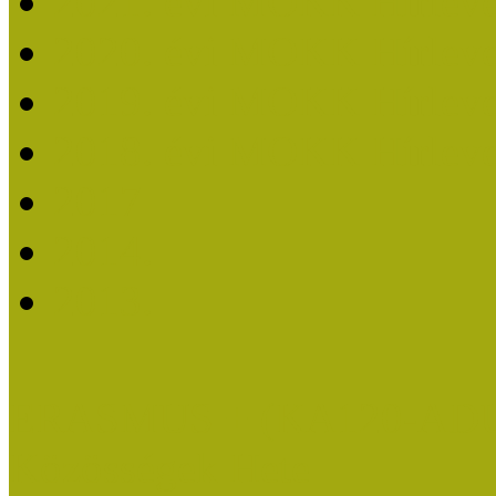
2021. évi MOKK Hírleve
2020. évi MOKK Hírleve
2019. évi MOKK Hírleve
2018. évi MOKK Hírleve
2017
2014.
2013.
ERASMUS + (KA120-AD
Közösségek Hete