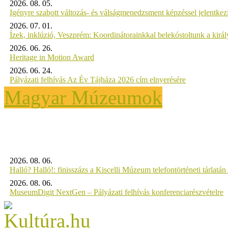
2026. 08. 05.
Igényre szabott változás- és válságmenedzsment képzéssel jelent
2026. 07. 01.
Ízek, inklúzió, Veszprém: Koordinátorainkkal belekóstoltunk a kirá
2026. 06. 26.
Heritage in Motion Award
2026. 06. 24.
Pályázati felhívás Az Év Tájháza 2026 cím elnyerésére
Magyar Múzeumok
2026. 08. 06.
Halló? Halló!: finisszázs a Kiscelli Múzeum telefontörténeti tárlatán
2026. 08. 06.
MuseumDigit NextGen – Pályázati felhívás konferenciarészvételre