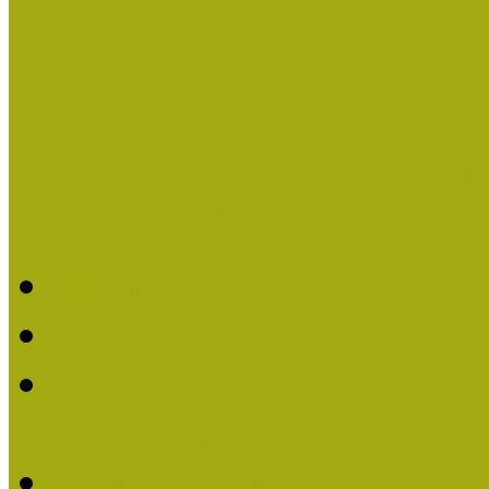
Országos Múzeumpedagógia
Országos Múzeumpedagógia
Pályázatfigyelő
Nemzetközi hírek a múzeum
Múzeumpedagógiai Életmű
Molnár József kapta a M
Múzeumpedagógiai Élet
Koltay Erika kapta a Mú
2023-ban
Felhívás: Múzeumpedagó