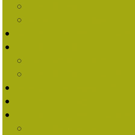
Nívódíj felhívás 2014
Múzeumpedagógiai Nív
Nívódíjat nyert pályázat
Nívódíj 2013
Beérkezett pályázatok
Nívódíj Felhívás 2013
Múzeumpedagógiai Nívód
Nívódíj Adatlap 2013
Nívódíjat nyert pályáza
2012-ben Múzeumpedag