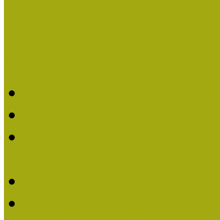
Pályázatfigyelő
Nemzetközi hírek a múzeum
Múzeumpedagógiai Életmű
Molnár József kapta a M
Múzeumpedagógiai Élet
Koltay Erika kapta a Mú
2023-ban
Felhívás: Múzeumpedagó
Lengyelné Kurucz Katali