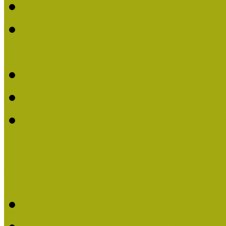
Múzeumpedagógiai Életm
Dr. Vásárhelyi Tamásé a
2013-ban
Ki kapja 2013-ban a Mú
Múzeumpedagógiai Életm
Felhívás múzeumpedagógi
Közösségi Múzeum elismer
Közösségi Múzeum elisme