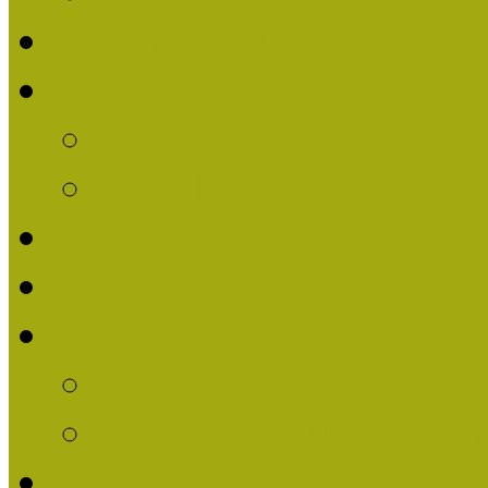
Nívódíjat nyert pályázat
Nívódíj 2013
Beérkezett pályázatok
Nívódíj Felhívás 2013
Múzeumpedagógiai Nívód
Nívódíj Adatlap 2013
Nívódíjat nyert pályáza
2012-ben Múzeumpedag
2011-ben Múzeumpedag
Története