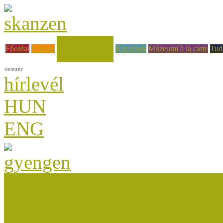
Hírek, események
Főoldal
Rólunk
Képzések
Múzeumi à la carte
Tud
hírlevél
HUN
ENG
Múzeumok Őszi Fesztiválja
Múzeumpedagógiai Nívódí