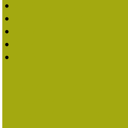
2019. évi MOKK Hírleve
2018. évi MOKK Hírleve
2017
2014.
2013.
ERASMUS + (KA120-AD
Közösségek Hete
Országos Múzeumpedagógia
Országos Múzeumpedagógia