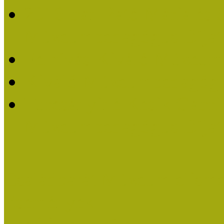
2016-ban Pató Mária és 
Múzeumpedagógus Díjat
Felhívás Kiváló Múzeum
Kiváló Múzeumpedagógus
Turcsányiné Kesik Gabrie
Múzeumpedagógus Díjat
Családbarát Múzeum elisme
Események