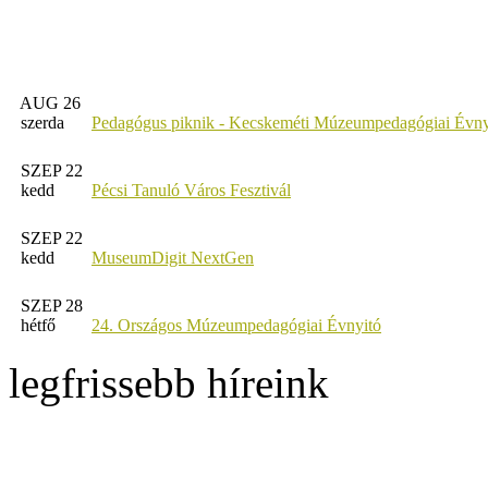
AUG 26
szerda
Pedagógus piknik - Kecskeméti Múzeumpedagógiai Évny
SZEP 22
kedd
Pécsi Tanuló Város Fesztivál
SZEP 22
kedd
MuseumDigit NextGen
SZEP 28
hétfő
24. Országos Múzeumpedagógiai Évnyitó
legfrissebb híreink