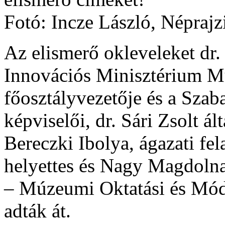
Fotó: Incze László, Népra
Az elismerő okleveleket dr.
Innovációs Minisztérium M
főosztályvezetője és a Sza
képviselői, dr. Sári Zsolt ál
Bereczki Ibolya, ágazati fel
helyettes és Nagy Magdoln
– Múzeumi Oktatási és Mód
adták át.