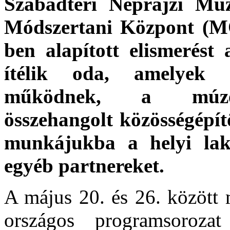
Szabadtéri Néprajzi M
Módszertani Központ (M
ben alapított elismerést
ítélik oda, amelyek k
működnek, a múzeum
összehangolt közösségépí
munkájukba a helyi lakos
egyéb partnereket.
A május 20. és 26. között
országos programsorozat