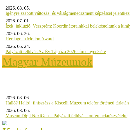
2026. 08. 05.
Igényre szabott változás- és válságmenedzsment képzéssel jelent
2026. 07. 01.
Ízek, inklúzió, Veszprém: Koordinátorainkkal belekóstoltunk a kirá
2026. 06. 26.
Heritage in Motion Award
2026. 06. 24.
Pályázati felhívás Az Év Tájháza 2026 cím elnyerésére
Magyar Múzeumok
2026. 08. 06.
Halló? Halló!: finisszázs a Kiscelli Múzeum telefontörténeti tárlatán
2026. 08. 06.
MuseumDigit NextGen – Pályázati felhívás konferenciarészvételre