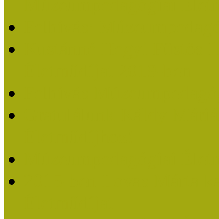
Múzeumpedagógiai Életm
Felhívás: Múzeumpedagó
Kustánné Hegyi Füstös I
Életműdíjat 2019-ben
Felhívás Múzeumpedagóg
Gratulálunk Káldy Mári
Életműdíjhoz!
Múzeumpedagógiai Élet
2015-ben Lovas Márta k
Életműdíjat