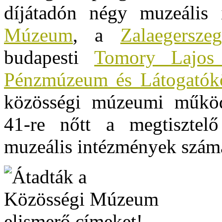
díjátadón négy muzeális
Múzeum
, a
Zalaegersz
budapesti
Tomory Lajo
Pénzmúzeum és Látogató
közösségi múzeumi működé
41-re nőtt a megtisztelő 
muzeális intézmények szám