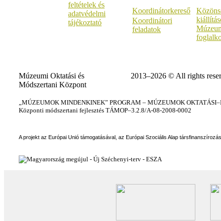
feltételek és
Koordinátorkereső
Közöns
adatvédelmi
kiállítá
Koordinátori
tájékoztató
Múzeum
feladatok
foglalk
Múzeumi Oktatási és
2013–2026 © All rights rese
Módszertani Központ
„MÚZEUMOK MINDENKINEK” PROGRAM – MÚZEUMOK OKTATÁSI–KÉ
Központi módszertani fejlesztés TÁMOP–3.2.8/A-08-2008-0002
A projekt az Európai Unió támogatásával, az Európai Szociális Alap társfinanszírozá