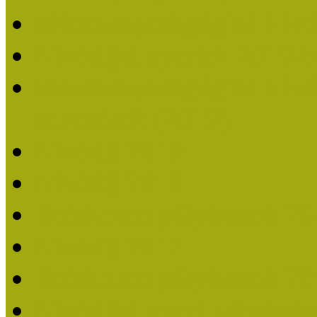
Múzeumpedagógiai Nívó
Nívódíjat nyertek 2019-
Múzeumpedagógiai Nívódí
nevezések (2019)
Nívódíj 2019
Nívódíj 2018
Beérkezett pályázatok 2
Nívódíj 2017
Beérkezett pályázatok 2
Nívódíjat nyert pályázat