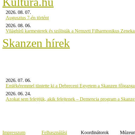
2026. 08. 07.
Augusztus 7-én történt
2026. 08. 06.
Világhírű karmesterek és szólisták a Nemzeti Filharmonikus Zenek
Skanzen hírek
2026. 07. 06.
Emlékéremmel tüntette ki a Debreceni Egyetem a Skanzen főigazgat
2026. 06. 24.
Azokat sem felejtjük, akik felejtenek – Demencia program a Skanz
Impresszum
Felhasználási
Koordinátorok
Múzeumi