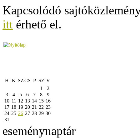
Kapcsolódó sajtóközleményü
itt
érhető el.
H
K
SZ
CS
P
SZ
V
1
2
3
4
5
6
7
8
9
10
11
12
13
14
15
16
17
18
19
20
21
22
23
24
25
26
27
28
29
30
31
eseménynaptár