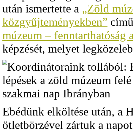
után ismertette a
„Zöld múz
közgyűjteményekben”
című
múzeum – fenntarthatóság 
képzését, melyet legközele
Ebédünk elköltése után, a 
ötletbörzével zártuk a napot