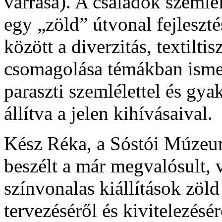
varrása). A családok szeml
egy „zöld” útvonal fejleszt
között a diverzitás, textiltis
csomagolása témákban isme
paraszti szemlélettel és gy
állítva a jelen kihívásaival.
Kész Réka, a Sóstói Múzeu
beszélt a már megvalósult, 
színvonalas kiállítások zöl
tervezéséről és kivitelezés