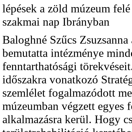
Baloghné Szűcs Zsuzsanna 
bemutatta intézménye minden
fenntarthatósági törekvése
időszakra vonatkozó Straté
szemlélet fogalmazódott me
múzeumban végzett egyes fe
alkalmazásra kerül. Hogy cs