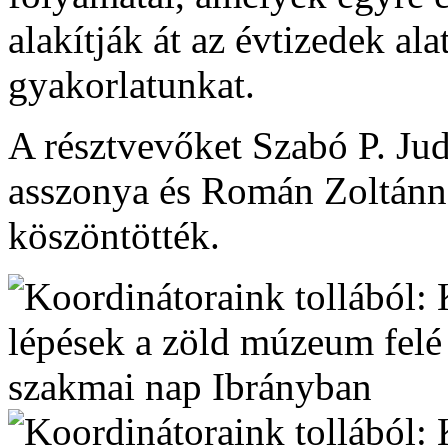
alakítják át az évtizedek ala
gyakorlatunkat.
A résztvevőket Szabó P. J
asszonya és Román Zoltánn
köszöntötték.