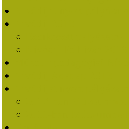
Nívódíjat nyert pályázat
Nívódíj 2013
Beérkezett pályázatok
Nívódíj Felhívás 2013
Múzeumpedagógiai Nívód
Nívódíj Adatlap 2013
Nívódíjat nyert pályáza
2012-ben Múzeumpedag
2011-ben Múzeumpedag
Története