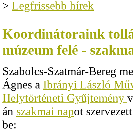
>
Legfrissebb hírek
Koordinátoraink tollá
múzeum felé - szakm
Szabolcs-Szatmár-Bereg me
Ágnes a
Ibrányi László Mű
Helytörténeti Gyűjtemény
v
án
szakmai nap
ot szervezet
be: