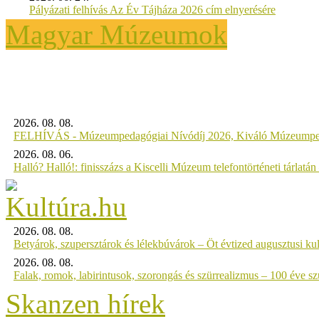
Pályázati felhívás Az Év Tájháza 2026 cím elnyerésére
Magyar Múzeumok
2026. 08. 08.
FELHÍVÁS - Múzeumpedagógiai Nívódíj 2026, Kiváló Múzeumpe
2026. 08. 06.
Halló? Halló!: finisszázs a Kiscelli Múzeum telefontörténeti tárlatán
2026. 08. 08.
Betyárok, szupersztárok és lélekbúvárok – Öt évtized augusztusi kul
2026. 08. 08.
Falak, romok, labirintusok, szorongás és szürrealizmus – 100 éve szü
Skanzen hírek