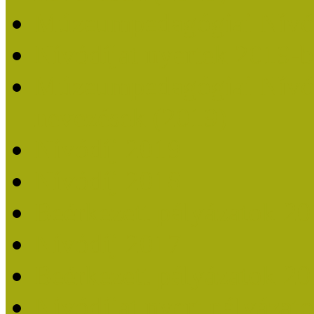
Múzeumpedagógiai Nívó
Nívódíjat nyertek 2019-
Múzeumpedagógiai Nívódí
nevezések (2019)
Nívódíj 2019
Nívódíj 2018
Beérkezett pályázatok 2
Nívódíj 2017
Beérkezett pályázatok 2
Nívódíjat nyert pályázat