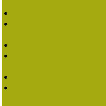
Múzeumpedagógiai Életm
Felhívás: Múzeumpedagó
Kustánné Hegyi Füstös I
Életműdíjat 2019-ben
Felhívás Múzeumpedagóg
Gratulálunk Káldy Mári
Életműdíjhoz!
Múzeumpedagógiai Élet
2015-ben Lovas Márta k
Életműdíjat