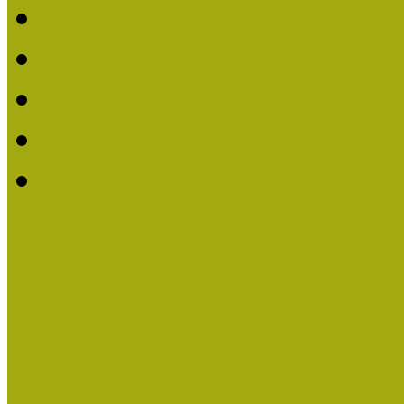
2019. évi MOKK Hírleve
2018. évi MOKK Hírleve
2017
2014.
2013.
ERASMUS + (KA120-AD
Közösségek Hete
Országos Múzeumpedagógia
Országos Múzeumpedagógia