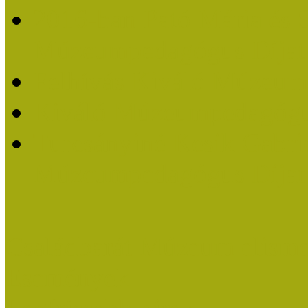
2016-ban Pató Mária és 
Múzeumpedagógus Díjat
Felhívás Kiváló Múzeum
Kiváló Múzeumpedagógus
Turcsányiné Kesik Gabrie
Múzeumpedagógus Díjat
Családbarát Múzeum elisme
Események