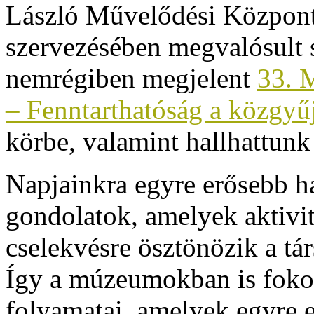
László Művelődési Központ
szervezésében megvalósult 
nemrégiben megjelent
33. 
– Fenntarthatóság a közgy
körbe, valamint hallhattunk
Napjainkra egyre erősebb ha
gondolatok, amelyek aktivit
cselekvésre ösztönözik a t
Így a múzeumokban is fokoz
folyamatai, amelyek egyre e