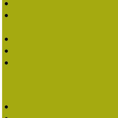
Múzeumpedagógiai Életm
Dr. Vásárhelyi Tamásé a
2013-ban
Ki kapja 2013-ban a Mú
Múzeumpedagógiai Életm
Felhívás múzeumpedagógi
Közösségi Múzeum elismer
Közösségi Múzeum elisme