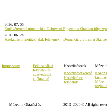
2026. 07. 06.
Emlékéremmel tüntette ki a Debreceni Egyetem a Skanzen főigazgat
2026. 06. 24.
Azokat sem felejtjük, akik felejtenek – Demencia program a Skanz
Impresszum
Felhasználási
Koordinátorok
Múzeumi
feltételek és
Koordinátorkereső
Közöns
adatvédelmi
kiállítá
Koordinátori
tájékoztató
Múzeum
feladatok
foglalk
Múzeumi Oktatási és
2013–2026 © All rights rese