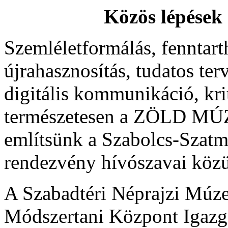
Közös lépések
Szemléletformálás, fenntart
újrahasznosítás, tudatos te
digitális kommunikáció, kr
természetesen a ZÖLD MÚ
említsünk a Szabolcs-Szatm
rendezvény hívószavai közü
A Szabadtéri Néprajzi Múz
Módszertani Központ Igazg