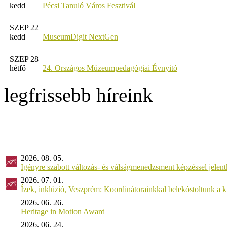
kedd
Pécsi Tanuló Város Fesztivál
SZEP 22
kedd
MuseumDigit NextGen
SZEP 28
hétfő
24. Országos Múzeumpedagógiai Évnyitó
legfrissebb híreink
2026. 08. 05.
Igényre szabott változás- és válságmenedzsment képzéssel jel
2026. 07. 01.
Ízek, inklúzió, Veszprém: Koordinátorainkkal belekóstoltunk a 
2026. 06. 26.
Heritage in Motion Award
2026. 06. 24.