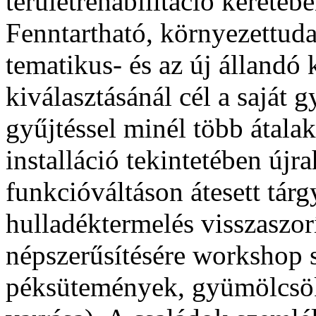
területrehabilitáció keretébe
Fenntartható, környezettuda
tematikus- és az új állandó 
kiválasztásánál cél a saját
gyűjtéssel minél több átalak
installáció tekintetében újra
funkcióváltáson átesett tárg
hulladéktermelés visszaszo
népszerűsítésére workshop 
péksütemények, gyümölcsök 