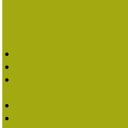
Pályázatfigyelő
Nemzetközi hírek a múzeum
Múzeumpedagógiai Életmű
Molnár József kapta a M
Múzeumpedagógiai Élet
Koltay Erika kapta a Mú
2023-ban
Felhívás: Múzeumpedagó
Lengyelné Kurucz Katali