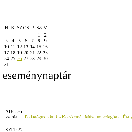
H
K
SZ
CS
P
SZ
V
1
2
3
4
5
6
7
8
9
10
11
12
13
14
15
16
17
18
19
20
21
22
23
24
25
26
27
28
29
30
31
eseménynaptár
AUG 26
szerda
Pedagógus piknik - Kecskeméti Múzeumpedagógiai Évny
SZEP 22