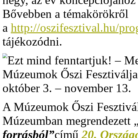
Bővebben a témakörökről
a
http://oszifesztival.hu/p
tájékozódni.
A Múzeumok Őszi Fesztiválj
Múzeumban megrendezett 
forrásból”
című
20.
Ország