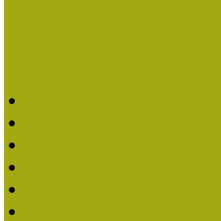
Események
Legfrissebb hírek
Aktuális cikkek
Hírlevél
2026. évi MOKK hírleve
2025. évi MOKK hírleve
2024. évi MOKK hírleve
2023. évi MOKK hírleve
2022. évi MOKK hírleve
2021. évi MOKK Hírleve