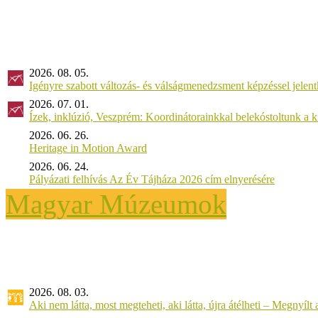
2026. 08. 05.
Igényre szabott változás- és válságmenedzsment képzéssel jel
2026. 07. 01.
Ízek, inklúzió, Veszprém: Koordinátorainkkal belekóstoltunk a 
2026. 06. 26.
Heritage in Motion Award
2026. 06. 24.
Pályázati felhívás Az Év Tájháza 2026 cím elnyerésére
Magyar Múzeumok
2026. 08. 03.
Aki nem látta, most megteheti, aki látta, újra átélheti – Megnyílt a 