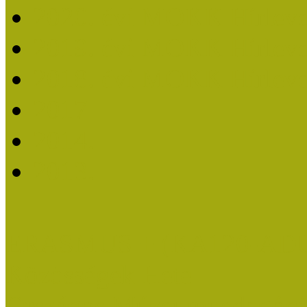
2020. évi MOKK Hírleve
2019. évi MOKK Hírleve
2018. évi MOKK Hírleve
2017
2014.
2013.
ERASMUS + (KA120-AD
Közösségek Hete
Országos Múzeumpedagógia