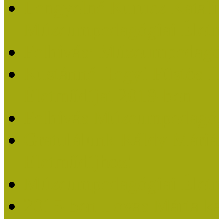
Lengyelné Kurucz Katali
Múzeumpedagógiai Életm
Felhívás: Múzeumpedagó
Kustánné Hegyi Füstös I
Életműdíjat 2019-ben
Felhívás Múzeumpedagóg
Gratulálunk Káldy Mári
Életműdíjhoz!
Múzeumpedagógiai Élet
2015-ben Lovas Márta k