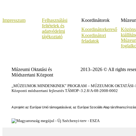
Impresszum
Felhasználási
Koordinátorok
Múzeumi
feltételek és
Koordinátorkereső
Közöns
adatvédelmi
kiállítá
Koordinátori
tájékoztató
Múzeum
feladatok
foglalk
Múzeumi Oktatási és
2013–2026 © All rights rese
Módszertani Központ
„MÚZEUMOK MINDENKINEK” PROGRAM – MÚZEUMOK OKTATÁSI–KÉ
Központi módszertani fejlesztés TÁMOP–3.2.8/A-08-2008-0002
A projekt az Európai Unió támogatásával, az Európai Szociális Alap társfinanszírozá