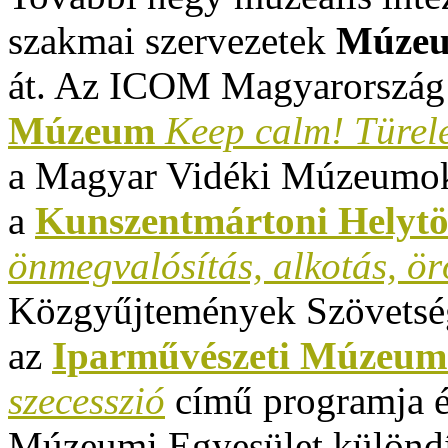
szakmai szervezetek
Múzeu
át. Az ICOM Magyarország 
Múzeum
Keep calm! Türe
a Magyar Vidéki Múzeumok 
a
Kunszentmártoni Helyt
önmegvalósítás, alkotás, ö
Közgyűjtemények Szövetség
az
Iparművészeti Múzeum 
szecesszió
című programja é
Múzeumi Egyesület különdí