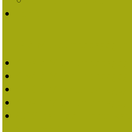
Története
Kiváló Múzeumpedagógus 
Kiváló Múzeumpedagóg
Kiváló Múzeumpedagóg
Kiváló Múzeumpedagógu
Kiváló Múzeumpedagógu
2018-ban Joó Emese kap
elismerést