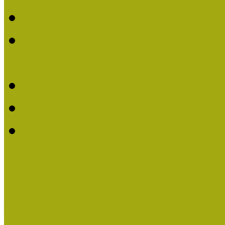
Felhívás Kiváló Múzeum
2016-ban Pató Mária és 
Múzeumpedagógus Díjat
Felhívás Kiváló Múzeum
Kiváló Múzeumpedagógus
Turcsányiné Kesik Gabrie
Múzeumpedagógus Díjat
Családbarát Múzeum elisme