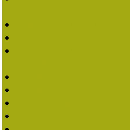
nevezések (2020)
Múzeumpedagógiai Nívó
Nívódíjat nyertek 2019-
Múzeumpedagógiai Nívódí
nevezések (2019)
Nívódíj 2019
Nívódíj 2018
Beérkezett pályázatok 2
Nívódíj 2017
Beérkezett pályázatok 2