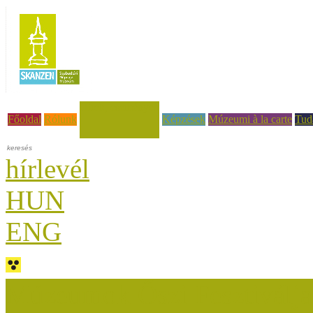
Hírek, események
Főoldal
Rólunk
Képzések
Múzeumi à la carte
Tud
hírlevél
HUN
ENG
Múzeumok Őszi Fesztiválja