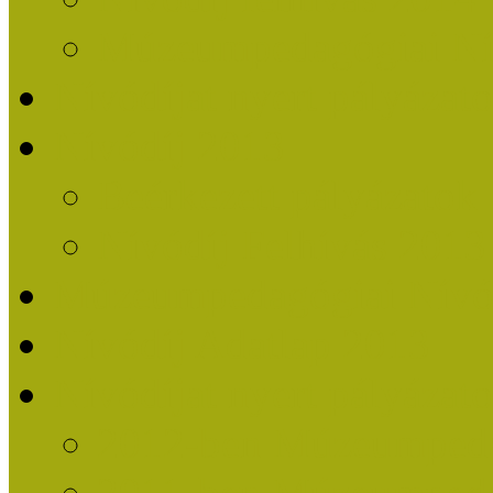
Múzeumpedagógiai Nív
Nívódíjat nyert pályázat
Nívódíj 2013
Beérkezett pályázatok
Nívódíj Felhívás 2013
Múzeumpedagógiai Nívód
Nívódíj Adatlap 2013
Nívódíjat nyert pályáza
2012-ben Múzeumpedag
2011-ben Múzeumpedag