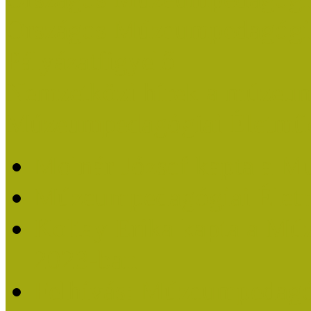
Országos Múzeumpedagógia
Pályázatfigyelő
Nemzetközi hírek a múzeum
Múzeumpedagógiai Életmű
Molnár József kapta a M
Múzeumpedagógiai Élet
Koltay Erika kapta a Mú
2023-ban
Felhívás: Múzeumpedagó