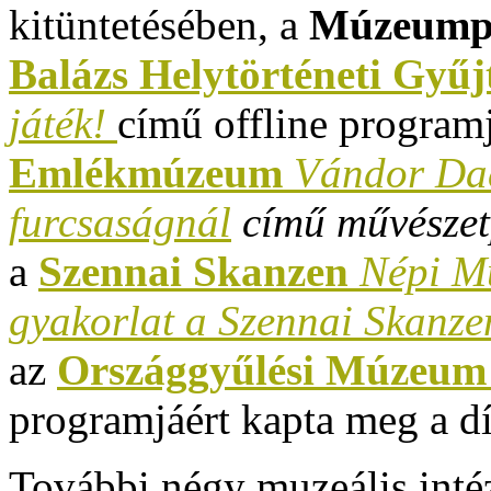
kitüntetésében, a
Múzeumpe
Balázs Helytörténeti Gyű
játék!
című offline programj
Emlékmúzeum
Vándor Dad
furcsaságnál
című művészet
a
Szennai Skanzen
Népi Mú
gyakorlat a Szennai Skanz
az
Országgyűlési Múzeu
programjáért kapta meg a dí
További négy muzeális int