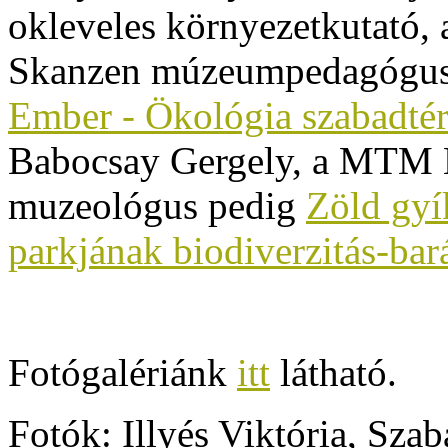
okleveles környezetkutató, 
Skanzen múzeumpedagógusa
Ember - Ökológia szabadté
Babocsay Gergely, a MTM 
muzeológus pedig
Zöld gyí
parkjának biodiverzitás-bará
Fotógalériánk
itt
látható.
Fotók: Illyés Viktória, Sza