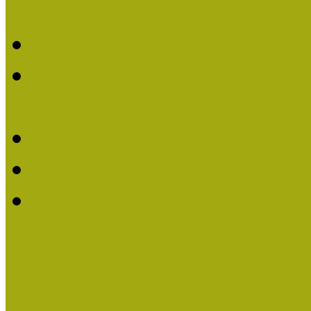
Életműdíjat
Múzeumpedagógiai Életm
Dr. Vásárhelyi Tamásé a
2013-ban
Ki kapja 2013-ban a Mú
Múzeumpedagógiai Életm
Felhívás múzeumpedagógi
Közösségi Múzeum elismer