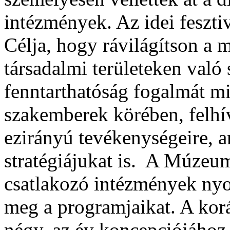
intézmények. Az idei fesztiv
Célja, hogy rávilágítson a 
társadalmi területeken való s
fenntarthatóság fogalmát m
szakemberek körében, felhí
ezirányú tevékenységeire, 
stratégiájukat is. A Múzeu
csatlakozó intézmények nyo
meg a programjaikat. A kor
négy, az év koncepciójához 