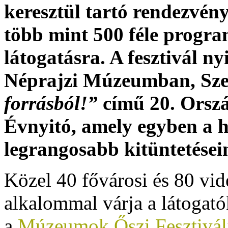
keresztül tartó rendezvén
több mint 500 féle progr
látogatásra. A fesztivál n
Néprajzi Múzeumban, Sze
forrásból!”
című 20. Orsz
Évnyitó, amely egyben a
legrangosabb kitüntetésein
Közel 40 fővárosi és 80 vi
alkalommal várja a látogat
a
Múzeumok Őszi Fesztivál