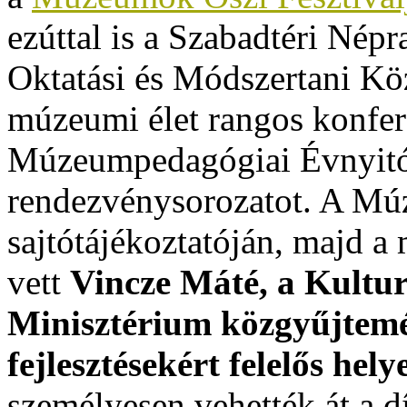
ezúttal is a Szabadtéri Né
Oktatási és Módszertani K
múzeumi élet rangos konfer
Múzeumpedagógiai Évnyitóva
rendezvénysorozatot. A Mú
sajtótájékoztatóján, majd a
vett
Vincze Máté, a Kultur
Minisztérium közgyűjtemén
fejlesztésekért felelős hel
személyesen vehették át a dí