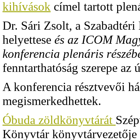
kihívások
címel tartott plen
Dr. Sári Zsolt, a Szabadtér
helyettese
és
az ICOM Magya
konferencia plenáris részé
fenntarthatóság szerepe az
A konferencia résztvevői há
megismerkedhettek.
Óbuda zöldkönyvtárát
Szép
Könyvtár könyvtárvezetője 