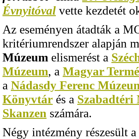
Évnyitóval
vette kezdetét o
Az eseményen átadták a MO
kritériumrendszer alapján m
Múzeum
elismerést a
Széc
Múzeum
, a
Magyar Termé
a
Nádasdy Ferenc Múzeum
Könyvtár
és a
Szabadtéri
Skanzen
számára.
Négy intézmény részesült 