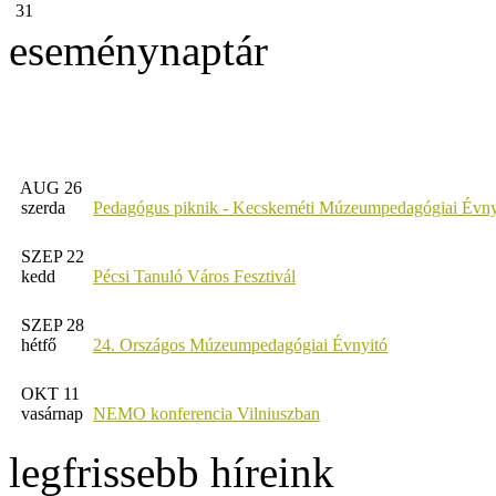
31
eseménynaptár
AUG 26
szerda
Pedagógus piknik - Kecskeméti Múzeumpedagógiai Évny
SZEP 22
kedd
Pécsi Tanuló Város Fesztivál
SZEP 28
hétfő
24. Országos Múzeumpedagógiai Évnyitó
OKT 11
vasárnap
NEMO konferencia Vilniuszban
legfrissebb híreink