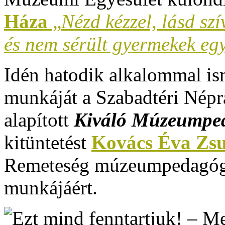
Háza
„
Nézd kézzel, lásd sz
és nem sérült gyermekek eg
Idén hatodik alkalommal i
munkáját a Szabadtéri Népr
alapított
Kiváló Múzeumped
kitüntetést
Kovács Éva Zs
Remeteség múzeumpedagógu
munkájáért.