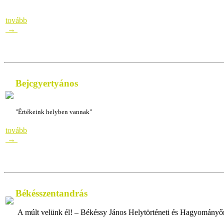
tovább
→
Bejcgyertyános
"Értékeink helyben vannak"
"Értékeink helyben vannak""Értékeink helyben
tovább
→
Békésszentandrás
A múlt velünk él! – Békéssy János Helytörténeti és Hagyományő