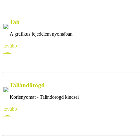
Tab
A grafikus fejedelem nyomában
A grafikus fejedelem nyomábanA
tovább
→
Taliándörögd
Korlenyomat - Talindörögd kincsei
Korlenyomat - Talindörögd ki
tovább
→