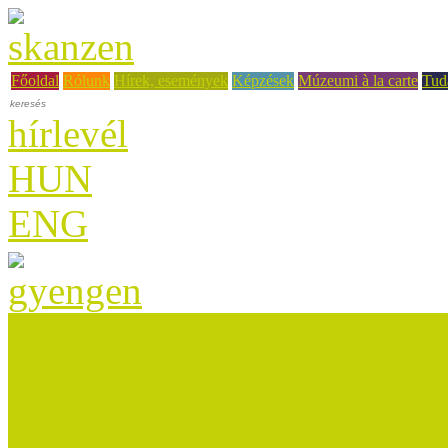
Főoldal
Rólunk
Hírek, események
Képzések
Múzeumi à la carte
Tud
hírlevél
HUN
ENG
TOP projektek támogatása 
A projektről
Tudástár