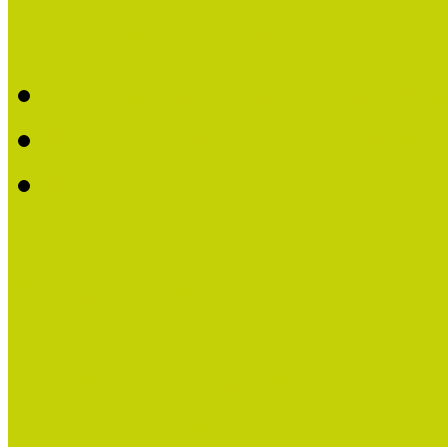
Szakmai tanulmányutak
A szakmai tanulmányutak
Belföldi tanulmányutak
Külföldi tanulmányutak
Közösségek Hete
Sajtószoba
Hírek, események
Munkatársak