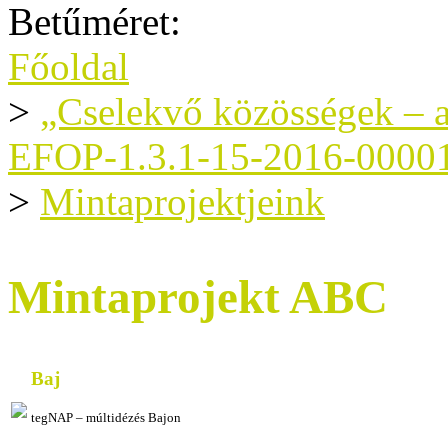
Betűméret:
Főoldal
>
„Cselekvő közösségek – a
EFOP-1.3.1-15-2016-0000
>
Mintaprojektjeink
Mintaprojekt ABC
Baj
tegNAP – múltidézés Bajon
TegNAP – múltidézés BajonTegNAP – múltidézé