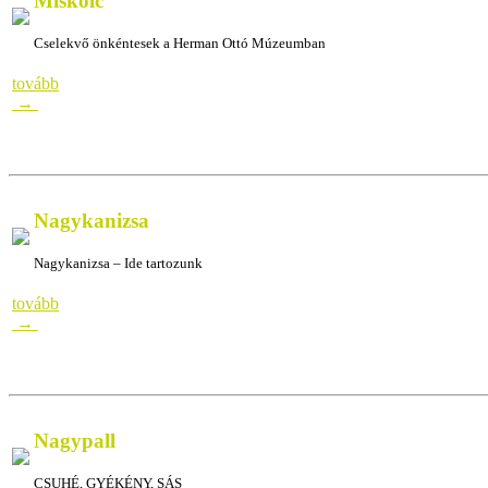
Miskolc
Cselekvő önkéntesek a Herman Ottó Múzeumban
– Herman Ottó Múzeum
tovább
→
Nagykanizsa
Nagykanizsa – Ide tartozunk
Nagykanizsa – Ide tartozunkNagykanizsa – Ide
tovább
→
Nagypall
CSUHÉ, GYÉKÉNY, SÁS
– Nagypall
CSUHÉ, GYÉKÉNY, SÁS – Nagypall
C