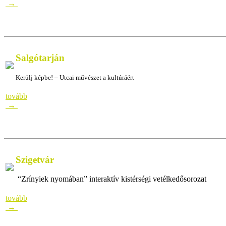
→
Salgótarján
Kerülj képbe! – Utcai művészet a kultúráért
aaaaaaaaaaaaaaaaaaaaaaaaaaaaa
tovább
→
Szigetvár
“Zrínyiek nyomában” interaktív kistérségi vetélkedősorozat
“Zrín
tovább
→