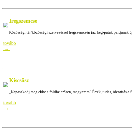
Iregszemcse
Közösségi tér/közösségi szervezéssel Iregszemcsén (az Ireg-patak partjának új
tovább
→
Kiscsősz
„Kapaszkodj meg ebbe a földbe erősen, magyarom” Érték, tudás, identitás a 
tovább
→