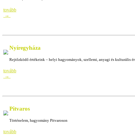
tovább
→
Nyíregyháza
Rejtőzködő értékeink – helyi hagyományok, szellemi, anyagi és kulturális é
tovább
→
Pitvaros
Történelem, hagyomány Pitvaroson
Történelem, hagyomány Pitvaroson
Tört
tovább