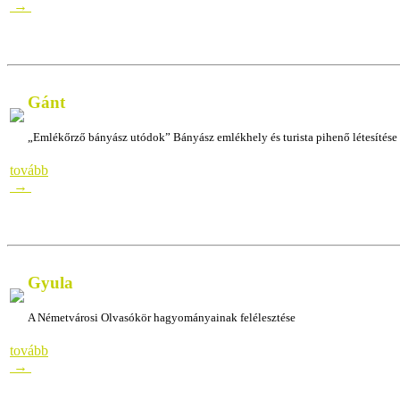
→
Gánt
„Emlékőrző bányász utódok” Bányász emlékhely és turista pihenő létesítése 
tovább
→
Gyula
A Németvárosi Olvasókör hagyományainak felélesztése
tovább
→