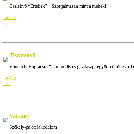
Cselekvő “Értékek” – Szorgalmasan mint a méhek!
– Tiszanána C
tovább
→
Tiszatenyő
Vándorló Bográcsok”- kulturális és gazdasági együttműködés a T
tovább
→
Varsány
Székely-palóc lakodalom
Székely-palóc lakodalomSzékely-palóc