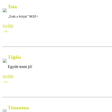
Tata
„Zsák a foltját” IKSZ+
„Zsák a foltját” IKSZ+ „Zsák a foltját” IKSZ+ „Zsák a
tovább
→
Téglás
Együtt tenni jó!
Együtt tenni jó!Együtt tenni jó!Együtt tenni jó!Egy
tovább
→
Tiszanána