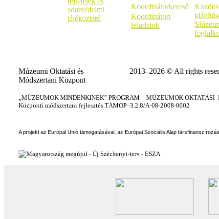
feltételek és
Koordinátorkereső
Közöns
adatvédelmi
kiállítá
Koordinátori
tájékoztató
Múzeum
feladatok
foglalk
Múzeumi Oktatási és
2013–2026 © All rights rese
Módszertani Központ
„MÚZEUMOK MINDENKINEK” PROGRAM – MÚZEUMOK OKTATÁSI–KÉ
Központi módszertani fejlesztés TÁMOP–3.2.8/A-08-2008-0002
A projekt az Európai Unió támogatásával, az Európai Szociális Alap társfinanszírozá