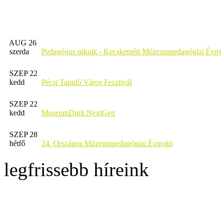
AUG 26
szerda
Pedagógus piknik - Kecskeméti Múzeumpedagógiai Évny
SZEP 22
kedd
Pécsi Tanuló Város Fesztivál
SZEP 22
kedd
MuseumDigit NextGen
SZEP 28
hétfő
24. Országos Múzeumpedagógiai Évnyitó
legfrissebb híreink