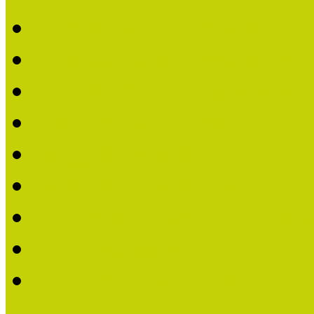
Általános információk
Módszertani útmutatók
Cselekvő közösségek W
Kutatási jelentések
Jó gyakorlatok
Jó gyakorlatok összefogl
Szakmai folyóiratok tem
Konferenciák
Közösségi játékok