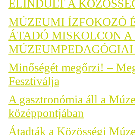
ELINDULT A KÖZÖSSÉG
MÚZEUMI ÍZFOKOZÓ É
ÁTADÓ MISKOLCON A 
MÚZEUMPEDAGÓGIAI
Minőségét megőrzi! – Me
Fesztiválja
A gasztronómia áll a Múz
középpontjában
Átadták a Közösségi Múze