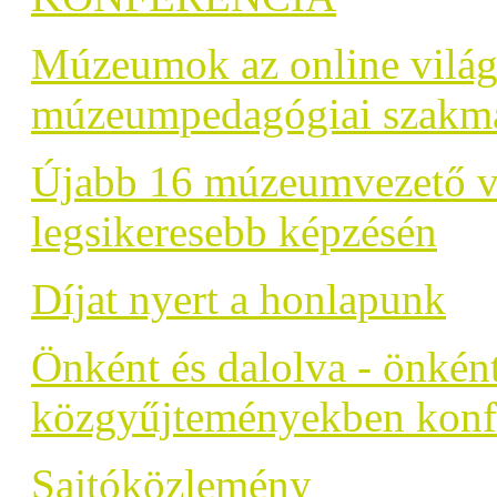
Múzeumok az online világ
múzeumpedagógiai szakmai
Újabb 16 múzeumvezető v
legsikeresebb képzésén
Díjat nyert a honlapunk
Önként és dalolva - önkén
közgyűjteményekben konfe
Sajtóközlemény