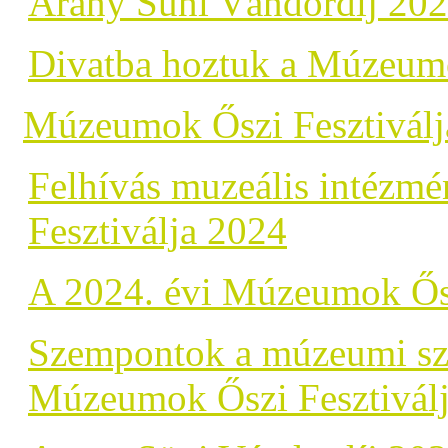
Arany Süni Vándordíj 20
Divatba hoztuk a Múzeumo
Múzeumok Őszi Fesztiválj
Felhívás muzeális intézm
Fesztiválja 2024
A 2024. évi Múzeumok Ősz
Szempontok a múzeumi szol
Múzeumok Őszi Fesztiválj