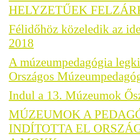
HELYZETŰEK FELZÁR
Félidőhöz közeledik az id
2018
A múzeumpedagógia legkiv
Országos Múzeumpedagóg
Indul a 13. Múzeumok Őszi
MÚZEUMOK A PEDAG
INDÍTOTTA EL ORSZÁ