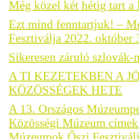
Még közel két hétig tart 
Ezt mind fenntartjuk! – 
Fesztiválja 2022. október
Sikeresen záruló szlovák
A TI KEZETEKBEN A 
KÖZÖSSÉGEK HETE
A 13. Országos Múzeumped
Közösségi Múzeum címek á
Múzeumok Őszi Fesztivál