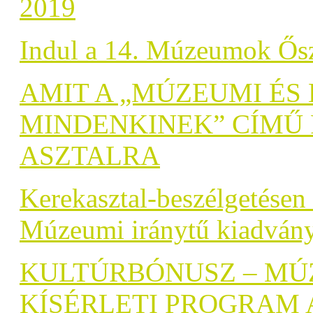
2019
Indul a 14. Múzeumok Őszi
AMIT A „MÚZEUMI ÉS
MINDENKINEK” CÍMŰ 
ASZTALRA
Kerekasztal-beszélgetésen
Múzeumi iránytű kiadvány
KULTÚRBÓNUSZ – MÚ
KÍSÉRLETI PROGRAM