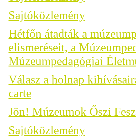
Sajtóközlemény
Hétfőn átadták a múzeump
elismeréseit, a Múzeumped
Múzeumpedagógiai Életmű
Válasz a holnap kihívásair
carte
Jön! Múzeumok Őszi Feszt
Sajtóközlemény