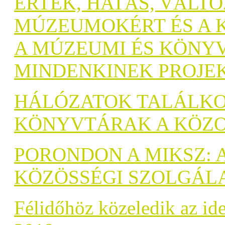
ÉRTÉK, HATÁS, VÁLTO
MÚZEUMOKÉRT ÉS A 
A MÚZEUMI ÉS KÖNYV
MINDENKINEK PROJE
HÁLÓZATOK TALÁLKO
KÖNYVTÁRAK A KÖZ
PORONDON A MIKSZ: 
KÖZÖSSÉGI SZOLGÁL
Félidőhöz közeledik az id