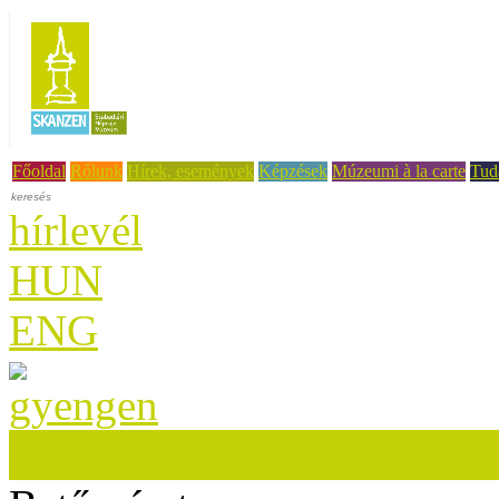
Főoldal
Rólunk
Hírek, események
Képzések
Múzeumi à la carte
Tud
hírlevél
HUN
ENG