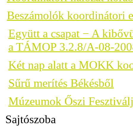
Beszámolók koordinátori 
Együtt a csapat − A kibőv
a TÁMOP 3.2.8/A-08-2008
Két nap alatt a MOKK koor
Sűrű merítés Békésből
Múzeumok Őszi Fesztiválj
Sajtószoba