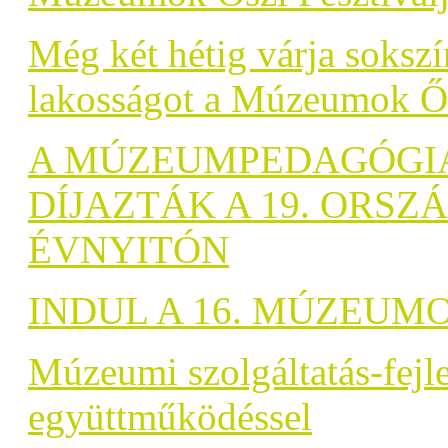
Még két hétig várja soksz
lakosságot a Múzeumok Ős
A MÚZEUMPEDAGÓGIA
DÍJAZTÁK A 19. ORS
ÉVNYITÓN
INDUL A 16. MÚZEUMO
Múzeumi szolgáltatás-fejle
együttműködéssel